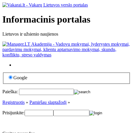
Informacinis portalas
Lietuvos ir užsienio naujienos
Google
Paieška:
Registruotis
»
Pamiršau slaptažodį
»
Prisijunkite: