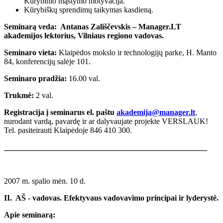
Kūrybinio mąstymo motyvacija.
Kūrybiškų sprendimų taikymas kasdieną.
Seminarą veda: Antanas Zališčevskis – Manager.LT
akademijos lektorius, Vilniaus regiono vadovas.
Seminaro vieta:
Klaipėdos mokslo ir technologijų parke, H. Manto
84, konferencijų salėje 101.
Seminaro pradžia:
16.00 val.
Trukmė:
2 val.
Registracija į seminarus el. paštu
akademija@manager.lt
,
nurodant vardą, pavardę ir ar dalyvaujate projekte VERSLAUK!
Tel. pasiteirauti Klaipėdoje 846 410 300.
___________________________________________________
2007 m. spalio mėn. 10 d.
II. AŠ - vadovas. Efektyvaus vadovavimo principai ir lyderystė.
Apie seminarą: