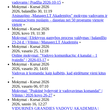
vadovams | Pradžia 2026-10-15
»
Mokymai - Kursai 2026
2026, balandžio 30, 11:19
Atsinaujino „Manager.LT Akademijos" mokymų vadovams ir
organizacijoms puslapis – daugiau nei 50 programų vienoje
vietoje
»
Mokymai - Kursai 2026
2026, kovo 19, 11:30
Mokymai | Efektyvus gamybos procesų valdymas | balandžio
23-24 d. | Vilnius | Manager.LT Akademija
»
Mokymai - Kursai 2026
2026, vasario 25, 12:18
Online mokymai: "Vadovo komunikacija: 4 kanalai – 1
įvaizdis" | 2026-03-17
»
Mokymai - Kursai 2026
2026, vasario 20, 14:01
Vadovas ir komanda: kaip kalbėtis, kad girdėtume vieni kitus
»
Mokymai - Kursai 2026
2026, vasario 06, 07:10
Mokymai: "Praktinė lyderystė ir vadovavimas komandai" |
Vilnius | 2026 kovo 26-27
»
Mokymai - Kursai 2026
2026, sausio 16, 12:27
VIDURINĖS GRANDIES VADOVŲ AKADEMIJA |