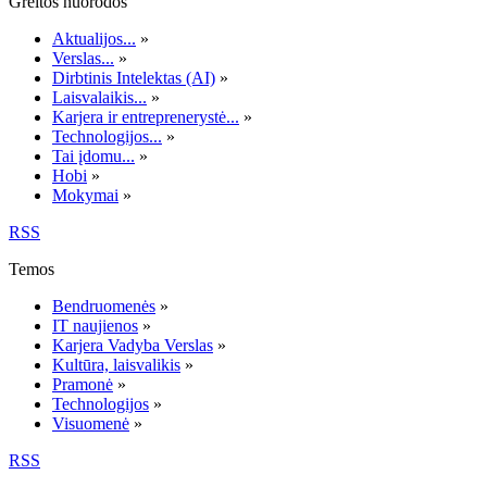
Greitos nuorodos
Aktualijos...
»
Verslas...
»
Dirbtinis Intelektas (AI)
»
Laisvalaikis...
»
Karjera ir entreprenerystė...
»
Technologijos...
»
Tai įdomu...
»
Hobi
»
Mokymai
»
RSS
Temos
Bendruomenės
»
IT naujienos
»
Karjera Vadyba Verslas
»
Kultūra, laisvalikis
»
Pramonė
»
Technologijos
»
Visuomenė
»
RSS