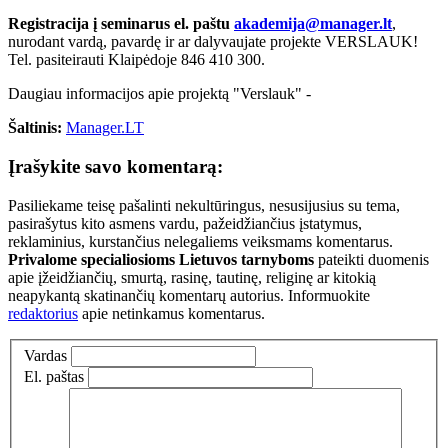
Registracija į seminarus el. paštu
akademija@manager.lt
,
nurodant vardą, pavardę ir ar dalyvaujate projekte VERSLAUK!
Tel. pasiteirauti Klaipėdoje 846 410 300.
Daugiau informacijos apie projektą "Verslauk" -
Šaltinis:
Manager.LT
Įrašykite savo komentarą:
Pasiliekame teisę pašalinti nekultūringus, nesusijusius su tema,
pasirašytus kito asmens vardu, pažeidžiančius įstatymus,
reklaminius, kurstančius nelegaliems veiksmams komentarus.
Privalome specialiosioms Lietuvos tarnyboms
pateikti duomenis
apie įžeidžiančių, smurtą, rasinę, tautinę, religinę ar kitokią
neapykantą skatinančių komentarų autorius. Informuokite
redaktorius
apie netinkamus komentarus.
Vardas
El. paštas