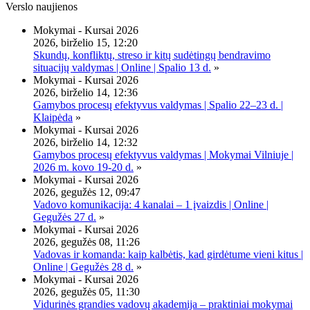
Verslo naujienos
Mokymai - Kursai 2026
2026, birželio 15, 12:20
Skundų, konfliktų, streso ir kitų sudėtingų bendravimo
situacijų valdymas | Online | Spalio 13 d.
»
Mokymai - Kursai 2026
2026, birželio 14, 12:36
Gamybos procesų efektyvus valdymas | Spalio 22–23 d. |
Klaipėda
»
Mokymai - Kursai 2026
2026, birželio 14, 12:32
Gamybos procesų efektyvus valdymas | Mokymai Vilniuje |
2026 m. kovo 19-20 d.
»
Mokymai - Kursai 2026
2026, gegužės 12, 09:47
Vadovo komunikacija: 4 kanalai – 1 įvaizdis | Online |
Gegužės 27 d.
»
Mokymai - Kursai 2026
2026, gegužės 08, 11:26
Vadovas ir komanda: kaip kalbėtis, kad girdėtume vieni kitus |
Online | Gegužės 28 d.
»
Mokymai - Kursai 2026
2026, gegužės 05, 11:30
Vidurinės grandies vadovų akademija – praktiniai mokymai