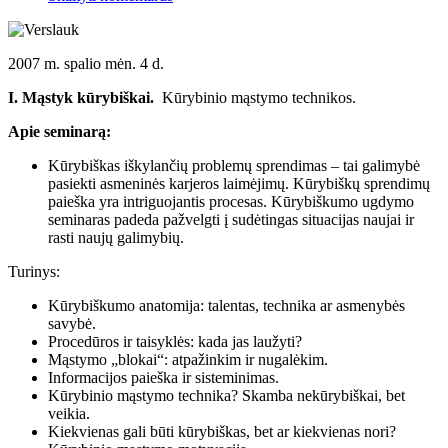
2007 m. spalio mėn. 4 d.
I. Mąstyk kūrybiškai.
Kūrybinio mąstymo technikos.
Apie seminarą:
Kūrybiškas iškylančių problemų sprendimas – tai galimybė
pasiekti asmeninės karjeros laimėjimų. Kūrybiškų sprendimų
paieška yra intriguojantis procesas. Kūrybiškumo ugdymo
seminaras padeda pažvelgti į sudėtingas situacijas naujai ir
rasti naujų galimybių.
Turinys:
Kūrybiškumo anatomija: talentas, technika ar asmenybės
savybė.
Procedūros ir taisyklės: kada jas laužyti?
Mąstymo „blokai“: atpažinkim ir nugalėkim.
Informacijos paieška ir sisteminimas.
Kūrybinio mąstymo technika? Skamba nekūrybiškai, bet
veikia.
Kiekvienas gali būti kūrybiškas, bet ar kiekvienas nori?