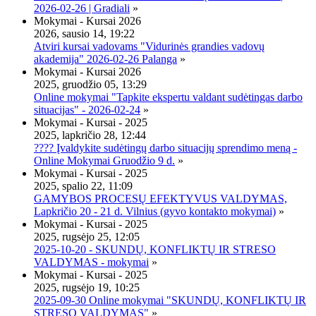
2026-02-26 | Gradiali
»
Mokymai - Kursai 2026
2026, sausio 14, 19:22
Atviri kursai vadovams "Vidurinės grandies vadovų
akademija" 2026-02-26 Palanga
»
Mokymai - Kursai 2026
2025, gruodžio 05, 13:29
Online mokymai "Tapkite ekspertu valdant sudėtingas darbo
situacijas" - 2026-02-24
»
Mokymai - Kursai - 2025
2025, lapkričio 28, 12:44
???? Įvaldykite sudėtingų darbo situacijų sprendimo meną -
Online Mokymai Gruodžio 9 d.
»
Mokymai - Kursai - 2025
2025, spalio 22, 11:09
GAMYBOS PROCESŲ EFEKTYVUS VALDYMAS,
Lapkričio 20 - 21 d. Vilnius (gyvo kontakto mokymai)
»
Mokymai - Kursai - 2025
2025, rugsėjo 25, 12:05
2025-10-20 - SKUNDŲ, KONFLIKTŲ IR STRESO
VALDYMAS - mokymai
»
Mokymai - Kursai - 2025
2025, rugsėjo 19, 10:25
2025-09-30 Online mokymai "SKUNDŲ, KONFLIKTŲ IR
STRESO VALDYMAS"
»