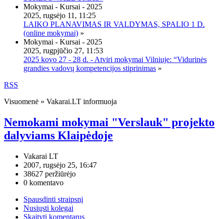
Mokymai - Kursai - 2025
2025, rugsėjo 11, 11:25
LAIKO PLANAVIMAS IR VALDYMAS, SPALIO 1 D.
(online mokymai)
»
Mokymai - Kursai - 2025
2025, rugpjūčio 27, 11:53
2025 kovo 27 - 28 d. - Atviri mokymai Vilniuje: “Vidurinės
grandies vadovų kompetencijos stiprinimas
»
RSS
Visuomenė » Vakarai.LT informuoja
Nemokami mokymai "Verslauk" projekto
dalyviams Klaipėdoje
Vakarai LT
2007, rugsėjo 25, 16:47
38627 peržiūrėjo
0 komentavo
Spausdinti straipsnį
Nusiųsti kolegai
Skaityti komentarus