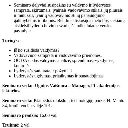
Seminaro dalyviai susipažins su valdymo ir lyderystės
samprata, skirtumais, įvairiais vadovavimo stiliais, jų pliusais
ir minusais, įvairių vadovavimo stilių panaudojimo
galimybėmis ir ribomis. Bendros diskusijos metu bus siekiama
atskleisti lyderio buvimo svarbą šiandieniniame verslo
pasaulyje.
Turinys:
Iš ko susideda valdymas?
Vadovavimo samprata ir vadovavimo priemonės.
OODA ciklas valdyme: analizė, sprendimas, vykdymas,
kontrolė.
Lyderystės samprata ir požymiai.
Lyderystės ugdymas, pritaikymas ir panaudojimas.
Seminarą veda: Ugnius Vaišnora – Manager.LT akademijos
lektorius.
Seminaro vieta:
Klaipėdos mokslo ir technologijų parke, H. Manto
84, konferencijų salėje 101.
Seminaro pradžia:
16.00 val.
Trukmė:
2 val.