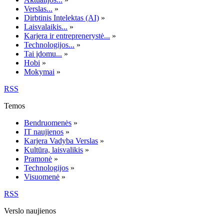
Verslas...
»
Dirbtinis Intelektas (AI)
»
Laisvalaikis...
»
Karjera ir entreprenerystė...
»
Technologijos...
»
Tai įdomu...
»
Hobi
»
Mokymai
»
RSS
Temos
Bendruomenės
»
IT naujienos
»
Karjera Vadyba Verslas
»
Kultūra, laisvalikis
»
Pramonė
»
Technologijos
»
Visuomenė
»
RSS
Verslo naujienos