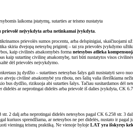
sybomis laikoma įstatymų, sutarties ar teismo nustatyta
gu prievolė neįvykdyta arba netinkamai įvykdyta
.
krinamos prievolės sumos procentu, arba delspinigiai, skaičiuojami už 
aktika skiria dvejopą netesybų prigimtį – tai yra prievolės įvykdymo užt
ybos, kaip civilinės atsakomybės forma
netesybos atlieka kompensuoja
ybas kaip sutartinę civilinę atsakomybę, turi būti nustatytos visos civi
 kaltė dėl prievolės neįvykdymo.
nkretaus jų dydžio – sutartines netesybas šalys gali nusistatyti savo nu
uo atveju civilinė atsakomybė yra ribota, nes šalių valia išreiškiama než
okio bus dydžio, rizikuoja abi sutarties šalys. Tačiau susitardamos dėl ne
er didelės ar neprotingai didelės arba prievolė iš dalies įvykdyta, CK 6.73 
str. 2 dalį arba neprotingai didelės netesybos pagal CK 6.258 str. 3 dal
pagal kuriuos sprendžiama, ar netesybos ne per didelės, nustato ir pagal 
uoti vieningą teismų praktiką. Ne vienoje byloje
LAT yra išskyręs kele