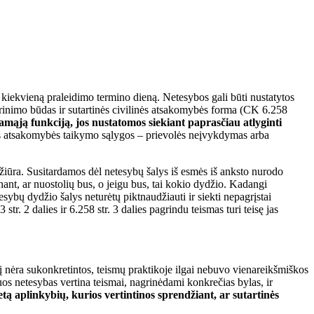
kiekvieną praleidimo termino dieną. Netesybos gali būti nustatytos
ikrinimo būdas ir sutartinės civilinės atsakomybės forma (CK 6.258
mąją funkciją, jos nustatomos siekiant paprasčiau atlyginti
linės atsakomybės taikymo sąlygos – prievolės neįvykdymas arba
ožiūra. Susitardamos dėl netesybų šalys iš esmės iš anksto nurodo
inant, ar nuostolių bus, o jeigu bus, tai kokio dydžio. Kadangi
tesybų dydžio šalys neturėtų piktnaudžiauti ir siekti nepagrįstai
str. 2 dalies ir 6.258 str. 3 dalies pagrindu teismas turi teisę jas
į nėra sukonkretintos, teismų praktikoje ilgai nebuvo vienareikšmiškos
juos netesybas vertina teismai, nagrinėdami konkrečias bylas, ir
tą aplinkybių, kurios vertintinos sprendžiant, ar sutartinės