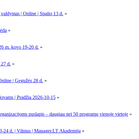
 valdymas | Online | Spalio 13 d.
»
pėda
»
26 m. kovo 19-20 d.
»
 27 d.
»
Online | Gegužės 28 d.
»
dovams | Pradžia 2026-10-15
»
nizacijoms puslapis – daugiau nei 50 programų vienoje vietoje
»
-24 d. | Vilnius | Manager.LT Akademija
»