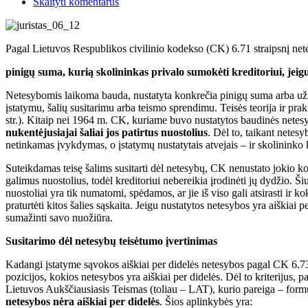
Skaityti komentarus
Pagal Lietuvos Respublikos civilinio kodekso (CK) 6.71 straipsnį nete
pinigų suma, kurią skolininkas privalo sumokėti kreditoriui, jei
Netesybomis laikoma bauda, nustatyta konkrečia pinigų suma arba užti
įstatymu, šalių susitarimu arba teismo sprendimu. Teisės teorija ir pr
str.). Kitaip nei 1964 m. CK, kuriame buvo nustatytos baudinės netes
nukentėjusiajai šaliai jos patirtus nuostolius
. Dėl to, taikant netes
netinkamas įvykdymas, o įstatymų nustatytais atvejais – ir skolininko
Suteikdamas teisę šalims susitarti dėl netesybų, CK nenustato jokio ko
galimus nuostolius, todėl kreditoriui nebereikia įrodinėti jų dydžio. Ši
nuostoliai yra tik numatomi, spėdamos, ar jie iš viso gali atsirasti ir k
praturtėti kitos šalies sąskaita. Jeigu nustatytos netesybos yra aiškiai p
sumažinti savo nuožiūra.
Susitarimo dėl netesybų teisėtumo įvertinimas
Kadangi įstatyme sąvokos aiškiai per didelės netesybos pagal CK 6.73 
pozicijos, kokios netesybos yra aiškiai per didelės. Dėl to kriterijus, 
Lietuvos Aukščiausiasis Teismas (toliau – LAT), kurio pareiga – form
netesybos nėra aiškiai per didelės
. Šios aplinkybės yra: