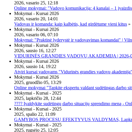
2026, vasario 25, 12:18
Online mokymai: "Vadovo komunikacija: 4 kanalai – 1 įvaizdis
Mokymai - Kursai 2026
2026, vasario 20, 14:01
Vadovas ir komanda: kaip kalbėtis, kad girdėtume vieni kitus
»
Mokymai - Kursai 2026
2026, vasario 06, 07:10
Mokymai: "Praktinė lyderystė ir vadovavimas komandai" | Viln
Mokymai - Kursai 2026
2026, sausio 16, 12:27
VIDURINĖS GRANDIES VADOVŲ AKADEMIJA | 2026-02-2
Mokymai - Kursai 2026
2026, sausio 14, 19:22
Atviri kursai vadovams "Vidurinės grandies vadovų akademija
Mokymai - Kursai 2026
2025, gruodžio 05, 13:29
Online mokymai "Tapkite ekspertu valdant sudėtingas darbo sit
Mokymai - Kursai - 2025
2025, lapkričio 28, 12:44
???? Įvaldykite sudėtingų darbo situacijų sprendimo meną - O
Mokymai - Kursai - 2025
2025, spalio 22, 11:09
GAMYBOS PROCESŲ EFEKTYVUS VALDYMAS, Lapkričio 20 
Mokymai - Kursai - 2025
2025, rugsėjo 25, 12:05