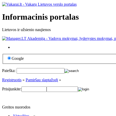
Informacinis portalas
Lietuvos ir užsienio naujienos
Google
Paieška:
Registruotis
»
Pamiršau slaptažodį
»
Prisijunkite:
Greitos nuorodos
Aktualijos...
»