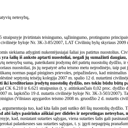
natyvių netesybų,
 straipsnyje įtvirtintais teisingumo, sąžiningumo, protingumo principais i
civilinėje byloje Nr. 3K-3-85/2007, LAT Civilinių bylų skyriaus 2009 m.
is siekiama atlyginti nukentėjusiajai šaliai jos patirtus nuostolius. Civ
ra šalių iš anksto aptarti nuostoliai, negali jų sumažinti daugiau, 
dytų netesybų sumą, pateikdami įrodymų dėl patirtų nuostolių dydžio, ir 
riaus nuostoliai, jis jų nepatyrė arba teismo metu neįrodinėjo, taip pat 
alūkanų normas pagal pinigines prievoles, pripažindavo, kad minimalius k
stinė septynių teisėjų kolegija 2007 m. spalio 12 d. nutartimi civilin
i iki kreditoriaus įrodytų nuostolių dydžio, nes tokiu būdu būtų pa
CK 6.210 ir 6.621 straipsnius (t. y. atitinkančiais 0,02 proc. dydžio dels
007 m. lapkričio 19 d. nutartis civilinėje byloje Nr. 3K-3-503/2007). Tač
elspinigius (Vilniaus apygardos teismo 2008 m. gruodžio 2 d. nutartis ci
į, argumentuoja tuo, kad kita šalis pati sutiko dėl šių nuostolių dydžio
d abi šalys pasirinko aiškiai per dideles ir neprotingas netesybas, 
enyje, kad, nustatant sutarties sąlygas, viena sutarties šalis gali pasin
gerokai palankesnes sau sutarties sąlygas, t. y. įgyti nepagrįstą pranašum