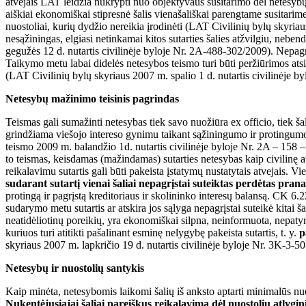
atvejais LAT leidžia nukrypti nuo objektyvaus susitarimo dėl netesybų 
aiškiai ekonomiškai stipresnė šalis vienašališkai parengtame susitarime, 
nuostoliai, kurių dydžio nereikia įrodinėti (LAT Civilinių bylų skyria
nesąžiningas, elgiasi netinkamai kitos sutarties šalies atžvilgiu, neb
gegužės 12 d. nutartis civilinėje byloje Nr. 2A-488-302/2009). Nepagr
Taikymo metu labai didelės netesybos teismo turi būti peržiūrimos atsiž
(LAT Civilinių bylų skyriaus 2007 m. spalio 1 d. nutartis civilinėje b
Netesybų mažinimo teisinis pagrindas
Teismas gali sumažinti netesybas tiek savo nuožiūra ex officio, tiek 
grindžiama viešojo intereso gynimu taikant sąžiningumo ir protingumo 
teismo 2009 m. balandžio 1d. nutartis civilinėje byloje Nr. 2A – 158 
to teismas, keisdamas (mažindamas) sutarties netesybas kaip civilinę a
reikalavimu sutartis gali būti pakeista įstatymų nustatytais atvejais. V
sudarant sutartį vienai šaliai nepagrįstai suteiktas perdėtas pra
protingą ir pagrįstą kreditoriaus ir skolininko interesų balansą. CK 6.22
sudarymo metu sutartis ar atskira jos sąlyga nepagrįstai suteikė kitai 
neatidėliotinų poreikių, yra ekonomiškai silpna, neinformuota, nepatyrusi,
kuriuos turi atitikti pašalinant esminę nelygybę pakeista sutartis, t. y.
p
skyriaus 2007 m. lapkričio 19 d. nutartis civilinėje byloje Nr. 3K-3-
Netesybų ir nuostolių santykis
Kaip minėta, netesybomis laikomi šalių iš anksto aptarti minimalūs nuos
Nukentėjusiajai šaliai pareiškus reikalavimą dėl nuostolių atlygin