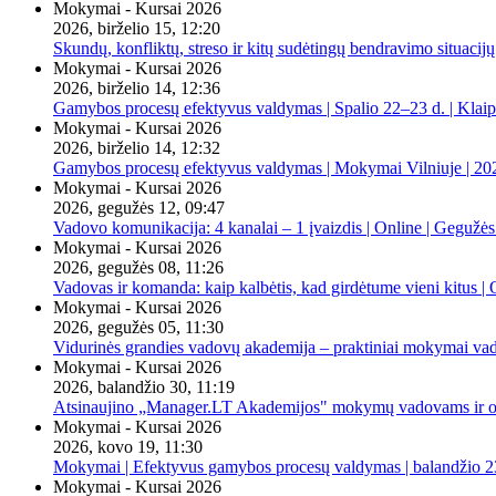
Mokymai - Kursai 2026
2026, birželio 15, 12:20
Skundų, konfliktų, streso ir kitų sudėtingų bendravimo situacijų
Mokymai - Kursai 2026
2026, birželio 14, 12:36
Gamybos procesų efektyvus valdymas | Spalio 22–23 d. | Klai
Mokymai - Kursai 2026
2026, birželio 14, 12:32
Gamybos procesų efektyvus valdymas | Mokymai Vilniuje | 20
Mokymai - Kursai 2026
2026, gegužės 12, 09:47
Vadovo komunikacija: 4 kanalai – 1 įvaizdis | Online | Gegužės
Mokymai - Kursai 2026
2026, gegužės 08, 11:26
Vadovas ir komanda: kaip kalbėtis, kad girdėtume vieni kitus | 
Mokymai - Kursai 2026
2026, gegužės 05, 11:30
Vidurinės grandies vadovų akademija – praktiniai mokymai va
Mokymai - Kursai 2026
2026, balandžio 30, 11:19
Atsinaujino „Manager.LT Akademijos" mokymų vadovams ir orga
Mokymai - Kursai 2026
2026, kovo 19, 11:30
Mokymai | Efektyvus gamybos procesų valdymas | balandžio 23
Mokymai - Kursai 2026