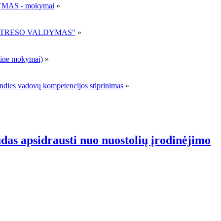
MAS - mokymai
»
R STRESO VALDYMAS"
»
ne mokymai)
»
andies vadovų kompetencijos stiprinimas
»
ūdas apsidrausti nuo nuostolių įrodinėjimo