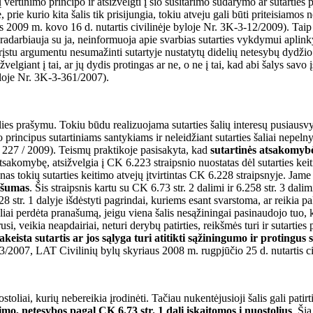
vertinimo principo ir atsižvelgti į šio susitarimo sudarymo ar sutarties
prie kurio kita šalis tik prisijungia, tokiu atveju gali būti priteisiamos
us 2009 m. kovo 16 d. nutartis civilinėje byloje Nr. 3K-3-12/2009). Taip
endradarbiauja su ja, neinformuoja apie svarbias sutarties vykdymui apli
įstu argumentu nesumažinti sutartyje nustatytų didelių netesybų dydžio t
velgiant į tai, ar jų dydis protingas ar ne, o ne į tai, kad abi šalys sa
yloje Nr. 3K-3-361/2007).
šalies prašymu. Tokiu būdu realizuojama sutarties šalių interesų pusia
principus sutartiniams santykiams ir neleidžiant sutarties šaliai nepeln
– 227 / 2009). Teismų praktikoje pasisakyta, kad
sutartinės atsakomybės
tsakomybę, atsižvelgia į CK 6.223 straipsnio nuostatas dėl sutarties kei
ienas tokių sutarties keitimo atvejų įtvirtintas CK 6.228 straipsnyje. Jam
našumas
. Šis straipsnis kartu su CK 6.73 str. 2 dalimi ir 6.258 str. 3 dal
8 str. 1 dalyje išdėstyti pagrindai, kuriems esant svarstoma, ar reikia pak
šaliai perdėta pranašumą, jeigu viena šalis nesąžiningai pasinaudojo tuo,
 veikia neapdairiai, neturi derybų patirties, reikšmės turi ir sutarties pr
akeista sutartis ar jos sąlyga turi atitikti sąžiningumo ir protingus
503/2007, LAT Civilinių bylų skyriaus 2008 m. rugpjūčio 25 d. nutartis c
toliai, kurių nebereikia įrodinėti. Tačiau nukentėjusioji šalis gali pati
imo, netesybos pagal CK 6.73 str. 1 dalį įskaitomos į nuostolius
. Ši