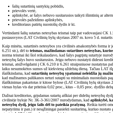
šalių sutartinių santykių pobūdis,
prievolės vertė,
aplinkybė, ar šalys nebuvo susitarusios taikyti išimtinių ar alter
prievolės pažeidimo aplinkybės,
kreditoriaus patirtų nuostolių dydis ir kt.
Vertindami šalių sutartas netesybas teismai taip pat vadovaujasi CK 1.5
pusiausvyros (LAT Civilinių bylų skyriaus 2007 m. kovo 5 d. nutartis 
Kaip minėta, sutartinės netesybos yra civilinės atsakomybės forma ir jom
6.251 str.), dėl to
teismas, mažindamas sutartines netesybas, kurios y
norma teismai iki šiol reikalaudavo, kad šalys pagrįstų sutartyje nuro
netesybų šalys buvo susitarusios. Jeigu nebuvo nustatyti didesni kredito
teismai, atsižvelgdami į CK 6.210 ir 6.261 straipsniuose nustatytas p
laiku nesumokėtos sumos už kiekvieną uždelstą dieną. Tačiau LAT išplė
išaiškindama, kad
sutartinių netesybų ypatumai neleidžia jų mažint
kad mažinamos palūkanos neturi sutapti su minimaliais nuostoliais pagal 
išaiškinimas pakartotas ir kitose bylose (LAT Civilinių bylų skyriaus 2
vienas bylas vis dar priteisia 0,02 proc., kitas – 0,05 proc. dydžio d
Dažnai kreditorius, grįsdamas sutartų aiškiai per didelių netesybų dyd
civilinėje byloje Nr. 3K-3-361/2007 nurodydamas, kad
aplinkybė, ka
netesybų dydį, jeigu šalis dėl to pateikia prašymą
. Reikia turėti om
nepatyrimu ir pan.) ir nesąžiningai pasiekti susitarimą, kuriuo nustato 