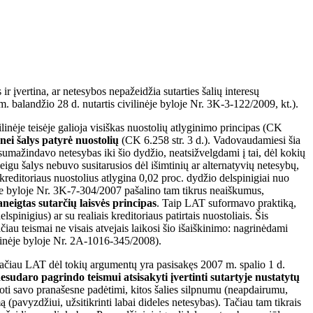
r įvertina, ar netesybos nepažeidžia sutarties šalių interesų
 balandžio 28 d. nutartis civilinėje byloje Nr. 3K-3-122/2009, kt.).
ilinėje teisėje galioja visiškas nuostolių atlyginimo principas (CK
nei šalys patyrė nuostolių
(CK 6.258 str. 3 d.). Vadovaudamiesi šia
sumažindavo netesybas iki šio dydžio, neatsižvelgdami į tai, dėl kokių
jeigu šalys nebuvo susitarusios dėl išimtinių ar alternatyvių netesybų,
reditoriaus nuostolius atlygina 0,02 proc. dydžio delspinigiai nuo
ėje byloje Nr. 3K-7-304/2007 pašalino tam tikrus neaiškumus,
neigtas sutarčių laisvės principas
. Taip LAT suformavo praktiką,
pinigius) ar su realiais kreditoriaus patirtais nuostoliais. Šis
iau teismai ne visais atvejais laikosi šio išaiškinimo: nagrinėdami
vilinėje byloje Nr. 2A-1016-345/2008).
. Tačiau LAT dėl tokių argumentų yra pasisakęs 2007 m. spalio 1 d.
nesudaro pagrindo teismui atsisakyti įvertinti sutartyje nustatytų
audoti savo pranašesne padėtimi, kitos šalies silpnumu (neapdairumu,
ą (pavyzdžiui, užsitikrinti labai dideles netesybas). Tačiau tam tikrais