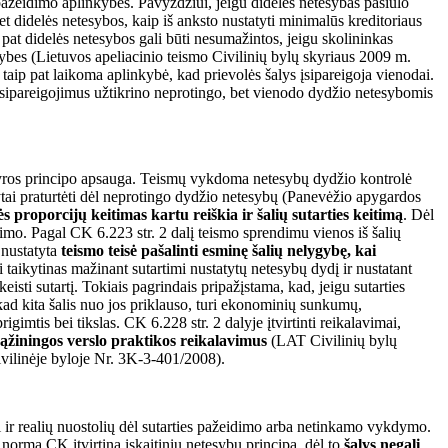
 pažeidimo aplinkybes. Pavyzdžiui, jeigu dideles netesybas pasiūlo
 net didelės netesybos, kaip iš anksto nustatyti minimalūs kreditoriaus
 pat didelės netesybos gali būti nesumažintos, jeigu skolininkas
nkybes (Lietuvos apeliacinio teismo Civilinių bylų skyriaus 2009 m.
aip pat laikoma aplinkybė, kad prievolės šalys įsipareigoja vienodai.
vo įsipareigojimus užtikrino neprotingo, bet vienodo dydžio netesybomis
usvyros principo apsauga. Teismų vykdoma netesybų dydžio kontrolė
ytai praturtėti dėl neprotingo dydžio netesybų (Panevėžio apygardos
 proporcijų keitimas kartu reiškia ir šalių sutarties keitimą
. Dėl
timo. Pagal CK 6.223 str. 2 dalį teismo sprendimu vienos iš šalių
e nustatyta
teismo teisė pašalinti esminę šalių nelygybę, kai
imi taikytinas mažinant sutartimi nustatytų netesybų dydį ir nustatant
eisti sutartį. Tokiais pagrindais pripažįstama, kad, jeigu sutarties
 kad kita šalis nuo jos priklauso, turi ekonominių sunkumų,
igimtis bei tikslas. CK 6.228 str. 2 dalyje įtvirtinti reikalavimai,
 sąžiningos verslo praktikos reikalavimus
(LAT Civilinių bylų
ivilinėje byloje Nr. 3K-3-401/2008).
rti ir realių nuostolių dėl sutarties pažeidimo arba netinkamo vykdymo.
a norma CK įtvirtina įskaitinių netesybų principą, dėl to
šalys negali