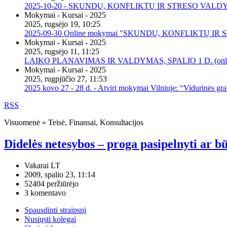
2025-10-20 - SKUNDŲ, KONFLIKTŲ IR STRESO VALDY
Mokymai - Kursai - 2025
2025, rugsėjo 19, 10:25
2025-09-30 Online mokymai "SKUNDŲ, KONFLIKTŲ I
Mokymai - Kursai - 2025
2025, rugsėjo 11, 11:25
LAIKO PLANAVIMAS IR VALDYMAS, SPALIO 1 D. (onli
Mokymai - Kursai - 2025
2025, rugpjūčio 27, 11:53
2025 kovo 27 - 28 d. - Atviri mokymai Vilniuje: “Vidurinės gr
RSS
Visuomenė » Teisė, Finansai, Konsultacijos
Didelės netesybos – proga pasipelnyti ar b
Vakarai LT
2009, spalio 23, 11:14
52404 peržiūrėjo
3 komentavo
Spausdinti straipsnį
Nusiųsti kolegai