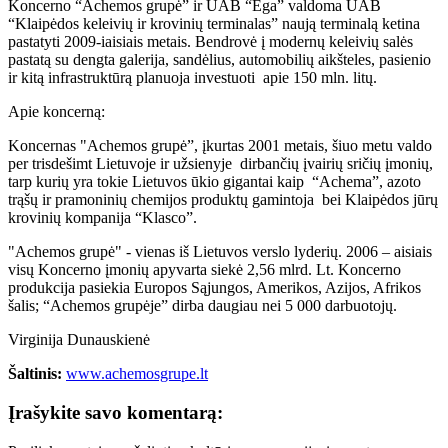
Koncerno “Achemos grupė” ir UAB “Ega” valdoma UAB
“Klaipėdos keleivių ir krovinių terminalas” naują terminalą ketina
pastatyti 2009-iaisiais metais. Bendrovė į modernų keleivių salės
pastatą su dengta galerija, sandėlius, automobilių aikšteles, pasienio
ir kitą infrastruktūrą planuoja investuoti apie 150 mln. litų.
Apie koncerną:
Koncernas "Achemos grupė”, įkurtas 2001 metais, šiuo metu valdo
per trisdešimt Lietuvoje ir užsienyje dirbančių įvairių sričių įmonių,
tarp kurių yra tokie Lietuvos ūkio gigantai kaip “Achema”, azoto
trąšų ir pramoninių chemijos produktų gamintoja bei Klaipėdos jūrų
krovinių kompanija “Klasco”.
"Achemos grupė" - vienas iš Lietuvos verslo lyderių. 2006 – aisiais
visų Koncerno įmonių apyvarta siekė 2,56 mlrd. Lt. Koncerno
produkcija pasiekia Europos Sąjungos, Amerikos, Azijos, Afrikos
šalis; “Achemos grupėje” dirba daugiau nei 5 000 darbuotojų.
Virginija Dunauskienė
Šaltinis:
www.achemosgrupe.lt
Įrašykite savo komentarą: