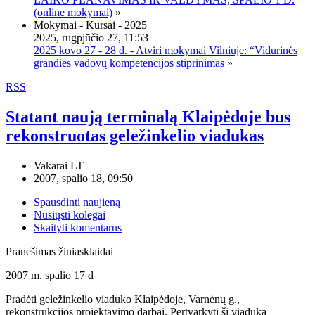
(online mokymai)
»
Mokymai - Kursai - 2025
2025, rugpjūčio 27, 11:53
2025 kovo 27 - 28 d. - Atviri mokymai Vilniuje: “Vidurinės
grandies vadovų kompetencijos stiprinimas
»
RSS
Statant naują terminalą Klaipėdoje bus
rekonstruotas geležinkelio viadukas
Vakarai LT
2007, spalio 18, 09:50
Spausdinti naujieną
Nusiųsti kolegai
Skaityti komentarus
Pranešimas žiniasklaidai
2007 m. spalio 17 d
Pradėti geležinkelio viaduko Klaipėdoje, Varnėnų g.,
rekonstrukcijos projektavimo darbai. Pertvarkyti šį viaduką