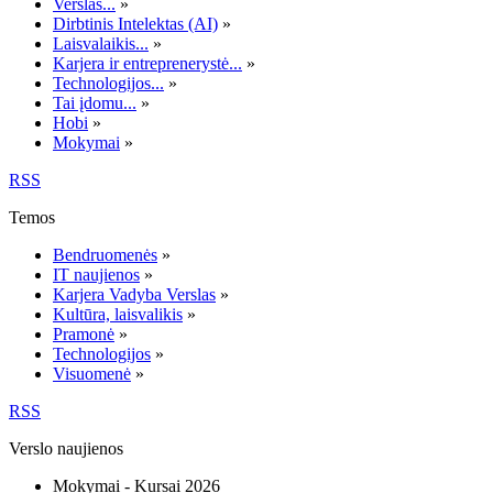
Verslas...
»
Dirbtinis Intelektas (AI)
»
Laisvalaikis...
»
Karjera ir entreprenerystė...
»
Technologijos...
»
Tai įdomu...
»
Hobi
»
Mokymai
»
RSS
Temos
Bendruomenės
»
IT naujienos
»
Karjera Vadyba Verslas
»
Kultūra, laisvalikis
»
Pramonė
»
Technologijos
»
Visuomenė
»
RSS
Verslo naujienos
Mokymai - Kursai 2026