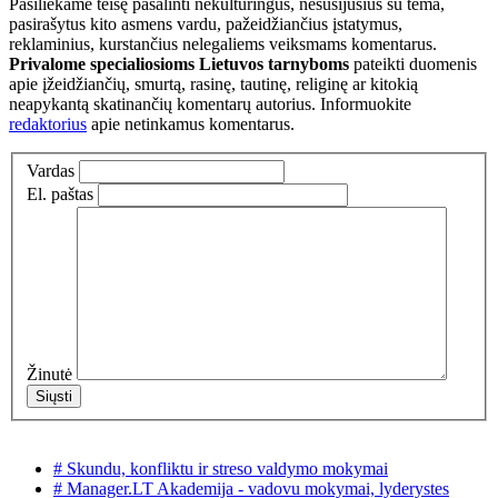
Pasiliekame teisę pašalinti nekultūringus, nesusijusius su tema,
pasirašytus kito asmens vardu, pažeidžiančius įstatymus,
reklaminius, kurstančius nelegaliems veiksmams komentarus.
Privalome specialiosioms Lietuvos tarnyboms
pateikti duomenis
apie įžeidžiančių, smurtą, rasinę, tautinę, religinę ar kitokią
neapykantą skatinančių komentarų autorius. Informuokite
redaktorius
apie netinkamus komentarus.
Vardas
El. paštas
Žinutė
# Skundu, konfliktu ir streso valdymo mokymai
# Manager.LT Akademija - vadovu mokymai, lyderystes