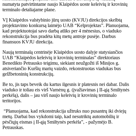
numatyta patvirtintame naujo Klaipėdos uoste keleivių ir krovinių
terminalo detaliajame plane.
VĮ Klaipėdos valstybinio jūrų uosto (KVJU) direkcijos skelbtą
projektavimo konkursą laimėjo UAB “Kelprojektas”. Planuojama,
kad projektuotojai savo darbą atliks per 4 mėnesius, o viaduko
rekonstrukcija bus pradėta kitų metų antroje pusėje. Darbus
finansuos KVJU direkcija.
Naują terminalą centrinėje Klaipėdos uosto dalyje statysiančios
UAB “Klaipėdos keleivių ir krovinių terminalas” direktoriaus
Benedikto Petrausko teigimu, siekiant neužgožti iš Minijos g.
atsiveriančio Kuršių marių vaizdo, rekonstruotas viadukas bus
gelžbetoninių konstrukcijų.
Be to, jis taps beveik du kartus ilgesnis ir platesnis nei dabar. Dalis
viaduko ir toliau eis virš Varnėnų g. (įvažiavimas į II-ąją Smiltynės
perkėlą), dalis – jau virš naujo keleivių ir krovinių terminalo
teritorijos.
“Planuojama, kad rekonstrukcija užtruks nuo pusantrų iki dviejų
metų. Darbai bus vykdomi taip, kad nesutriktų automobilių ir
pėsčiųjų eismas į II-ąją Smiltynės perkėla”, - pažymėjo B.
Petrauskas.