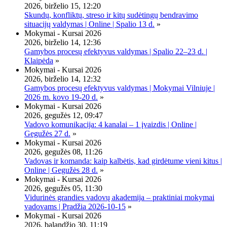
2026, birželio 15, 12:20
Skundų, konfliktų, streso ir kitų sudėtingų bendravimo
situacijų valdymas | Online | Spalio 13 d.
»
Mokymai - Kursai 2026
2026, birželio 14, 12:36
Gamybos procesų efektyvus valdymas | Spalio 22–23 d. |
Klaipėda
»
Mokymai - Kursai 2026
2026, birželio 14, 12:32
Gamybos procesų efektyvus valdymas | Mokymai Vilniuje |
2026 m. kovo 19-20 d.
»
Mokymai - Kursai 2026
2026, gegužės 12, 09:47
Vadovo komunikacija: 4 kanalai – 1 įvaizdis | Online |
Gegužės 27 d.
»
Mokymai - Kursai 2026
2026, gegužės 08, 11:26
Vadovas ir komanda: kaip kalbėtis, kad girdėtume vieni kitus |
Online | Gegužės 28 d.
»
Mokymai - Kursai 2026
2026, gegužės 05, 11:30
Vidurinės grandies vadovų akademija – praktiniai mokymai
vadovams | Pradžia 2026-10-15
»
Mokymai - Kursai 2026
2026, balandžio 30, 11:19