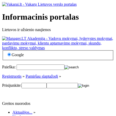
Informacinis portalas
Lietuvos ir užsienio naujienos
Google
Paieška:
Registruotis
»
Pamiršau slaptažodį
»
Prisijunkite:
Greitos nuorodos
Aktualijos...
»