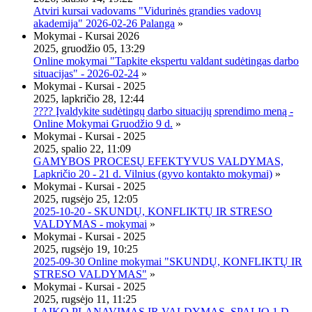
Atviri kursai vadovams "Vidurinės grandies vadovų
akademija" 2026-02-26 Palanga
»
Mokymai - Kursai 2026
2025, gruodžio 05, 13:29
Online mokymai "Tapkite ekspertu valdant sudėtingas darbo
situacijas" - 2026-02-24
»
Mokymai - Kursai - 2025
2025, lapkričio 28, 12:44
???? Įvaldykite sudėtingų darbo situacijų sprendimo meną -
Online Mokymai Gruodžio 9 d.
»
Mokymai - Kursai - 2025
2025, spalio 22, 11:09
GAMYBOS PROCESŲ EFEKTYVUS VALDYMAS,
Lapkričio 20 - 21 d. Vilnius (gyvo kontakto mokymai)
»
Mokymai - Kursai - 2025
2025, rugsėjo 25, 12:05
2025-10-20 - SKUNDŲ, KONFLIKTŲ IR STRESO
VALDYMAS - mokymai
»
Mokymai - Kursai - 2025
2025, rugsėjo 19, 10:25
2025-09-30 Online mokymai "SKUNDŲ, KONFLIKTŲ IR
STRESO VALDYMAS"
»
Mokymai - Kursai - 2025
2025, rugsėjo 11, 11:25
LAIKO PLANAVIMAS IR VALDYMAS, SPALIO 1 D.