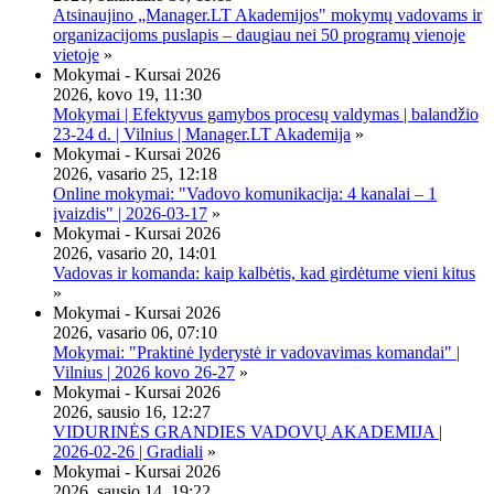
Atsinaujino „Manager.LT Akademijos" mokymų vadovams ir
organizacijoms puslapis – daugiau nei 50 programų vienoje
vietoje
»
Mokymai - Kursai 2026
2026, kovo 19, 11:30
Mokymai | Efektyvus gamybos procesų valdymas | balandžio
23-24 d. | Vilnius | Manager.LT Akademija
»
Mokymai - Kursai 2026
2026, vasario 25, 12:18
Online mokymai: "Vadovo komunikacija: 4 kanalai – 1
įvaizdis" | 2026-03-17
»
Mokymai - Kursai 2026
2026, vasario 20, 14:01
Vadovas ir komanda: kaip kalbėtis, kad girdėtume vieni kitus
»
Mokymai - Kursai 2026
2026, vasario 06, 07:10
Mokymai: "Praktinė lyderystė ir vadovavimas komandai" |
Vilnius | 2026 kovo 26-27
»
Mokymai - Kursai 2026
2026, sausio 16, 12:27
VIDURINĖS GRANDIES VADOVŲ AKADEMIJA |
2026-02-26 | Gradiali
»
Mokymai - Kursai 2026
2026, sausio 14, 19:22