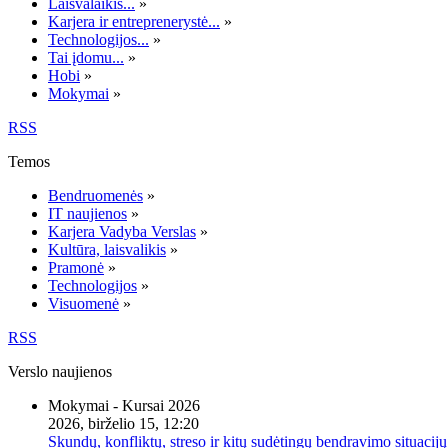
Laisvalaikis...
»
Karjera ir entreprenerystė...
»
Technologijos...
»
Tai įdomu...
»
Hobi
»
Mokymai
»
RSS
Temos
Bendruomenės
»
IT naujienos
»
Karjera Vadyba Verslas
»
Kultūra, laisvalikis
»
Pramonė
»
Technologijos
»
Visuomenė
»
RSS
Verslo naujienos
Mokymai - Kursai 2026
2026, birželio 15, 12:20
Skundų, konfliktų, streso ir kitų sudėtingų bendravimo situacijų