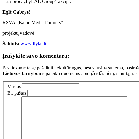
– 25 proc. „flyLAL Group“ akcijų.
Eglė Gabrytė
RSVA „Baltic Media Partners“
projektų vadovė
Šaltinis:
www.flylal.lt
Įrašykite savo komentarą:
Pasiliekame teisę pašalinti nekultūringus, nesusijusius su tema, pasi
Lietuvos tarnyboms
pateikti duomenis apie įžeidžiančių, smurtą, ras
Vardas
El. paštas