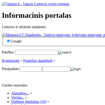
Informacinis portalas
Lietuvos ir užsienio naujienos
Google
Paieška:
Registruotis
»
Pamiršau slaptažodį
»
Prisijunkite:
Greitos nuorodos
Aktualijos...
»
Verslas...
»
Dirbtinis Intelektas (AI)
»