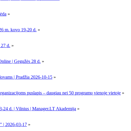
pėda
»
26 m. kovo 19-20 d.
»
 27 d.
»
Online | Gegužės 28 d.
»
dovams | Pradžia 2026-10-15
»
nizacijoms puslapis – daugiau nei 50 programų vienoje vietoje
»
-24 d. | Vilnius | Manager.LT Akademija
»
" | 2026-03-17
»