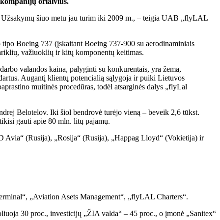
akompanijų orlaivius.
kį. Užsakymų šiuo metu jau turim iki 2009 m., – teigia UAB „flyLAL
o tipo Boeing 737 (įskaitant Boeing 737-900 su aerodinaminiais
ariklių, važiuoklių ir kitų komponentų keitimas.
arbo valandos kaina, palyginti su konkurentais, yra žema,
artus. Augantį klientų potencialią sąlygoja ir puiki Lietuvos
aprastino muitinės procedūras, todėl atsarginės dalys „flyLal
drej Belotelov. Iki šiol bendrovė turėjo vieną – beveik 2,6 tūkst.
ikisi gauti apie 80 mln. litų pajamų.
D Avia“ (Rusija), „Rosija“ (Rusija), „Happag Lloyd“ (Vokietija) ir
erminal“, „Aviation Asets Management“, „flyLAL Charters“.
liuoja 30 proc., investicijų „ŽIA valda“ – 45 proc., o įmonė „Sanitex“