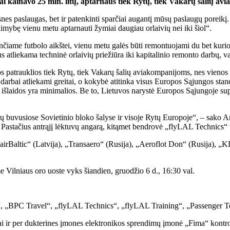
i kainavo 25 mln. litų, aptarnaus tiek Rytų, tiek Vakarų šalių avi
nes paslaugas, bet ir patenkinti sparčiai augantį mūsų paslaugų porei
imybę vienu metu aptarnauti žymiai daugiau orlaivių nei iki šiol“.
ančiame futbolo aikštei, vienu metu galės būti remontuojami du bet kuri
bus atliekama techninė orlaivių priežiūra iki kapitalinio remonto darbų, v
patrauklios tiek Rytų, tiek Vakarų šalių aviakompanijoms, nes vienos d
 darbai atliekami greitai, o kokybė atitinka visus Europos Sąjungos stand
 išlaidos yra minimalios. Be to, Lietuvos narystė Europos Sąjungoje sup
rų buvusiose Sovietinio bloko šalyse ir visoje Rytų Europoje“, – sako An
. Pastačius antrąjį lėktuvų angarą, kitąmet bendrovė „flyLAL Technics“ t
irBaltic“ (Latvija), „Transaero“ (Rusija), „Aeroflot Don“ (Rusija), „K
 Vilniaus oro uoste vyks šiandien, gruodžio 6 d., 16:30 val.
, „BPC Travel“, „flyLAL Technics“, „flyLAL Training“, „Passenger T
iai ir per dukterines įmones elektronikos sprendimų įmonė „Fima“ kontro