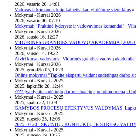
2026, vasario 20, 14:01
Vadovas ir komanda: kaip kalbėtis, kad girdėtume vieni kitus
»
Mokymai - Kursai 2026
2026, vasario 06, 07:10
Mokymai: "Praktinė lyderystė ir vadovavimas komandai" | Viln
Mokymai - Kursai 2026
2026, sausio 16, 12:27
VIDURINĖS GRANDIES VADOVŲ AKADEMIJA | 2026-02-2
Mokymai - Kursai 2026
2026, sausio 14, 19:22
Atviri kursai vadovams "Vidurinės grandies vadovų akademija
Mokymai - Kursai 2026
2025, gruodžio 05, 13:29
Online mokymai "Tapkite ekspertu valdant sudėtingas darbo sit
Mokymai - Kursai - 2025
2025, lapkričio 28, 12:44
???? Įvaldykite sudėtingų darbo situacijų sprendimo meną - O
Mokymai - Kursai - 2025
2025, spalio 22, 11:09
GAMYBOS PROCESŲ EFEKTYVUS VALDYMAS, Lapkričio 20 
Mokymai - Kursai - 2025
2025, rugsėjo 25, 12:05
2025-10-20 - SKUNDŲ, KONFLIKTŲ IR STRESO VALDY
Mokymai - Kursai - 2025
2025, rugsėjo 19, 10:25