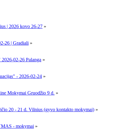
ius | 2026 kovo 26-27
»
6 | Gradiali
»
" 2026-02-26 Palanga
»
uacijas" - 2026-02-24
»
nline Mokymai Gruodžio 9 d.
»
- 21 d. Vilnius (gyvo kontakto mokymai)
»
MAS - mokymai
»