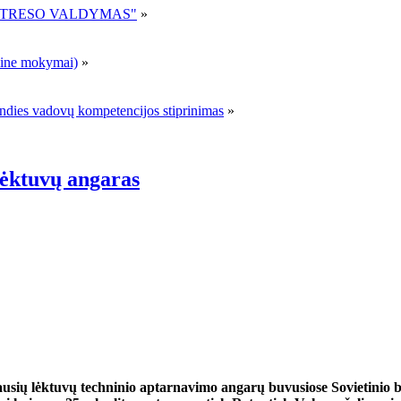
R STRESO VALDYMAS"
»
ne mokymai)
»
andies vadovų kompetencijos stiprinimas
»
lėktuvų angaras
ausių lėktuvų techninio aptarnavimo angarų buvusiose Sovietinio b