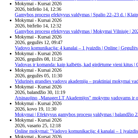
Mokymai - Kursai 2026
2026, birželio 14, 12:36
Gamybos procesų efektyvus valdymas | Spalio 22–23 d. | Klai
Mokymai - Kursai 2026
2026, birželio 14, 12:32
Gamybos procesų efektyvus valdymas | Mokymai Vilniuje | 20
Mokymai - Kursai 2026
2026, gegužės 12, 09:47
Vadovo komunikacija: 4 kanalai – 1 įvaizdis | Online | Gegužės
Mokymai - Kursai 2026
2026, gegužės 08, 11:26
Vadovas ir komanda: kaip kalbėtis, kad girdėtume vieni kitus | 
Mokymai - Kursai 2026
2026, gegužės 05, 11:30
Vidurinės grandies vadovų akademija – praktiniai mokymai va
Mokymai - Kursai 2026
2026, balandžio 30, 11:19
Atsinaujino „Manager.LT Akademijos" mokymų vadovams ir orga
Mokymai - Kursai 2026
2026, kovo 19, 11:30
Mokymai | Efektyvus gamybos procesų valdymas | balandžio 23
Mokymai - Kursai 2026
2026, vasario 25, 12:18
Online mokymai: "Vadovo komunikacija: 4 kanalai – 1 įvaizdis
Mokymai - Kursai 2026