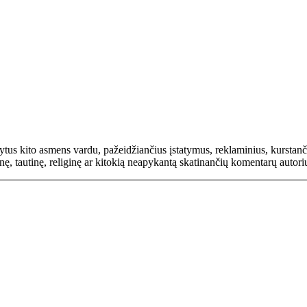
rašytus kito asmens vardu, pažeidžiančius įstatymus, reklaminius, kurs
inę, tautinę, religinę ar kitokią neapykantą skatinančių komentarų autor