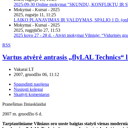
2025-09-30 Online mokymai "SKUNDŲ, KONFLIKTŲ I
Mokymai - Kursai - 2025
2025, rugsėjo 11, 11:25
LAIKO PLANAVIMAS IR VALDYMAS, SPALIO 1 D. (onli
Mokymai - Kursai - 2025
2025, rugpjūčio 27, 11:53
2025 kovo 27 - 28 d. - Atviri mokymai Vilniuje: “Vidurinės gr
RSS
Vartus atvėrė antrasis „flyLAL Technics“ 
Vakarai LT
2007, gruodžio 06, 11:12
Spausdinti naujieną
Nusiųsti kolegai
Skaityti komentarus
Pranešimas žiniasklaidai
2007 m. gruodžio 6 d.
Tarptautiniame Vilniaus oro uoste baigtas statyti vienas moderni