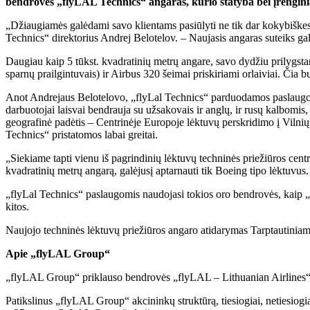
bendrovės „flyLAL Technics“ angaras, kurio statyba bei įrenginia
„Džiaugiamės galėdami savo klientams pasiūlyti ne tik dar kokybiškes
Technics“ direktorius Andrej Belotelov. – Naujasis angaras suteiks gal
Daugiau kaip 5 tūkst. kvadratinių metrų angare, savo dydžiu prilygst
sparnų prailgintuvais) ir Airbus 320 šeimai priskiriami orlaiviai. Čia 
Anot Andrejaus Belotelovo, „flyLal Technics“ parduodamos paslaugos 
darbuotojai laisvai bendrauja su užsakovais ir anglų, ir rusų kalbomis,
geografinė padėtis – Centrinėje Europoje lėktuvų perskridimo į Vilnių
Technics“ pristatomos labai greitai.
„Siekiame tapti vienu iš pagrindinių lėktuvų techninės priežiūros cent
kvadratinių metrų angarą, galėjusį aptarnauti tik Boeing tipo lėktuvus
„flyLal Technics“ paslaugomis naudojasi tokios oro bendrovės, kaip „a
kitos.
Naujojo techninės lėktuvų priežiūros angaro atidarymas Tarptautiniame
Apie „flyLAL Group“
„flyLAL Group“ priklauso bendrovės „flyLAL – Lithuanian Airlines“
Patikslinus „flyLAL Group“ akcininkų struktūrą, tiesiogiai, netiesiog