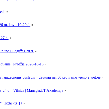
pėda
»
26 m. kovo 19-20 d.
»
 27 d.
»
Online | Gegužės 28 d.
»
dovams | Pradžia 2026-10-15
»
nizacijoms puslapis – daugiau nei 50 programų vienoje vietoje
»
-24 d. | Vilnius | Manager.LT Akademija
»
" | 2026-03-17
»