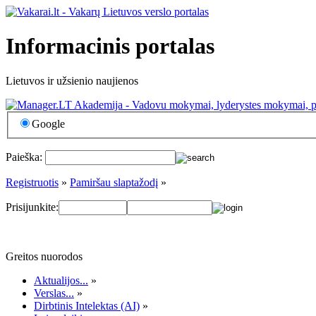
Informacinis portalas
Lietuvos ir užsienio naujienos
Google
Paieška:
Registruotis
»
Pamiršau slaptažodį
»
Prisijunkite:
Greitos nuorodos
Aktualijos...
»
Verslas...
»
Dirbtinis Intelektas (AI)
»