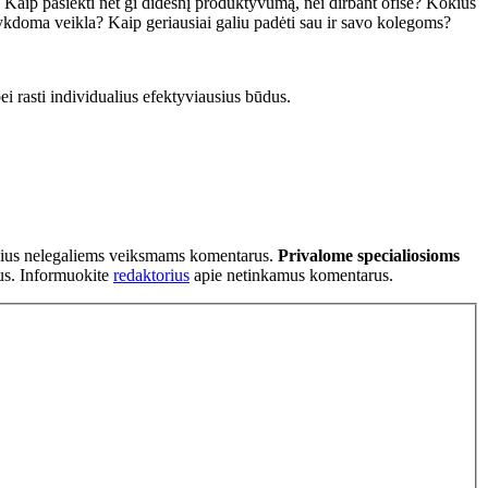
? Kaip pasiekti net gi didesnį produktyvumą, nei dirbant ofise? Kokius
ykdoma veikla? Kaip geriausiai galiu padėti sau ir savo kolegoms?
ei rasti individualius efektyviausius būdus.
tančius nelegaliems veiksmams komentarus.
Privalome specialiosioms
ius. Informuokite
redaktorius
apie netinkamus komentarus.