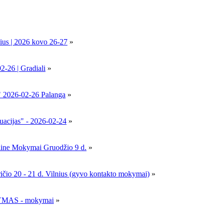
ius | 2026 kovo 26-27
»
6 | Gradiali
»
" 2026-02-26 Palanga
»
uacijas" - 2026-02-24
»
nline Mokymai Gruodžio 9 d.
»
- 21 d. Vilnius (gyvo kontakto mokymai)
»
MAS - mokymai
»