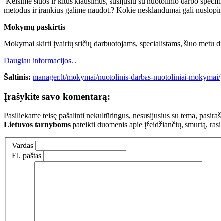
Kelsime šiuos ir kitus klausimus, susijusiu su nuotolinio darbo specif
metodus ir įrankius galime naudoti? Kokie nesklandumai gali nuslopin
Mokymų paskirtis
Mokymai skirti įvairių sričių darbuotojams, specialistams, šiuo metu dir
Daugiau informacijos...
Šaltinis:
manager.lt/mokymai/nuotolinis-darbas-nuotoliniai-mokymai/
Įrašykite savo komentarą:
Pasiliekame teisę pašalinti nekultūringus, nesusijusius su tema, pasi
Lietuvos tarnyboms
pateikti duomenis apie įžeidžiančių, smurtą, ras
Vardas
El. paštas