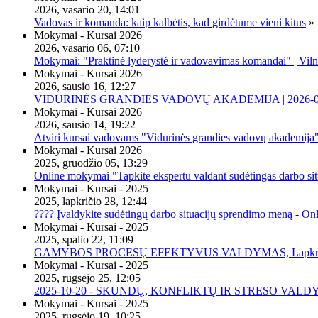
2026, vasario 20, 14:01
Vadovas ir komanda: kaip kalbėtis, kad girdėtume vieni kitus
»
Mokymai - Kursai 2026
2026, vasario 06, 07:10
Mokymai: "Praktinė lyderystė ir vadovavimas komandai" | Viln
Mokymai - Kursai 2026
2026, sausio 16, 12:27
VIDURINĖS GRANDIES VADOVŲ AKADEMIJA | 2026-02-2
Mokymai - Kursai 2026
2026, sausio 14, 19:22
Atviri kursai vadovams "Vidurinės grandies vadovų akademija
Mokymai - Kursai 2026
2025, gruodžio 05, 13:29
Online mokymai "Tapkite ekspertu valdant sudėtingas darbo sit
Mokymai - Kursai - 2025
2025, lapkričio 28, 12:44
???? Įvaldykite sudėtingų darbo situacijų sprendimo meną - O
Mokymai - Kursai - 2025
2025, spalio 22, 11:09
GAMYBOS PROCESŲ EFEKTYVUS VALDYMAS, Lapkričio 20 
Mokymai - Kursai - 2025
2025, rugsėjo 25, 12:05
2025-10-20 - SKUNDŲ, KONFLIKTŲ IR STRESO VALDY
Mokymai - Kursai - 2025
2025, rugsėjo 19, 10:25