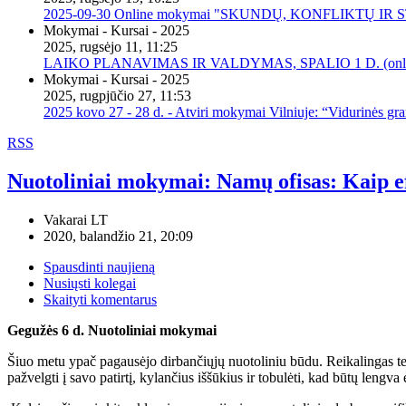
2025-09-30 Online mokymai "SKUNDŲ, KONFLIKTŲ I
Mokymai - Kursai - 2025
2025, rugsėjo 11, 11:25
LAIKO PLANAVIMAS IR VALDYMAS, SPALIO 1 D. (onli
Mokymai - Kursai - 2025
2025, rugpjūčio 27, 11:53
2025 kovo 27 - 28 d. - Atviri mokymai Vilniuje: “Vidurinės gr
RSS
Nuotoliniai mokymai: Namų ofisas: Kaip efe
Vakarai LT
2020, balandžio 21, 20:09
Spausdinti naujieną
Nusiųsti kolegai
Skaityti komentarus
Gegužės 6 d.
Nuotoliniai mokymai
Šiuo metu ypač pagausėjo dirbančiųjų nuotoliniu būdu. Reikalingas tech
pažvelgti į savo patirtį, kylančius iššūkius ir tobulėti, kad būtų lengv