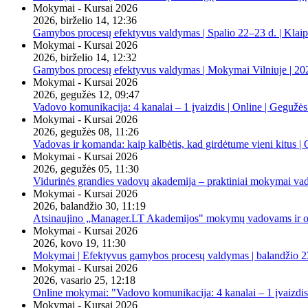
Mokymai - Kursai 2026
2026, birželio 14, 12:36
Gamybos procesų efektyvus valdymas | Spalio 22–23 d. | Klai
Mokymai - Kursai 2026
2026, birželio 14, 12:32
Gamybos procesų efektyvus valdymas | Mokymai Vilniuje | 20
Mokymai - Kursai 2026
2026, gegužės 12, 09:47
Vadovo komunikacija: 4 kanalai – 1 įvaizdis | Online | Gegužės
Mokymai - Kursai 2026
2026, gegužės 08, 11:26
Vadovas ir komanda: kaip kalbėtis, kad girdėtume vieni kitus | 
Mokymai - Kursai 2026
2026, gegužės 05, 11:30
Vidurinės grandies vadovų akademija – praktiniai mokymai va
Mokymai - Kursai 2026
2026, balandžio 30, 11:19
Atsinaujino „Manager.LT Akademijos" mokymų vadovams ir orga
Mokymai - Kursai 2026
2026, kovo 19, 11:30
Mokymai | Efektyvus gamybos procesų valdymas | balandžio 23
Mokymai - Kursai 2026
2026, vasario 25, 12:18
Online mokymai: "Vadovo komunikacija: 4 kanalai – 1 įvaizdis
Mokymai - Kursai 2026