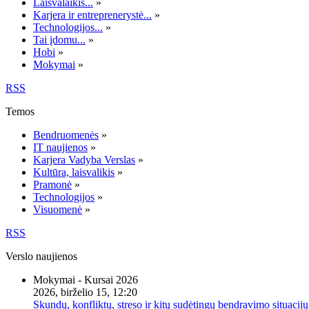
Laisvalaikis...
»
Karjera ir entreprenerystė...
»
Technologijos...
»
Tai įdomu...
»
Hobi
»
Mokymai
»
RSS
Temos
Bendruomenės
»
IT naujienos
»
Karjera Vadyba Verslas
»
Kultūra, laisvalikis
»
Pramonė
»
Technologijos
»
Visuomenė
»
RSS
Verslo naujienos
Mokymai - Kursai 2026
2026, birželio 15, 12:20
Skundų, konfliktų, streso ir kitų sudėtingų bendravimo situacijų