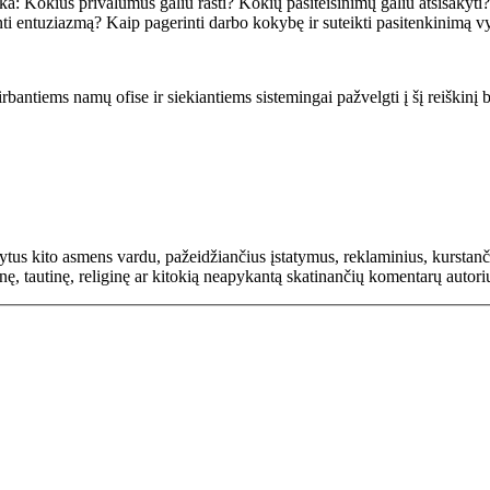
ika: Kokius privalumus galiu rasti? Kokių pasiteisinimų galiu atsisakyti
ti entuziazmą? Kaip pagerinti darbo kokybę ir suteikti pasitenkinimą v
bantiems namų ofise ir siekiantiems sistemingai pažvelgti į šį reiškinį b
rašytus kito asmens vardu, pažeidžiančius įstatymus, reklaminius, kurs
inę, tautinę, religinę ar kitokią neapykantą skatinančių komentarų autor