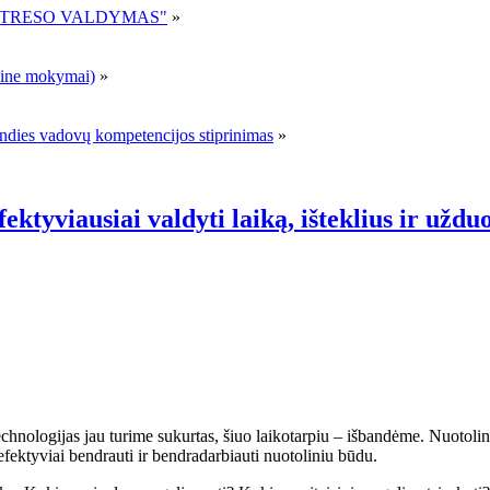
R STRESO VALDYMAS"
»
ne mokymai)
»
andies vadovų kompetencijos stiprinimas
»
ktyviausiai valdyti laiką, išteklius ir uždu
nologijas jau turime sukurtas, šiuo laikotarpiu – išbandėme. Nuotolinis
a efektyviai bendrauti ir bendradarbiauti nuotoliniu būdu.