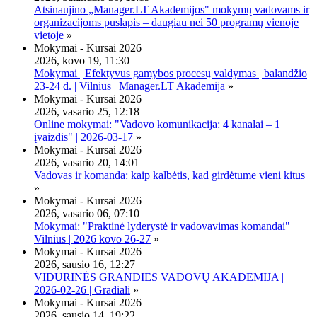
Atsinaujino „Manager.LT Akademijos" mokymų vadovams ir
organizacijoms puslapis – daugiau nei 50 programų vienoje
vietoje
»
Mokymai - Kursai 2026
2026, kovo 19, 11:30
Mokymai | Efektyvus gamybos procesų valdymas | balandžio
23-24 d. | Vilnius | Manager.LT Akademija
»
Mokymai - Kursai 2026
2026, vasario 25, 12:18
Online mokymai: "Vadovo komunikacija: 4 kanalai – 1
įvaizdis" | 2026-03-17
»
Mokymai - Kursai 2026
2026, vasario 20, 14:01
Vadovas ir komanda: kaip kalbėtis, kad girdėtume vieni kitus
»
Mokymai - Kursai 2026
2026, vasario 06, 07:10
Mokymai: "Praktinė lyderystė ir vadovavimas komandai" |
Vilnius | 2026 kovo 26-27
»
Mokymai - Kursai 2026
2026, sausio 16, 12:27
VIDURINĖS GRANDIES VADOVŲ AKADEMIJA |
2026-02-26 | Gradiali
»
Mokymai - Kursai 2026
2026, sausio 14, 19:22