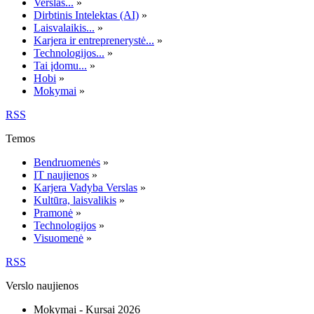
Verslas...
»
Dirbtinis Intelektas (AI)
»
Laisvalaikis...
»
Karjera ir entreprenerystė...
»
Technologijos...
»
Tai įdomu...
»
Hobi
»
Mokymai
»
RSS
Temos
Bendruomenės
»
IT naujienos
»
Karjera Vadyba Verslas
»
Kultūra, laisvalikis
»
Pramonė
»
Technologijos
»
Visuomenė
»
RSS
Verslo naujienos
Mokymai - Kursai 2026