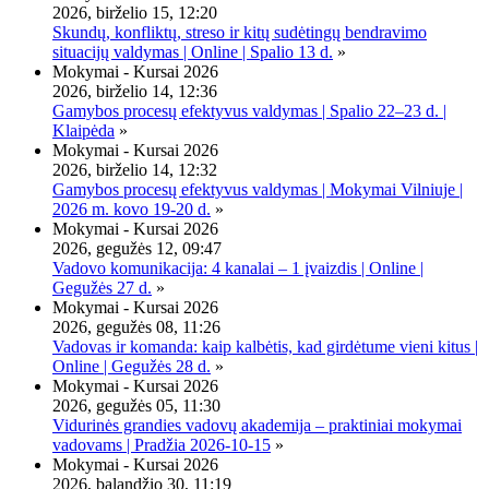
2026, birželio 15, 12:20
Skundų, konfliktų, streso ir kitų sudėtingų bendravimo
situacijų valdymas | Online | Spalio 13 d.
»
Mokymai - Kursai 2026
2026, birželio 14, 12:36
Gamybos procesų efektyvus valdymas | Spalio 22–23 d. |
Klaipėda
»
Mokymai - Kursai 2026
2026, birželio 14, 12:32
Gamybos procesų efektyvus valdymas | Mokymai Vilniuje |
2026 m. kovo 19-20 d.
»
Mokymai - Kursai 2026
2026, gegužės 12, 09:47
Vadovo komunikacija: 4 kanalai – 1 įvaizdis | Online |
Gegužės 27 d.
»
Mokymai - Kursai 2026
2026, gegužės 08, 11:26
Vadovas ir komanda: kaip kalbėtis, kad girdėtume vieni kitus |
Online | Gegužės 28 d.
»
Mokymai - Kursai 2026
2026, gegužės 05, 11:30
Vidurinės grandies vadovų akademija – praktiniai mokymai
vadovams | Pradžia 2026-10-15
»
Mokymai - Kursai 2026
2026, balandžio 30, 11:19