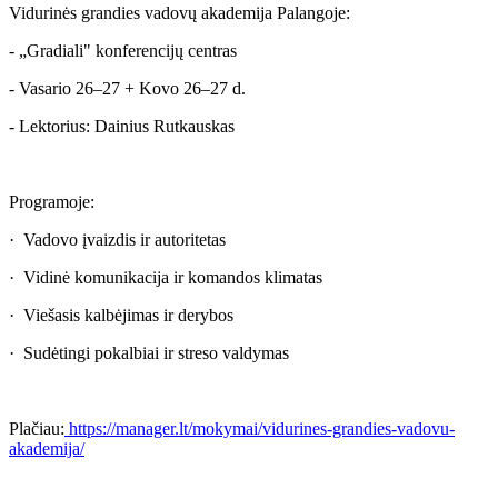
Vidurinės grandies vadovų akademija Palangoje:
- „Gradiali" konferencijų centras
- Vasario 26–27 + Kovo 26–27 d.
- Lektorius: Dainius Rutkauskas
Programoje:
· Vadovo įvaizdis ir autoritetas
· Vidinė komunikacija ir komandos klimatas
· Viešasis kalbėjimas ir derybos
· Sudėtingi pokalbiai ir streso valdymas
Plačiau:
https://manager.lt/mokymai/vidurines-grandies-vadovu-
akademija/