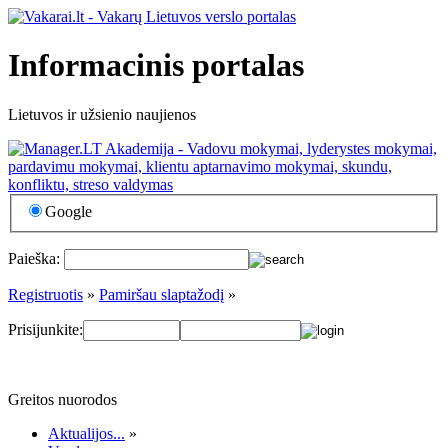
Informacinis portalas
Lietuvos ir užsienio naujienos
Google
Paieška:
Registruotis
»
Pamiršau slaptažodį
»
Prisijunkite:
Greitos nuorodos
Aktualijos...
»