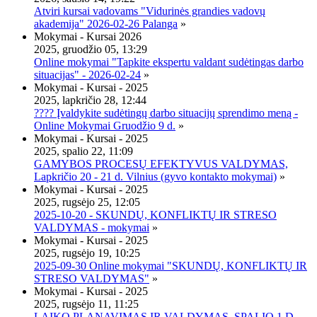
Atviri kursai vadovams "Vidurinės grandies vadovų
akademija" 2026-02-26 Palanga
»
Mokymai - Kursai 2026
2025, gruodžio 05, 13:29
Online mokymai "Tapkite ekspertu valdant sudėtingas darbo
situacijas" - 2026-02-24
»
Mokymai - Kursai - 2025
2025, lapkričio 28, 12:44
???? Įvaldykite sudėtingų darbo situacijų sprendimo meną -
Online Mokymai Gruodžio 9 d.
»
Mokymai - Kursai - 2025
2025, spalio 22, 11:09
GAMYBOS PROCESŲ EFEKTYVUS VALDYMAS,
Lapkričio 20 - 21 d. Vilnius (gyvo kontakto mokymai)
»
Mokymai - Kursai - 2025
2025, rugsėjo 25, 12:05
2025-10-20 - SKUNDŲ, KONFLIKTŲ IR STRESO
VALDYMAS - mokymai
»
Mokymai - Kursai - 2025
2025, rugsėjo 19, 10:25
2025-09-30 Online mokymai "SKUNDŲ, KONFLIKTŲ IR
STRESO VALDYMAS"
»
Mokymai - Kursai - 2025
2025, rugsėjo 11, 11:25
LAIKO PLANAVIMAS IR VALDYMAS, SPALIO 1 D.