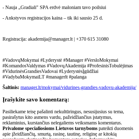
- Nauja „Gradiali" SPA erdvė maloniam tavo poilsiui
- Ankstyvos registracijos kaina – tik iki sausio 25 d.
Registracija: akademija@manager.lt | +370 615 31080
#VadovųMokymai #Lyderystė #Manager #VersloMokymai
#KomandosValdymas #VadovųAkademija #ProfesinisTobulėjimas
#VidurinėsGrandiesVadovai #LyderystėsĮgūdžiai
#VadybaMokymaiLT #managerlt #palanga
Šaltinis:
manager.lt/mokymai/vidurines-grandies-vadovu-akademija/
Įrašykite savo komentarą:
Pasiliekame teisę pašalinti nekultūringus, nesusijusius su tema,
pasirašytus kito asmens vardu, pažeidžiančius įstatymus,
reklaminius, kurstančius nelegaliems veiksmams komentarus.
Privalome specialiosioms Lietuvos tarnyboms
pateikti duomenis
apie įžeidžiančių, smurtą, rasinę, tautinę, religinę ar kitokią