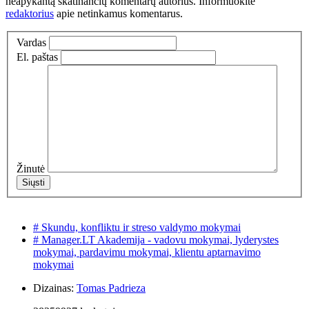
neapykantą skatinančių komentarų autorius. Informuokite
redaktorius
apie netinkamus komentarus.
Vardas
El. paštas
Žinutė
# Skundu, konfliktu ir streso valdymo mokymai
# Manager.LT Akademija - vadovu mokymai, lyderystes
mokymai, pardavimu mokymai, klientu aptarnavimo
mokymai
Dizainas:
Tomas Padrieza