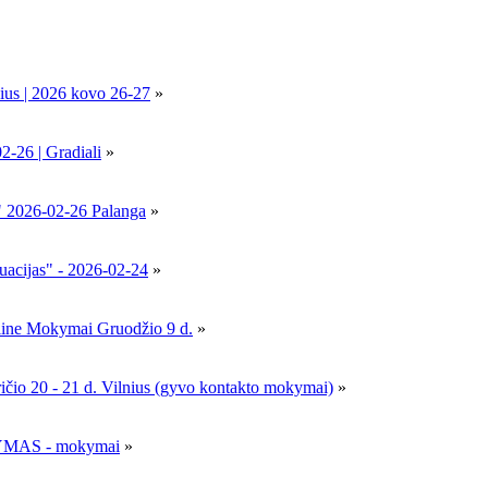
ius | 2026 kovo 26-27
»
6 | Gradiali
»
" 2026-02-26 Palanga
»
uacijas" - 2026-02-24
»
nline Mokymai Gruodžio 9 d.
»
- 21 d. Vilnius (gyvo kontakto mokymai)
»
MAS - mokymai
»