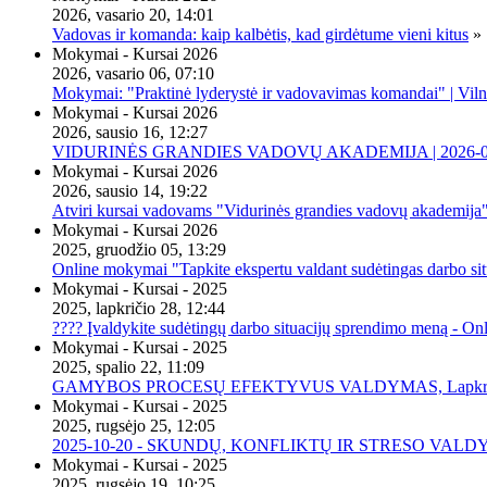
2026, vasario 20, 14:01
Vadovas ir komanda: kaip kalbėtis, kad girdėtume vieni kitus
»
Mokymai - Kursai 2026
2026, vasario 06, 07:10
Mokymai: "Praktinė lyderystė ir vadovavimas komandai" | Viln
Mokymai - Kursai 2026
2026, sausio 16, 12:27
VIDURINĖS GRANDIES VADOVŲ AKADEMIJA | 2026-02-2
Mokymai - Kursai 2026
2026, sausio 14, 19:22
Atviri kursai vadovams "Vidurinės grandies vadovų akademija
Mokymai - Kursai 2026
2025, gruodžio 05, 13:29
Online mokymai "Tapkite ekspertu valdant sudėtingas darbo sit
Mokymai - Kursai - 2025
2025, lapkričio 28, 12:44
???? Įvaldykite sudėtingų darbo situacijų sprendimo meną - O
Mokymai - Kursai - 2025
2025, spalio 22, 11:09
GAMYBOS PROCESŲ EFEKTYVUS VALDYMAS, Lapkričio 20 
Mokymai - Kursai - 2025
2025, rugsėjo 25, 12:05
2025-10-20 - SKUNDŲ, KONFLIKTŲ IR STRESO VALDY
Mokymai - Kursai - 2025
2025, rugsėjo 19, 10:25