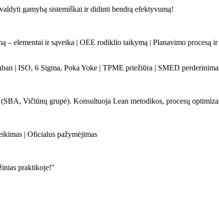
aldyti gamybą sistemiškai ir didinti bendrą efektyvumą!
 elementai ir sąveika | OEE rodiklio taikymą | Planavimo procesą ir a
Kanban | ISO, 6 Sigma, Poka Yoke | TPME priežiūra | SMED perderinimas
is (SBA, Vičiūnų grupė). Konsultuoja Lean metodikos, procesų optimiz
teikimas | Oficialus pažymėjimas
žinias praktikoje!"