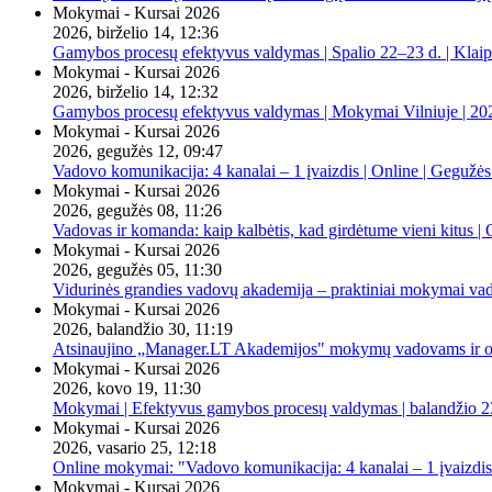
Mokymai - Kursai 2026
2026, birželio 14, 12:36
Gamybos procesų efektyvus valdymas | Spalio 22–23 d. | Klai
Mokymai - Kursai 2026
2026, birželio 14, 12:32
Gamybos procesų efektyvus valdymas | Mokymai Vilniuje | 20
Mokymai - Kursai 2026
2026, gegužės 12, 09:47
Vadovo komunikacija: 4 kanalai – 1 įvaizdis | Online | Gegužės
Mokymai - Kursai 2026
2026, gegužės 08, 11:26
Vadovas ir komanda: kaip kalbėtis, kad girdėtume vieni kitus | 
Mokymai - Kursai 2026
2026, gegužės 05, 11:30
Vidurinės grandies vadovų akademija – praktiniai mokymai va
Mokymai - Kursai 2026
2026, balandžio 30, 11:19
Atsinaujino „Manager.LT Akademijos" mokymų vadovams ir orga
Mokymai - Kursai 2026
2026, kovo 19, 11:30
Mokymai | Efektyvus gamybos procesų valdymas | balandžio 23
Mokymai - Kursai 2026
2026, vasario 25, 12:18
Online mokymai: "Vadovo komunikacija: 4 kanalai – 1 įvaizdis
Mokymai - Kursai 2026