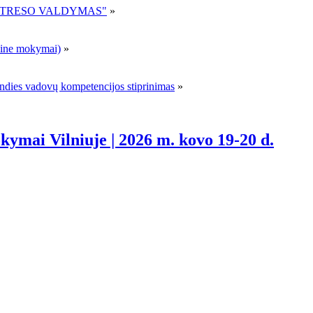
R STRESO VALDYMAS"
»
ne mokymai)
»
andies vadovų kompetencijos stiprinimas
»
ymai Vilniuje | 2026 m. kovo 19-20 d.