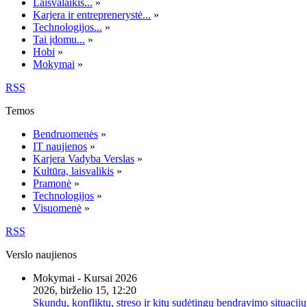
Laisvalaikis...
»
Karjera ir entreprenerystė...
»
Technologijos...
»
Tai įdomu...
»
Hobi
»
Mokymai
»
RSS
Temos
Bendruomenės
»
IT naujienos
»
Karjera Vadyba Verslas
»
Kultūra, laisvalikis
»
Pramonė
»
Technologijos
»
Visuomenė
»
RSS
Verslo naujienos
Mokymai - Kursai 2026
2026, birželio 15, 12:20
Skundų, konfliktų, streso ir kitų sudėtingų bendravimo situacijų