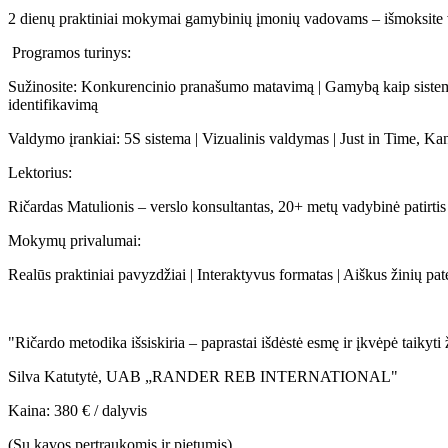
2 dienų praktiniai mokymai gamybinių įmonių vadovams – išmoksite v
Programos turinys:
Sužinosite: Konkurencinio pranašumo matavimą | Gamybą kaip sistemą –
identifikavimą
Valdymo įrankiai: 5S sistema | Vizualinis valdymas | Just in Time, 
Lektorius:
Ričardas Matulionis – verslo konsultantas, 20+ metų vadybinė patirt
Mokymų privalumai:
Realūs praktiniai pavyzdžiai | Interaktyvus formatas | Aiškus žinių pa
"Ričardo metodika išsiskiria – paprastai išdėstė esmę ir įkvėpė taikyti 
Silva Katutytė, UAB „RANDER REB INTERNATIONAL"
Kaina: 380 € / dalyvis
(Su kavos pertraukomis ir pietumis)