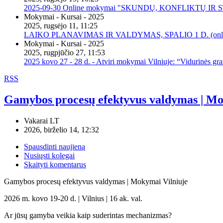
2025-09-30 Online mokymai "SKUNDŲ, KONFLIKTŲ I
Mokymai - Kursai - 2025
2025, rugsėjo 11, 11:25
LAIKO PLANAVIMAS IR VALDYMAS, SPALIO 1 D. (onli
Mokymai - Kursai - 2025
2025, rugpjūčio 27, 11:53
2025 kovo 27 - 28 d. - Atviri mokymai Vilniuje: “Vidurinės gr
RSS
Gamybos procesų efektyvus valdymas | Mok
Vakarai LT
2026, birželio 14, 12:32
Spausdinti naujieną
Nusiųsti kolegai
Skaityti komentarus
Gamybos procesų efektyvus valdymas | Mokymai Vilniuje
2026 m. kovo 19-20 d. | Vilnius | 16 ak. val.
Ar jūsų gamyba veikia kaip suderintas mechanizmas?