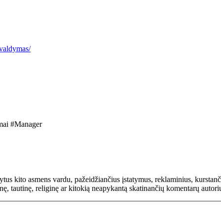
-valdymas/
mai #Manager
rašytus kito asmens vardu, pažeidžiančius įstatymus, reklaminius, kurs
inę, tautinę, religinę ar kitokią neapykantą skatinančių komentarų autor