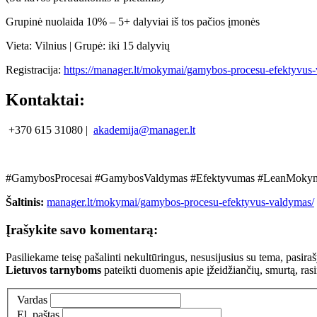
Grupinė nuolaida 10% – 5+ dalyviai iš tos pačios įmonės
Vieta: Vilnius | Grupė: iki 15 dalyvių
Registracija:
https://manager.lt/mokymai/gamybos-procesu-efektyvus
Kontaktai:
+370 615 31080 |
akademija@manager.lt
#GamybosProcesai #GamybosValdymas #Efektyvumas #LeanMoky
Šaltinis:
manager.lt/mokymai/gamybos-procesu-efektyvus-valdymas/
Įrašykite savo komentarą:
Pasiliekame teisę pašalinti nekultūringus, nesusijusius su tema, pasi
Lietuvos tarnyboms
pateikti duomenis apie įžeidžiančių, smurtą, ras
Vardas
El. paštas