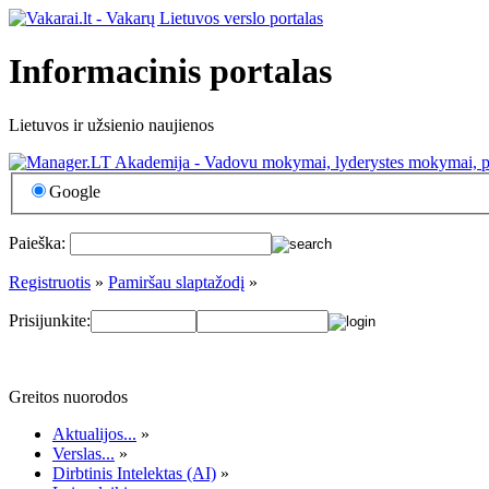
Informacinis portalas
Lietuvos ir užsienio naujienos
Google
Paieška:
Registruotis
»
Pamiršau slaptažodį
»
Prisijunkite:
Greitos nuorodos
Aktualijos...
»
Verslas...
»
Dirbtinis Intelektas (AI)
»