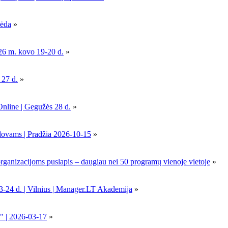
pėda
»
26 m. kovo 19-20 d.
»
 27 d.
»
Online | Gegužės 28 d.
»
dovams | Pradžia 2026-10-15
»
nizacijoms puslapis – daugiau nei 50 programų vienoje vietoje
»
-24 d. | Vilnius | Manager.LT Akademija
»
" | 2026-03-17
»