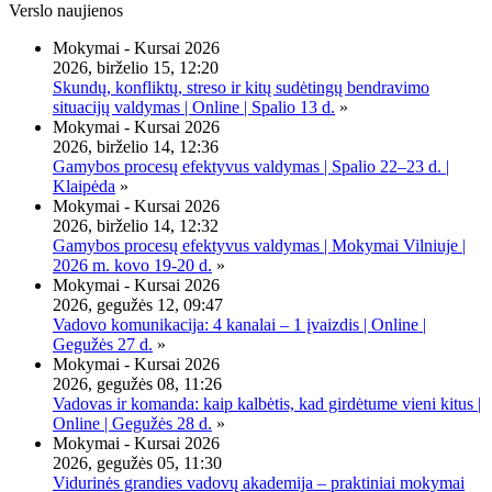
Verslo naujienos
Mokymai - Kursai 2026
2026, birželio 15, 12:20
Skundų, konfliktų, streso ir kitų sudėtingų bendravimo
situacijų valdymas | Online | Spalio 13 d.
»
Mokymai - Kursai 2026
2026, birželio 14, 12:36
Gamybos procesų efektyvus valdymas | Spalio 22–23 d. |
Klaipėda
»
Mokymai - Kursai 2026
2026, birželio 14, 12:32
Gamybos procesų efektyvus valdymas | Mokymai Vilniuje |
2026 m. kovo 19-20 d.
»
Mokymai - Kursai 2026
2026, gegužės 12, 09:47
Vadovo komunikacija: 4 kanalai – 1 įvaizdis | Online |
Gegužės 27 d.
»
Mokymai - Kursai 2026
2026, gegužės 08, 11:26
Vadovas ir komanda: kaip kalbėtis, kad girdėtume vieni kitus |
Online | Gegužės 28 d.
»
Mokymai - Kursai 2026
2026, gegužės 05, 11:30
Vidurinės grandies vadovų akademija – praktiniai mokymai