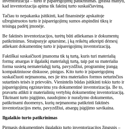
Inventorizacija – turto ir įsipareigojimų patikrinimas. Įprasta manyti,
kad inventorizacija apima tik faktinį turto suskaičiavimą.
Tačiau to nepakanka įsitikinti, kad finansinėje apskaitoje
užregistruotos turto ir įsipareigojimų sumos atspindini tikrą ir
teisingą padėtį įmonėje.
Be faktinės inventorizacijos, turėtų būti atliekamas ir dokumentų
patikrinimas. Straipsnyje aptarsime, į ką reikėtų atkreipti dėmesį
atliekant dokumentinę turto ir įsipareigojimų inventorizaciją.
Faktiškai suskaičiuoti įmanoma tik tą turtą, kuris turi materialią
formą: atsargas ir ilgalaikį materialųjį turtą, taip pat su materialia
forma susietą nematerialųjį turtą, pavyzdžiui, programinę įrangą
kompaktiniuose diskuose, pinigus. Kito turto ir įsipareigojimų
suskaičiuoti neįmanoma, nes jie tėra materialios formos neturinčios
sutartinės teisės ir prievolės. Vienintelis būdas įsitikinti tokio turto ir
įsipareigojimų egzistavimu yra dokumentinė inventorizacija. Be to,
pravartu atlikti ir materialinių vertybių dokumentinę inventorizaciją.
Tikrinant turto įsigijimo, naudojimo ir nurašymo dokumentus,
patikrinami duomenys, kurių neįmanoma patikrinti faktinės
inventorizacijos metu, pavyzdžiui, atsargų įsigijimo savikaina.
Ilgalaikio turto patikrinimas
Pirmasis dokumentinės ilgalaikio turto inventorizacijos žingsnis –