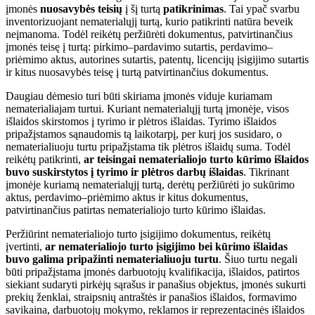
įmonės
nuosavybės teisių
į šį turtą
patikrinimas
. Tai ypač svarbu
inventorizuojant nematerialųjį turtą, kurio patikrinti natūra beveik
neįmanoma. Todėl reikėtų peržiūrėti dokumentus, patvirtinančius
įmonės teisę į turtą: pirkimo–pardavimo sutartis, perdavimo–
priėmimo aktus, autorines sutartis, patentų, licencijų įsigijimo sutartis
ir kitus nuosavybės teisę į turtą patvirtinančius dokumentus.
Daugiau dėmesio turi būti skiriama įmonės viduje kuriamam
nematerialiajam turtui. Kuriant nematerialųjį turtą įmonėje, visos
išlaidos skirstomos į tyrimo ir plėtros išlaidas. Tyrimo išlaidos
pripažįstamos sąnaudomis tą laikotarpį, per kurį jos susidaro, o
nematerialiuoju turtu pripažįstama tik plėtros išlaidų suma. Todėl
reikėtų patikrinti,
ar teisingai nematerialiojo turto kūrimo išlaidos
buvo suskirstytos į tyrimo ir plėtros darbų išlaidas
. Tikrinant
įmonėje kuriamą nematerialųjį turtą, derėtų peržiūrėti jo sukūrimo
aktus, perdavimo–priėmimo aktus ir kitus dokumentus,
patvirtinančius patirtas nematerialiojo turto kūrimo išlaidas.
Peržiūrint nematerialiojo turto įsigijimo dokumentus, reikėtų
įvertinti,
ar nematerialiojo turto įsigijimo bei kūrimo išlaidas
buvo galima pripažinti nematerialiuoju turtu
. Šiuo turtu negali
būti pripažįstama įmonės darbuotojų kvalifikacija, išlaidos, patirtos
siekiant sudaryti pirkėjų sąrašus ir panašius objektus, įmonės sukurti
prekių ženklai, straipsnių antraštės ir panašios išlaidos, formavimo
savikaina, darbuotojų mokymo, reklamos ir reprezentacinės išlaidos