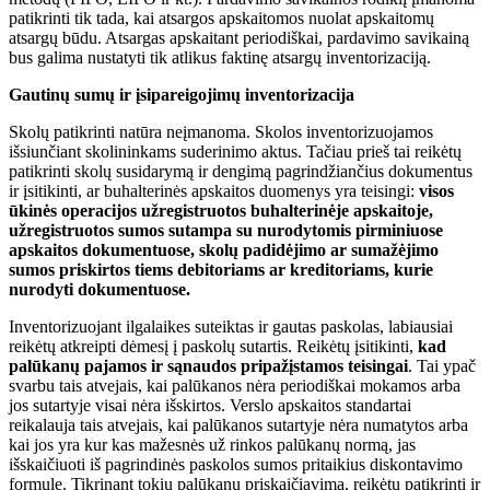
patikrinti tik tada, kai atsargos apskaitomos nuolat apskaitomų
atsargų būdu. Atsargas apskaitant periodiškai, pardavimo savikainą
bus galima nustatyti tik atlikus faktinę atsargų inventorizaciją.
Gautinų sumų ir įsipareigojimų inventorizacija
Skolų patikrinti natūra neįmanoma. Skolos inventorizuojamos
išsiunčiant skolininkams suderinimo aktus. Tačiau prieš tai reikėtų
patikrinti skolų susidarymą ir dengimą pagrindžiančius dokumentus
ir įsitikinti, ar buhalterinės apskaitos duomenys yra teisingi:
visos
ūkinės operacijos užregistruotos buhalterinėje apskaitoje,
užregistruotos sumos sutampa su nurodytomis pirminiuose
apskaitos dokumentuose, skolų padidėjimo ar sumažėjimo
sumos priskirtos tiems debitoriams ar kreditoriams, kurie
nurodyti dokumentuose.
Inventorizuojant ilgalaikes suteiktas ir gautas paskolas, labiausiai
reikėtų atkreipti dėmesį į paskolų sutartis. Reikėtų įsitikinti,
kad
palūkanų pajamos ir sąnaudos pripažįstamos teisingai
. Tai ypač
svarbu tais atvejais, kai palūkanos nėra periodiškai mokamos arba
jos sutartyje visai nėra išskirtos. Verslo apskaitos standartai
reikalauja tais atvejais, kai palūkanos sutartyje nėra numatytos arba
kai jos yra kur kas mažesnės už rinkos palūkanų normą, jas
išskaičiuoti iš pagrindinės paskolos sumos pritaikius diskontavimo
formulę. Tikrinant tokių palūkanų priskaičiavimą, reikėtų patikrinti ir