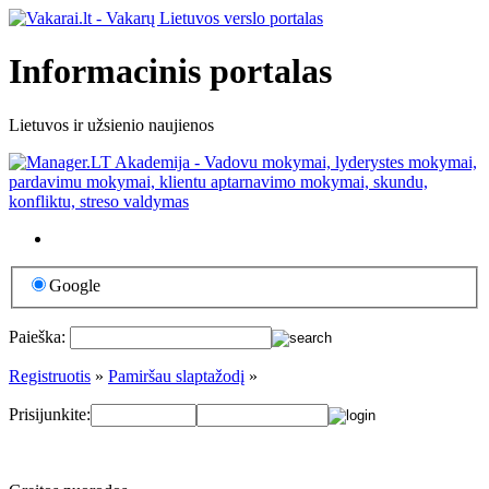
Informacinis portalas
Lietuvos ir užsienio naujienos
Google
Paieška:
Registruotis
»
Pamiršau slaptažodį
»
Prisijunkite: