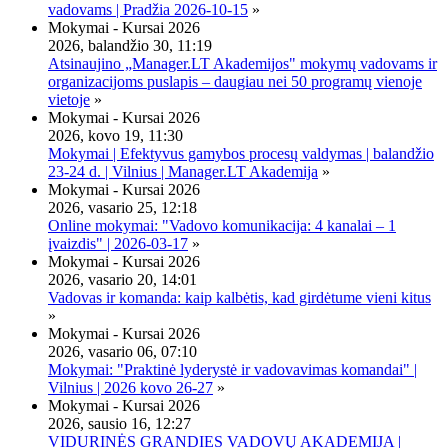
vadovams | Pradžia 2026-10-15
»
Mokymai - Kursai 2026
2026, balandžio 30, 11:19
Atsinaujino „Manager.LT Akademijos" mokymų vadovams ir
organizacijoms puslapis – daugiau nei 50 programų vienoje
vietoje
»
Mokymai - Kursai 2026
2026, kovo 19, 11:30
Mokymai | Efektyvus gamybos procesų valdymas | balandžio
23-24 d. | Vilnius | Manager.LT Akademija
»
Mokymai - Kursai 2026
2026, vasario 25, 12:18
Online mokymai: "Vadovo komunikacija: 4 kanalai – 1
įvaizdis" | 2026-03-17
»
Mokymai - Kursai 2026
2026, vasario 20, 14:01
Vadovas ir komanda: kaip kalbėtis, kad girdėtume vieni kitus
»
Mokymai - Kursai 2026
2026, vasario 06, 07:10
Mokymai: "Praktinė lyderystė ir vadovavimas komandai" |
Vilnius | 2026 kovo 26-27
»
Mokymai - Kursai 2026
2026, sausio 16, 12:27
VIDURINĖS GRANDIES VADOVŲ AKADEMIJA |