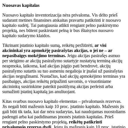
Nuosavas kapitalas
Nuosavo kapitalo inventorizacija nėra privaloma. Vis dėlto prieš
sudarant metines finansines atskaitas pravartu patikrinti ir nuosavo
kapitalo sudėtį. Tai patogiausia atlikti rengiant pelno paskirstymo
projektą, nes būtent paskirstant pelną ir bus ištaisytos nuosavo
kapitalo sudarymo klaidos.
Tikrinant įstatinio kapitalo sumą, reikėtų peržiūrėti,
ar visi
akcininkai yra apmokėję pasirašytas akcijas, o jei ne – ar
nepasibaigęs mokėjimo terminas.
Jeigu akcijas pasirašęs asmuo
per steigimo ar akcijų pasirašymo sutartyje nustatytą terminą akcijų
neapmoka, laikoma, kad akcijas įsigijo pati bendrovė, akcijų
pasirašymo sutartis su tuo asmeniu negalioja ir įnašai už pasirašytas
akcijas negrąžinami. Nustačius, kad akcijų apmokėjimo terminas yra
pasibaigęs, akcijas reikėtų pripažinti savomis, o visuotiniame
akcininkų susirinkime pateikti pasiūlymą akcijas perleisti arba
sumažinti įstatinį kapitalą jas anuliuojant.
Kitas svarbus nuosavo kapitalo elementas – privalomasis rezervas.
Jis negali būti mažesnis kaip 10 proc. įstatinio kapitalo. Mažesnis jis
gali būti tik tada, kai dar nėra sudarytas, kai naudojamas nuostoliams
padengti arba kai padidinamas įmonės įstatinis kapitalas. Prieš
rengiant pelno paskirstymo projektą,
reikėtų patikrinti
privalomojo rezervo dydį
. Jeigu jis mažesnis kaip 10 proc. įstatinio