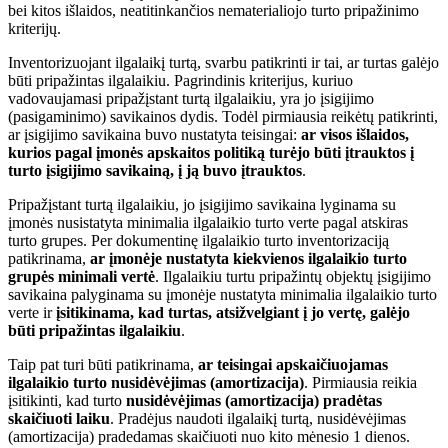
bei kitos išlaidos, neatitinkančios nematerialiojo turto pripažinimo
kriterijų.
Inventorizuojant ilgalaikį turtą, svarbu patikrinti ir tai, ar turtas galėjo
būti pripažintas ilgalaikiu. Pagrindinis kriterijus, kuriuo
vadovaujamasi pripažįstant turtą ilgalaikiu, yra jo įsigijimo
(pasigaminimo) savikainos dydis. Todėl pirmiausia reikėtų patikrinti,
ar įsigijimo savikaina buvo nustatyta teisingai:
ar visos išlaidos,
kurios pagal įmonės apskaitos politiką turėjo būti įtrauktos į
turto įsigijimo savikainą, į ją buvo įtrauktos
.
Pripažįstant turtą ilgalaikiu, jo įsigijimo savikaina lyginama su
įmonės nusistatyta minimalia ilgalaikio turto verte pagal atskiras
turto grupes. Per dokumentinę ilgalaikio turto inventorizaciją
patikrinama,
ar įmonėje nustatyta kiekvienos ilgalaikio turto
grupės minimali vertė
. Ilgalaikiu turtu pripažintų objektų įsigijimo
savikaina palyginama su įmonėje nustatyta minimalia ilgalaikio turto
verte ir
įsitikinama, kad turtas, atsižvelgiant į jo vertę, galėjo
būti pripažintas ilgalaikiu
.
Taip pat turi būti patikrinama,
ar teisingai apskaičiuojamas
ilgalaikio turto nusidėvėjimas (amortizacija)
. Pirmiausia reikia
įsitikinti, kad turto
nusidėvėjimas (amortizacija) pradėtas
skaičiuoti laiku
. Pradėjus naudoti ilgalaikį turtą, nusidėvėjimas
(amortizacija) pradedamas skaičiuoti nuo kito mėnesio 1 dienos.