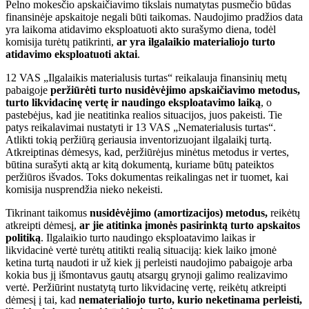
Pelno mokesčio apskaičiavimo tikslais numatytas pusmečio būdas
finansinėje apskaitoje negali būti taikomas. Naudojimo pradžios data
yra laikoma atidavimo eksploatuoti akto surašymo diena, todėl
komisija turėtų patikrinti,
ar yra ilgalaikio materialiojo turto
atidavimo eksploatuoti aktai
.
12 VAS „Ilgalaikis materialusis turtas“ reikalauja finansinių metų
pabaigoje
peržiūrėti turto nusidėvėjimo apskaičiavimo metodus,
turto likvidacinę vertę ir naudingo eksploatavimo laiką
, o
pastebėjus, kad jie neatitinka realios situacijos, juos pakeisti. Tie
patys reikalavimai nustatyti ir 13 VAS „Nematerialusis turtas“.
Atlikti tokią peržiūrą geriausia inventorizuojant ilgalaikį turtą.
Atkreiptinas dėmesys, kad, peržiūrėjus minėtus metodus ir vertes,
būtina surašyti aktą ar kitą dokumentą, kuriame būtų pateiktos
peržiūros išvados. Toks dokumentas reikalingas net ir tuomet, kai
komisija nusprendžia nieko nekeisti.
Tikrinant taikomus
nusidėvėjimo (amortizacijos) metodus,
reikėtų
atkreipti dėmesį,
ar jie atitinka įmonės pasirinktą turto apskaitos
politiką
. Ilgalaikio turto naudingo eksploatavimo laikas ir
likvidacinė vertė turėtų atitikti realią situaciją: kiek laiko įmonė
ketina turtą naudoti ir už kiek jį perleisti naudojimo pabaigoje arba
kokia bus jį išmontavus gautų atsargų grynoji galimo realizavimo
vertė. Peržiūrint nustatytą turto likvidacinę vertę, reikėtų atkreipti
dėmesį į tai, kad
nematerialiojo turto, kurio neketinama perleisti,