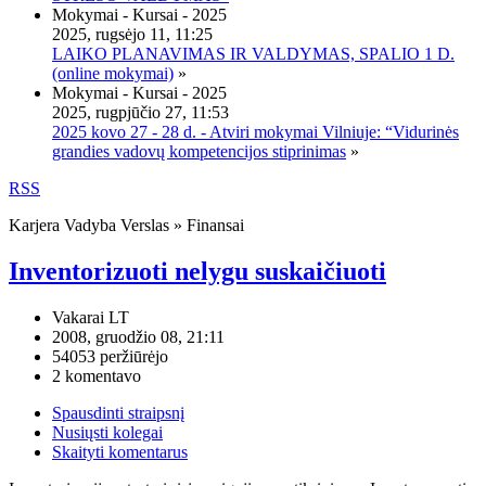
Mokymai - Kursai - 2025
2025, rugsėjo 11, 11:25
LAIKO PLANAVIMAS IR VALDYMAS, SPALIO 1 D.
(online mokymai)
»
Mokymai - Kursai - 2025
2025, rugpjūčio 27, 11:53
2025 kovo 27 - 28 d. - Atviri mokymai Vilniuje: “Vidurinės
grandies vadovų kompetencijos stiprinimas
»
RSS
Karjera Vadyba Verslas » Finansai
Inventorizuoti nelygu suskaičiuoti
Vakarai LT
2008, gruodžio 08, 21:11
54053 peržiūrėjo
2 komentavo
Spausdinti straipsnį
Nusiųsti kolegai
Skaityti komentarus