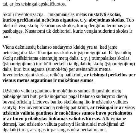
tai, ar jos teisingai apskaičiuotos.
Skolų inventorizacija – tinkamiausias metas
nustatyti skolas,
kurios greičiausiai nebebus atgautos, t. y. abejotinas skolas
. Tuo
tikslu iš visų skolų išskiriamos skolos, kurių dengimo terminas jau
pasibaigęs. Nustatomi tik debitoriai, kurie vengia suderinti skolas ir
pan.
Viena dažniausių balanso sudarymo klaidų yra ta, kad jame
neteisingai suklasifikuojamos skolos ir įsipareigojimai. Iš ilgalaikių
skolų neišskiriama einamųjų metų dalis, t. y. į trumpalaikes skolas
(įsipareigojimus) turi būti perkelta ta ilgalaikių skolų (įsipareigojimų)
dalis, kuri bus atgauta (sumokėta) per ateinančius metus.
Inventorizuojant skolas, reikėtų patikrinti,
ar teisingai perkeltos per
vienus metus atgautinos ir mokėtinos sumos
.
Užsienio valiuta gautinos ir mokėtinos sumos finansinių metų
pabaigoje turi būti perkainojamos pagal balanso sudarymo dieną
buvusį oficialų Lietuvos banko skelbiamą lito ir užsienio valiutos
santykį. Per inventorizaciją reikėtų patikrinti,
ar teisingai ir ar visos
užsienio valiuta gautinos ir mokėtinos sumos buvo perkainotos
ir ar buvo pritaikytas tinkamas valiutos kursas
. Atkreipiame
dėmesį, kad užsienio valiuta padaryti išankstiniai mokėjimai už
ilgalaikį turtą, atsargas ir paslaugas nėra perkainojami.