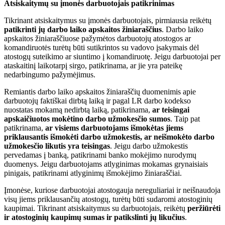
Atsiskaitymų su įmonės darbuotojais patikrinimas
Tikrinant atsiskaitymus su įmonės darbuotojais, pirmiausia reikėtų
patikrinti jų darbo laiko apskaitos žiniaraščius
. Darbo laiko
apskaitos žiniaraščiuose pažymėtos darbuotojų atostogos ar
komandiruotės turėtų būti sutikrintos su vadovo įsakymais dėl
atostogų suteikimo ar siuntimo į komandiruotę. Jeigu darbuotojai per
ataskaitinį laikotarpį sirgo, patikrinama, ar jie yra pateikę
nedarbingumo pažymėjimus.
Remiantis darbo laiko apskaitos žiniaraščių duomenimis apie
darbuotojų faktiškai dirbtą laiką ir pagal LR darbo kodekso
nuostatas mokamą nedirbtą laiką, patikrinama,
ar teisingai
apskaičiuotos mokėtino darbo užmokesčio sumos
. Taip pat
patikrinama,
ar visiems darbuotojams išmokėtas jiems
priklausantis išmokėti darbo užmokestis,
ar neišmokėto darbo
užmokesčio likutis yra teisingas
. Jeigu darbo užmokestis
pervedamas į banką, patikrinami banko mokėjimo nurodymų
duomenys. Jeigu darbuotojams atlyginimas mokamas grynaisiais
pinigais, patikrinami atlyginimų išmokėjimo žiniaraščiai.
Įmonėse, kuriose darbuotojai atostogauja nereguliariai ir neišnaudoja
visų jiems priklausančių atostogų, turėtų būti sudaromi atostoginių
kaupimai. Tikrinant atsiskaitymus su darbuotojais, reikėtų
peržiūrėti
ir atostoginių kaupimų sumas ir patikslinti jų likučius
.