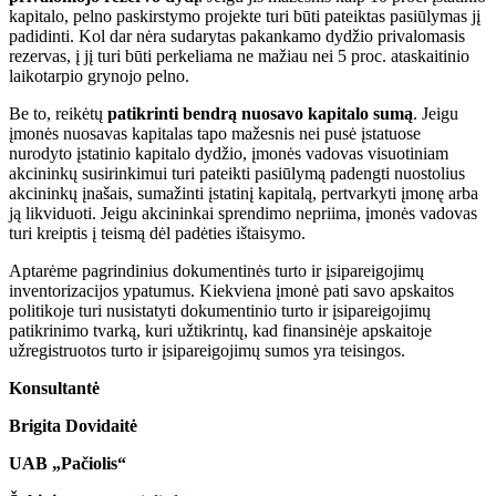
kapitalo, pelno paskirstymo projekte turi būti pateiktas pasiūlymas jį
padidinti. Kol dar nėra sudarytas pakankamo dydžio privalomasis
rezervas, į jį turi būti perkeliama ne mažiau nei 5 proc. ataskaitinio
laikotarpio grynojo pelno.
Be to, reikėtų
patikrinti bendrą nuosavo kapitalo sumą
. Jeigu
įmonės nuosavas kapitalas tapo mažesnis nei pusė įstatuose
nurodyto įstatinio kapitalo dydžio, įmonės vadovas visuotiniam
akcininkų susirinkimui turi pateikti pasiūlymą padengti nuostolius
akcininkų įnašais, sumažinti įstatinį kapitalą, pertvarkyti įmonę arba
ją likviduoti. Jeigu akcininkai sprendimo nepriima, įmonės vadovas
turi kreiptis į teismą dėl padėties ištaisymo.
Aptarėme pagrindinius dokumentinės turto ir įsipareigojimų
inventorizacijos ypatumus. Kiekviena įmonė pati savo apskaitos
politikoje turi nusistatyti dokumentinio turto ir įsipareigojimų
patikrinimo tvarką, kuri užtikrintų, kad finansinėje apskaitoje
užregistruotos turto ir įsipareigojimų sumos yra teisingos.
Konsultantė
Brigita Dovidaitė
UAB „Pačiolis“