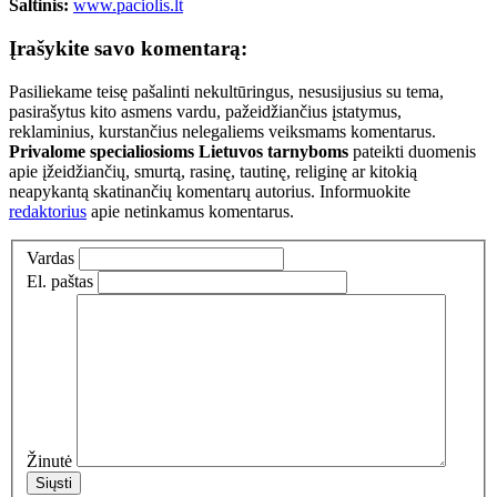
Šaltinis:
www.paciolis.lt
Įrašykite savo komentarą:
Pasiliekame teisę pašalinti nekultūringus, nesusijusius su tema,
pasirašytus kito asmens vardu, pažeidžiančius įstatymus,
reklaminius, kurstančius nelegaliems veiksmams komentarus.
Privalome specialiosioms Lietuvos tarnyboms
pateikti duomenis
apie įžeidžiančių, smurtą, rasinę, tautinę, religinę ar kitokią
neapykantą skatinančių komentarų autorius. Informuokite
redaktorius
apie netinkamus komentarus.
Vardas
El. paštas
Žinutė