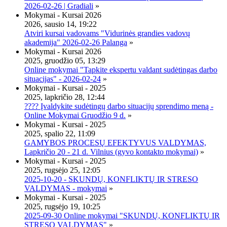
2026-02-26 | Gradiali
»
Mokymai - Kursai 2026
2026, sausio 14, 19:22
Atviri kursai vadovams "Vidurinės grandies vadovų
akademija" 2026-02-26 Palanga
»
Mokymai - Kursai 2026
2025, gruodžio 05, 13:29
Online mokymai "Tapkite ekspertu valdant sudėtingas darbo
situacijas" - 2026-02-24
»
Mokymai - Kursai - 2025
2025, lapkričio 28, 12:44
???? Įvaldykite sudėtingų darbo situacijų sprendimo meną -
Online Mokymai Gruodžio 9 d.
»
Mokymai - Kursai - 2025
2025, spalio 22, 11:09
GAMYBOS PROCESŲ EFEKTYVUS VALDYMAS,
Lapkričio 20 - 21 d. Vilnius (gyvo kontakto mokymai)
»
Mokymai - Kursai - 2025
2025, rugsėjo 25, 12:05
2025-10-20 - SKUNDŲ, KONFLIKTŲ IR STRESO
VALDYMAS - mokymai
»
Mokymai - Kursai - 2025
2025, rugsėjo 19, 10:25
2025-09-30 Online mokymai "SKUNDŲ, KONFLIKTŲ IR
STRESO VALDYMAS"
»