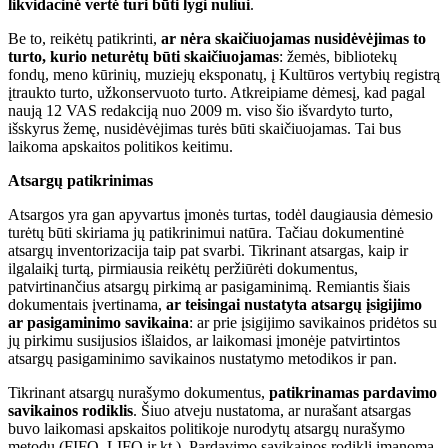
likvidacinė vertė turi būti lygi nuliui
.
Be to, reikėtų patikrinti,
ar nėra skaičiuojamas nusidėvėjimas to
turto, kurio neturėtų būti skaičiuojamas
: žemės, bibliotekų
fondų, meno kūrinių, muziejų eksponatų, į Kultūros vertybių registrą
įtraukto turto, užkonservuoto turto. Atkreipiame dėmesį, kad pagal
naują 12 VAS redakciją nuo 2009 m. viso šio išvardyto turto,
išskyrus žemę, nusidėvėjimas turės būti skaičiuojamas. Tai bus
laikoma apskaitos politikos keitimu.
Atsargų patikrinimas
Atsargos yra gan apyvartus įmonės turtas, todėl daugiausia dėmesio
turėtų būti skiriama jų patikrinimui natūra. Tačiau dokumentinė
atsargų inventorizacija taip pat svarbi. Tikrinant atsargas, kaip ir
ilgalaikį turtą, pirmiausia reikėtų peržiūrėti dokumentus,
patvirtinančius atsargų pirkimą ar pasigaminimą. Remiantis šiais
dokumentais įvertinama,
ar teisingai nustatyta atsargų įsigijimo
ar pasigaminimo savikaina
: ar prie įsigijimo savikainos pridėtos su
jų pirkimu susijusios išlaidos, ar laikomasi įmonėje patvirtintos
atsargų pasigaminimo savikainos nustatymo metodikos ir pan.
Tikrinant atsargų nurašymo dokumentus,
patikrinamas pardavimo
savikainos rodiklis
. Šiuo atveju nustatoma, ar nurašant atsargas
buvo laikomasi apskaitos politikoje nurodytų atsargų nurašymo
metodų (FIFO, LIFO ir kt.). Pardavimo savikainos rodiklį įmanoma