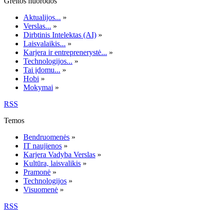
Greitos nuorodos
Aktualijos...
»
Verslas...
»
Dirbtinis Intelektas (AI)
»
Laisvalaikis...
»
Karjera ir entreprenerystė...
»
Technologijos...
»
Tai įdomu...
»
Hobi
»
Mokymai
»
RSS
Temos
Bendruomenės
»
IT naujienos
»
Karjera Vadyba Verslas
»
Kultūra, laisvalikis
»
Pramonė
»
Technologijos
»
Visuomenė
»
RSS