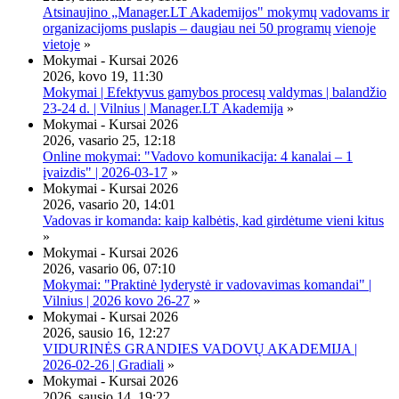
Atsinaujino „Manager.LT Akademijos" mokymų vadovams ir
organizacijoms puslapis – daugiau nei 50 programų vienoje
vietoje
»
Mokymai - Kursai 2026
2026, kovo 19, 11:30
Mokymai | Efektyvus gamybos procesų valdymas | balandžio
23-24 d. | Vilnius | Manager.LT Akademija
»
Mokymai - Kursai 2026
2026, vasario 25, 12:18
Online mokymai: "Vadovo komunikacija: 4 kanalai – 1
įvaizdis" | 2026-03-17
»
Mokymai - Kursai 2026
2026, vasario 20, 14:01
Vadovas ir komanda: kaip kalbėtis, kad girdėtume vieni kitus
»
Mokymai - Kursai 2026
2026, vasario 06, 07:10
Mokymai: "Praktinė lyderystė ir vadovavimas komandai" |
Vilnius | 2026 kovo 26-27
»
Mokymai - Kursai 2026
2026, sausio 16, 12:27
VIDURINĖS GRANDIES VADOVŲ AKADEMIJA |
2026-02-26 | Gradiali
»
Mokymai - Kursai 2026
2026, sausio 14, 19:22