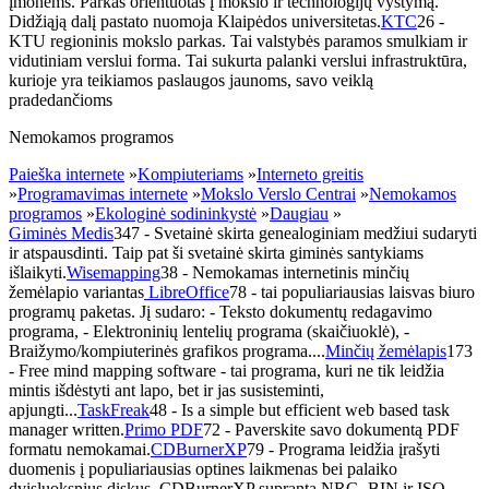
įmonėms. Parkas orientuotas į mokslo ir technologijų vystymą.
Didžiąją dalį pastato nuomoja Klaipėdos universitetas.
KTC
26
-
KTU regioninis mokslo parkas. Tai valstybės paramos smulkiam ir
vidutiniam verslui forma. Tai sukurta palanki verslui infrastruktūra,
kurioje yra teikiamos paslaugos jaunoms, savo veiklą
pradedančioms
Nemokamos programos
Paieška internete
»
Kompiuteriams
»
Interneto greitis
»
Programavimas internete
»
Mokslo Verslo Centrai
»
Nemokamos
programos
»
Ekologinė sodininkystė
»
Daugiau
»
Giminės Medis
347
- Svetainė skirta genealoginiam medžiui sudaryti
ir atspausdinti. Taip pat ši svetainė skirta giminės santykiams
išlaikyti.
Wisemapping
38
- Nemokamas internetinis minčių
žemėlapio variantas
LibreOffice
78
- tai populiariausias laisvas biuro
programų paketas. Jį sudaro: - Teksto dokumentų redagavimo
programa, - Elektroninių lentelių programa (skaičiuoklė), -
Braižymo/kompiuterinės grafikos programa....
Minčių žemėlapis
173
- Free mind mapping software - tai programa, kuri ne tik leidžia
mintis išdėstyti ant lapo, bet ir jas susisteminti,
apjungti...
TaskFreak
48
- Is a simple but efficient web based task
manager written.
Primo PDF
72
- Paverskite savo dokumentą PDF
formatu nemokamai.
CDBurnerXP
79
- Programa leidžia įrašyti
duomenis į populiariausias optines laikmenas bei palaiko
dvisluoksnius diskus. CDBurnerXP supranta NRG, BIN ir ISO