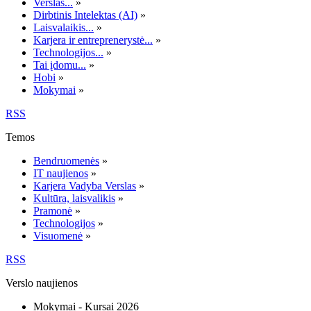
Verslas...
»
Dirbtinis Intelektas (AI)
»
Laisvalaikis...
»
Karjera ir entreprenerystė...
»
Technologijos...
»
Tai įdomu...
»
Hobi
»
Mokymai
»
RSS
Temos
Bendruomenės
»
IT naujienos
»
Karjera Vadyba Verslas
»
Kultūra, laisvalikis
»
Pramonė
»
Technologijos
»
Visuomenė
»
RSS
Verslo naujienos
Mokymai - Kursai 2026