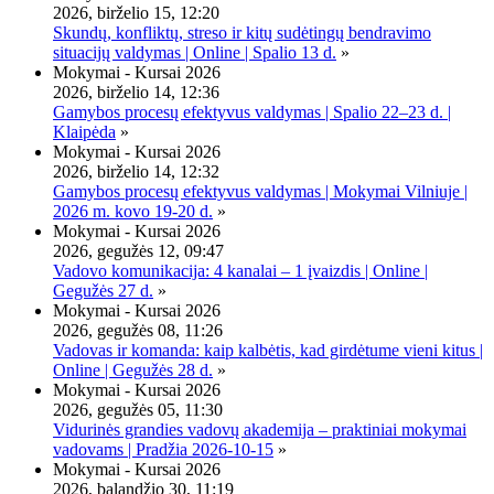
2026, birželio 15, 12:20
Skundų, konfliktų, streso ir kitų sudėtingų bendravimo
situacijų valdymas | Online | Spalio 13 d.
»
Mokymai - Kursai 2026
2026, birželio 14, 12:36
Gamybos procesų efektyvus valdymas | Spalio 22–23 d. |
Klaipėda
»
Mokymai - Kursai 2026
2026, birželio 14, 12:32
Gamybos procesų efektyvus valdymas | Mokymai Vilniuje |
2026 m. kovo 19-20 d.
»
Mokymai - Kursai 2026
2026, gegužės 12, 09:47
Vadovo komunikacija: 4 kanalai – 1 įvaizdis | Online |
Gegužės 27 d.
»
Mokymai - Kursai 2026
2026, gegužės 08, 11:26
Vadovas ir komanda: kaip kalbėtis, kad girdėtume vieni kitus |
Online | Gegužės 28 d.
»
Mokymai - Kursai 2026
2026, gegužės 05, 11:30
Vidurinės grandies vadovų akademija – praktiniai mokymai
vadovams | Pradžia 2026-10-15
»
Mokymai - Kursai 2026
2026, balandžio 30, 11:19