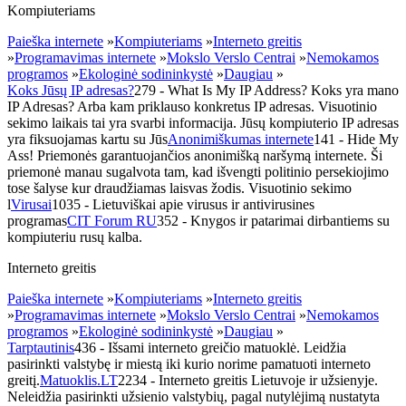
Kompiuteriams
Paieška internete
»
Kompiuteriams
»
Interneto greitis
»
Programavimas internete
»
Mokslo Verslo Centrai
»
Nemokamos
programos
»
Ekologinė sodininkystė
»
Daugiau
»
Koks Jūsų IP adresas?
279
- What Is My IP Address? Koks yra mano
IP Adresas? Arba kam priklauso konkretus IP adresas. Visuotinio
sekimo laikais tai yra svarbi informacija. Jūsų kompiuterio IP adresas
yra fiksuojamas kartu su Jūs
Anonimiškumas internete
141
- Hide My
Ass! Priemonės garantuojančios anonimišką naršymą internete. Ši
priemonė manau sugalvota tam, kad išvengti politinio persekiojimo
tose šalyse kur draudžiamas laisvas žodis. Visuotinio sekimo
l
Virusai
1035
- Lietuviškai apie virusus ir antivirusines
programas
CIT Forum RU
352
- Knygos ir patarimai dirbantiems su
kompiuteriu rusų kalba.
Interneto greitis
Paieška internete
»
Kompiuteriams
»
Interneto greitis
»
Programavimas internete
»
Mokslo Verslo Centrai
»
Nemokamos
programos
»
Ekologinė sodininkystė
»
Daugiau
»
Tarptautinis
436
- Išsami interneto greičio matuoklė. Leidžia
pasirinkti valstybę ir miestą iki kurio norime pamatuoti interneto
greitį.
Matuoklis.LT
2234
- Interneto greitis Lietuvoje ir užsienyje.
Neleidžia pasirinkti užsienio valstybių, pagal nutylėjimą nustatyta