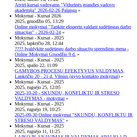
Atviri kursai vadovams "Vidurinės grandies vadovų
akademija" 2026-02-26 Palanga
»
Mokymai - Kursai 2026
2025, gruodžio 05, 13:29
Online mokymai "Tapkite ekspertu valdant sudėtingas darbo
situacijas" - 2026-02-24
»
Mokymai - Kursai - 2025
2025, lapkričio 28, 12:44
???? Įvaldykite sudėtingų darbo situacijų sprendimo meną -
Online Mokymai Gruodžio 9 d.
»
Mokymai - Kursai - 2025
2025, spalio 22, 11:09
GAMYBOS PROCESŲ EFEKTYVUS VALDYMAS,
Lapkričio 20 - 21 d. Vilnius (gyvo kontakto mokymai)
»
Mokymai - Kursai - 2025
2025, rugsėjo 25, 12:05
2025-10-20 - SKUNDŲ, KONFLIKTŲ IR STRESO
VALDYMAS - mokymai
»
Mokymai - Kursai - 2025
2025, rugsėjo 19, 10:25
2025-09-30 Online mokymai "SKUNDŲ, KONFLIKTŲ IR
STRESO VALDYMAS"
»
Mokymai - Kursai - 2025
2025, rugsėjo 11, 11:25
LAIKO PLANAVIMAS IR VALDYMAS, SPALIO 1 D.