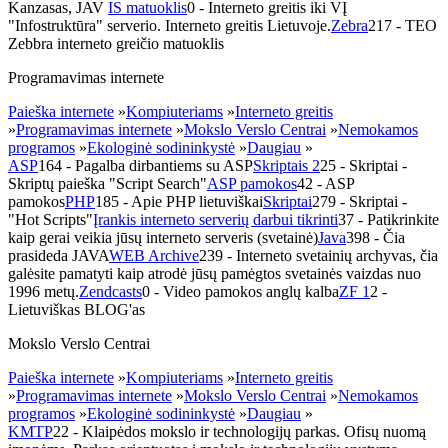
Kanzasas, JAV
IS matuoklis
0
- Interneto greitis iki VĮ
"Infostruktūra" serverio. Interneto greitis Lietuvoje.
Zebra
217
- TEO
Zebbra interneto greičio matuoklis
Programavimas internete
Paieška internete
»
Kompiuteriams
»
Interneto greitis
»
Programavimas internete
»
Mokslo Verslo Centrai
»
Nemokamos
programos
»
Ekologinė sodininkystė
»
Daugiau
»
ASP
164
- Pagalba dirbantiems su ASP
Skriptais 2
25
- Skriptai -
Skriptų paieška "Script Search"
ASP pamokos
42
- ASP
pamokos
PHP
185
- Apie PHP lietuviškai
Skriptai
279
- Skriptai -
"Hot Scripts"
Įrankis interneto serverių darbui tikrinti
37
- Patikrinkite
kaip gerai veikia jūsų interneto serveris (svetainė)
Java
398
- Čia
prasideda JAVA
WEB Archive
239
- Interneto svetainių archyvas, čia
galėsite pamatyti kaip atrodė jūsų pamėgtos svetainės vaizdas nuo
1996 metų.
Zendcasts
0
- Video pamokos anglų kalba
ZF 1
2
-
Lietuviškas BLOG'as
Mokslo Verslo Centrai
Paieška internete
»
Kompiuteriams
»
Interneto greitis
»
Programavimas internete
»
Mokslo Verslo Centrai
»
Nemokamos
programos
»
Ekologinė sodininkystė
»
Daugiau
»
KMTP
22
- Klaipėdos mokslo ir technologijų parkas. Ofisų nuomą