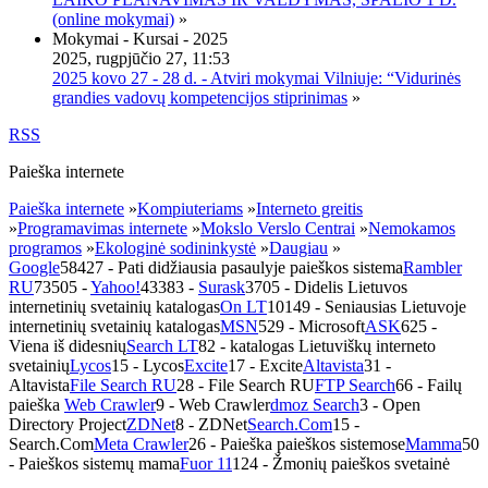
(online mokymai)
»
Mokymai - Kursai - 2025
2025, rugpjūčio 27, 11:53
2025 kovo 27 - 28 d. - Atviri mokymai Vilniuje: “Vidurinės
grandies vadovų kompetencijos stiprinimas
»
RSS
Paieška internete
Paieška internete
»
Kompiuteriams
»
Interneto greitis
»
Programavimas internete
»
Mokslo Verslo Centrai
»
Nemokamos
programos
»
Ekologinė sodininkystė
»
Daugiau
»
Google
58427
- Pati didžiausia pasaulyje paieškos sistema
Rambler
RU
73505
-
Yahoo!
43383
-
Surask
3705
- Didelis Lietuvos
internetinių svetainių katalogas
On LT
10149
- Seniausias Lietuvoje
internetinių svetainių katalogas
MSN
529
- Microsoft
ASK
625
-
Viena iš didesnių
Search LT
82
- katalogas Lietuviškų interneto
svetainių
Lycos
15
- Lycos
Excite
17
- Excite
Altavista
31
-
Altavista
File Search RU
28
- File Search RU
FTP Search
66
- Failų
paieška
Web Crawler
9
- Web Crawler
dmoz Search
3
- Open
Directory Project
ZDNet
8
- ZDNet
Search.Com
15
-
Search.Com
Meta Crawler
26
- Paieška paieškos sistemose
Mamma
50
- Paieškos sistemų mama
Fuor 11
124
- Žmonių paieškos svetainė