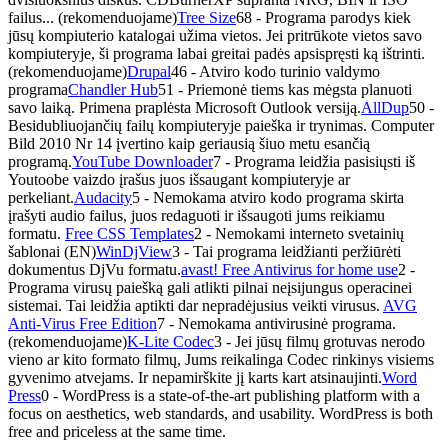
failus... (rekomenduojame)
Tree Size
68
- Programa parodys kiek
jūsų kompiuterio katalogai užima vietos. Jei pritrūkote vietos savo
kompiuteryje, ši programa labai greitai padės apsispręsti ką ištrinti.
(rekomenduojame)
Drupal
46
- Atviro kodo turinio valdymo
programa
Chandler Hub
51
- Priemonė tiems kas mėgsta planuoti
savo laiką. Primena praplėsta Microsoft Outlook versiją.
AllDup
50
-
Besidubliuojančių failų kompiuteryje paieška ir trynimas. Computer
Bild 2010 Nr 14 įvertino kaip geriausią šiuo metu esančią
programą.
YouTube Downloader
7
- Programa leidžia pasisiųsti iš
Youtoobe vaizdo įrašus juos išsaugant kompiuteryje ar
perkeliant.
Audacity
5
- Nemokama atviro kodo programa skirta
įrašyti audio failus, juos redaguoti ir išsaugoti jums reikiamu
formatu.
Free CSS Templates
2
- Nemokami interneto svetainių
šablonai (EN)
WinDjView
3
- Tai programa leidžianti peržiūrėti
dokumentus DjVu formatu.
avast! Free Antivirus for home use
2
-
Programa virusų paiešką gali atlikti pilnai neįsijungus operacinei
sistemai. Tai leidžia aptikti dar nepradėjusius veikti virusus.
AVG
Anti-Virus Free Edition
7
- Nemokama antivirusinė programa.
(rekomenduojame)
K-Lite Codec
3
- Jei jūsų filmų grotuvas nerodo
vieno ar kito formato filmų, Jums reikalinga Codec rinkinys visiems
gyvenimo atvejams. Ir nepamirškite jį karts kart atsinaujinti.
Word
Press
0
- WordPress is a state-of-the-art publishing platform with a
focus on aesthetics, web standards, and usability. WordPress is both
free and priceless at the same time.