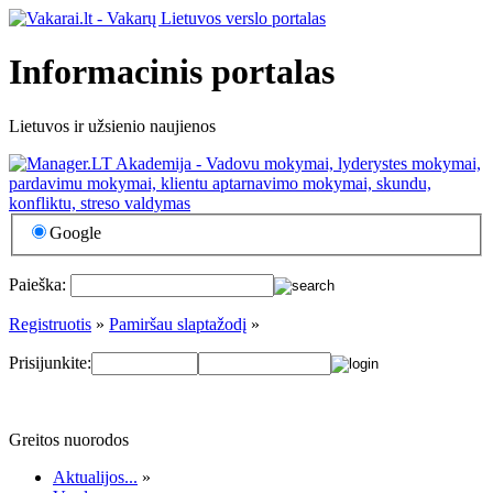
Informacinis portalas
Lietuvos ir užsienio naujienos
Google
Paieška:
Registruotis
»
Pamiršau slaptažodį
»
Prisijunkite:
Greitos nuorodos
Aktualijos...
»