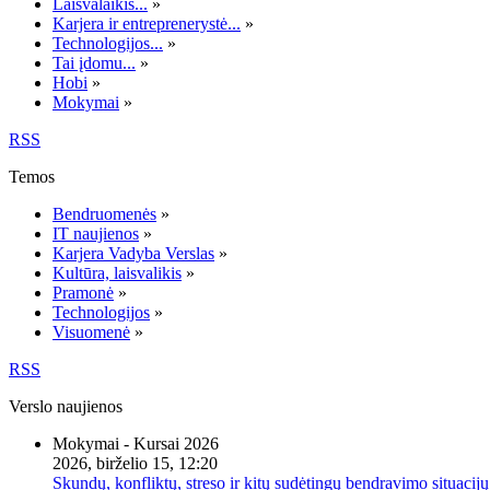
Laisvalaikis...
»
Karjera ir entreprenerystė...
»
Technologijos...
»
Tai įdomu...
»
Hobi
»
Mokymai
»
RSS
Temos
Bendruomenės
»
IT naujienos
»
Karjera Vadyba Verslas
»
Kultūra, laisvalikis
»
Pramonė
»
Technologijos
»
Visuomenė
»
RSS
Verslo naujienos
Mokymai - Kursai 2026
2026, birželio 15, 12:20
Skundų, konfliktų, streso ir kitų sudėtingų bendravimo situacijų