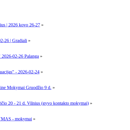
ius | 2026 kovo 26-27
»
6 | Gradiali
»
" 2026-02-26 Palanga
»
uacijas" - 2026-02-24
»
nline Mokymai Gruodžio 9 d.
»
- 21 d. Vilnius (gyvo kontakto mokymai)
»
MAS - mokymai
»