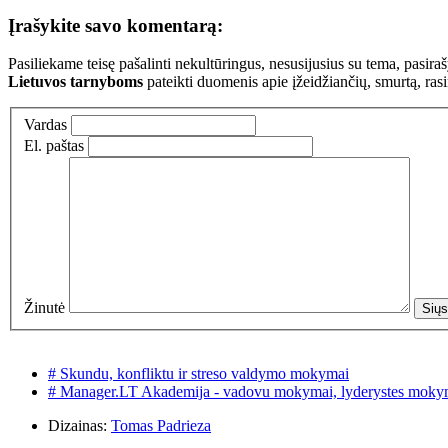
Įrašykite savo komentarą:
Pasiliekame teisę pašalinti nekultūringus, nesusijusius su tema, pasi
Lietuvos tarnyboms
pateikti duomenis apie įžeidžiančių, smurtą, ras
Vardas
El. paštas
Žinutė
# Skundu, konfliktu ir streso valdymo mokymai
# Manager.LT Akademija - vadovu mokymai, lyderystes moky
Dizainas:
Tomas Padrieza