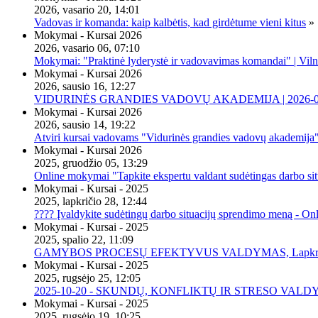
2026, vasario 20, 14:01
Vadovas ir komanda: kaip kalbėtis, kad girdėtume vieni kitus
»
Mokymai - Kursai 2026
2026, vasario 06, 07:10
Mokymai: "Praktinė lyderystė ir vadovavimas komandai" | Viln
Mokymai - Kursai 2026
2026, sausio 16, 12:27
VIDURINĖS GRANDIES VADOVŲ AKADEMIJA | 2026-02-2
Mokymai - Kursai 2026
2026, sausio 14, 19:22
Atviri kursai vadovams "Vidurinės grandies vadovų akademija
Mokymai - Kursai 2026
2025, gruodžio 05, 13:29
Online mokymai "Tapkite ekspertu valdant sudėtingas darbo sit
Mokymai - Kursai - 2025
2025, lapkričio 28, 12:44
???? Įvaldykite sudėtingų darbo situacijų sprendimo meną - O
Mokymai - Kursai - 2025
2025, spalio 22, 11:09
GAMYBOS PROCESŲ EFEKTYVUS VALDYMAS, Lapkričio 20 
Mokymai - Kursai - 2025
2025, rugsėjo 25, 12:05
2025-10-20 - SKUNDŲ, KONFLIKTŲ IR STRESO VALDY
Mokymai - Kursai - 2025
2025, rugsėjo 19, 10:25