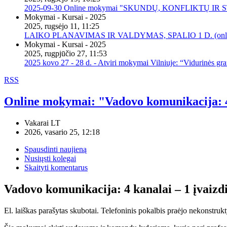
2025-09-30 Online mokymai "SKUNDŲ, KONFLIKTŲ I
Mokymai - Kursai - 2025
2025, rugsėjo 11, 11:25
LAIKO PLANAVIMAS IR VALDYMAS, SPALIO 1 D. (onli
Mokymai - Kursai - 2025
2025, rugpjūčio 27, 11:53
2025 kovo 27 - 28 d. - Atviri mokymai Vilniuje: “Vidurinės gr
RSS
Online mokymai: "Vadovo komunikacija: 4 k
Vakarai LT
2026, vasario 25, 12:18
Spausdinti naujieną
Nusiųsti kolegai
Skaityti komentarus
Vadovo komunikacija: 4 kanalai – 1 įvaizd
El. laiškas parašytas skubotai. Telefoninis pokalbis praėjo nekonstrukt