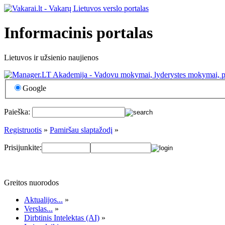
Informacinis portalas
Lietuvos ir užsienio naujienos
Google
Paieška:
Registruotis
»
Pamiršau slaptažodį
»
Prisijunkite:
Greitos nuorodos
Aktualijos...
»
Verslas...
»
Dirbtinis Intelektas (AI)
»