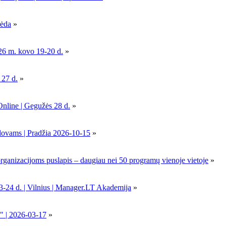
pėda
»
26 m. kovo 19-20 d.
»
 27 d.
»
Online | Gegužės 28 d.
»
dovams | Pradžia 2026-10-15
»
nizacijoms puslapis – daugiau nei 50 programų vienoje vietoje
»
-24 d. | Vilnius | Manager.LT Akademija
»
" | 2026-03-17
»