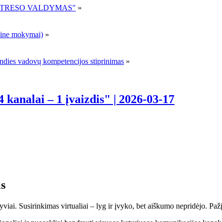
R STRESO VALDYMAS"
»
ne mokymai)
»
andies vadovų kompetencijos stiprinimas
»
analai – 1 įvaizdis" | 2026-03-17
is
yviai. Susirinkimas virtualiai – lyg ir įvyko, bet aiškumo nepridėjo. Pa