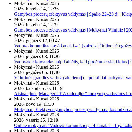
Mokymai - Kursai 2026
2026, birželio 14, 12:36
Gamybos procesų efektyvus valdymas | Spalio 22–23 d. | Klai
Mokymai - Kursai 2026
2026, birželio 14, 12:32
Gamybos procesų efektyvus valdymas | Mokymai Vilniuje | 20
Mokymai - Kursai 2026
2026, gegužės 12, 09:47
Vadovo komunikacija: 4 kanalai – 1 įvaizdis | Online | Gegužės
Mokymai - Kursai 2026
2026, gegužės 08, 11:26
Vadovas ir komanda: kaip kalbėtis, kad girdėtume vieni kitus | 
Mokymai - Kursai 2026
2026, gegužės 05, 11:30
Vidurinės grandies vadovų akademija – praktiniai mokymai va
Mokymai - Kursai 2026
2026, balandžio 30, 11:19
Atsinaujino „Manager.LT Akademijos" mokymų vadovams ir orga
Mokymai - Kursai 2026
2026, kovo 19, 11:30
Mokymai | Efektyvus gamybos procesų valdymas | balandžio 23
Mokymai - Kursai 2026
2026, vasario 25, 12:18
Online mokymai: "Vadovo komunikacija: 4 kanalai – 1 įvaizdis
Mokymai - Kursai 2026