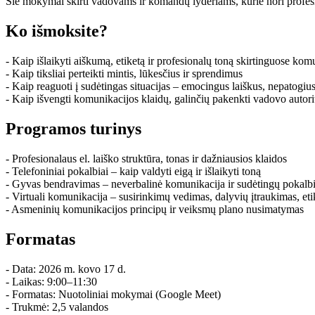
Šie mokymai skirti vadovams ir komandų lyderiams, kurie nori profesio
Ko išmoksite?
- Kaip išlaikyti aiškumą, etiketą ir profesionalų toną skirtinguose ko
- Kaip tiksliai perteikti mintis, lūkesčius ir sprendimus
- Kaip reaguoti į sudėtingas situacijas – emocingus laiškus, nepatogiu
- Kaip išvengti komunikacijos klaidų, galinčių pakenkti vadovo autori
Programos turinys
- Profesionalaus el. laiško struktūra, tonas ir dažniausios klaidos
- Telefoniniai pokalbiai – kaip valdyti eigą ir išlaikyti toną
- Gyvas bendravimas – neverbalinė komunikacija ir sudėtingų pokalb
- Virtuali komunikacija – susirinkimų vedimas, dalyvių įtraukimas, eti
- Asmeninių komunikacijos principų ir veiksmų plano nusimatymas
Formatas
- Data: 2026 m. kovo 17 d.
- Laikas: 9:00–11:30
- Formatas: Nuotoliniai mokymai (Google Meet)
- Trukmė: 2,5 valandos