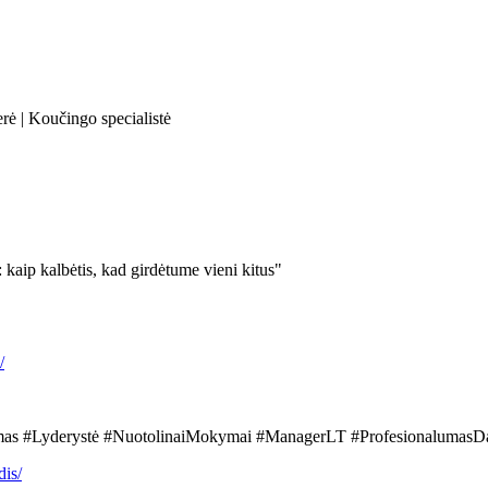
rė | Koučingo specialistė
kaip kalbėtis, kad girdėtume vieni kitus"
/
as #Lyderystė #NuotolinaiMokymai #ManagerLT #ProfesionalumasD
is/