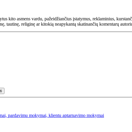
rašytus kito asmens vardu, pažeidžiančius įstatymus, reklaminius, kurs
inę, tautinę, religinę ar kitokią neapykantą skatinančių komentarų autor
mai, pardavimu mokymai, klientu aptarnavimo mokymai