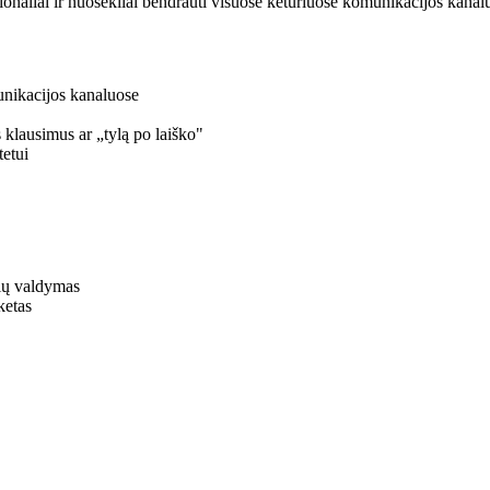
naliai ir nuosekliai bendrauti visuose keturiuose komunikacijos kanaluo
munikacijos kanaluose
s klausimus ar „tylą po laiško"
tetui
ių valdymas
ketas