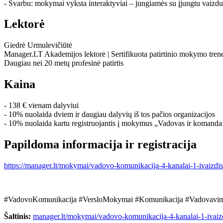
- Svarbu: mokymai vyksta interaktyviai – jungiamės su įjungtu vaizdu
Lektorė
Giedrė Urmulevičiūtė
Manager.LT Akademijos lektorė | Sertifikuota patirtinio mokymo trene
Daugiau nei 20 metų profesinė patirtis
Kaina
- 138 € vienam dalyviui
- 10% nuolaida dviem ir daugiau dalyvių iš tos pačios organizacijos
- 10% nuolaida kartu registruojantis į mokymus „Vadovas ir komanda: 
Papildoma informacija ir registracija
https://manager.lt/mokymai/vadovo-komunikacija-4-kanalai-1-ivaizdis
#VadovoKomunikacija #VersloMokymai #Komunikacija #Vadovavim
Šaltinis:
manager.lt/mokymai/vadovo-komunikacija-4-kanalai-1-ivaizd