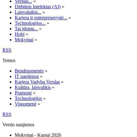
Verslas...
»
Dirbtinis Intelektas (AI)
»
Laisvalaikis...
»
Karjera ir entreprenerystė...
»
Technologijos...
»
Tai įdomu...
»
Hobi
»
Mokymai
»
RSS
Temos
Bendruomenės
»
IT naujienos
»
Karjera Vadyba Verslas
»
Kultūra, laisvalikis
»
Pramonė
»
Technologijos
»
Visuomenė
»
RSS
Verslo naujienos
Mokymai - Kursai 2026