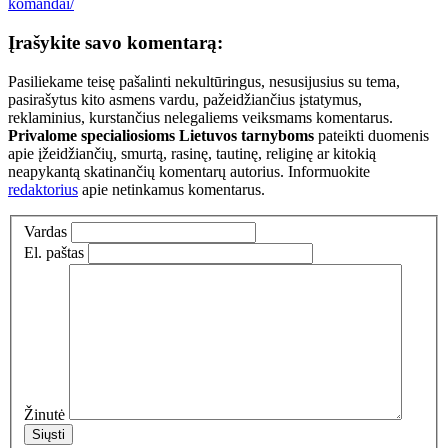
komandai/
Įrašykite savo komentarą:
Pasiliekame teisę pašalinti nekultūringus, nesusijusius su tema,
pasirašytus kito asmens vardu, pažeidžiančius įstatymus,
reklaminius, kurstančius nelegaliems veiksmams komentarus.
Privalome specialiosioms Lietuvos tarnyboms
pateikti duomenis
apie įžeidžiančių, smurtą, rasinę, tautinę, religinę ar kitokią
neapykantą skatinančių komentarų autorius. Informuokite
redaktorius
apie netinkamus komentarus.
Vardas
El. paštas
Žinutė