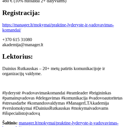
460 € (10% nuolaida 2+ dalyviams)
Registracija:
https://manager.lt/mokymai/praktine-lyderyste-ir-vadovavimas-
komandai/
+370 615 31080
akademija@manager.lt
Lektorius:
Dainius Rutkauskas – 20+ metų patirtis komunikacijoje ir
organizacijų valdyme.
#lyderystė #vadovavimaskomandai #teamleader #brigininkas
#pamainųvadovas #delegavimas #komunikacija #vadovoautoritetas
#stresasdarbe #komandosvaldymas #ManagerLTAkademija
#verslomokymai #DainiusRutkauskas #mokymaivadovams
#išspecialistoįvadovą
Šaltinis:
manager.lt/mokymai/praktine-lyderyste-ir-vadovavimas-