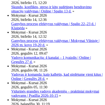
2026, birželio 15, 12:20
Skundų, konfliktų, streso ir kitų sudėtingų bendravimo
situacijų valdymas | Online | Spalio 13 d.
»
Mokymai - Kursai 2026
2026, birželio 14, 12:36
Gamybos procesų efektyvus valdymas | Spalio 22–23 d. |
Klaipėda
»
Mokymai - Kursai 2026
2026, birželio 14, 12:32
Gamybos procesų efektyvus valdymas | Mokymai Vilniuje |
2026 m. kovo 19-20 d.
»
Mokymai - Kursai 2026
2026, gegužės 12, 09:47
Vadovo komunikacija: 4 kanalai – 1 įvaizdis | Online |
Gegužės 27 d.
»
Mokymai - Kursai 2026
2026, gegužės 08, 11:26
Vadovas ir komanda: kaip kalbėtis, kad girdėtume vieni kitus |
Online | Gegužės 28 d.
»
Mokymai - Kursai 2026
2026, gegužės 05, 11:30
Vidurinės grandies vadovų akademija – praktiniai mokymai
vadovams | Pradžia 2026-10-15
»
Mokymai - Kursai 2026
2026, balandžio 30, 11:19