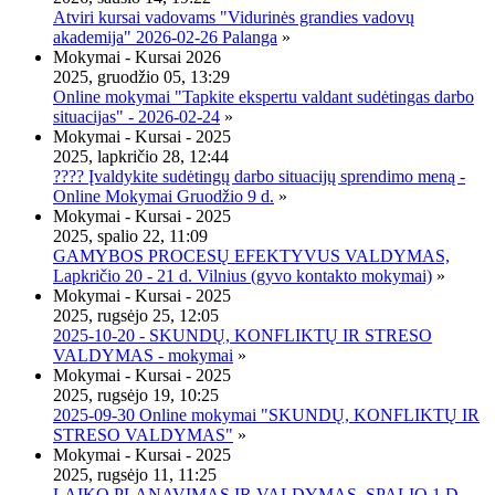
Atviri kursai vadovams "Vidurinės grandies vadovų
akademija" 2026-02-26 Palanga
»
Mokymai - Kursai 2026
2025, gruodžio 05, 13:29
Online mokymai "Tapkite ekspertu valdant sudėtingas darbo
situacijas" - 2026-02-24
»
Mokymai - Kursai - 2025
2025, lapkričio 28, 12:44
???? Įvaldykite sudėtingų darbo situacijų sprendimo meną -
Online Mokymai Gruodžio 9 d.
»
Mokymai - Kursai - 2025
2025, spalio 22, 11:09
GAMYBOS PROCESŲ EFEKTYVUS VALDYMAS,
Lapkričio 20 - 21 d. Vilnius (gyvo kontakto mokymai)
»
Mokymai - Kursai - 2025
2025, rugsėjo 25, 12:05
2025-10-20 - SKUNDŲ, KONFLIKTŲ IR STRESO
VALDYMAS - mokymai
»
Mokymai - Kursai - 2025
2025, rugsėjo 19, 10:25
2025-09-30 Online mokymai "SKUNDŲ, KONFLIKTŲ IR
STRESO VALDYMAS"
»
Mokymai - Kursai - 2025
2025, rugsėjo 11, 11:25
LAIKO PLANAVIMAS IR VALDYMAS, SPALIO 1 D.