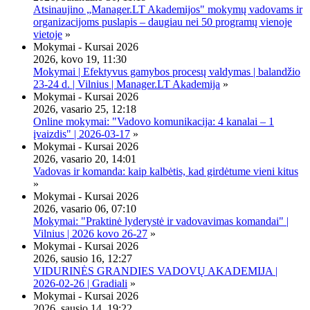
Atsinaujino „Manager.LT Akademijos" mokymų vadovams ir
organizacijoms puslapis – daugiau nei 50 programų vienoje
vietoje
»
Mokymai - Kursai 2026
2026, kovo 19, 11:30
Mokymai | Efektyvus gamybos procesų valdymas | balandžio
23-24 d. | Vilnius | Manager.LT Akademija
»
Mokymai - Kursai 2026
2026, vasario 25, 12:18
Online mokymai: "Vadovo komunikacija: 4 kanalai – 1
įvaizdis" | 2026-03-17
»
Mokymai - Kursai 2026
2026, vasario 20, 14:01
Vadovas ir komanda: kaip kalbėtis, kad girdėtume vieni kitus
»
Mokymai - Kursai 2026
2026, vasario 06, 07:10
Mokymai: "Praktinė lyderystė ir vadovavimas komandai" |
Vilnius | 2026 kovo 26-27
»
Mokymai - Kursai 2026
2026, sausio 16, 12:27
VIDURINĖS GRANDIES VADOVŲ AKADEMIJA |
2026-02-26 | Gradiali
»
Mokymai - Kursai 2026
2026, sausio 14, 19:22