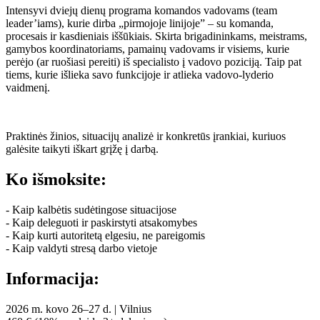
Intensyvi dviejų dienų programa komandos vadovams (team
leader’iams), kurie dirba „pirmojoje linijoje” – su komanda,
procesais ir kasdieniais iššūkiais. Skirta brigadininkams, meistrams,
gamybos koordinatoriams, pamainų vadovams ir visiems, kurie
perėjo (ar ruošiasi pereiti) iš specialisto į vadovo poziciją. Taip pat
tiems, kurie išlieka savo funkcijoje ir atlieka vadovo-lyderio
vaidmenį.
Praktinės žinios, situacijų analizė ir konkretūs įrankiai, kuriuos
galėsite taikyti iškart grįžę į darbą.
Ko išmoksite:
- Kaip kalbėtis sudėtingose situacijose
- Kaip deleguoti ir paskirstyti atsakomybes
- Kaip kurti autoritetą elgesiu, ne pareigomis
- Kaip valdyti stresą darbo vietoje
Informacija:
2026 m. kovo 26–27 d. | Vilnius