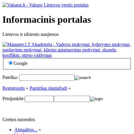
Informacinis portalas
Lietuvos ir užsienio naujienos
Google
Paieška:
Registruotis
»
Pamiršau slaptažodį
»
Prisijunkite:
Greitos nuorodos
Aktualijos...
»