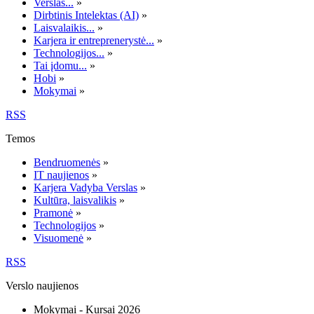
Verslas...
»
Dirbtinis Intelektas (AI)
»
Laisvalaikis...
»
Karjera ir entreprenerystė...
»
Technologijos...
»
Tai įdomu...
»
Hobi
»
Mokymai
»
RSS
Temos
Bendruomenės
»
IT naujienos
»
Karjera Vadyba Verslas
»
Kultūra, laisvalikis
»
Pramonė
»
Technologijos
»
Visuomenė
»
RSS
Verslo naujienos
Mokymai - Kursai 2026