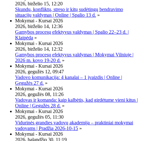
2026, birželio 15, 12:20
Skundų, konfliktų, streso ir kitų sudėtingų bendravimo
situacijų valdymas | Online | Spalio 13 d.
»
Mokymai - Kursai 2026
2026, birželio 14, 12:36
Gamybos procesų efektyvus valdymas | Spalio 22–23 d. |
Klaipėda
»
Mokymai - Kursai 2026
2026, birželio 14, 12:32
Gamybos procesų efektyvus valdymas | Mokymai Vilniuje |
2026 m. kovo 19-20 d.
»
Mokymai - Kursai 2026
2026, gegužės 12, 09:47
Vadovo komunikacija: 4 kanalai – 1 įvaizdis | Online |
Gegužės 27 d.
»
Mokymai - Kursai 2026
2026, gegužės 08, 11:26
Vadovas ir komanda: kaip kalbėtis, kad girdėtume vieni kitus |
Online | Gegužės 28 d.
»
Mokymai - Kursai 2026
2026, gegužės 05, 11:30
Vidurinės grandies vadovų akademija – praktiniai mokymai
vadovams | Pradžia 2026-10-15
»
Mokymai - Kursai 2026
2026, balandžio 30, 11:19