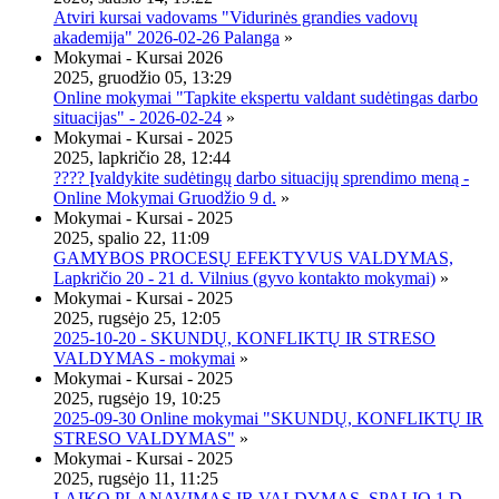
Atviri kursai vadovams "Vidurinės grandies vadovų
akademija" 2026-02-26 Palanga
»
Mokymai - Kursai 2026
2025, gruodžio 05, 13:29
Online mokymai "Tapkite ekspertu valdant sudėtingas darbo
situacijas" - 2026-02-24
»
Mokymai - Kursai - 2025
2025, lapkričio 28, 12:44
???? Įvaldykite sudėtingų darbo situacijų sprendimo meną -
Online Mokymai Gruodžio 9 d.
»
Mokymai - Kursai - 2025
2025, spalio 22, 11:09
GAMYBOS PROCESŲ EFEKTYVUS VALDYMAS,
Lapkričio 20 - 21 d. Vilnius (gyvo kontakto mokymai)
»
Mokymai - Kursai - 2025
2025, rugsėjo 25, 12:05
2025-10-20 - SKUNDŲ, KONFLIKTŲ IR STRESO
VALDYMAS - mokymai
»
Mokymai - Kursai - 2025
2025, rugsėjo 19, 10:25
2025-09-30 Online mokymai "SKUNDŲ, KONFLIKTŲ IR
STRESO VALDYMAS"
»
Mokymai - Kursai - 2025
2025, rugsėjo 11, 11:25
LAIKO PLANAVIMAS IR VALDYMAS, SPALIO 1 D.