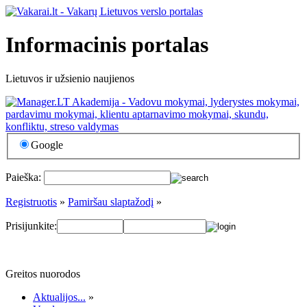
Informacinis portalas
Lietuvos ir užsienio naujienos
Google
Paieška:
Registruotis
»
Pamiršau slaptažodį
»
Prisijunkite:
Greitos nuorodos
Aktualijos...
»