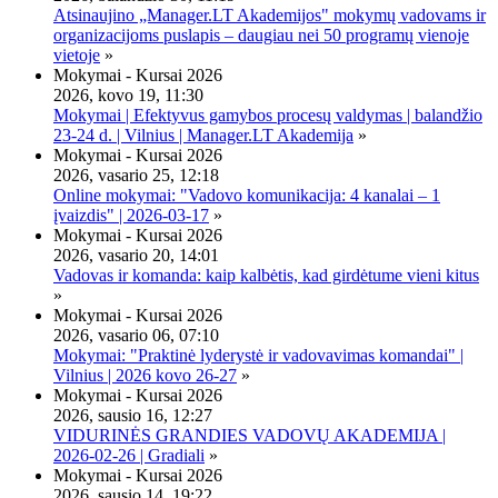
Atsinaujino „Manager.LT Akademijos" mokymų vadovams ir
organizacijoms puslapis – daugiau nei 50 programų vienoje
vietoje
»
Mokymai - Kursai 2026
2026, kovo 19, 11:30
Mokymai | Efektyvus gamybos procesų valdymas | balandžio
23-24 d. | Vilnius | Manager.LT Akademija
»
Mokymai - Kursai 2026
2026, vasario 25, 12:18
Online mokymai: "Vadovo komunikacija: 4 kanalai – 1
įvaizdis" | 2026-03-17
»
Mokymai - Kursai 2026
2026, vasario 20, 14:01
Vadovas ir komanda: kaip kalbėtis, kad girdėtume vieni kitus
»
Mokymai - Kursai 2026
2026, vasario 06, 07:10
Mokymai: "Praktinė lyderystė ir vadovavimas komandai" |
Vilnius | 2026 kovo 26-27
»
Mokymai - Kursai 2026
2026, sausio 16, 12:27
VIDURINĖS GRANDIES VADOVŲ AKADEMIJA |
2026-02-26 | Gradiali
»
Mokymai - Kursai 2026
2026, sausio 14, 19:22