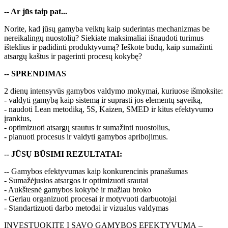
-- Ar jūs taip pat...
Norite, kad jūsų gamyba veiktų kaip suderintas mechanizmas be
nereikalingų nuostolių? Siekiate maksimaliai išnaudoti turimus
išteklius ir padidinti produktyvumą? Ieškote būdų, kaip sumažinti
atsargų kaštus ir pagerinti procesų kokybę?
-- SPRENDIMAS
2 dienų intensyvūs gamybos valdymo mokymai, kuriuose išmoksite:
- valdyti gamybą kaip sistemą ir suprasti jos elementų sąveiką,
- naudoti Lean metodiką, 5S, Kaizen, SMED ir kitus efektyvumo
įrankius,
- optimizuoti atsargų srautus ir sumažinti nuostolius,
- planuoti procesus ir valdyti gamybos apribojimus.
-- JŪSŲ BŪSIMI REZULTATAI:
-- Gamybos efektyvumas kaip konkurencinis pranašumas
- Sumažėjusios atsargos ir optimizuoti srautai
- Aukštesnė gamybos kokybė ir mažiau broko
- Geriau organizuoti procesai ir motyvuoti darbuotojai
- Standartizuoti darbo metodai ir vizualus valdymas
INVESTUOKITE Į SAVO GAMYBOS EFEKTYVUMĄ –