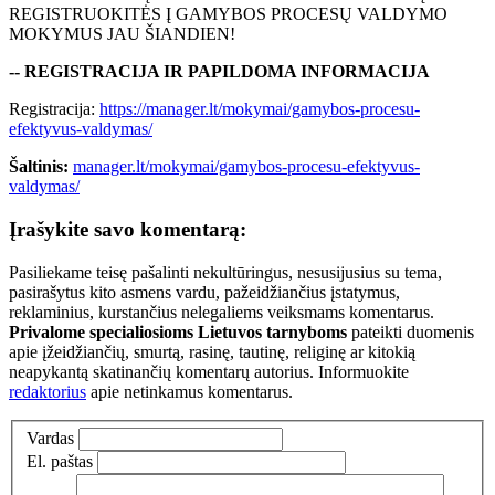
REGISTRUOKITĖS Į GAMYBOS PROCESŲ VALDYMO
MOKYMUS JAU ŠIANDIEN!
-- REGISTRACIJA IR PAPILDOMA INFORMACIJA
Registracija:
https://manager.lt/mokymai/gamybos-procesu-
efektyvus-valdymas/
Šaltinis:
manager.lt/mokymai/gamybos-procesu-efektyvus-
valdymas/
Įrašykite savo komentarą:
Pasiliekame teisę pašalinti nekultūringus, nesusijusius su tema,
pasirašytus kito asmens vardu, pažeidžiančius įstatymus,
reklaminius, kurstančius nelegaliems veiksmams komentarus.
Privalome specialiosioms Lietuvos tarnyboms
pateikti duomenis
apie įžeidžiančių, smurtą, rasinę, tautinę, religinę ar kitokią
neapykantą skatinančių komentarų autorius. Informuokite
redaktorius
apie netinkamus komentarus.
Vardas
El. paštas