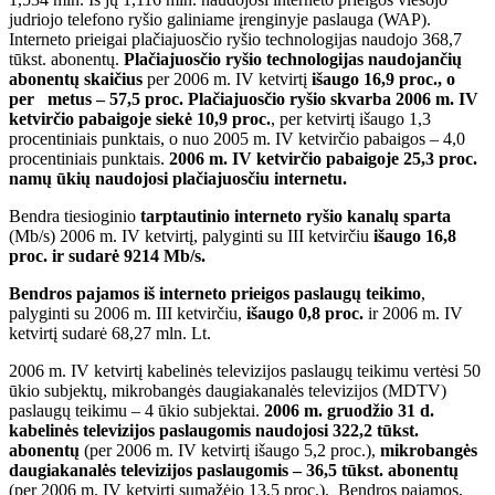
judriojo telefono ryšio galiniame įrenginyje paslauga (WAP).
Interneto prieigai plačiajuosčio ryšio technologijas naudojo 368,7
tūkst. abonentų.
Plačiajuosčio ryšio technologijas naudojančių
abonentų skaičius
per 2006 m. IV ketvirtį
išaugo 16,9 proc., o
per metus – 57,5 proc.
Plačiajuosčio ryšio skvarba 2006 m. IV
ketvirčio pabaigoje siekė 10,9 proc.
, per ketvirtį išaugo 1,3
procentiniais punktais, o nuo 2005 m. IV ketvirčio pabaigos – 4,0
procentiniais punktais.
2006 m. IV ketvirčio pabaigoje 25,3 proc.
namų ūkių naudojosi plačiajuosčiu internetu.
Bendra tiesioginio
tarptautinio interneto ryšio kanalų sparta
(Mb/s) 2006 m. IV ketvirtį, palyginti su III ketvirčiu
išaugo 16,8
proc. ir sudarė 9214 Mb/s.
Bendros pajamos iš interneto prieigos paslaugų teikimo
,
palyginti su 2006 m. III ketvirčiu,
išaugo 0,8 proc.
ir 2006 m. IV
ketvirtį sudarė 68,27 mln. Lt.
2006 m. IV ketvirtį kabelinės televizijos paslaugų teikimu vertėsi 50
ūkio subjektų, mikrobangės daugiakanalės televizijos (MDTV)
paslaugų teikimu – 4 ūkio subjektai.
2006 m. gruodžio 31 d.
kabelinės televizijos paslaugomis naudojosi 322,2 tūkst.
abonentų
(per 2006 m. IV ketvirtį išaugo 5,2 proc.),
mikrobangės
daugiakanalės televizijos paslaugomis – 36,5 tūkst. abonentų
(per 2006 m. IV ketvirtį sumažėjo 13,5 proc.). Bendros pajamos,