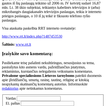
gautos iš šių paslaugų teikimo už 2006 m. IV ketvirtį sudarė 16,87
mln. Lt. 38 ūkio subjektai, teikiantys kabelinės televizijos ir (arba)
mikrobangės daugiakanalės televizijos paslaugas, teikia ir interneto
prieigos paslaugas, o 10 iš jų teikė ir fiksuoto telefono ryšio
paslaugas.
Visa ataskaita paskelbta RRT interneto svetainėje:
http://www.rrt.lt/index.php?1487453530
Šaltinis:
www.rrt.lt
Įrašykite savo komentarą:
Pasiliekame teisę pašalinti nekultūringus, nesusijusius su tema,
pasirašytus kito asmens vardu, pažeidžiančius įstatymus,
reklaminius, kurstančius nelegaliems veiksmams komentarus.
Privalome specialiosioms Lietuvos tarnyboms
pateikti duomenis
apie įžeidžiančių, smurtą, rasinę, tautinę, religinę ar kitokią
neapykantą skatinančių komentarų autorius. Informuokite
redaktorius
apie netinkamus komentarus.
Vardas
El. paštas