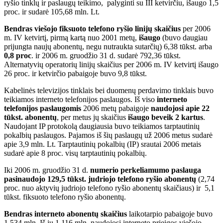
ryšio tinklų ir paslaugų teikimo, palyginti su III ketvirčiu, išaugo 1,5
proc. ir sudarė 105,68 mln. Lt.
Bendras viešojo fiksuoto telefono ryšio linijų skaičius
per 2006
m. IV ketvirtį, pirmą kartą nuo 2001 metų,
išaugo
(buvo daugiau
prijungta naujų abonentų, negu nutraukta sutarčių) 6,38 tūkst. arba
0,8 proc
. ir 2006 m. gruodžio 31 d. sudarė 792,36 tūkst.
Alternatyvių operatorių linijų skaičius per 2006 m. IV ketvirtį išaugo
26 proc. ir ketvirčio pabaigoje buvo 9,8 tūkst.
Kabelinės televizijos tinklais bei duomenų perdavimo tinklais buvo
teikiamos interneto telefonijos paslaugos. Iš viso
interneto
telefonijos paslaugomis
2006 metų pabaigoje
naudojosi apie 22
tūkst. abonentų
, per metus jų skaičius
išaugo beveik 2 kartus
.
Naudojant IP protokolą daugiausia buvo teikiamos tarptautinių
pokalbių paslaugos. Pajamos iš šių paslaugų už 2006 metus sudarė
apie 3,9 mln. Lt. Tarptautinių pokalbių (IP) srautai 2006 metais
sudarė apie 8 proc. visų tarptautinių pokalbių.
Iki 2006 m. gruodžio 31 d.
numerio perkeliamumo paslauga
pasinaudojo 129,5 tūkst. judriojo telefono ryšio abonentų
(2,74
proc. nuo aktyvių judriojo telefono ryšio abonentų skaičiaus) ir 5,1
tūkst. fiksuoto telefono ryšio abonentų.
Bendras interneto abonentų skaičius
laikotarpio pabaigoje buvo
1,534 mln. Iš jų 1,116 mln. naudojosi interneto prieigos viešojo