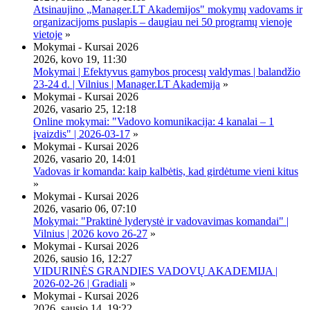
Atsinaujino „Manager.LT Akademijos" mokymų vadovams ir
organizacijoms puslapis – daugiau nei 50 programų vienoje
vietoje
»
Mokymai - Kursai 2026
2026, kovo 19, 11:30
Mokymai | Efektyvus gamybos procesų valdymas | balandžio
23-24 d. | Vilnius | Manager.LT Akademija
»
Mokymai - Kursai 2026
2026, vasario 25, 12:18
Online mokymai: "Vadovo komunikacija: 4 kanalai – 1
įvaizdis" | 2026-03-17
»
Mokymai - Kursai 2026
2026, vasario 20, 14:01
Vadovas ir komanda: kaip kalbėtis, kad girdėtume vieni kitus
»
Mokymai - Kursai 2026
2026, vasario 06, 07:10
Mokymai: "Praktinė lyderystė ir vadovavimas komandai" |
Vilnius | 2026 kovo 26-27
»
Mokymai - Kursai 2026
2026, sausio 16, 12:27
VIDURINĖS GRANDIES VADOVŲ AKADEMIJA |
2026-02-26 | Gradiali
»
Mokymai - Kursai 2026
2026, sausio 14, 19:22