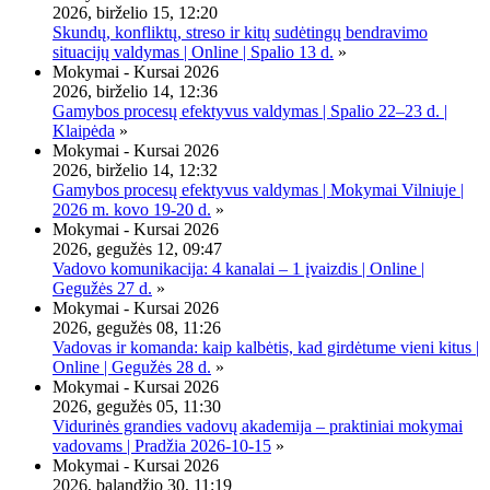
2026, birželio 15, 12:20
Skundų, konfliktų, streso ir kitų sudėtingų bendravimo
situacijų valdymas | Online | Spalio 13 d.
»
Mokymai - Kursai 2026
2026, birželio 14, 12:36
Gamybos procesų efektyvus valdymas | Spalio 22–23 d. |
Klaipėda
»
Mokymai - Kursai 2026
2026, birželio 14, 12:32
Gamybos procesų efektyvus valdymas | Mokymai Vilniuje |
2026 m. kovo 19-20 d.
»
Mokymai - Kursai 2026
2026, gegužės 12, 09:47
Vadovo komunikacija: 4 kanalai – 1 įvaizdis | Online |
Gegužės 27 d.
»
Mokymai - Kursai 2026
2026, gegužės 08, 11:26
Vadovas ir komanda: kaip kalbėtis, kad girdėtume vieni kitus |
Online | Gegužės 28 d.
»
Mokymai - Kursai 2026
2026, gegužės 05, 11:30
Vidurinės grandies vadovų akademija – praktiniai mokymai
vadovams | Pradžia 2026-10-15
»
Mokymai - Kursai 2026
2026, balandžio 30, 11:19