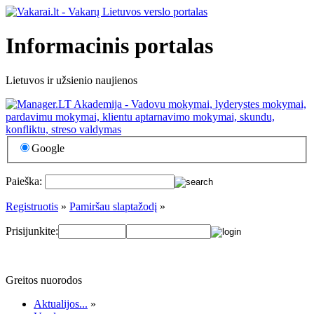
Informacinis portalas
Lietuvos ir užsienio naujienos
Google
Paieška:
Registruotis
»
Pamiršau slaptažodį
»
Prisijunkite:
Greitos nuorodos
Aktualijos...
»