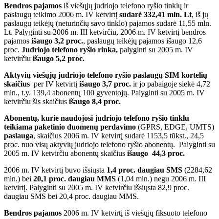
Bendros pajamos
iš viešųjų judriojo telefono ryšio tinklų ir
paslaugų teikimo 2006 m. IV ketvirtį
sudarė 332,41 mln. Lt
, iš jų
paslaugų teikėjų (neturinčių savo tinklo) pajamos sudarė 11,55 mln.
Lt. Palyginti su 2006 m. III ketvirčiu, 2006 m. IV ketvirtį bendros
pajamos
išaugo 3,2 proc.
, paslaugų teikėjų pajamos išaugo 12,6
proc.
Judriojo telefono ryšio rinka,
palyginti su
2005 m. IV
ketvirčiu
išaugo 5,2 proc.
Aktyvių viešųjų judriojo telefono ryšio paslaugų
SIM kortelių
skaičius
per IV ketvirtį
išaugo 3,7 proc.
ir jo pabaigoje siekė 4,72
mln., t.y. 139,4 abonentų 100 gyventojų. Palyginti su 2005 m. IV
ketvirčiu
šis skaičius
išaugo 8,4 proc.
Abonentų, kurie naudojosi judriojo telefono ryšio tinklu
teikiama paketinio duomenų perdavimo
(GPRS, EDGE, UMTS)
paslauga
, skaičius 2006 m. IV ketvirtį sudarė 1153,5 tūkst., 24,5
proc. nuo visų aktyvių judriojo telefono ryšio abonentų. Palyginti su
2005 m. IV ketvirčiu
abonentų skaičius
išaugo
44,3 proc.
2006 m. IV ketvirtį buvo išsiųsta
1,4 proc. daugiau SMS
(2284,62
mln.) bei
20,1 proc. daugiau MMS
(1,04 mln.) negu 2006 m. III
ketvirtį. Palyginti su 2005 m. IV ketvirčiu išsiųsta 82,9 proc.
daugiau SMS bei 20,4 proc. daugiau MMS.
Bendros pajamos
2006 m. IV ketvirtį iš viešųjų fiksuoto telefono