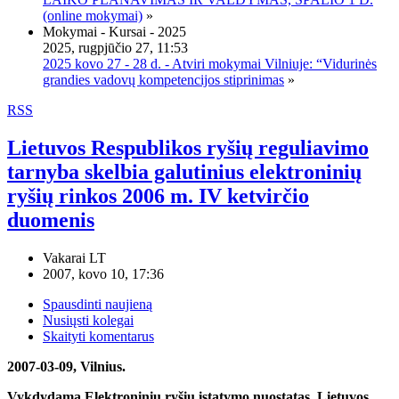
(online mokymai)
»
Mokymai - Kursai - 2025
2025, rugpjūčio 27, 11:53
2025 kovo 27 - 28 d. - Atviri mokymai Vilniuje: “Vidurinės
grandies vadovų kompetencijos stiprinimas
»
RSS
Lietuvos Respublikos ryšių reguliavimo
tarnyba skelbia galutinius elektroninių
ryšių rinkos 2006 m. IV ketvirčio
duomenis
Vakarai LT
2007, kovo 10, 17:36
Spausdinti naujieną
Nusiųsti kolegai
Skaityti komentarus
2007-03-09, Vilnius.
Vykdydama Elektroninių ryšių įstatymo nuostatas, Lietuvos