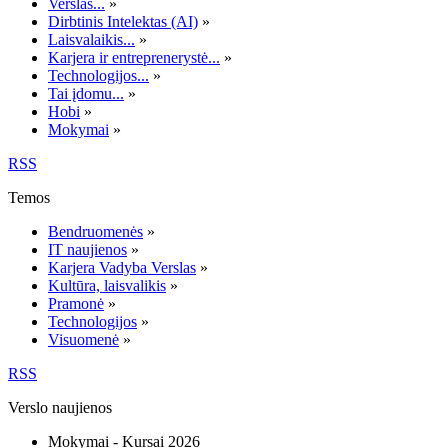
Verslas...
»
Dirbtinis Intelektas (AI)
»
Laisvalaikis...
»
Karjera ir entreprenerystė...
»
Technologijos...
»
Tai įdomu...
»
Hobi
»
Mokymai
»
RSS
Temos
Bendruomenės
»
IT naujienos
»
Karjera Vadyba Verslas
»
Kultūra, laisvalikis
»
Pramonė
»
Technologijos
»
Visuomenė
»
RSS
Verslo naujienos
Mokymai - Kursai 2026