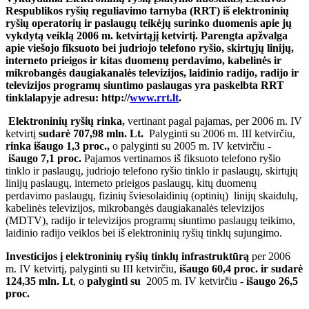
Respublikos ryšių reguliavimo tarnyba (RRT) iš elektroninių
ryšių operatorių ir paslaugų teikėjų surinko duomenis apie jų
vykdytą veiklą 2006 m. ketvirtąjį ketvirtį.
Parengta apžvalga
apie viešojo fiksuoto bei judriojo telefono ryšio, skirtųjų linijų,
interneto prieigos ir kitas duomenų perdavimo, kabelinės ir
mikrobangės daugiakanalės televizijos, laidinio radijo, radijo ir
televizijos programų siuntimo paslaugas yra paskelbta RRT
tinklalapyje adresu: http://
www.rrt.lt
.
Elektroninių ryšių rinka,
vertinant pagal pajamas, per 2006 m. IV
ketvirtį
sudarė 707,98 mln. Lt.
Palyginti su 2006 m. III ketvirčiu,
rinka išaugo 1,3 proc.,
o palyginti su 2005 m. IV ketvirčiu
-
išaugo 7,1 proc.
Pajamos vertinamos iš fiksuoto telefono ryšio
tinklo ir paslaugų, judriojo telefono ryšio tinklo ir paslaugų, skirtųjų
linijų paslaugų, interneto prieigos paslaugų, kitų duomenų
perdavimo paslaugų, fizinių šviesolaidinių (optinių) linijų skaidulų,
kabelinės televizijos, mikrobangės daugiakanalės televizijos
(MDTV), radijo ir televizijos programų siuntimo paslaugų teikimo,
laidinio radijo veiklos bei iš elektroninių ryšių tinklų sujungimo.
Investicijos į elektroninių ryšių tinklų infrastruktūrą
per 2006
m. IV ketvirtį, palyginti su III ketvirčiu,
išaugo 60,4 proc. ir sudarė
124,35 mln. Lt
, o
palyginti su
2005 m. IV ketvirčiu
-
išaugo 26,5
proc.