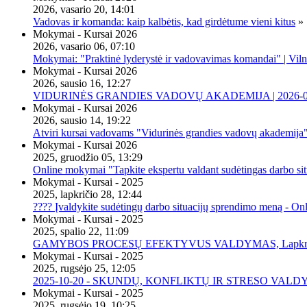
2026, vasario 20, 14:01
Vadovas ir komanda: kaip kalbėtis, kad girdėtume vieni kitus
»
Mokymai - Kursai 2026
2026, vasario 06, 07:10
Mokymai: "Praktinė lyderystė ir vadovavimas komandai" | Viln
Mokymai - Kursai 2026
2026, sausio 16, 12:27
VIDURINĖS GRANDIES VADOVŲ AKADEMIJA | 2026-02-2
Mokymai - Kursai 2026
2026, sausio 14, 19:22
Atviri kursai vadovams "Vidurinės grandies vadovų akademija
Mokymai - Kursai 2026
2025, gruodžio 05, 13:29
Online mokymai "Tapkite ekspertu valdant sudėtingas darbo sit
Mokymai - Kursai - 2025
2025, lapkričio 28, 12:44
???? Įvaldykite sudėtingų darbo situacijų sprendimo meną - O
Mokymai - Kursai - 2025
2025, spalio 22, 11:09
GAMYBOS PROCESŲ EFEKTYVUS VALDYMAS, Lapkričio 20 
Mokymai - Kursai - 2025
2025, rugsėjo 25, 12:05
2025-10-20 - SKUNDŲ, KONFLIKTŲ IR STRESO VALDY
Mokymai - Kursai - 2025
2025, rugsėjo 19, 10:25