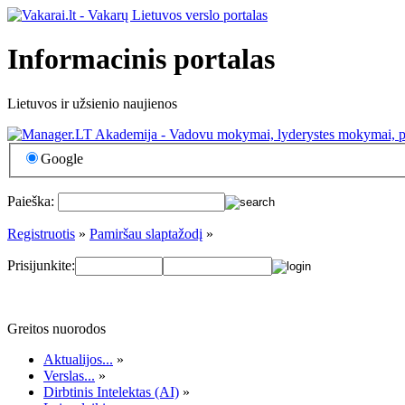
Informacinis portalas
Lietuvos ir užsienio naujienos
Google
Paieška:
Registruotis
»
Pamiršau slaptažodį
»
Prisijunkite:
Greitos nuorodos
Aktualijos...
»
Verslas...
»
Dirbtinis Intelektas (AI)
»