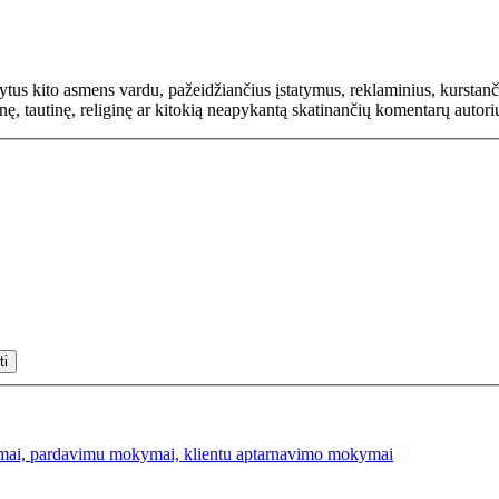
rašytus kito asmens vardu, pažeidžiančius įstatymus, reklaminius, kurs
inę, tautinę, religinę ar kitokią neapykantą skatinančių komentarų autor
mai, pardavimu mokymai, klientu aptarnavimo mokymai