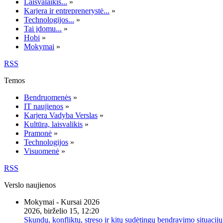
Laisvalaikis...
»
Karjera ir entreprenerystė...
»
Technologijos...
»
Tai įdomu...
»
Hobi
»
Mokymai
»
RSS
Temos
Bendruomenės
»
IT naujienos
»
Karjera Vadyba Verslas
»
Kultūra, laisvalikis
»
Pramonė
»
Technologijos
»
Visuomenė
»
RSS
Verslo naujienos
Mokymai - Kursai 2026
2026, birželio 15, 12:20
Skundų, konfliktų, streso ir kitų sudėtingų bendravimo situacijų