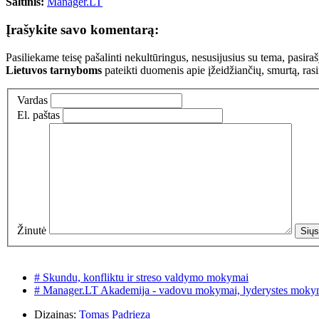
Šaltinis:
Manager.LT
Įrašykite savo komentarą:
Pasiliekame teisę pašalinti nekultūringus, nesusijusius su tema, pasi
Lietuvos tarnyboms
pateikti duomenis apie įžeidžiančių, smurtą, ras
Vardas
El. paštas
Žinutė
# Skundu, konfliktu ir streso valdymo mokymai
# Manager.LT Akademija - vadovu mokymai, lyderystes moky
Dizainas:
Tomas Padrieza