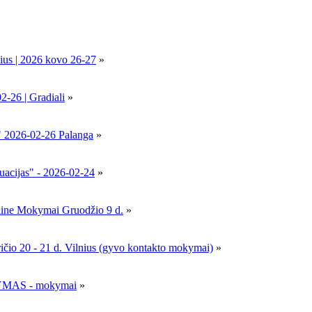
ius | 2026 kovo 26-27
»
6 | Gradiali
»
" 2026-02-26 Palanga
»
uacijas" - 2026-02-24
»
nline Mokymai Gruodžio 9 d.
»
- 21 d. Vilnius (gyvo kontakto mokymai)
»
MAS - mokymai
»