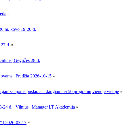
pėda
»
26 m. kovo 19-20 d.
»
 27 d.
»
Online | Gegužės 28 d.
»
dovams | Pradžia 2026-10-15
»
nizacijoms puslapis – daugiau nei 50 programų vienoje vietoje
»
-24 d. | Vilnius | Manager.LT Akademija
»
" | 2026-03-17
»