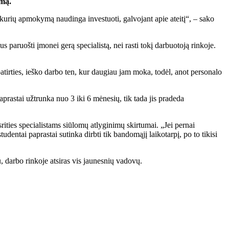
umą.
 kurių apmokymą naudinga investuoti, galvojant apie ateitį“, – sako
s paruošti įmonei gerą specialistą, nei rasti tokį darbuotoją rinkoje.
patirties, ieško darbo ten, kur daugiau jam moka, todėl, anot personalo
aprastai užtrunka nuo 3 iki 6 mėnesių, tik tada jis pradeda
rities specialistams siūlomų atlyginimų skirtumai. „Jei pernai
dentai paprastai sutinka dirbti tik bandomąjį laikotarpį, po to tikisi
, darbo rinkoje atsiras vis jaunesnių vadovų.