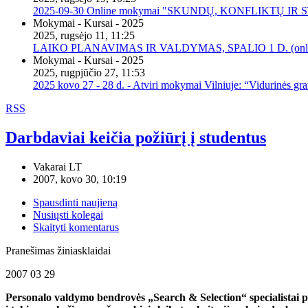
2025-09-30 Online mokymai "SKUNDŲ, KONFLIKTŲ I
Mokymai - Kursai - 2025
2025, rugsėjo 11, 11:25
LAIKO PLANAVIMAS IR VALDYMAS, SPALIO 1 D. (onli
Mokymai - Kursai - 2025
2025, rugpjūčio 27, 11:53
2025 kovo 27 - 28 d. - Atviri mokymai Vilniuje: “Vidurinės gr
RSS
Darbdaviai keičia požiūrį į studentus
Vakarai LT
2007, kovo 30, 10:19
Spausdinti naujieną
Nusiųsti kolegai
Skaityti komentarus
Pranešimas žiniasklaidai
2007 03 29
Personalo valdymo bendrovės „Search & Selection“ specialistai pa