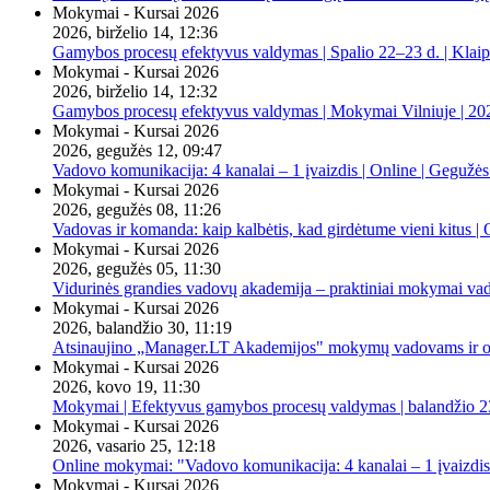
Mokymai - Kursai 2026
2026, birželio 14, 12:36
Gamybos procesų efektyvus valdymas | Spalio 22–23 d. | Klai
Mokymai - Kursai 2026
2026, birželio 14, 12:32
Gamybos procesų efektyvus valdymas | Mokymai Vilniuje | 20
Mokymai - Kursai 2026
2026, gegužės 12, 09:47
Vadovo komunikacija: 4 kanalai – 1 įvaizdis | Online | Gegužės
Mokymai - Kursai 2026
2026, gegužės 08, 11:26
Vadovas ir komanda: kaip kalbėtis, kad girdėtume vieni kitus | 
Mokymai - Kursai 2026
2026, gegužės 05, 11:30
Vidurinės grandies vadovų akademija – praktiniai mokymai va
Mokymai - Kursai 2026
2026, balandžio 30, 11:19
Atsinaujino „Manager.LT Akademijos" mokymų vadovams ir orga
Mokymai - Kursai 2026
2026, kovo 19, 11:30
Mokymai | Efektyvus gamybos procesų valdymas | balandžio 23
Mokymai - Kursai 2026
2026, vasario 25, 12:18
Online mokymai: "Vadovo komunikacija: 4 kanalai – 1 įvaizdis
Mokymai - Kursai 2026