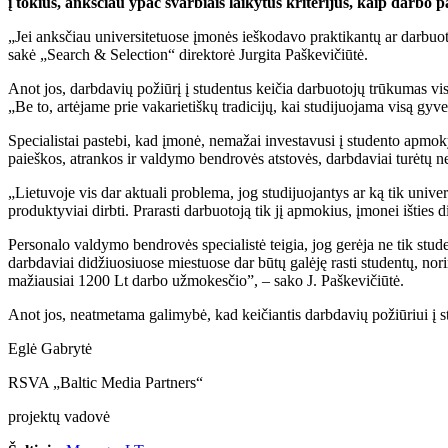
į tokius, anksčiau ypač svarbiais laikytus kriterijus, kaip darbo p
„Jei anksčiau universitetuose įmonės ieškodavo praktikantų ar darbuot
sakė „Search & Selection“ direktorė Jurgita Paškevičiūtė.
Anot jos, darbdavių požiūrį į studentus keičia darbuotojų trūkumas visoj
„Be to, artėjame prie vakarietiškų tradicijų, kai studijuojama visą gyve
Specialistai pastebi, kad įmonė, nemažai investavusi į studento apmokym
paieškos, atrankos ir valdymo bendrovės atstovės, darbdaviai turėtų ne
„Lietuvoje vis dar aktuali problema, jog studijuojantys ar ką tik unive
produktyviai dirbti. Prarasti darbuotoją tik jį apmokius, įmonei išties 
Personalo valdymo bendrovės specialistė teigia, jog gerėja ne tik stud
darbdaviai didžiuosiuose miestuose dar būtų galėję rasti studentų, nori
mažiausiai 1200 Lt darbo užmokesčio”, – sako J. Paškevičiūtė.
Anot jos, neatmetama galimybė, kad keičiantis darbdavių požiūriui į st
Eglė Gabrytė
RSVA „Baltic Media Partners“
projektų vadovė