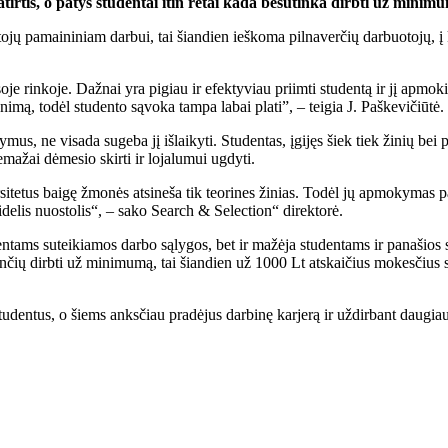
atirtis, o patys studentai itin retai kada besutinka dirbti už minim
ojų pamaininiam darbui, tai šiandien ieškoma pilnaverčių darbuotojų, į
e rinkoje. Dažnai yra pigiau ir efektyviau priimti studentą ir jį apmokiu
nimą, todėl studento sąvoka tampa labai plati”, – teigia J. Paškevičiūtė.
us, ne visada sugeba jį išlaikyti. Studentas, įgijęs šiek tiek žinių bei 
mažai dėmesio skirti ir lojalumui ugdyti.
rsitetus baigę žmonės atsineša tik teorines žinias. Todėl jų apmokymas p
didelis nuostolis“, – sako Search & Selection“ direktorė.
entams suteikiamos darbo sąlygos, bet ir mažėja studentams ir panašios s
nčių dirbti už minimumą, tai šiandien už 1000 Lt atskaičius mokesčius stu
udentus, o šiems anksčiau pradėjus darbinę karjerą ir uždirbant daugiau