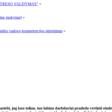
R STRESO VALDYMAS"
»
ne mokymai)
»
andies vadovų kompetencijos stiprinimas
»
stebi, jog kuo toliau, tuo labiau darbdaviai pradeda vertinti stude