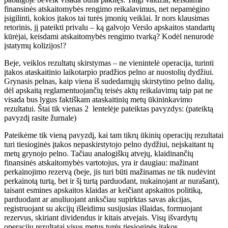
finansinės atskaitomybės rengimo reikalavimus, net nepamėgino
įsigilinti, kokios įtakos tai turės įmonių veiklai. Ir nors klausimas
retorinis, jį pateikti privalu – ką galvojo Verslo apskaitos standartų
kūrėjai, keisdami atskaitomybės rengimo tvarką? Kodėl nenurodė
įstatymų kolizijos!?
Beje, veiklos rezultatų skirstymas – ne vienintelė operacija, turinti
įtakos ataskaitinio laikotarpio pradžios pelno ar nuostolių dydžiui.
Grynasis pelnas, kaip viena iš sudedamųjų skirstytino pelno dalių,
dėl apskaitą reglamentuojančių teisės aktų reikalavimų taip pat ne
visada bus lygus faktiškam ataskaitinių metų ūkininkavimo
rezultatui. Štai tik vienas 2 lentelėje pateiktas pavyzdys: (pateiktą
pavyzdį rasite žurnale)
Pateikėme tik vieną pavyzdį, kai tam tikrų ūkinių operacijų rezultatai
turi tiesioginės įtakos nepaskirstytojo pelno dydžiui, neįskaitant tų
metų grynojo pelno. Tačiau analogiškų atvejų, klaidinančių
finansinės atskaitomybės vartotojus, yra ir daugiau: mažinant
perkainojimo rezervą (beje, jis turi būti mažinamas ne tik nudėvint
perkainotą turtą, bet ir šį turtą parduodant, nukainojant ar nurašant),
taisant esmines apskaitos klaidas ar keičiant apskaitos politiką,
parduodant ar anuliuojant anksčiau supirktas savas akcijas,
registruojant su akcijų išleidimu susijusias išlaidas, formuojant
rezervus, skiriant dividendus ir kitais atvejais. Visų išvardytų
operacijų rezultatai visus metus turės tiesioginės įtakos