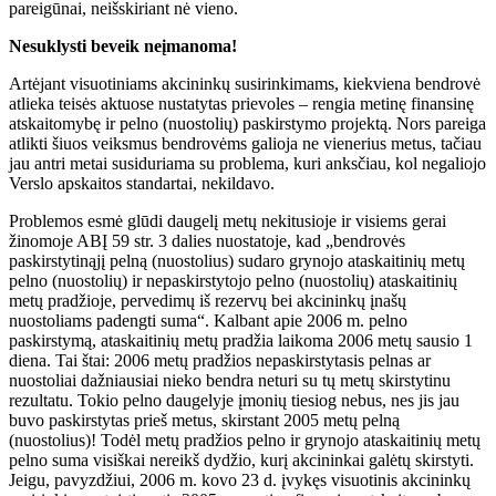
pareigūnai, neišskiriant nė vieno.
Nesuklysti beveik neįmanoma!
Artėjant visuotiniams akcininkų susirinkimams, kiekviena bendrovė
atlieka teisės aktuose nustatytas prievoles – rengia metinę finansinę
atskaitomybę ir pelno (nuostolių) paskirstymo projektą. Nors pareiga
atlikti šiuos veiksmus bendrovėms galioja ne vienerius metus, tačiau
jau antri metai susiduriama su problema, kuri anksčiau, kol negaliojo
Verslo apskaitos standartai, nekildavo.
Problemos esmė glūdi daugelį metų nekitusioje ir visiems gerai
žinomoje ABĮ 59 str. 3 dalies nuostatoje, kad „bendrovės
paskirstytinąjį pelną (nuostolius) sudaro grynojo ataskaitinių metų
pelno (nuostolių) ir nepaskirstytojo pelno (nuostolių) ataskaitinių
metų pradžioje, pervedimų iš rezervų bei akcininkų įnašų
nuostoliams padengti suma“. Kalbant apie 2006 m. pelno
paskirstymą, ataskaitinių metų pradžia laikoma 2006 metų sausio 1
diena. Tai štai: 2006 metų pradžios nepaskirstytasis pelnas ar
nuostoliai dažniausiai nieko bendra neturi su tų metų skirstytinu
rezultatu. Tokio pelno daugelyje įmonių tiesiog nebus, nes jis jau
buvo paskirstytas prieš metus, skirstant 2005 metų pelną
(nuostolius)! Todėl metų pradžios pelno ir grynojo ataskaitinių metų
pelno suma visiškai nereikš dydžio, kurį akcininkai galėtų skirstyti.
Jeigu, pavyzdžiui, 2006 m. kovo 23 d. įvykęs visuotinis akcininkų