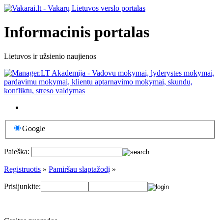
Informacinis portalas
Lietuvos ir užsienio naujienos
Google
Paieška:
Registruotis
»
Pamiršau slaptažodį
»
Prisijunkite: