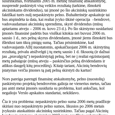
susirinkimas, tvirtinantis 2005 m. metinę finansinę atskaitomybę,
nusprendė paskirstyti visą veiklos rezultatą (tarkime, išmokėti
akcininkams dividendus), tai įmonė po šio akcininkų susirinkimo
faktiškai turės nulį nepaskirstyto pelno. Buhalterinėje apskaitoje tai
bus atspindėta ta data, kai realiai įvyko ūkinė operacija –bendrovė,
vadovaudamasi akcininkų sprendimu, skyrė dividendus (mūsų
aptariamu atveju – 2006 m. kovo 23 d.). Po šio skirstymo susidariusi
įmonės finansinė padėtis bus visiškai kitokia nei buvusi 2006 m.
sausio 1 d., nes pelną skyrus dividendams, įmonė jiems išmokėti bus
išleidusi tam tikrą pinigų sumą. Tačiau prisiminkime, kad
vadovaujantis ABĮ nuostatomis, apskaičiuojant 2006 m. skirstytiną
rezultatą, privalu atsižvelgti į tų metų sausio 1 d. fiksuotą (ir dažnai
jau „pravalgytą“) nepaskirstytąjį pelną, bet ne į realiai egzistuojantį
metų pabaigoje (mūsų atveju – paskirsčius pelną dividendams ir
atlikus daugelį kitų procedūrų). Kitaip tariant, Akcinių bendrovių
įstatymas verčia įmones tą patį pelną skirstyti du kartus!
Nors pareiga parengti finansinę atskaitomybę, pelno (nuostolių)
paskirstymo projektą bendrovėms galioja ne vienerius metus, tačiau
jau antri metai įmonės susiduria su problema, kuri anksčiau, kol
negaliojo Verslo apskaitos standartai, nekildavo.
Čia ir yra problema: nepaskirstyto pelno suma 2006 metų pradžioje
skiriasi nuo nepaskirstyto pelno sumos, likusios po 2006 metais
įvykusio ataskaitinio akcininkų susirinkimo. Tačiau pagal Akcinių