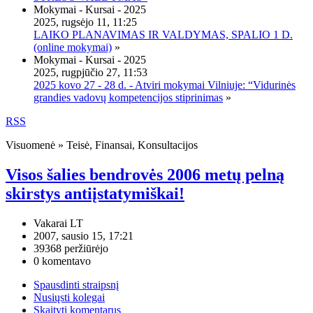
Mokymai - Kursai - 2025
2025, rugsėjo 11, 11:25
LAIKO PLANAVIMAS IR VALDYMAS, SPALIO 1 D.
(online mokymai)
»
Mokymai - Kursai - 2025
2025, rugpjūčio 27, 11:53
2025 kovo 27 - 28 d. - Atviri mokymai Vilniuje: “Vidurinės
grandies vadovų kompetencijos stiprinimas
»
RSS
Visuomenė » Teisė, Finansai, Konsultacijos
Visos šalies bendrovės 2006 metų pelną
skirstys antiįstatymiškai!
Vakarai LT
2007, sausio 15, 17:21
39368 peržiūrėjo
0 komentavo
Spausdinti straipsnį
Nusiųsti kolegai
Skaityti komentarus