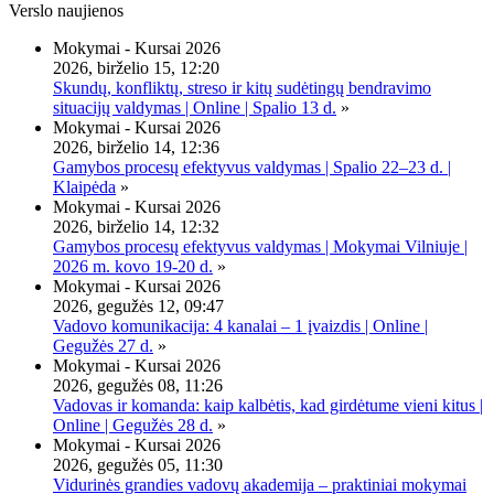
Verslo naujienos
Mokymai - Kursai 2026
2026, birželio 15, 12:20
Skundų, konfliktų, streso ir kitų sudėtingų bendravimo
situacijų valdymas | Online | Spalio 13 d.
»
Mokymai - Kursai 2026
2026, birželio 14, 12:36
Gamybos procesų efektyvus valdymas | Spalio 22–23 d. |
Klaipėda
»
Mokymai - Kursai 2026
2026, birželio 14, 12:32
Gamybos procesų efektyvus valdymas | Mokymai Vilniuje |
2026 m. kovo 19-20 d.
»
Mokymai - Kursai 2026
2026, gegužės 12, 09:47
Vadovo komunikacija: 4 kanalai – 1 įvaizdis | Online |
Gegužės 27 d.
»
Mokymai - Kursai 2026
2026, gegužės 08, 11:26
Vadovas ir komanda: kaip kalbėtis, kad girdėtume vieni kitus |
Online | Gegužės 28 d.
»
Mokymai - Kursai 2026
2026, gegužės 05, 11:30
Vidurinės grandies vadovų akademija – praktiniai mokymai