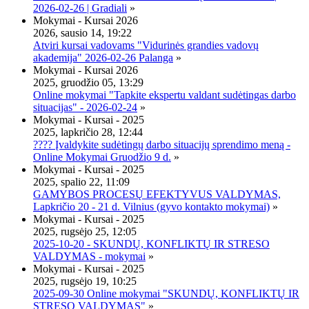
2026-02-26 | Gradiali
»
Mokymai - Kursai 2026
2026, sausio 14, 19:22
Atviri kursai vadovams "Vidurinės grandies vadovų
akademija" 2026-02-26 Palanga
»
Mokymai - Kursai 2026
2025, gruodžio 05, 13:29
Online mokymai "Tapkite ekspertu valdant sudėtingas darbo
situacijas" - 2026-02-24
»
Mokymai - Kursai - 2025
2025, lapkričio 28, 12:44
???? Įvaldykite sudėtingų darbo situacijų sprendimo meną -
Online Mokymai Gruodžio 9 d.
»
Mokymai - Kursai - 2025
2025, spalio 22, 11:09
GAMYBOS PROCESŲ EFEKTYVUS VALDYMAS,
Lapkričio 20 - 21 d. Vilnius (gyvo kontakto mokymai)
»
Mokymai - Kursai - 2025
2025, rugsėjo 25, 12:05
2025-10-20 - SKUNDŲ, KONFLIKTŲ IR STRESO
VALDYMAS - mokymai
»
Mokymai - Kursai - 2025
2025, rugsėjo 19, 10:25
2025-09-30 Online mokymai "SKUNDŲ, KONFLIKTŲ IR
STRESO VALDYMAS"
»