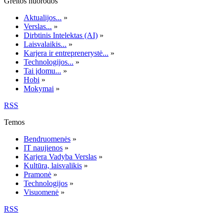
Greitos nuorodos
Aktualijos...
»
Verslas...
»
Dirbtinis Intelektas (AI)
»
Laisvalaikis...
»
Karjera ir entreprenerystė...
»
Technologijos...
»
Tai įdomu...
»
Hobi
»
Mokymai
»
RSS
Temos
Bendruomenės
»
IT naujienos
»
Karjera Vadyba Verslas
»
Kultūra, laisvalikis
»
Pramonė
»
Technologijos
»
Visuomenė
»
RSS