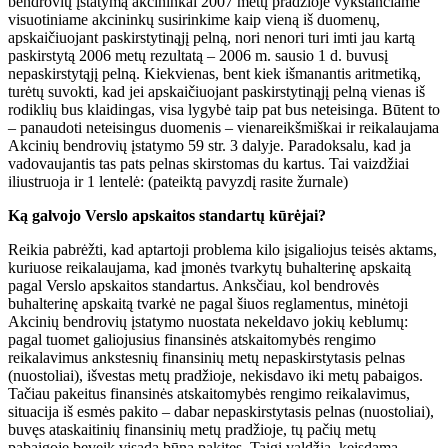
bendrovių įstatymą akcininkai 2007 metų pradžioje vykstančiame
visuotiniame akcininkų susirinkime kaip vieną iš duomenų,
apskaičiuojant paskirstytinąjį pelną, nori nenori turi imti jau kartą
paskirstytą 2006 metų rezultatą – 2006 m. sausio 1 d. buvusį
nepaskirstytąjį pelną. Kiekvienas, bent kiek išmanantis aritmetiką,
turėtų suvokti, kad jei apskaičiuojant paskirstytinąjį pelną vienas iš
rodiklių bus klaidingas, visa lygybė taip pat bus neteisinga. Būtent to
– panaudoti neteisingus duomenis – vienareikšmiškai ir reikalaujama
Akcinių bendrovių įstatymo 59 str. 3 dalyje. Paradoksalu, kad ja
vadovaujantis tas pats pelnas skirstomas du kartus. Tai vaizdžiai
iliustruoja ir 1 lentelė: (pateiktą pavyzdį rasite žurnale)
Ką galvojo Verslo apskaitos standartų kūrėjai?
Reikia pabrėžti, kad aptartoji problema kilo įsigaliojus teisės aktams,
kuriuose reikalaujama, kad įmonės tvarkytų buhalterinę apskaitą
pagal Verslo apskaitos standartus. Anksčiau, kol bendrovės
buhalterinę apskaitą tvarkė ne pagal šiuos reglamentus, minėtoji
Akcinių bendrovių įstatymo nuostata nekeldavo jokių keblumų:
pagal tuomet galiojusius finansinės atskaitomybės rengimo
reikalavimus ankstesnių finansinių metų nepaskirstytasis pelnas
(nuostoliai), išvestas metų pradžioje, nekisdavo iki metų pabaigos.
Tačiau pakeitus finansinės atskaitomybės rengimo reikalavimus,
situacija iš esmės pakito – dabar nepaskirstytasis pelnas (nuostoliai),
buvęs ataskaitinių finansinių metų pradžioje, tų pačių metų
pabaigoje beveik visada būna pakitęs. Taigi valdžia, keisdama