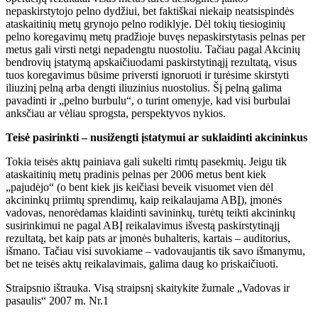
nepaskirstytojo pelno dydžiui, bet faktiškai niekaip neatsispindės
ataskaitinių metų grynojo pelno rodiklyje. Dėl tokių tiesioginių
pelno koregavimų metų pradžioje buvęs nepaskirstytasis pelnas per
metus gali virsti netgi nepadengtu nuostoliu. Tačiau pagal Akcinių
bendrovių įstatymą apskaičiuodami paskirstytinąjį rezultatą, visus
tuos koregavimus būsime priversti ignoruoti ir turėsime skirstyti
iliuzinį pelną arba dengti iliuzinius nuostolius. Šį pelną galima
pavadinti ir „pelno burbulu“, o turint omenyje, kad visi burbulai
anksčiau ar vėliau sprogsta, perspektyvos nykios.
Teisė pasirinkti – nusižengti įstatymui ar suklaidinti akcininkus
Tokia teisės aktų painiava gali sukelti rimtų pasekmių. Jeigu tik
ataskaitinių metų pradinis pelnas per 2006 metus bent kiek
„pajudėjo“ (o bent kiek jis keičiasi beveik visuomet vien dėl
akcininkų priimtų sprendimų, kaip reikalaujama ABĮ), įmonės
vadovas, nenorėdamas klaidinti savininkų, turėtų teikti akcininkų
susirinkimui ne pagal ABĮ reikalavimus išvestą paskirstytinąjį
rezultatą, bet kaip pats ar įmonės buhalteris, kartais – auditorius,
išmano. Tačiau visi suvokiame – vadovaujantis tik savo išmanymu,
bet ne teisės aktų reikalavimais, galima daug ko priskaičiuoti.
Straipsnio ištrauka. Visą straipsnį skaitykite žurnale „Vadovas ir
pasaulis“ 2007 m. Nr.1