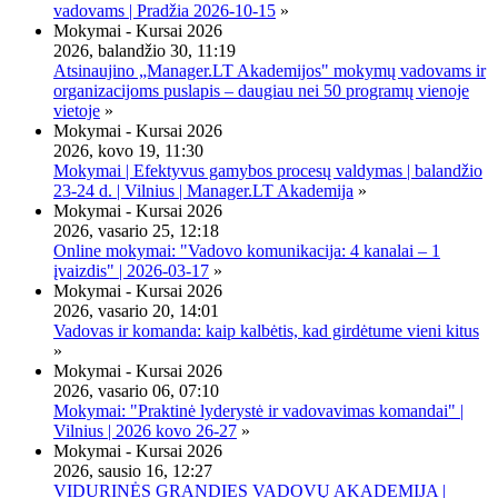
vadovams | Pradžia 2026-10-15
»
Mokymai - Kursai 2026
2026, balandžio 30, 11:19
Atsinaujino „Manager.LT Akademijos" mokymų vadovams ir
organizacijoms puslapis – daugiau nei 50 programų vienoje
vietoje
»
Mokymai - Kursai 2026
2026, kovo 19, 11:30
Mokymai | Efektyvus gamybos procesų valdymas | balandžio
23-24 d. | Vilnius | Manager.LT Akademija
»
Mokymai - Kursai 2026
2026, vasario 25, 12:18
Online mokymai: "Vadovo komunikacija: 4 kanalai – 1
įvaizdis" | 2026-03-17
»
Mokymai - Kursai 2026
2026, vasario 20, 14:01
Vadovas ir komanda: kaip kalbėtis, kad girdėtume vieni kitus
»
Mokymai - Kursai 2026
2026, vasario 06, 07:10
Mokymai: "Praktinė lyderystė ir vadovavimas komandai" |
Vilnius | 2026 kovo 26-27
»
Mokymai - Kursai 2026
2026, sausio 16, 12:27
VIDURINĖS GRANDIES VADOVŲ AKADEMIJA |