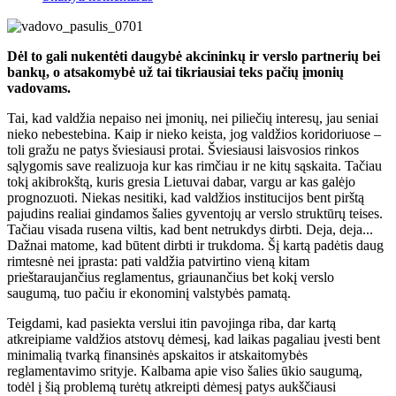
Dėl to gali nukentėti daugybė akcininkų ir verslo partnerių bei
bankų, o atsakomybė už tai tikriausiai teks pačių įmonių
vadovams.
Tai, kad valdžia nepaiso nei įmonių, nei piliečių interesų, jau seniai
nieko nebestebina. Kaip ir nieko keista, jog valdžios koridoriuose –
toli gražu ne patys šviesiausi protai. Šviesiausi laisvosios rinkos
sąlygomis save realizuoja kur kas rimčiau ir ne kitų sąskaita. Tačiau
tokį akibrokštą, kuris gresia Lietuvai dabar, vargu ar kas galėjo
prognozuoti. Niekas nesitiki, kad valdžios institucijos bent pirštą
pajudins realiai gindamos šalies gyventojų ar verslo struktūrų teises.
Tačiau visada rusena viltis, kad bent netrukdys dirbti. Deja, deja...
Dažnai matome, kad būtent dirbti ir trukdoma. Šį kartą padėtis daug
rimtesnė nei įprasta: pati valdžia patvirtino vieną kitam
prieštaraujančius reglamentus, griaunančius bet kokį verslo
saugumą, tuo pačiu ir ekonominį valstybės pamatą.
Teigdami, kad pasiekta verslui itin pavojinga riba, dar kartą
atkreipiame valdžios atstovų dėmesį, kad laikas pagaliau įvesti bent
minimalią tvarką finansinės apskaitos ir atskaitomybės
reglamentavimo srityje. Kalbama apie viso šalies ūkio saugumą,
todėl į šią problemą turėtų atkreipti dėmesį patys aukščiausi