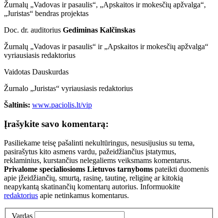
Žurnalų „Vadovas ir pasaulis“, „Apskaitos ir mokesčių apžvalga“,
„Juristas“ bendras projektas
Doc. dr. auditorius
Gediminas Kalčinskas
Žurnalų „Vadovas ir pasaulis“ ir „Apskaitos ir mokesčių apžvalga“
vyriausiasis redaktorius
Vaidotas Dauskurdas
Žurnalo „Juristas“ vyriausiasis redaktorius
Šaltinis:
www.paciolis.lt/vip
Įrašykite savo komentarą:
Pasiliekame teisę pašalinti nekultūringus, nesusijusius su tema,
pasirašytus kito asmens vardu, pažeidžiančius įstatymus,
reklaminius, kurstančius nelegaliems veiksmams komentarus.
Privalome specialiosioms Lietuvos tarnyboms
pateikti duomenis
apie įžeidžiančių, smurtą, rasinę, tautinę, religinę ar kitokią
neapykantą skatinančių komentarų autorius. Informuokite
redaktorius
apie netinkamus komentarus.
Vardas