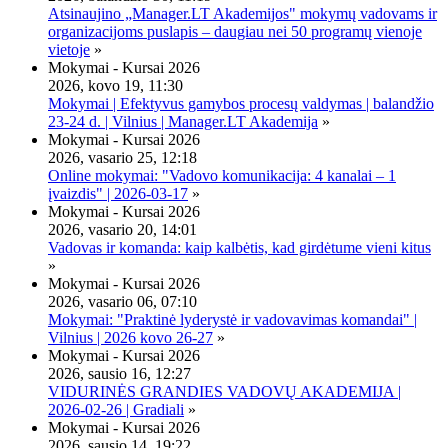
Atsinaujino „Manager.LT Akademijos" mokymų vadovams ir
organizacijoms puslapis – daugiau nei 50 programų vienoje
vietoje
»
Mokymai - Kursai 2026
2026, kovo 19, 11:30
Mokymai | Efektyvus gamybos procesų valdymas | balandžio
23-24 d. | Vilnius | Manager.LT Akademija
»
Mokymai - Kursai 2026
2026, vasario 25, 12:18
Online mokymai: "Vadovo komunikacija: 4 kanalai – 1
įvaizdis" | 2026-03-17
»
Mokymai - Kursai 2026
2026, vasario 20, 14:01
Vadovas ir komanda: kaip kalbėtis, kad girdėtume vieni kitus
»
Mokymai - Kursai 2026
2026, vasario 06, 07:10
Mokymai: "Praktinė lyderystė ir vadovavimas komandai" |
Vilnius | 2026 kovo 26-27
»
Mokymai - Kursai 2026
2026, sausio 16, 12:27
VIDURINĖS GRANDIES VADOVŲ AKADEMIJA |
2026-02-26 | Gradiali
»
Mokymai - Kursai 2026
2026, sausio 14, 19:22