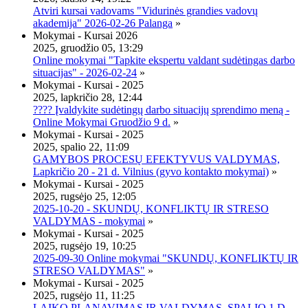
Atviri kursai vadovams "Vidurinės grandies vadovų
akademija" 2026-02-26 Palanga
»
Mokymai - Kursai 2026
2025, gruodžio 05, 13:29
Online mokymai "Tapkite ekspertu valdant sudėtingas darbo
situacijas" - 2026-02-24
»
Mokymai - Kursai - 2025
2025, lapkričio 28, 12:44
???? Įvaldykite sudėtingų darbo situacijų sprendimo meną -
Online Mokymai Gruodžio 9 d.
»
Mokymai - Kursai - 2025
2025, spalio 22, 11:09
GAMYBOS PROCESŲ EFEKTYVUS VALDYMAS,
Lapkričio 20 - 21 d. Vilnius (gyvo kontakto mokymai)
»
Mokymai - Kursai - 2025
2025, rugsėjo 25, 12:05
2025-10-20 - SKUNDŲ, KONFLIKTŲ IR STRESO
VALDYMAS - mokymai
»
Mokymai - Kursai - 2025
2025, rugsėjo 19, 10:25
2025-09-30 Online mokymai "SKUNDŲ, KONFLIKTŲ IR
STRESO VALDYMAS"
»
Mokymai - Kursai - 2025
2025, rugsėjo 11, 11:25
LAIKO PLANAVIMAS IR VALDYMAS, SPALIO 1 D.