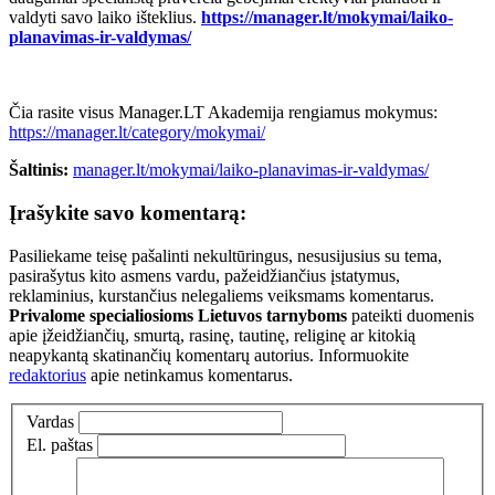
valdyti savo laiko išteklius.
https://manager.lt/mokymai/laiko-
planavimas-ir-valdymas/
Čia rasite visus Manager.LT Akademija rengiamus mokymus:
https://manager.lt/category/mokymai/
Šaltinis:
manager.lt/mokymai/laiko-planavimas-ir-valdymas/
Įrašykite savo komentarą:
Pasiliekame teisę pašalinti nekultūringus, nesusijusius su tema,
pasirašytus kito asmens vardu, pažeidžiančius įstatymus,
reklaminius, kurstančius nelegaliems veiksmams komentarus.
Privalome specialiosioms Lietuvos tarnyboms
pateikti duomenis
apie įžeidžiančių, smurtą, rasinę, tautinę, religinę ar kitokią
neapykantą skatinančių komentarų autorius. Informuokite
redaktorius
apie netinkamus komentarus.
Vardas
El. paštas