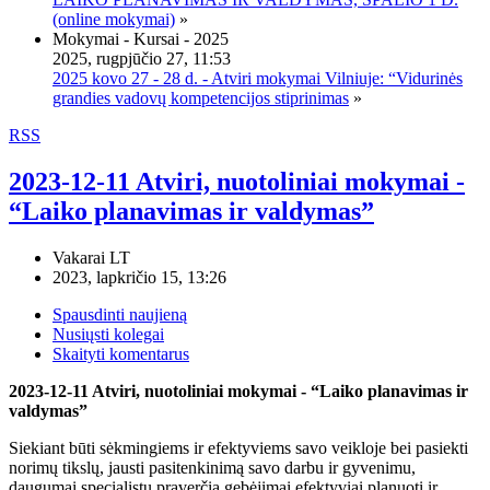
(online mokymai)
»
Mokymai - Kursai - 2025
2025, rugpjūčio 27, 11:53
2025 kovo 27 - 28 d. - Atviri mokymai Vilniuje: “Vidurinės
grandies vadovų kompetencijos stiprinimas
»
RSS
2023-12-11 Atviri, nuotoliniai mokymai -
“Laiko planavimas ir valdymas”
Vakarai LT
2023, lapkričio 15, 13:26
Spausdinti naujieną
Nusiųsti kolegai
Skaityti komentarus
2023-12-11 Atviri, nuotoliniai mokymai - “Laiko planavimas ir
valdymas”
Siekiant būti sėkmingiems ir efektyviems savo veikloje bei pasiekti
norimų tikslų, jausti pasitenkinimą savo darbu ir gyvenimu,
daugumai specialistų praverčia gebėjimai efektyviai planuoti ir