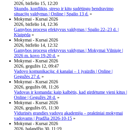
2026, birželio 15, 12:20
Skundų, konfliktų, streso ir kitų sudėtingų bendravimo
situacijų valdymas | Online | Spalio 13 d.
»
Mokymai - Kursai 2026
2026, birželio 14, 12:36
Gamybos procesų efektyvus valdymas | Spalio 22–23 d. |
Klaipėda
»
Mokymai - Kursai 2026
2026, birželio 14, 12:32
Gamybos procesų efektyvus valdymas | Mokymai Vilniuje |
2026 m. kovo 19-20 d.
»
Mokymai - Kursai 2026
2026, gegužės 12, 09:47
Vadovo komunikacija: 4 kanalai – 1 įvaizdis | Online |
Gegužės 27 d.
»
Mokymai - Kursai 2026
2026, gegužės 08, 11:26
Vadovas ir komanda: kaip kalbėtis, kad girdėtume vieni kitus |
Online | Gegužės 28 d.
»
Mokymai - Kursai 2026
2026, gegužės 05, 11:30
Vidurinės grandies vadovų akademija – praktiniai mokymai
vadovams | Pradžia 2026-10-15
»
Mokymai - Kursai 2026
2026, balandžio 30, 11:19