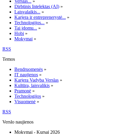
Verslas...
»
Dirbtinis Intelektas (AI)
»
Laisvalaikis...
»
Karjera ir entreprenerystė...
»
Technologijos...
»
Tai įdomu...
»
Hobi
»
Mokymai
»
RSS
Temos
Bendruomenės
»
IT naujienos
»
Karjera Vadyba Verslas
»
Kultūra, laisvalikis
»
Pramonė
»
Technologijos
»
Visuomenė
»
RSS
Verslo naujienos
Mokymai - Kursai 2026