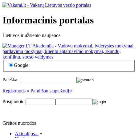
Informacinis portalas
Lietuvos ir užsienio naujienos
Google
Paieška:
Registruotis
»
Pamiršau slaptažodį
»
Prisijunkite:
Greitos nuorodos
Aktualijos...
»