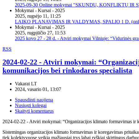
2025-09-30 Online mokymai "SKUNDŲ, KONFLIKTŲ I
Mokymai - Kursai - 2025
2025, rugsėjo 11, 11:25
LAIKO PLANAVIMAS IR VALDYMAS, SPALIO 1 D. (onli
Mokymai - Kursai - 2025
2025, rugpjūčio 27, 11:53
2025 kovo 27 - 28 d. - Atviri mokymai Vilniuje: “Vidurinės gr
RSS
2024-02-22 - Atviri mokymai: “Organizaci
komunikacijos bei rinkodaros specialista
Vakarai LT
2024, vasario 01, 13:07
Spausdinti naujieną
Nusiųsti kolegai
Skaityti komentarus
2024-02-22 - Atviri mokymai: “Organizacijos klimato formavimas ir
Sistemingas organizacijos klimato formavimas ir koregavimas pritaikant 
tiek kolektyvuose veikia mažiausiai trys labai ryškiai skirtingos darbu