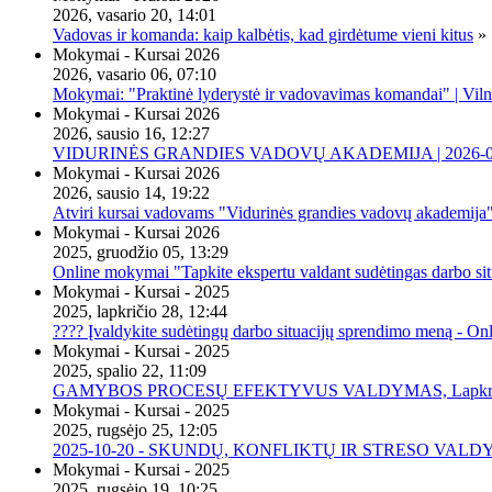
2026, vasario 20, 14:01
Vadovas ir komanda: kaip kalbėtis, kad girdėtume vieni kitus
»
Mokymai - Kursai 2026
2026, vasario 06, 07:10
Mokymai: "Praktinė lyderystė ir vadovavimas komandai" | Viln
Mokymai - Kursai 2026
2026, sausio 16, 12:27
VIDURINĖS GRANDIES VADOVŲ AKADEMIJA | 2026-02-2
Mokymai - Kursai 2026
2026, sausio 14, 19:22
Atviri kursai vadovams "Vidurinės grandies vadovų akademija
Mokymai - Kursai 2026
2025, gruodžio 05, 13:29
Online mokymai "Tapkite ekspertu valdant sudėtingas darbo sit
Mokymai - Kursai - 2025
2025, lapkričio 28, 12:44
???? Įvaldykite sudėtingų darbo situacijų sprendimo meną - O
Mokymai - Kursai - 2025
2025, spalio 22, 11:09
GAMYBOS PROCESŲ EFEKTYVUS VALDYMAS, Lapkričio 20 
Mokymai - Kursai - 2025
2025, rugsėjo 25, 12:05
2025-10-20 - SKUNDŲ, KONFLIKTŲ IR STRESO VALDY
Mokymai - Kursai - 2025
2025, rugsėjo 19, 10:25