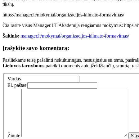
tikslų.
https://manager.lt/mokymai/organizacijos-klimato-formavimas/
Čia rasite visus Manager.LT Akademija rengiamus mokymus: https://
Šaltinis:
manager.lt/mokymai/organizacijos-klimato-formavimas/
Įrašykite savo komentarą:
Pasiliekame teisę pašalinti nekultūringus, nesusijusius su tema, pasi
Lietuvos tarnyboms
pateikti duomenis apie įžeidžiančių, smurtą, ras
Vardas
El. paštas
Žinutė