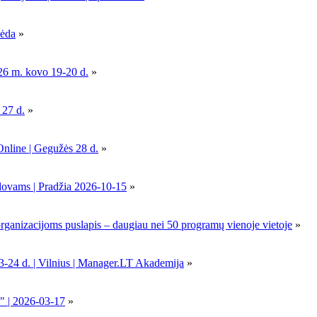
pėda
»
26 m. kovo 19-20 d.
»
 27 d.
»
Online | Gegužės 28 d.
»
dovams | Pradžia 2026-10-15
»
nizacijoms puslapis – daugiau nei 50 programų vienoje vietoje
»
-24 d. | Vilnius | Manager.LT Akademija
»
" | 2026-03-17
»