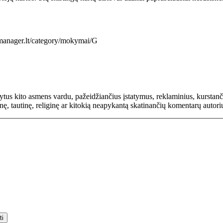
manager.lt/category/mokymai/G
rašytus kito asmens vardu, pažeidžiančius įstatymus, reklaminius, kurs
inę, tautinę, religinę ar kitokią neapykantą skatinančių komentarų autor