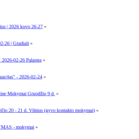
ius | 2026 kovo 26-27
»
6 | Gradiali
»
" 2026-02-26 Palanga
»
uacijas" - 2026-02-24
»
nline Mokymai Gruodžio 9 d.
»
- 21 d. Vilnius (gyvo kontakto mokymai)
»
MAS - mokymai
»