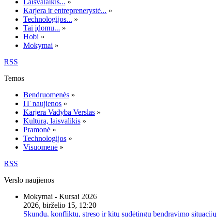
Laisvalaikis...
»
Karjera ir entreprenerystė...
»
Technologijos...
»
Tai įdomu...
»
Hobi
»
Mokymai
»
RSS
Temos
Bendruomenės
»
IT naujienos
»
Karjera Vadyba Verslas
»
Kultūra, laisvalikis
»
Pramonė
»
Technologijos
»
Visuomenė
»
RSS
Verslo naujienos
Mokymai - Kursai 2026
2026, birželio 15, 12:20
Skundų, konfliktų, streso ir kitų sudėtingų bendravimo situacijų