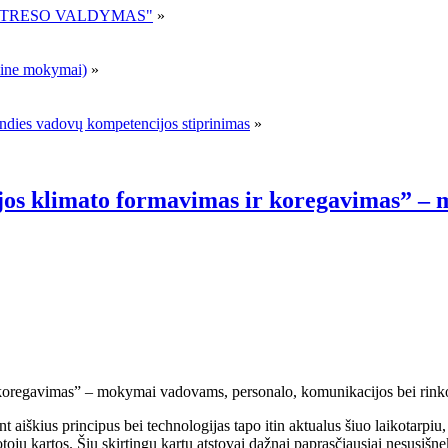
R STRESO VALDYMAS"
»
ne mokymai)
»
andies vadovų kompetencijos stiprinimas
»
jos klimato formavimas ir koregavimas” –
 koregavimas” – mokymai vadovams, personalo, komunikacijos bei rink
aiškius principus bei technologijas tapo itin aktualus šiuo laikotarpiu, 
otojų kartos. Šių skirtingų kartų atstovai dažnai paprasčiausiai nesusišn