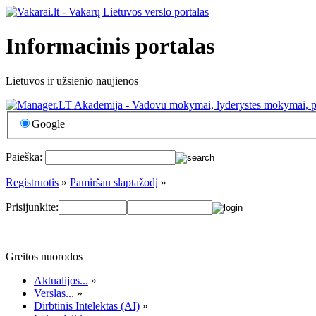
Informacinis portalas
Lietuvos ir užsienio naujienos
Google
Paieška:
Registruotis
»
Pamiršau slaptažodį
»
Prisijunkite:
Greitos nuorodos
Aktualijos...
»
Verslas...
»
Dirbtinis Intelektas (AI)
»