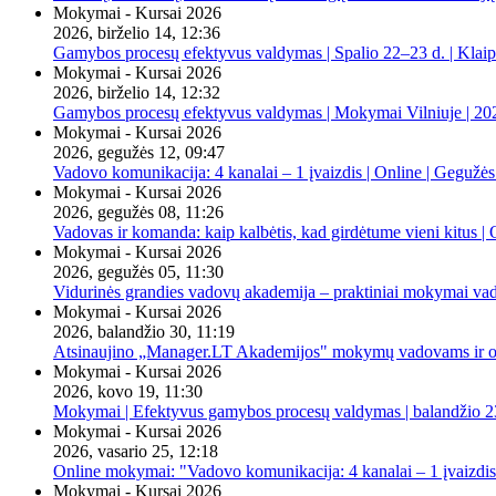
Mokymai - Kursai 2026
2026, birželio 14, 12:36
Gamybos procesų efektyvus valdymas | Spalio 22–23 d. | Klai
Mokymai - Kursai 2026
2026, birželio 14, 12:32
Gamybos procesų efektyvus valdymas | Mokymai Vilniuje | 20
Mokymai - Kursai 2026
2026, gegužės 12, 09:47
Vadovo komunikacija: 4 kanalai – 1 įvaizdis | Online | Gegužės
Mokymai - Kursai 2026
2026, gegužės 08, 11:26
Vadovas ir komanda: kaip kalbėtis, kad girdėtume vieni kitus | 
Mokymai - Kursai 2026
2026, gegužės 05, 11:30
Vidurinės grandies vadovų akademija – praktiniai mokymai va
Mokymai - Kursai 2026
2026, balandžio 30, 11:19
Atsinaujino „Manager.LT Akademijos" mokymų vadovams ir orga
Mokymai - Kursai 2026
2026, kovo 19, 11:30
Mokymai | Efektyvus gamybos procesų valdymas | balandžio 23
Mokymai - Kursai 2026
2026, vasario 25, 12:18
Online mokymai: "Vadovo komunikacija: 4 kanalai – 1 įvaizdis
Mokymai - Kursai 2026