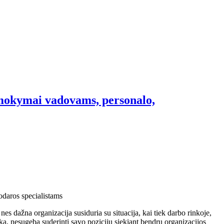
 mokymai vadovams, personalo,
odaros specialistams
nes dažna organizacija susiduria su situacija, kai tiek darbo rinkoje,
eka, nesugeba suderinti savo pozicijų siekiant bendrų organizacijos