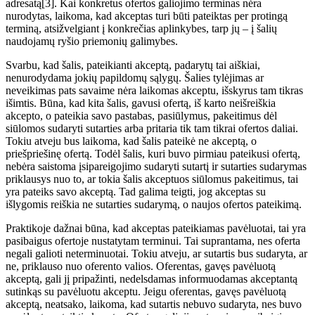
adresatą[3]. Kai konkretus ofertos galiojimo terminas nėra
nurodytas, laikoma, kad akceptas turi būti pateiktas per protingą
terminą, atsižvelgiant į konkrečias aplinkybes, tarp jų – į šalių
naudojamų ryšio priemonių galimybes.
Svarbu, kad šalis, pateikianti akceptą, padarytų tai aiškiai,
nenurodydama jokių papildomų sąlygų. Šalies tylėjimas ar
neveikimas pats savaime nėra laikomas akceptu, išskyrus tam tikras
išimtis. Būna, kad kita šalis, gavusi ofertą, iš karto neišreiškia
akcepto, o pateikia savo pastabas, pasiūlymus, pakeitimus dėl
siūlomos sudaryti sutarties arba pritaria tik tam tikrai ofertos daliai.
Tokiu atveju bus laikoma, kad šalis pateikė ne akceptą, o
priešpriešinę ofertą. Todėl šalis, kuri buvo pirmiau pateikusi ofertą,
nebėra saistoma įsipareigojimo sudaryti sutartį ir sutarties sudarymas
priklausys nuo to, ar tokia šalis akceptuos siūlomus pakeitimus, tai
yra pateiks savo akceptą. Tad galima teigti, jog akceptas su
išlygomis reiškia ne sutarties sudarymą, o naujos ofertos pateikimą.
Praktikoje dažnai būna, kad akceptas pateikiamas pavėluotai, tai yra
pasibaigus ofertoje nustatytam terminui. Tai suprantama, nes oferta
negali galioti neterminuotai. Tokiu atveju, ar sutartis bus sudaryta, ar
ne, priklauso nuo oferento valios. Oferentas, gavęs pavėluotą
akceptą, gali jį pripažinti, nedelsdamas informuodamas akceptantą
sutinkąs su pavėluotu akceptu. Jeigu oferentas, gavęs pavėluotą
akceptą, neatsako, laikoma, kad sutartis nebuvo sudaryta, nes buvo