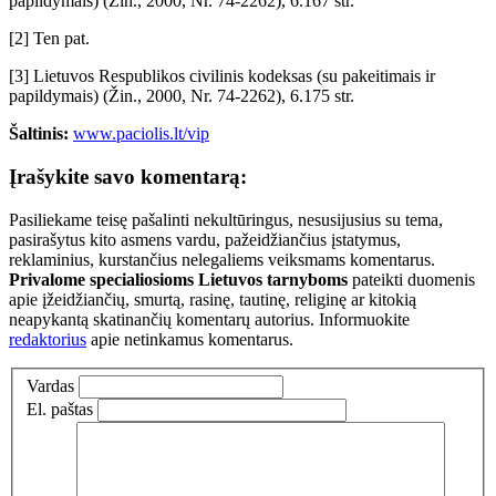
papildymais) (Žin., 2000, Nr. 74-2262), 6.167 str.
[2] Ten pat.
[3] Lietuvos Respublikos civilinis kodeksas (su pakeitimais ir
papildymais) (Žin., 2000, Nr. 74-2262), 6.175 str.
Šaltinis:
www.paciolis.lt/vip
Įrašykite savo komentarą:
Pasiliekame teisę pašalinti nekultūringus, nesusijusius su tema,
pasirašytus kito asmens vardu, pažeidžiančius įstatymus,
reklaminius, kurstančius nelegaliems veiksmams komentarus.
Privalome specialiosioms Lietuvos tarnyboms
pateikti duomenis
apie įžeidžiančių, smurtą, rasinę, tautinę, religinę ar kitokią
neapykantą skatinančių komentarų autorius. Informuokite
redaktorius
apie netinkamus komentarus.
Vardas
El. paštas