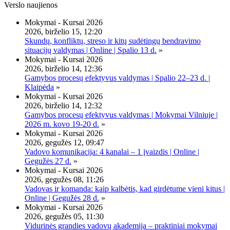
Verslo naujienos
Mokymai - Kursai 2026
2026, birželio 15, 12:20
Skundų, konfliktų, streso ir kitų sudėtingų bendravimo
situacijų valdymas | Online | Spalio 13 d.
»
Mokymai - Kursai 2026
2026, birželio 14, 12:36
Gamybos procesų efektyvus valdymas | Spalio 22–23 d. |
Klaipėda
»
Mokymai - Kursai 2026
2026, birželio 14, 12:32
Gamybos procesų efektyvus valdymas | Mokymai Vilniuje |
2026 m. kovo 19-20 d.
»
Mokymai - Kursai 2026
2026, gegužės 12, 09:47
Vadovo komunikacija: 4 kanalai – 1 įvaizdis | Online |
Gegužės 27 d.
»
Mokymai - Kursai 2026
2026, gegužės 08, 11:26
Vadovas ir komanda: kaip kalbėtis, kad girdėtume vieni kitus |
Online | Gegužės 28 d.
»
Mokymai - Kursai 2026
2026, gegužės 05, 11:30
Vidurinės grandies vadovų akademija – praktiniai mokymai