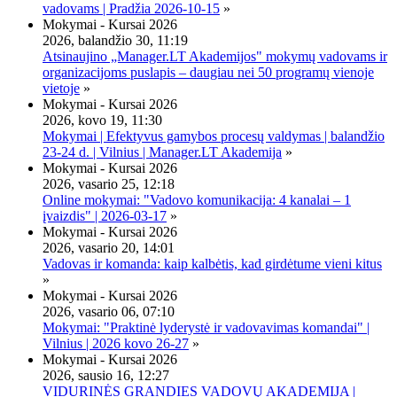
vadovams | Pradžia 2026-10-15
»
Mokymai - Kursai 2026
2026, balandžio 30, 11:19
Atsinaujino „Manager.LT Akademijos" mokymų vadovams ir
organizacijoms puslapis – daugiau nei 50 programų vienoje
vietoje
»
Mokymai - Kursai 2026
2026, kovo 19, 11:30
Mokymai | Efektyvus gamybos procesų valdymas | balandžio
23-24 d. | Vilnius | Manager.LT Akademija
»
Mokymai - Kursai 2026
2026, vasario 25, 12:18
Online mokymai: "Vadovo komunikacija: 4 kanalai – 1
įvaizdis" | 2026-03-17
»
Mokymai - Kursai 2026
2026, vasario 20, 14:01
Vadovas ir komanda: kaip kalbėtis, kad girdėtume vieni kitus
»
Mokymai - Kursai 2026
2026, vasario 06, 07:10
Mokymai: "Praktinė lyderystė ir vadovavimas komandai" |
Vilnius | 2026 kovo 26-27
»
Mokymai - Kursai 2026
2026, sausio 16, 12:27
VIDURINĖS GRANDIES VADOVŲ AKADEMIJA |