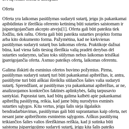
Oferta
Oferta yra laikomas pasiūlymas sudaryti sutartį, jeigu jis pakankamai
apibūdintas ir išreiškia oferento ketinimą būti sutarties saistomam ir
įsipareigojančiam akcepto atveju[1]. Oferta gali būti pateikta tiek
žodžiu, tiek raštu. Oferta gali būti pateikta sutarties projekto forma
arba kito dokumento forma. Pažymėtina, kad ne kiekvienas
pasiūlymas sudaryti sutartį bus laikomas oferta. Praktikoje dažnai
būna, kad viena šalis tiesiog išreiškia valią pradėti derybas dėl
sutarties sudarymo, tačiau toks siūlymas nebus laikomas teisiškai
įpareigojančia oferta. Asmuo pateikęs ofertą, laikomas oferentu.
Galima išskirti du esminius ofertos buvimo požymius. Pirma,
pasiūlymas sudaryti sutartį turi būti pakankamai apibrėžtas, ir, antra,
pasiūlyme turi būti aiškiai išreikšta siūlančios šalies valia sudaryti
sutartį. Sprendžiant, ar pasiūlymas yra pakankamai apibrėžtas, ar ne,
analizuojamos konkrečios faktinės aplinkybės, šalių tarpusavio
santykiai. Paprastai tam, kad būtų galima kalbėti apie pakankamai
apibrėžtą pasiūlymą, reikia, kad jame būtų nurodytos esminės
sutarties sąlygos. Kita vertus, jeigu šalis sieja ilgalaikis
bendradarbiavimas, pasiūlymas gali būti suprantamas kaip oferta, net
nesant jame apibrėžtoms esminėms sąlygoms. Aiškus pasiūlymą
teikiančios šalies valios išreiškimas reiškia, kad ji sutinka būti
saistoma įsipareigojimo sudaryti sutartį, jeigu kita šalis pateiks