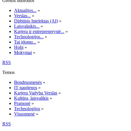
Greitos nuorodos
Aktualijos...
»
Verslas...
»
Dirbtinis Intelektas (AI)
»
Laisvalaikis...
»
Karjera ir entreprenerystė...
»
Technologijos...
»
Tai įdomu...
»
Hobi
»
Mokymai
»
RSS
Temos
Bendruomenės
»
IT naujienos
»
Karjera Vadyba Verslas
»
Kultūra, laisvalikis
»
Pramonė
»
Technologijos
»
Visuomenė
»
RSS