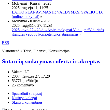
Mokymai - Kursai - 2025
2025, rugsėjo 11, 11:25
LAIKO PLANAVIMAS IR VALDYMAS, SPALIO 1 D.
(online mokymai)
»
Mokymai - Kursai - 2025
2025, rugpjūčio 27, 11:53
2025 kovo 27 - 28 d. - Atviri mokymai Vilniuje: “Vidurinės
grandies vadovų kompetencijos stiprinimas
»
RSS
Visuomenė » Teisė, Finansai, Konsultacijos
Sutarčių sudarymas: oferta ir akceptas
Vakarai LT
2007, gegužės 27, 17:20
53771 peržiūrėjo
25 komentavo
Spausdinti straipsnį
Nusiųsti kolegai
Skaityti komentarus