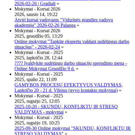
2026-02-26 | Gradiali
»
Mokymai - Kursai 2026
2026, sausio 14, 19:22
Atviri kursai vadovams "Vidurinės grandies vadovų
akademija" 2026-02-26 Palanga
»
Mokymai - Kursai 2026
2025, gruodžio 05, 13:29
Online mokymai "Tapkite ekspertu valdant sudėtingas darbo
situacijas" - 2026-02-24
»
Mokymai - Kursai - 2025
2025, lapkričio 28, 12:44
???? Įvaldykite sudėtingų darbo situacijų sprendimo meną -
Online Mokymai Gruodžio 9 d.
»
Mokymai - Kursai - 2025
2025, spalio 22, 11:09
GAMYBOS PROCESŲ EFEKTYVUS VALDYMAS,
Lapkričio 20 - 21 d. Vilnius (gyvo kontakto mokymai)
»
Mokymai - Kursai - 2025
2025, rugsėjo 25, 12:05
2025-10-20 - SKUNDŲ, KONFLIKTŲ IR STRESO
VALDYMAS - mokymai
»
Mokymai - Kursai - 2025
2025, rugsėjo 19, 10:25
2025-09-30 Online mokymai "SKUNDŲ, KONFLIKTŲ IR
STRESO VALDYMAS"
»