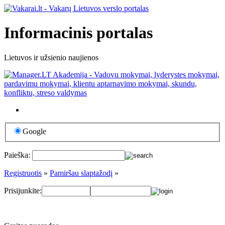
Informacinis portalas
Lietuvos ir užsienio naujienos
Google
Paieška:
Registruotis
»
Pamiršau slaptažodį
»
Prisijunkite: