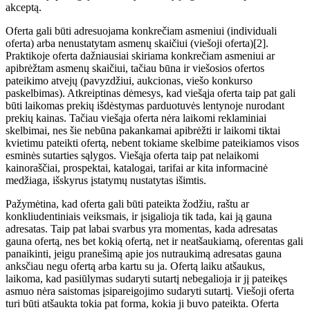
akceptą.
Oferta gali būti adresuojama konkrečiam asmeniui (individuali
oferta) arba nenustatytam asmenų skaičiui (viešoji oferta)[2].
Praktikoje oferta dažniausiai skiriama konkrečiam asmeniui ar
apibrėžtam asmenų skaičiui, tačiau būna ir viešosios ofertos
pateikimo atvejų (pavyzdžiui, aukcionas, viešo konkurso
paskelbimas). Atkreiptinas dėmesys, kad viešąja oferta taip pat gali
būti laikomas prekių išdėstymas parduotuvės lentynoje nurodant
prekių kainas. Tačiau viešąja oferta nėra laikomi reklaminiai
skelbimai, nes šie nebūna pakankamai apibrėžti ir laikomi tiktai
kvietimu pateikti ofertą, nebent tokiame skelbime pateikiamos visos
esminės sutarties sąlygos. Viešąja oferta taip pat nelaikomi
kainoraščiai, prospektai, katalogai, tarifai ar kita informacinė
medžiaga, išskyrus įstatymų nustatytas išimtis.
Pažymėtina, kad oferta gali būti pateikta žodžiu, raštu ar
konkliudentiniais veiksmais, ir įsigalioja tik tada, kai ją gauna
adresatas. Taip pat labai svarbus yra momentas, kada adresatas
gauna ofertą, nes bet kokią ofertą, net ir neatšaukiamą, oferentas gali
panaikinti, jeigu pranešimą apie jos nutraukimą adresatas gauna
anksčiau negu ofertą arba kartu su ja. Ofertą laiku atšaukus,
laikoma, kad pasiūlymas sudaryti sutartį nebegalioja ir jį pateikęs
asmuo nėra saistomas įsipareigojimo sudaryti sutartį. Viešoji oferta
turi būti atšaukta tokia pat forma, kokia ji buvo pateikta. Oferta