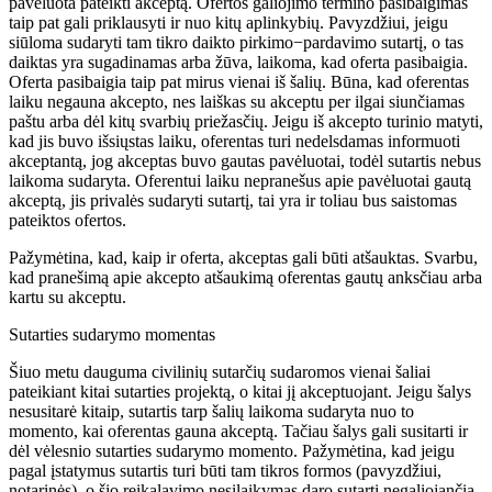
pavėluota pateikti akceptą. Ofertos galiojimo termino pasibaigimas
taip pat gali priklausyti ir nuo kitų aplinkybių. Pavyzdžiui, jeigu
siūloma sudaryti tam tikro daikto pirkimo−pardavimo sutartį, o tas
daiktas yra sugadinamas arba žūva, laikoma, kad oferta pasibaigia.
Oferta pasibaigia taip pat mirus vienai iš šalių. Būna, kad oferentas
laiku negauna akcepto, nes laiškas su akceptu per ilgai siunčiamas
paštu arba dėl kitų svarbių priežasčių. Jeigu iš akcepto turinio matyti,
kad jis buvo išsiųstas laiku, oferentas turi nedelsdamas informuoti
akceptantą, jog akceptas buvo gautas pavėluotai, todėl sutartis nebus
laikoma sudaryta. Oferentui laiku nepranešus apie pavėluotai gautą
akceptą, jis privalės sudaryti sutartį, tai yra ir toliau bus saistomas
pateiktos ofertos.
Pažymėtina, kad, kaip ir oferta, akceptas gali būti atšauktas. Svarbu,
kad pranešimą apie akcepto atšaukimą oferentas gautų anksčiau arba
kartu su akceptu.
Sutarties sudarymo momentas
Šiuo metu dauguma civilinių sutarčių sudaromos vienai šaliai
pateikiant kitai sutarties projektą, o kitai jį akceptuojant. Jeigu šalys
nesusitarė kitaip, sutartis tarp šalių laikoma sudaryta nuo to
momento, kai oferentas gauna akceptą. Tačiau šalys gali susitarti ir
dėl vėlesnio sutarties sudarymo momento. Pažymėtina, kad jeigu
pagal įstatymus sutartis turi būti tam tikros formos (pavyzdžiui,
notarinės), o šio reikalavimo nesilaikymas daro sutartį negaliojančią,