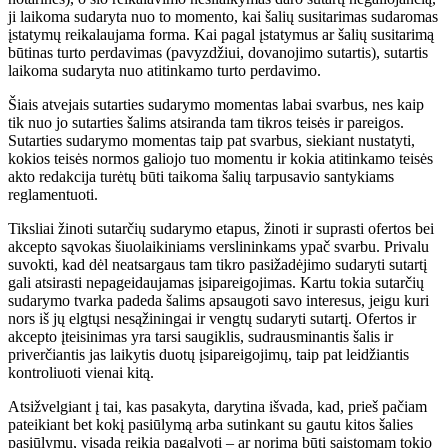
ji laikoma sudaryta nuo to momento, kai šalių susitarimas sudaromas
įstatymų reikalaujama forma. Kai pagal įstatymus ar šalių susitarimą
būtinas turto perdavimas (pavyzdžiui, dovanojimo sutartis), sutartis
laikoma sudaryta nuo atitinkamo turto perdavimo.
Šiais atvejais sutarties sudarymo momentas labai svarbus, nes kaip
tik nuo jo sutarties šalims atsiranda tam tikros teisės ir pareigos.
Sutarties sudarymo momentas taip pat svarbus, siekiant nustatyti,
kokios teisės normos galiojo tuo momentu ir kokia atitinkamo teisės
akto redakcija turėtų būti taikoma šalių tarpusavio santykiams
reglamentuoti.
Tiksliai žinoti sutarčių sudarymo etapus, žinoti ir suprasti ofertos bei
akcepto sąvokas šiuolaikiniams verslininkams ypač svarbu. Privalu
suvokti, kad dėl neatsargaus tam tikro pasižadėjimo sudaryti sutartį
gali atsirasti nepageidaujamas įsipareigojimas. Kartu tokia sutarčių
sudarymo tvarka padeda šalims apsaugoti savo interesus, jeigu kuri
nors iš jų elgtųsi nesąžiningai ir vengtų sudaryti sutartį. Ofertos ir
akcepto įteisinimas yra tarsi saugiklis, sudrausminantis šalis ir
priverčiantis jas laikytis duotų įsipareigojimų, taip pat leidžiantis
kontroliuoti vienai kitą.
Atsižvelgiant į tai, kas pasakyta, darytina išvada, kad, prieš pačiam
pateikiant bet kokį pasiūlymą arba sutinkant su gautu kitos šalies
pasiūlymu, visada reikia pagalvoti – ar norima būti saistomam tokio