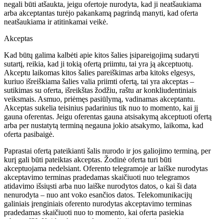
negali būti atšaukta, jeigu ofertoje nurodyta, kad ji neatšaukiama
arba akceptantas turėjo pakankamą pagrindą manyti, kad oferta
neatšaukiama ir atitinkamai veikė.
Akceptas
Kad būtų galima kalbėti apie kitos šalies įsipareigojimą sudaryti
sutartį, reikia, kad ji tokią ofertą priimtu, tai yra ją akceptuotų.
Akceptu laikomas kitos šalies pareiškimas arba kitoks elgesys,
kuriuo išreiškiama šalies valia priimti ofertą, tai yra akceptas –
sutikimas su oferta, išreikštas žodžiu, raštu ar konkliudentiniais
veiksmais. Asmuo, priėmęs pasiūlymą, vadinamas akceptantu.
Akceptas sukelia teisinius padarinius tik nuo to momento, kai jį
gauna oferentas. Jeigu oferentas gauna atsisakymą akceptuoti ofertą
arba per nustatytą terminą negauna jokio atsakymo, laikoma, kad
oferta pasibaigė.
Paprastai ofertą pateikianti šalis nurodo ir jos galiojimo terminą, per
kurį gali būti pateiktas akceptas. Žodinė oferta turi būti
akceptuojama nedelsiant. Oferento telegramoje ar laiške nurodytas
akceptavimo terminas pradedamas skaičiuoti nuo telegramos
atidavimo išsiųsti arba nuo laiške nurodytos datos, o kai ši data
nenurodyta – nuo ant voko esančios datos. Telekomunikacijų
galiniais įrenginiais oferento nurodytas akceptavimo terminas
pradedamas skaičiuoti nuo to momento, kai oferta pasiekia