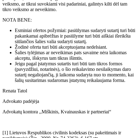
veiksmo, ar tikrai suvokiami visi padariniai, galintys kilti dėl tam
tikro veiksmo ar neveikimo.
NOTA BENE:
Esminiai ofertos požymiai: pasiūlymas sudaryti sutartį turi būti
pakankamai apibrėžtas ir pasiūlyme turi būti aiškiai išreikšta
siūlančios šalies valia sudaryti sutartį.
Žodinė oferta turi būti akceptuojama nedelsiant.
Šalies tylėjimas ar neveikimas pats savaime nėra laikomas
akceptu, išskyrus tam tikras išimtis.
Jeigu pagal įstatymus sutartis turi būti tam tikros formos
(pavyzdžiui, notarinės), o šio reikalavimo nesilaikymas daro
sutartį negaliojančią, ji laikoma sudaryta nuo to momento, kai
šalių susitarimas sudaromas įstatymų reikalaujama forma.
Renata Tatol
Advokato padėjėja
Advokatų kontora ,,Miškinis, Kvainauskas ir partneriai“
[1] Lietuvos Respublikos civilinis kodeksas (su pakeitimais ir