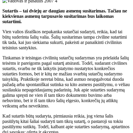
Sutartis – tai dviejų ar daugiau asmenų susitarimas. Tačiau ne
kiekvienas asmenų tarpusavio susitarimas bus laikomas
sutartimi.
Vien valios išraiškos nepakanka sutarčiai sudaryti, reikia, kad tai
būtų suderinta šalių valia. Šalių susitarimas tampa civiline sutartimi
tik tada, kai juo siekiama sukurti, pakeisti ar panaikinti civilinius
teisinius santykius.
Tinkamas ir teisingas civilinių sutarčių sudarymas yra prielaida šalių
teisėms ir pareigoms pagal sutartį atsirasti. Todėl, sudarant civilines
sutartis, svarbu ne tik laikytis įstatymo nustatytos konkrečios
sutarties formos, bet ir kitų ne mažiau svarbių sutarčių sudarymo
taisyklių. Praktikoje neretai būna, kad asmuo neapgalvotai duoda
pažadą arba spontaniškai sutinka su kito asmens pasiūlymu, o vėliau
susilaukia nepageidaujamų padarinių. Juk apie sutarties sudarymą
galima spręsti ne vien iš tam tikro dokumento buvimo arba
nebuvimo, bet ir iš tam tikro šalių elgesio, konkrečių jų atliktų
veiksmų arba neveikimo.
Kad sutartis būtų sudaryta, pirmiausia reikia, jog viena šalis
pasiūlytų kitai šaliai sudaryti tam tikrą sutartį, o pastaroji su tokiu
pasiūlymu sutiktų. Todėl, kalbant apie sutarties sudarymą, aptartinos
dvi sąvokas: oferta ir akceptas.