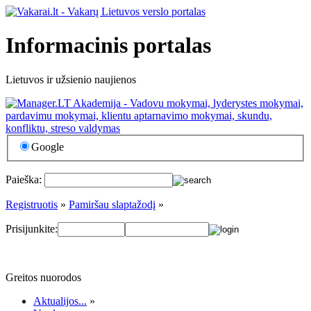
Informacinis portalas
Lietuvos ir užsienio naujienos
Google
Paieška:
Registruotis
»
Pamiršau slaptažodį
»
Prisijunkite:
Greitos nuorodos
Aktualijos...
»