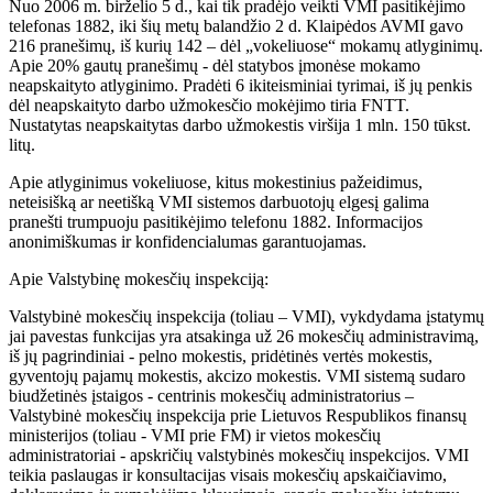
Nuo 2006 m. birželio 5 d., kai tik pradėjo veikti VMI pasitikėjimo
telefonas 1882, iki šių metų balandžio 2 d. Klaipėdos AVMI gavo
216 pranešimų, iš kurių 142 – dėl „vokeliuose“ mokamų atlyginimų.
Apie 20% gautų pranešimų - dėl statybos įmonėse mokamo
neapskaityto atlyginimo. Pradėti 6 ikiteisminiai tyrimai, iš jų penkis
dėl neapskaityto darbo užmokesčio mokėjimo tiria FNTT.
Nustatytas neapskaitytas darbo užmokestis viršija 1 mln. 150 tūkst.
litų.
Apie atlyginimus vokeliuose, kitus mokestinius pažeidimus,
neteisišką ar neetišką VMI sistemos darbuotojų elgesį galima
pranešti trumpuoju pasitikėjimo telefonu 1882. Informacijos
anonimiškumas ir konfidencialumas garantuojamas.
Apie Valstybinę mokesčių inspekciją:
Valstybinė mokesčių inspekcija (toliau – VMI), vykdydama įstatymų
jai pavestas funkcijas yra atsakinga už 26 mokesčių administravimą,
iš jų pagrindiniai - pelno mokestis, pridėtinės vertės mokestis,
gyventojų pajamų mokestis, akcizo mokestis. VMI sistemą sudaro
biudžetinės įstaigos - centrinis mokesčių administratorius –
Valstybinė mokesčių inspekcija prie Lietuvos Respublikos finansų
ministerijos (toliau - VMI prie FM) ir vietos mokesčių
administratoriai - apskričių valstybinės mokesčių inspekcijos. VMI
teikia paslaugas ir konsultacijas visais mokesčių apskaičiavimo,