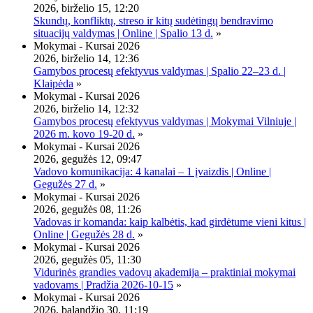
2026, birželio 15, 12:20
Skundų, konfliktų, streso ir kitų sudėtingų bendravimo
situacijų valdymas | Online | Spalio 13 d.
»
Mokymai - Kursai 2026
2026, birželio 14, 12:36
Gamybos procesų efektyvus valdymas | Spalio 22–23 d. |
Klaipėda
»
Mokymai - Kursai 2026
2026, birželio 14, 12:32
Gamybos procesų efektyvus valdymas | Mokymai Vilniuje |
2026 m. kovo 19-20 d.
»
Mokymai - Kursai 2026
2026, gegužės 12, 09:47
Vadovo komunikacija: 4 kanalai – 1 įvaizdis | Online |
Gegužės 27 d.
»
Mokymai - Kursai 2026
2026, gegužės 08, 11:26
Vadovas ir komanda: kaip kalbėtis, kad girdėtume vieni kitus |
Online | Gegužės 28 d.
»
Mokymai - Kursai 2026
2026, gegužės 05, 11:30
Vidurinės grandies vadovų akademija – praktiniai mokymai
vadovams | Pradžia 2026-10-15
»
Mokymai - Kursai 2026
2026, balandžio 30, 11:19