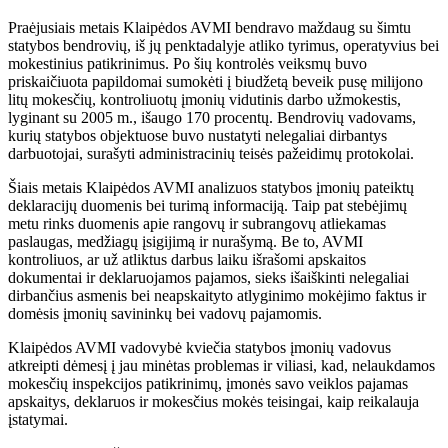
Praėjusiais metais Klaipėdos AVMI bendravo maždaug su šimtu
statybos bendrovių, iš jų penktadalyje atliko tyrimus, operatyvius bei
mokestinius patikrinimus. Po šių kontrolės veiksmų buvo
priskaičiuota papildomai sumokėti į biudžetą beveik pusę milijono
litų mokesčių, kontroliuotų įmonių vidutinis darbo užmokestis,
lyginant su 2005 m., išaugo 170 procentų. Bendrovių vadovams,
kurių statybos objektuose buvo nustatyti nelegaliai dirbantys
darbuotojai, surašyti administracinių teisės pažeidimų protokolai.
Šiais metais Klaipėdos AVMI analizuos statybos įmonių pateiktų
deklaracijų duomenis bei turimą informaciją. Taip pat stebėjimų
metu rinks duomenis apie rangovų ir subrangovų atliekamas
paslaugas, medžiagų įsigijimą ir nurašymą. Be to, AVMI
kontroliuos, ar už atliktus darbus laiku išrašomi apskaitos
dokumentai ir deklaruojamos pajamos, sieks išaiškinti nelegaliai
dirbančius asmenis bei neapskaityto atlyginimo mokėjimo faktus ir
domėsis įmonių savininkų bei vadovų pajamomis.
Klaipėdos AVMI vadovybė kviečia statybos įmonių vadovus
atkreipti dėmesį į jau minėtas problemas ir viliasi, kad, nelaukdamos
mokesčių inspekcijos patikrinimų, įmonės savo veiklos pajamas
apskaitys, deklaruos ir mokesčius mokės teisingai, kaip reikalauja
įstatymai.