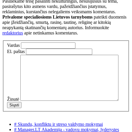
Pasiliekame teisę pašalinti nekultūringus, nesusijusius su tema,
pasirašytus kito asmens vardu, pažeidžiančius įstatymus,
reklaminius, kurstančius nelegaliems veiksmams komentarus.
Privalome specialiosioms Lietuvos tarnyboms
pateikti duomenis
apie įžeidžiančių, smurtą, rasinę, tautinę, religinę ar kitokią
neapykantą skatinančių komentarų autorius. Informuokite
redaktorius
apie netinkamus komentarus.
Vardas
El. paštas
Žinutė
# Skundu, konfliktu ir streso valdymo mokymai
# Manager.LT Akademija - vadovu mokymai, lyderystes