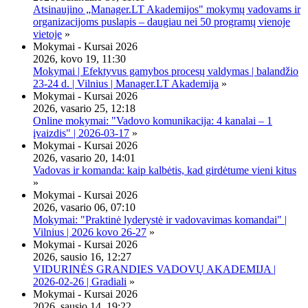
Atsinaujino „Manager.LT Akademijos" mokymų vadovams ir
organizacijoms puslapis – daugiau nei 50 programų vienoje
vietoje
»
Mokymai - Kursai 2026
2026, kovo 19, 11:30
Mokymai | Efektyvus gamybos procesų valdymas | balandžio
23-24 d. | Vilnius | Manager.LT Akademija
»
Mokymai - Kursai 2026
2026, vasario 25, 12:18
Online mokymai: "Vadovo komunikacija: 4 kanalai – 1
įvaizdis" | 2026-03-17
»
Mokymai - Kursai 2026
2026, vasario 20, 14:01
Vadovas ir komanda: kaip kalbėtis, kad girdėtume vieni kitus
»
Mokymai - Kursai 2026
2026, vasario 06, 07:10
Mokymai: "Praktinė lyderystė ir vadovavimas komandai" |
Vilnius | 2026 kovo 26-27
»
Mokymai - Kursai 2026
2026, sausio 16, 12:27
VIDURINĖS GRANDIES VADOVŲ AKADEMIJA |
2026-02-26 | Gradiali
»
Mokymai - Kursai 2026
2026, sausio 14, 19:22