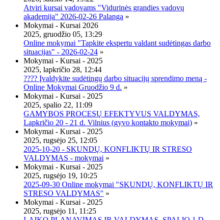
Atviri kursai vadovams "Vidurinės grandies vadovų
akademija" 2026-02-26 Palanga
»
Mokymai - Kursai 2026
2025, gruodžio 05, 13:29
Online mokymai "Tapkite ekspertu valdant sudėtingas darbo
situacijas" - 2026-02-24
»
Mokymai - Kursai - 2025
2025, lapkričio 28, 12:44
???? Įvaldykite sudėtingų darbo situacijų sprendimo meną -
Online Mokymai Gruodžio 9 d.
»
Mokymai - Kursai - 2025
2025, spalio 22, 11:09
GAMYBOS PROCESŲ EFEKTYVUS VALDYMAS,
Lapkričio 20 - 21 d. Vilnius (gyvo kontakto mokymai)
»
Mokymai - Kursai - 2025
2025, rugsėjo 25, 12:05
2025-10-20 - SKUNDŲ, KONFLIKTŲ IR STRESO
VALDYMAS - mokymai
»
Mokymai - Kursai - 2025
2025, rugsėjo 19, 10:25
2025-09-30 Online mokymai "SKUNDŲ, KONFLIKTŲ IR
STRESO VALDYMAS"
»
Mokymai - Kursai - 2025
2025, rugsėjo 11, 11:25
LAIKO PLANAVIMAS IR VALDYMAS, SPALIO 1 D.