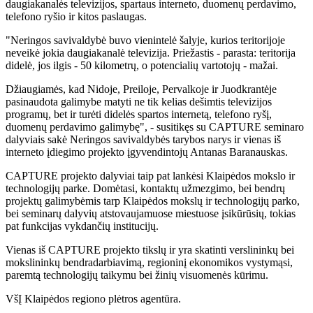
daugiakanalės televizijos, spartaus interneto, duomenų perdavimo,
telefono ryšio ir kitos paslaugas.
"Neringos savivaldybė buvo vienintelė šalyje, kurios teritorijoje
neveikė jokia daugiakanalė televizija. Priežastis - parasta: teritorija
didelė, jos ilgis - 50 kilometrų, o potencialių vartotojų - mažai.
Džiaugiamės, kad Nidoje, Preiloje, Pervalkoje ir Juodkrantėje
pasinaudota galimybe matyti ne tik kelias dešimtis televizijos
programų, bet ir turėti didelės spartos internetą, telefono ryšį,
duomenų perdavimo galimybę", - susitikęs su CAPTURE seminaro
dalyviais sakė Neringos savivaldybės tarybos narys ir vienas iš
interneto įdiegimo projekto įgyvendintojų Antanas Baranauskas.
CAPTURE projekto dalyviai taip pat lankėsi Klaipėdos mokslo ir
technologijų parke. Domėtasi, kontaktų užmezgimo, bei bendrų
projektų galimybėmis tarp Klaipėdos mokslų ir technologijų parko,
bei seminarų dalyvių atstovaujamuose miestuose įsikūrūsių, tokias
pat funkcijas vykdančių institucijų.
Vienas iš CAPTURE projekto tikslų ir yra skatinti verslininkų bei
mokslininkų bendradarbiavimą, regioninį ekonomikos vystymąsi,
paremtą technologijų taikymu bei žinių visuomenės kūrimu.
VšĮ Klaipėdos regiono plėtros agentūra.