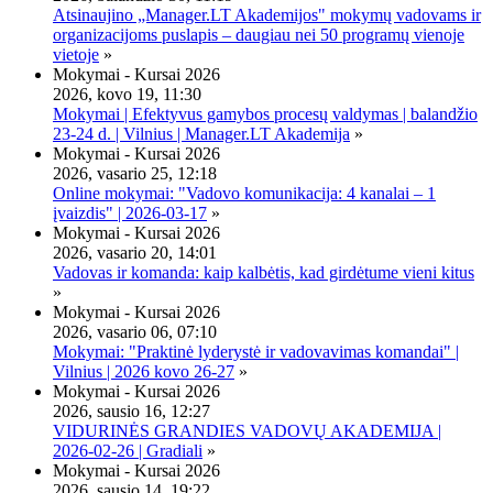
Atsinaujino „Manager.LT Akademijos" mokymų vadovams ir
organizacijoms puslapis – daugiau nei 50 programų vienoje
vietoje
»
Mokymai - Kursai 2026
2026, kovo 19, 11:30
Mokymai | Efektyvus gamybos procesų valdymas | balandžio
23-24 d. | Vilnius | Manager.LT Akademija
»
Mokymai - Kursai 2026
2026, vasario 25, 12:18
Online mokymai: "Vadovo komunikacija: 4 kanalai – 1
įvaizdis" | 2026-03-17
»
Mokymai - Kursai 2026
2026, vasario 20, 14:01
Vadovas ir komanda: kaip kalbėtis, kad girdėtume vieni kitus
»
Mokymai - Kursai 2026
2026, vasario 06, 07:10
Mokymai: "Praktinė lyderystė ir vadovavimas komandai" |
Vilnius | 2026 kovo 26-27
»
Mokymai - Kursai 2026
2026, sausio 16, 12:27
VIDURINĖS GRANDIES VADOVŲ AKADEMIJA |
2026-02-26 | Gradiali
»
Mokymai - Kursai 2026
2026, sausio 14, 19:22