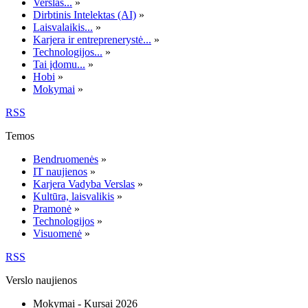
Verslas...
»
Dirbtinis Intelektas (AI)
»
Laisvalaikis...
»
Karjera ir entreprenerystė...
»
Technologijos...
»
Tai įdomu...
»
Hobi
»
Mokymai
»
RSS
Temos
Bendruomenės
»
IT naujienos
»
Karjera Vadyba Verslas
»
Kultūra, laisvalikis
»
Pramonė
»
Technologijos
»
Visuomenė
»
RSS
Verslo naujienos
Mokymai - Kursai 2026