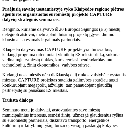
Praėjusią savaitę uostamiestyje vyko Klaipėdos regiono plėtros
agentūros organizuotas euromiestų projekto CAPTURE
dalyvių strateginis seminaras.
Renginio, kuriame dalyvavo iš 20 Europos Sąjungos (ES) miestų
deleguoti atstovai, metu aptarti būsimų projektų įgyvendinimo
klausimai su esamais ir galimais partneriais.
Klaipėdai dalyvavimas CAPTURE projekte yra itin svarbus,
kadangi programa orientuota į vidutinių ES miestų rinką, sukurtas
vadinamųjų e-miestų tinklas, kuris remiasi bendradarbiavimu
technologijų, žinių ekonomikos, vadybos srityse.
Kadangi uostamiestis nėra didžiausią dalį rinkos valstybėje vystantis
miestas, CAPTURE projektas suteikia galimybes sparčiau augti
konkuruojant megapolių atžvilgiu, tam panaudojant glaudžią
partnerystę su panašiais ES miestais.
Trūksta dialogo
Seminaro metu jo dalyviai, atstovaujantys savo miestų
municipalinius interesus, sėmėsi žinių, užmezgė glaudesnius ryšius
su euromiestų partneriais, diskutavo transporto, energetikos,
kultūrinių ir kūrybinių ryšių, turizmo, viešųjų paslaugų kokybės