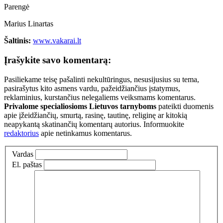
Parengė
Marius Linartas
Šaltinis:
www.vakarai.lt
Įrašykite savo komentarą:
Pasiliekame teisę pašalinti nekultūringus, nesusijusius su tema,
pasirašytus kito asmens vardu, pažeidžiančius įstatymus,
reklaminius, kurstančius nelegaliems veiksmams komentarus.
Privalome specialiosioms Lietuvos tarnyboms
pateikti duomenis
apie įžeidžiančių, smurtą, rasinę, tautinę, religinę ar kitokią
neapykantą skatinančių komentarų autorius. Informuokite
redaktorius
apie netinkamus komentarus.
Vardas
El. paštas