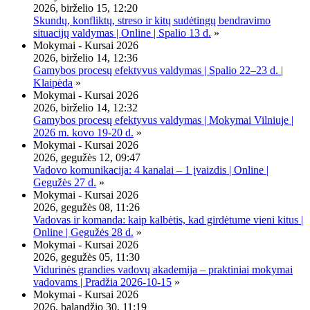
2026, birželio 15, 12:20
Skundų, konfliktų, streso ir kitų sudėtingų bendravimo
situacijų valdymas | Online | Spalio 13 d.
»
Mokymai - Kursai 2026
2026, birželio 14, 12:36
Gamybos procesų efektyvus valdymas | Spalio 22–23 d. |
Klaipėda
»
Mokymai - Kursai 2026
2026, birželio 14, 12:32
Gamybos procesų efektyvus valdymas | Mokymai Vilniuje |
2026 m. kovo 19-20 d.
»
Mokymai - Kursai 2026
2026, gegužės 12, 09:47
Vadovo komunikacija: 4 kanalai – 1 įvaizdis | Online |
Gegužės 27 d.
»
Mokymai - Kursai 2026
2026, gegužės 08, 11:26
Vadovas ir komanda: kaip kalbėtis, kad girdėtume vieni kitus |
Online | Gegužės 28 d.
»
Mokymai - Kursai 2026
2026, gegužės 05, 11:30
Vidurinės grandies vadovų akademija – praktiniai mokymai
vadovams | Pradžia 2026-10-15
»
Mokymai - Kursai 2026
2026, balandžio 30, 11:19