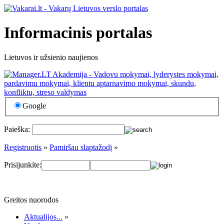
Informacinis portalas
Lietuvos ir užsienio naujienos
Google
Paieška:
Registruotis
»
Pamiršau slaptažodį
»
Prisijunkite:
Greitos nuorodos
Aktualijos...
»