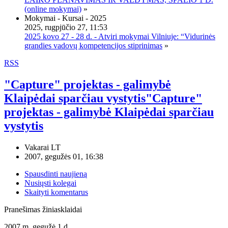
(online mokymai)
»
Mokymai - Kursai - 2025
2025, rugpjūčio 27, 11:53
2025 kovo 27 - 28 d. - Atviri mokymai Vilniuje: “Vidurinės
grandies vadovų kompetencijos stiprinimas
»
RSS
"Capture" projektas - galimybė
Klaipėdai sparčiau vystytis"Capture"
projektas - galimybė Klaipėdai sparčiau
vystytis
Vakarai LT
2007, gegužės 01, 16:38
Spausdinti naujieną
Nusiųsti kolegai
Skaityti komentarus
Pranešimas žiniasklaidai
2007 m. gegužė 1 d.