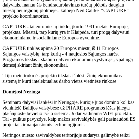
dalyviais. manau šis bendradarbiavimas turėtų plėtotis daugiau
miestų nei regionų plotmėje.- kalbėjo Neil Calrke "CAPTURE"
projekto koordinatorius.
CAPTURE - tai euromiestų tinklo, įkurto 1991 metais Europoje,
projektas. Miestai, tarp kurių yra ir Klaipėda, turi progą dalyvauti
ekonominiame ir socialiniame Europos gyvenime.
CAPTURE tinklas apima 20 Europos miestų iš 11 Europos
Sąjungos valstybių, tarp kurių - 4 naujosios Sąjungos narės.
Programos tikslas - skatinti dalyvių ekonominį vystymąsi, ypatingą
dėmesį skiriant žinių ekonomikai.
Trijų metų trukmės projekto tikslai- išplėsti žinių ekonomikos
sistemą ir kurti intelektualias darbo vietas vietinėse rinkose.
Domėjosi Neringa
Seminaro dalyviai lankėsi ir Neringoje, kurioje juos domino kol kas
vienintelė Baltijos valstybėse už PHARE programos lėšas įdiegta
plačiajuostė bevielio ryšio sistema. Ji dar vadinama WIFI projektu.
Tai - puikus pavyzdys, kaip mažos savivaldybės gali pasinaudoti ES
projektais ir naujausiomis technologijomis.
Neringos miesto savivaldybės teritorijoje sudaryta galimybė teikti