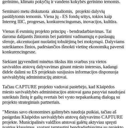
gerinimo, klimato pokyčių ir vandens kokybės gerinimo temomis.
Seminaro metu diskutuota aktualiomis, projekto dalyvių
pasiūlytomis temomis. Viena jų - ES fondų sritys, tokios kaip
Interreg IIIC, progresas, konkurencingumas, inovacijos, kultūra.
Vienas iš esminių projekto principų - bendradarbiavimas. Tai
daroma dalijantis žiniomis bei patirtimi vadinamųjų e-paslaugų
sferoje, akcentuojant nuolatinį tobulėjimą bei mokymąsi. Dalyviams
suteikiamos žinios, padėsiančios išmokti vietinę ekonomiką paversti
konkurencingesne.
Siekiant įgyvendinti minėtus tikslus itin svarbus yra vietos
savivaldos atstovų dalyvavimas ginant miesto interesus, kadangi
didele dalimi su ES projektais susijusios informacijos disponuoja
savivaldybių administracijų atstovai.
Tačiau CAPTURE projekto vadovai pastebėjo, kad Klaipėdos
miesto savivaldybės administracijos atstovai gana pasyviai naudojasi
suteiktais žinių ir galių svertais bei vysto nepakankamą dialogą su
projekto strateginiais partneriais.
"Miestas savo ekonomines galimybės naudoja puikiai, tačiau aš
pasigedau Klaipėdos savivaldybės atstovų dalyvavimo CAPTURE
projekte. Municipalinės valdžios atstovai galėtų aktyviau spręsti
įvairius klausimus, vystant tarptautinį bendradarbiavimą su projekto