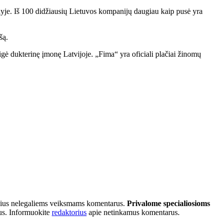
nyje. Iš 100 didžiausių Lietuvos kompanijų daugiau kaip pusė yra
šą.
eigė dukterinę įmonę Latvijoje. „Fima“ yra oficiali plačiai žinomų
tančius nelegaliems veiksmams komentarus.
Privalome specialiosioms
ius. Informuokite
redaktorius
apie netinkamus komentarus.