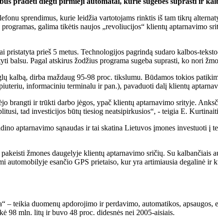
s pradėti diegti pirmieji automatai, kurie sugebės suprasti ir kalb
efonu sprendimus, kurie leidžia vartotojams rinktis iš tam tikrų alterna
 programas, galima tikėtis naujos „revoliucijos“ klientų aptarnavimo s
pristatyta prieš 5 metus. Technologijos pagrindą sudaro kalbos-teksto-
aityti balsu. Pagal atskirus žodžius programa sugeba suprasti, ko nori žm
lų kalbą, dirba maždaug 95-98 proc. tikslumu. Būdamos tokios patikimo
mpiuteriu, informaciniu terminalu ir pan.), pavaduoti dalį klientų aptarn
jo brangti ir trūkti darbo jėgos, ypač klientų aptarnavimo srityje. Ank
tusi, tad investicijos būtų tiesiog neatsipirkusios“, - teigia E. Kurtinaiti
idino aptarnavimo sąnaudas ir tai skatina Lietuvos įmones investuoti į t
ų pakeisti žmones daugelyje klientų aptarnavimo sričių. Su kalbančiai
i automobilyje esančio GPS prietaiso, kur yra artimiausia degalinė ir k
“ – teikia duomenų apdorojimo ir perdavimo, automatikos, apsaugos, el
 98 mln. litų ir buvo 48 proc. didesnės nei 2005-aisiais.