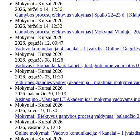
Mokymai - Kursai 2026
2026, birželio 14, 12:36
Gamybos procesų efektyvus valdymas | Spalio 22–23 d. | Klai
Mokymai - Kursai 2026
2026, birželio 14, 12:32
Gamybos procesų efektyvus valdymas | Mokymai Vilniuje | 20
Mokymai - Kursai 2026
2026, gegužės 12, 09:47
Vadovo komunikacija: 4 kanalai – 1 įvaizdis | Online | Gegužės
Mokymai - Kursai 2026
2026, gegužės 08, 11:26
Vadovas ir komanda: kaip kalbėtis, kad girdėtume vieni kitus | 
Mokymai - Kursai 2026
2026, gegužės 05, 11:30
Vidurinės grandies vadovų akademija – praktiniai mokymai va
Mokymai - Kursai 2026
2026, balandžio 30, 11:19
Atsinaujino „Manager.LT Akademijos" mokymų vadovams ir orga
Mokymai - Kursai 2026
2026, kovo 19, 11:30
Mokymai | Efektyvus gamybos procesų valdymas | balandžio 23
Mokymai - Kursai 2026
2026, vasario 25, 12:18
Online mokymai: "Vadovo komunikacija: 4 kanalai – 1 įvaizdis
Mokymai - Kursai 2026