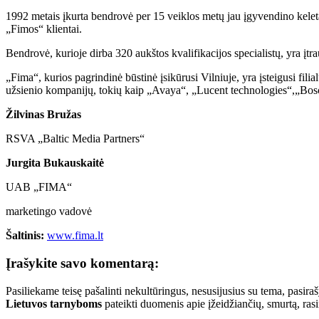
1992 metais įkurta bendrovė per 15 veiklos metų jau įgyvendino kelet
„Fimos“ klientai.
Bendrovė, kurioje dirba 320 aukštos kvalifikacijos specialistų, yra į
„Fima“, kurios pagrindinė būstinė įsikūrusi Vilniuje, yra įsteigusi fi
užsienio kompanijų, tokių kaip „Avaya“, „Lucent technologies“,„Bos
Žilvinas Bružas
RSVA „Baltic Media Partners“
Jurgita Bukauskaitė
UAB „FIMA“
marketingo vadovė
Šaltinis:
www.fima.lt
Įrašykite savo komentarą:
Pasiliekame teisę pašalinti nekultūringus, nesusijusius su tema, pasi
Lietuvos tarnyboms
pateikti duomenis apie įžeidžiančių, smurtą, ras