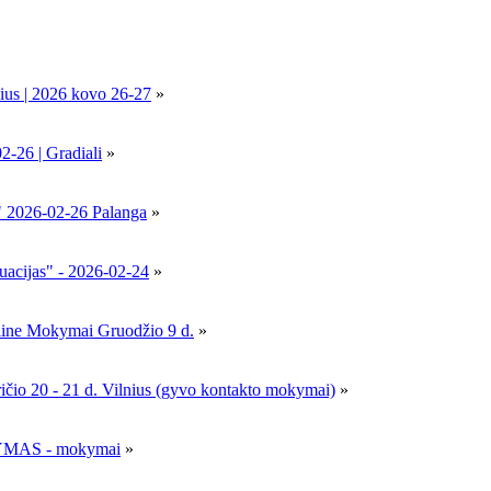
ius | 2026 kovo 26-27
»
6 | Gradiali
»
" 2026-02-26 Palanga
»
uacijas" - 2026-02-24
»
nline Mokymai Gruodžio 9 d.
»
- 21 d. Vilnius (gyvo kontakto mokymai)
»
MAS - mokymai
»