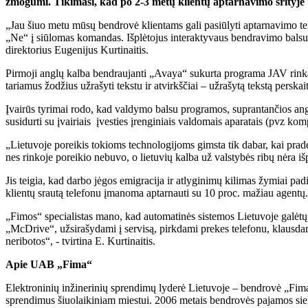
žmogumi. Tikimasi, kad po 2-3 metų klientų aptarnavimo srityje bu
„Jau šiuo metu mūsų bendrovė klientams gali pasiūlyti aptarnavimo tel
„Ne“ į siūlomas komandas. Išplėtojus interaktyvaus bendravimo balsu
direktorius Eugenijus Kurtinaitis.
Pirmoji anglų kalba bendraujanti „Avaya“ sukurta programa JAV rinkai 
tariamus žodžius užrašyti tekstu ir atvirkščiai – užrašytą tekstą persk
Įvairūs tyrimai rodo, kad valdymo balsu programos, suprantančios ang
susidurti su įvairiais įvesties įrenginiais valdomais aparatais (pvz ko
„Lietuvoje poreikis tokioms technologijoms gimsta tik dabar, kai pradė
nes rinkoje poreikio nebuvo, o lietuvių kalba už valstybės ribų nėra išpli
Jis teigia, kad darbo jėgos emigracija ir atlyginimų kilimas žymiai pad
klientų srautą telefonu įmanoma aptarnauti su 10 proc. mažiau agentų.
„Fimos“ specialistas mano, kad automatinės sistemos Lietuvoje galėt
„McDrive“, užsirašydami į servisą, pirkdami prekes telefonu, klausdam
neribotos“, - tvirtina E. Kurtinaitis.
Apie UAB „Fima“
Elektroninių inžinerinių sprendimų lyderė Lietuvoje – bendrovė „Fima
sprendimus šiuolaikiniam miestui. 2006 metais bendrovės pajamos siekė