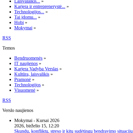
Laisvalaikis...
»
Karjera ir entreprenerystė...
»
Technologijos...
»
Tai įdomu...
»
Hobi
»
Mokymai
»
RSS
Temos
Bendruomenės
»
IT naujienos
»
Karjera Vadyba Verslas
»
Kultūra, laisvalikis
»
Pramonė
»
Technologijos
»
Visuomenė
»
RSS
Verslo naujienos
Mokymai - Kursai 2026
2026, birželio 15, 12:20
Skundų, konfliktų, streso ir kitų sudėtingų bendravimo situacijų