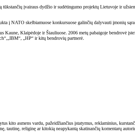
ą tūkstančių įvairaus dydžio ir sudėtingumo projektų Lietuvoje ir užsie
traukta į NATO skelbiamuose konkursuose galinčių dalyvauti įmonių sąra
lialus Kaune, Klaipėdoje ir Šiauliuose. 2006 metų pabaigoje bendrovė įst
ch“,„IBM“, „HP“ ir kitų bendrovių partnerė.
rašytus kito asmens vardu, pažeidžiančius įstatymus, reklaminius, kurs
inę, tautinę, religinę ar kitokią neapykantą skatinančių komentarų autor