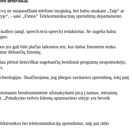
ėti lietuviškai.
tyvų ne nuspaudžiant telefono mygtuką, bet balsu atsakant „Taip“ ar
rityje“, - sakė „Fimos“ Telekomunikacinių sprendimų departamento
kalbos (angl. speech-text-speech) redaktoriai. Jie sugeba balsu
ogus.
s jos gali būti plačiai taikomos ten, kur dabar žmonėms tenka
avime dirbančių žmonių.
sčiau plėtoti lietuviškai sugebančių bendrauti programų neapsimokėjo,
s.
echnologijas. Skaičiuojama, jog įdiegus savitarnos sprendimą, tokį patį
s automatais bendrautumėme užsisakydami picą į namus, mėsainių
t. „Pritaikymo erdvės klientų aptarnavimo srityje yra beveik
ektronikos bei telekomunikacijų sprendimus, taip pat siūlo