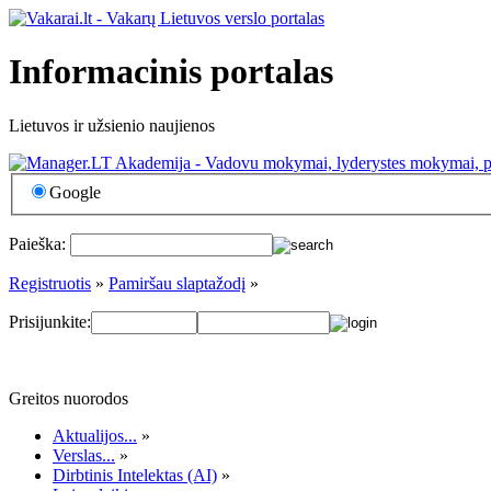
Informacinis portalas
Lietuvos ir užsienio naujienos
Google
Paieška:
Registruotis
»
Pamiršau slaptažodį
»
Prisijunkite:
Greitos nuorodos
Aktualijos...
»
Verslas...
»
Dirbtinis Intelektas (AI)
»