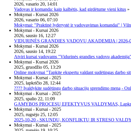
2026, vasario 20, 14:01
Vadovas ir komanda: kaip kalbėtis, kad girdėtume vieni kitus
»
Mokymai - Kursai 2026
2026, vasario 06, 07:10
Mokymai: "Praktinė lyderystė ir vadovavimas komandai" | Viln
Mokymai - Kursai 2026
2026, sausio 16, 12:27
VIDURINĖS GRANDIES VADOVŲ AKADEMIJA | 2026-02-2
Mokymai - Kursai 2026
2026, sausio 14, 19:22
Atviri kursai vadovams "Vidurinės grandies vadovų akademija
Mokymai - Kursai 2026
2025, gruodžio 05, 13:29
Online mokymai "Tapkite ekspertu valdant sudėtingas darbo sit
Mokymai - Kursai - 2025
2025, lapkričio 28, 12:44
???? Įvaldykite sudėtingų darbo situacijų sprendimo meną - O
Mokymai - Kursai - 2025
2025, spalio 22, 11:09
GAMYBOS PROCESŲ EFEKTYVUS VALDYMAS, Lapkričio 20 
Mokymai - Kursai - 2025
2025, rugsėjo 25, 12:05
2025-10-20 - SKUNDŲ, KONFLIKTŲ IR STRESO VALDY
Mokymai - Kursai - 2025
2025, rugsėjo 19, 10:25