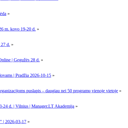
pėda
»
26 m. kovo 19-20 d.
»
 27 d.
»
Online | Gegužės 28 d.
»
dovams | Pradžia 2026-10-15
»
nizacijoms puslapis – daugiau nei 50 programų vienoje vietoje
»
-24 d. | Vilnius | Manager.LT Akademija
»
" | 2026-03-17
»