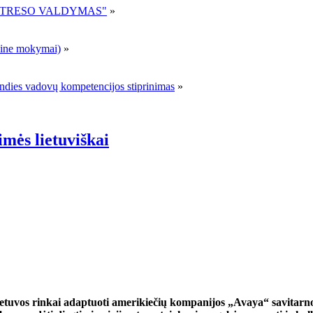
R STRESO VALDYMAS"
»
ne mokymai)
»
andies vadovų kompetencijos stiprinimas
»
mės lietuviškai
tuvos rinkai adaptuoti amerikiečių kompanijos „Avaya“ savitarno