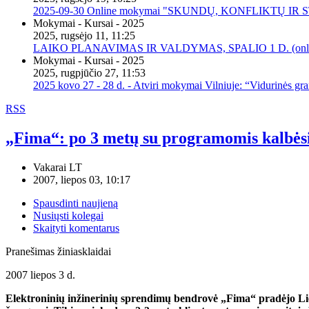
2025-09-30 Online mokymai "SKUNDŲ, KONFLIKTŲ I
Mokymai - Kursai - 2025
2025, rugsėjo 11, 11:25
LAIKO PLANAVIMAS IR VALDYMAS, SPALIO 1 D. (onli
Mokymai - Kursai - 2025
2025, rugpjūčio 27, 11:53
2025 kovo 27 - 28 d. - Atviri mokymai Vilniuje: “Vidurinės gr
RSS
„Fima“: po 3 metų su programomis kalbėsi
Vakarai LT
2007, liepos 03, 10:17
Spausdinti naujieną
Nusiųsti kolegai
Skaityti komentarus
Pranešimas žiniasklaidai
2007 liepos 3 d.
Elektroninių inžinerinių sprendimų bendrovė „Fima“ pradėjo Lie