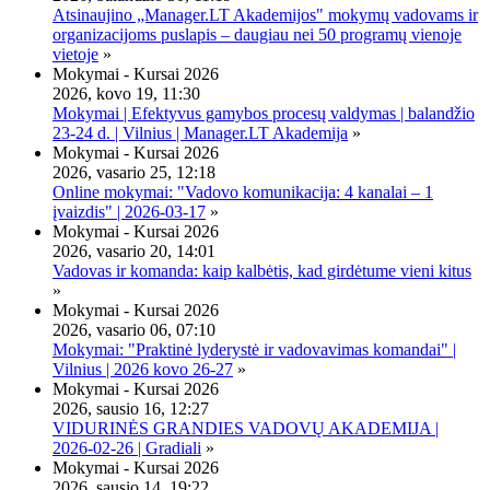
Atsinaujino „Manager.LT Akademijos" mokymų vadovams ir
organizacijoms puslapis – daugiau nei 50 programų vienoje
vietoje
»
Mokymai - Kursai 2026
2026, kovo 19, 11:30
Mokymai | Efektyvus gamybos procesų valdymas | balandžio
23-24 d. | Vilnius | Manager.LT Akademija
»
Mokymai - Kursai 2026
2026, vasario 25, 12:18
Online mokymai: "Vadovo komunikacija: 4 kanalai – 1
įvaizdis" | 2026-03-17
»
Mokymai - Kursai 2026
2026, vasario 20, 14:01
Vadovas ir komanda: kaip kalbėtis, kad girdėtume vieni kitus
»
Mokymai - Kursai 2026
2026, vasario 06, 07:10
Mokymai: "Praktinė lyderystė ir vadovavimas komandai" |
Vilnius | 2026 kovo 26-27
»
Mokymai - Kursai 2026
2026, sausio 16, 12:27
VIDURINĖS GRANDIES VADOVŲ AKADEMIJA |
2026-02-26 | Gradiali
»
Mokymai - Kursai 2026
2026, sausio 14, 19:22