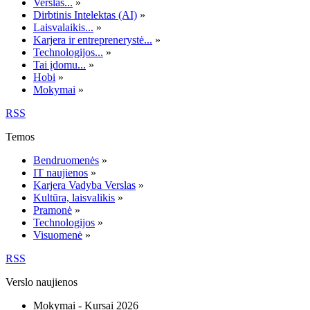
Verslas...
»
Dirbtinis Intelektas (AI)
»
Laisvalaikis...
»
Karjera ir entreprenerystė...
»
Technologijos...
»
Tai įdomu...
»
Hobi
»
Mokymai
»
RSS
Temos
Bendruomenės
»
IT naujienos
»
Karjera Vadyba Verslas
»
Kultūra, laisvalikis
»
Pramonė
»
Technologijos
»
Visuomenė
»
RSS
Verslo naujienos
Mokymai - Kursai 2026