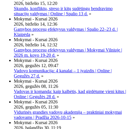
2026, birželio 15, 12:20
Skundų, konfliktų, streso ir kitų sudėtingų bendravimo
situacijų valdymas | Online | Spalio 13 d.
»
Mokymai - Kursai 2026
2026, birželio 14, 12:36
Gamybos procesų efektyvus valdymas | Spalio 22–23 d. |
Klaipėda
»
Mokymai - Kursai 2026
2026, birželio 14, 12:32
Gamybos procesų efektyvus valdymas | Mokymai Vilniuje |
2026 m. kovo 19-20 d.
»
Mokymai - Kursai 2026
2026, gegužės 12, 09:47
Vadovo komunikacija: 4 kanalai – 1 įvaizdis | Online |
Gegužės 27 d.
»
Mokymai - Kursai 2026
2026, gegužės 08, 11:26
Vadovas ir komanda: kaip kalbėtis, kad girdėtume vieni kitus |
Online | Gegužės 28 d.
»
Mokymai - Kursai 2026
2026, gegužės 05, 11:30
Vidurinės grandies vadovų akademija – praktiniai mokymai
vadovams | Pradžia 2026-10-15
»
Mokymai - Kursai 2026
2026, balandžio 30, 11:19