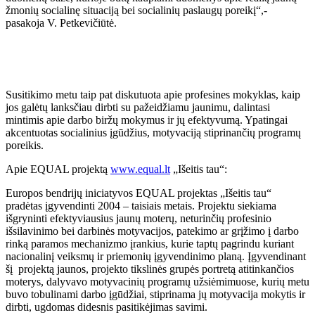
žmonių socialinę situaciją bei socialinių paslaugų poreikį“,-
pasakoja V. Petkevičiūtė.
Susitikimo metu taip pat diskutuota apie profesines mokyklas, kaip
jos galėtų lanksčiau dirbti su pažeidžiamu jaunimu, dalintasi
mintimis apie darbo biržų mokymus ir jų efektyvumą. Ypatingai
akcentuotas socialinius įgūdžius, motyvaciją stiprinančių programų
poreikis.
Apie EQUAL projektą
www.equal.lt
„Išeitis tau“:
Europos bendrijų iniciatyvos EQUAL projektas „Išeitis tau“
pradėtas įgyvendinti 2004 – taisiais metais. Projektu siekiama
išgryninti efektyviausius jaunų moterų, neturinčių profesinio
išsilavinimo bei darbinės motyvacijos, patekimo ar grįžimo į darbo
rinką paramos mechanizmo įrankius, kurie taptų pagrindu kuriant
nacionalinį veiksmų ir priemonių įgyvendinimo planą. Įgyvendinant
šį projektą jaunos, projekto tikslinės grupės portretą atitinkančios
moterys, dalyvavo motyvacinių programų užsiėmimuose, kurių metu
buvo tobulinami darbo įgūdžiai, stiprinama jų motyvacija mokytis ir
dirbti, ugdomas didesnis pasitikėjimas savimi.