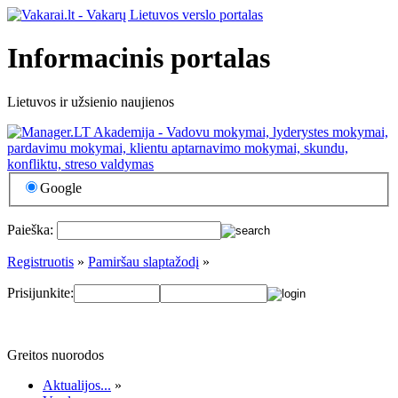
Informacinis portalas
Lietuvos ir užsienio naujienos
Google
Paieška:
Registruotis
»
Pamiršau slaptažodį
»
Prisijunkite:
Greitos nuorodos
Aktualijos...
»