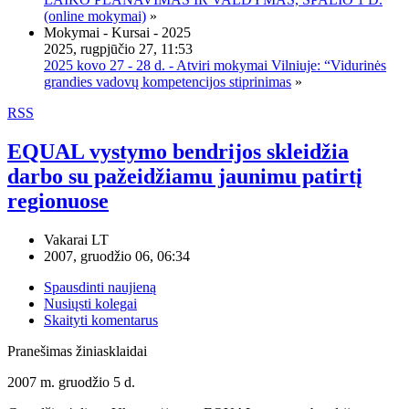
(online mokymai)
»
Mokymai - Kursai - 2025
2025, rugpjūčio 27, 11:53
2025 kovo 27 - 28 d. - Atviri mokymai Vilniuje: “Vidurinės
grandies vadovų kompetencijos stiprinimas
»
RSS
EQUAL vystymo bendrijos skleidžia
darbo su pažeidžiamu jaunimu patirtį
regionuose
Vakarai LT
2007, gruodžio 06, 06:34
Spausdinti naujieną
Nusiųsti kolegai
Skaityti komentarus
Pranešimas žiniasklaidai
2007 m. gruodžio 5 d.