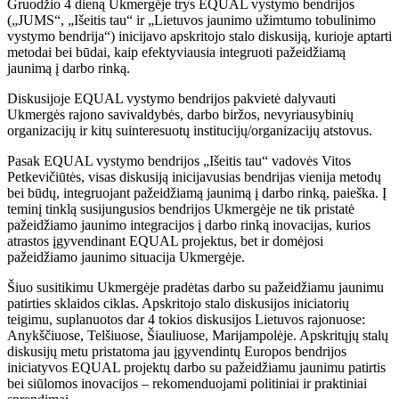
Gruodžio 4 dieną Ukmergėje trys EQUAL vystymo bendrijos
(„JUMS“, „Išeitis tau“ ir „Lietuvos jaunimo užimtumo tobulinimo
vystymo bendrija“) inicijavo apskritojo stalo diskusiją, kurioje aptarti
metodai bei būdai, kaip efektyviausia integruoti pažeidžiamą
jaunimą į darbo rinką.
Diskusijoje EQUAL vystymo bendrijos pakvietė dalyvauti
Ukmergės rajono savivaldybės, darbo biržos, nevyriausybinių
organizacijų ir kitų suinteresuotų institucijų/organizacijų atstovus.
Pasak EQUAL vystymo bendrijos „Išeitis tau“ vadovės Vitos
Petkevičiūtės, visas diskusiją inicijavusias bendrijas vienija metodų
bei būdų, integruojant pažeidžiamą jaunimą į darbo rinką, paieška. Į
teminį tinklą susijungusios bendrijos Ukmergėje ne tik pristatė
pažeidžiamo jaunimo integracijos į darbo rinką inovacijas, kurios
atrastos įgyvendinant EQUAL projektus, bet ir domėjosi
pažeidžiamo jaunimo situacija Ukmergėje.
Šiuo susitikimu Ukmergėje pradėtas darbo su pažeidžiamu jaunimu
patirties sklaidos ciklas. Apskritojo stalo diskusijos iniciatorių
teigimu, suplanuotos dar 4 tokios diskusijos Lietuvos rajonuose:
Anykščiuose, Telšiuose, Šiauliuose, Marijampolėje. Apskritųjų stalų
diskusijų metu pristatoma jau įgyvendintų Europos bendrijos
iniciatyvos EQUAL projektų darbo su pažeidžiamu jaunimu patirtis
bei siūlomos inovacijos – rekomenduojami politiniai ir praktiniai