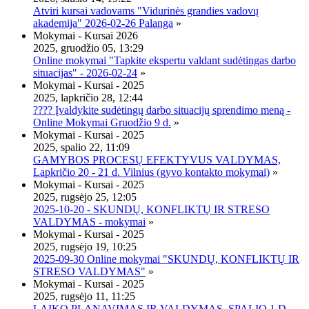
Atviri kursai vadovams "Vidurinės grandies vadovų
akademija" 2026-02-26 Palanga
»
Mokymai - Kursai 2026
2025, gruodžio 05, 13:29
Online mokymai "Tapkite ekspertu valdant sudėtingas darbo
situacijas" - 2026-02-24
»
Mokymai - Kursai - 2025
2025, lapkričio 28, 12:44
???? Įvaldykite sudėtingų darbo situacijų sprendimo meną -
Online Mokymai Gruodžio 9 d.
»
Mokymai - Kursai - 2025
2025, spalio 22, 11:09
GAMYBOS PROCESŲ EFEKTYVUS VALDYMAS,
Lapkričio 20 - 21 d. Vilnius (gyvo kontakto mokymai)
»
Mokymai - Kursai - 2025
2025, rugsėjo 25, 12:05
2025-10-20 - SKUNDŲ, KONFLIKTŲ IR STRESO
VALDYMAS - mokymai
»
Mokymai - Kursai - 2025
2025, rugsėjo 19, 10:25
2025-09-30 Online mokymai "SKUNDŲ, KONFLIKTŲ IR
STRESO VALDYMAS"
»
Mokymai - Kursai - 2025
2025, rugsėjo 11, 11:25
LAIKO PLANAVIMAS IR VALDYMAS, SPALIO 1 D.