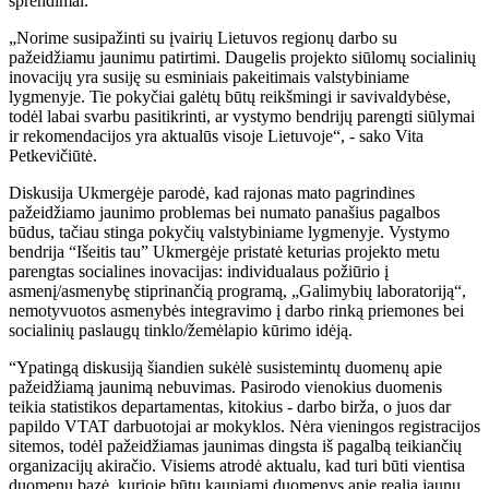
sprendimai.
„Norime susipažinti su įvairių Lietuvos regionų darbo su
pažeidžiamu jaunimu patirtimi. Daugelis projekto siūlomų socialinių
inovacijų yra susiję su esminiais pakeitimais valstybiniame
lygmenyje. Tie pokyčiai galėtų būtų reikšmingi ir savivaldybėse,
todėl labai svarbu pasitikrinti, ar vystymo bendrijų parengti siūlymai
ir rekomendacijos yra aktualūs visoje Lietuvoje“, - sako Vita
Petkevičiūtė.
Diskusija Ukmergėje parodė, kad rajonas mato pagrindines
pažeidžiamo jaunimo problemas bei numato panašius pagalbos
būdus, tačiau stinga pokyčių valstybiniame lygmenyje. Vystymo
bendrija “Išeitis tau” Ukmergėje pristatė keturias projekto metu
parengtas socialines inovacijas: individualaus požiūrio į
asmenį/asmenybę stiprinančią programą, „Galimybių laboratoriją“,
nemotyvuotos asmenybės integravimo į darbo rinką priemones bei
socialinių paslaugų tinklo/žemėlapio kūrimo idėją.
“Ypatingą diskusiją šiandien sukėlė susistemintų duomenų apie
pažeidžiamą jaunimą nebuvimas. Pasirodo vienokius duomenis
teikia statistikos departamentas, kitokius - darbo birža, o juos dar
papildo VTAT darbuotojai ar mokyklos. Nėra vieningos registracijos
sitemos, todėl pažeidžiamas jaunimas dingsta iš pagalbą teikiančių
organizacijų akiračio. Visiems atrodė aktualu, kad turi būti vientisa
duomenų bazė, kurioje būtų kaupiami duomenys apie realią jaunų