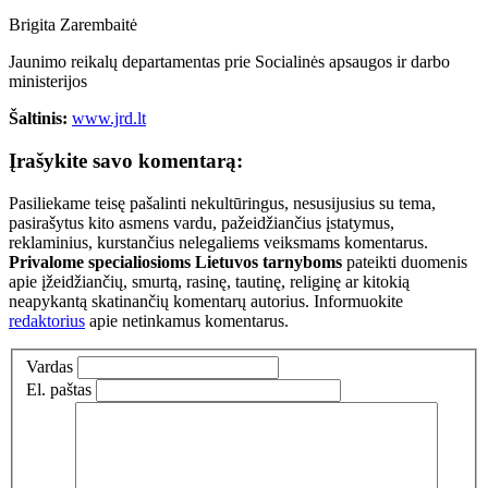
Brigita Zarembaitė
Jaunimo reikalų departamentas prie Socialinės apsaugos ir darbo
ministerijos
Šaltinis:
www.jrd.lt
Įrašykite savo komentarą:
Pasiliekame teisę pašalinti nekultūringus, nesusijusius su tema,
pasirašytus kito asmens vardu, pažeidžiančius įstatymus,
reklaminius, kurstančius nelegaliems veiksmams komentarus.
Privalome specialiosioms Lietuvos tarnyboms
pateikti duomenis
apie įžeidžiančių, smurtą, rasinę, tautinę, religinę ar kitokią
neapykantą skatinančių komentarų autorius. Informuokite
redaktorius
apie netinkamus komentarus.
Vardas
El. paštas