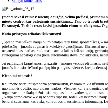
Skaityti komentarus
Įmonei sekasi verslas: klientų daugėja, veikla plečiasi, priimami 
miesto centro, kur patogesnis susisiekimas... Taip po truputį bręst
iškraustyti. Turbūt retas žavisi įprastinio ritmo sutrikdymu... O
Kada pribręsta reikalas išsikraustyti
„Sprendimas ieškoti naujų biuro patalpų retai būna spontaniškas, – s
priežasčių – įmonės augimas ir kolektyvo gausėjimas. Tikriausiai ne vi
nepatenkintas, darbas trikdomas – ateina laikas ieškoti naujų, geresni
strategiškai nepatogi vieta (nėra automobilių stovėjimo aikštelės, nepato
Jei pagrindinė kraustymosi priežastis – įmonės veiklos plėtimasis, nat
įmonės linkusios ieškoti patalpų itin patogiose vietose, kreipia dėmesį į
Kieno tai rūpestis?
Kai įmonė tvirtai nusprendžia persikraustyti, kažkam reikia užsiimti n
nuo įmonės dydžio, nuo vidaus tvarkos. Vienose, kur yra daugiau darbu
organizacinių reikalų dažniausiai rūpinasi biuro vadovas, administrator
„Nauja darbo erdvė – visų bendras rūpestis, todėl, kai kėlėmės į na
bendrai sutariama, kas viską kontroliuos ir susistemins informaciją. 