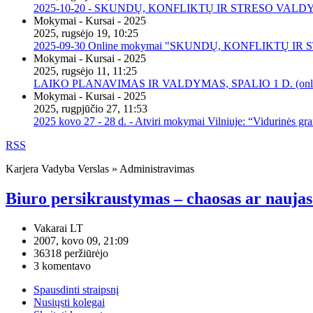
2025-10-20 - SKUNDŲ, KONFLIKTŲ IR STRESO VALDY
Mokymai - Kursai - 2025
2025, rugsėjo 19, 10:25
2025-09-30 Online mokymai "SKUNDŲ, KONFLIKTŲ I
Mokymai - Kursai - 2025
2025, rugsėjo 11, 11:25
LAIKO PLANAVIMAS IR VALDYMAS, SPALIO 1 D. (onli
Mokymai - Kursai - 2025
2025, rugpjūčio 27, 11:53
2025 kovo 27 - 28 d. - Atviri mokymai Vilniuje: “Vidurinės gr
RSS
Karjera Vadyba Verslas » Administravimas
Biuro persikraustymas – chaosas ar naujas
Vakarai LT
2007, kovo 09, 21:09
36318 peržiūrėjo
3 komentavo
Spausdinti straipsnį
Nusiųsti kolegai