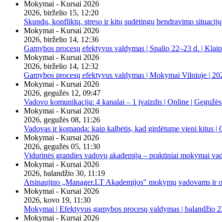
Mokymai - Kursai 2026
2026, birželio 15, 12:20
Skundų, konfliktų, streso ir kitų sudėtingų bendravimo situacijų
Mokymai - Kursai 2026
2026, birželio 14, 12:36
Gamybos procesų efektyvus valdymas | Spalio 22–23 d. | Klai
Mokymai - Kursai 2026
2026, birželio 14, 12:32
Gamybos procesų efektyvus valdymas | Mokymai Vilniuje | 20
Mokymai - Kursai 2026
2026, gegužės 12, 09:47
Vadovo komunikacija: 4 kanalai – 1 įvaizdis | Online | Gegužės
Mokymai - Kursai 2026
2026, gegužės 08, 11:26
Vadovas ir komanda: kaip kalbėtis, kad girdėtume vieni kitus | 
Mokymai - Kursai 2026
2026, gegužės 05, 11:30
Vidurinės grandies vadovų akademija – praktiniai mokymai va
Mokymai - Kursai 2026
2026, balandžio 30, 11:19
Atsinaujino „Manager.LT Akademijos" mokymų vadovams ir orga
Mokymai - Kursai 2026
2026, kovo 19, 11:30
Mokymai | Efektyvus gamybos procesų valdymas | balandžio 23
Mokymai - Kursai 2026