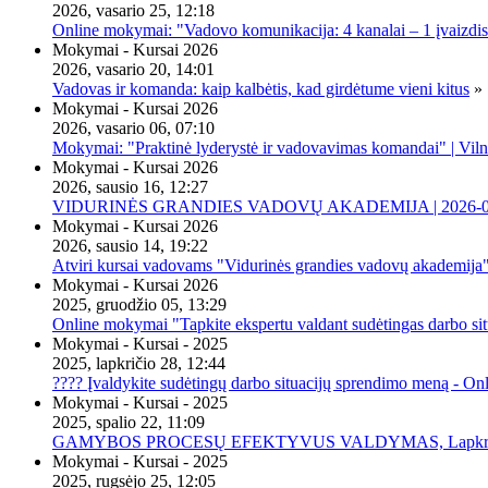
2026, vasario 25, 12:18
Online mokymai: "Vadovo komunikacija: 4 kanalai – 1 įvaizdis
Mokymai - Kursai 2026
2026, vasario 20, 14:01
Vadovas ir komanda: kaip kalbėtis, kad girdėtume vieni kitus
»
Mokymai - Kursai 2026
2026, vasario 06, 07:10
Mokymai: "Praktinė lyderystė ir vadovavimas komandai" | Viln
Mokymai - Kursai 2026
2026, sausio 16, 12:27
VIDURINĖS GRANDIES VADOVŲ AKADEMIJA | 2026-02-2
Mokymai - Kursai 2026
2026, sausio 14, 19:22
Atviri kursai vadovams "Vidurinės grandies vadovų akademija
Mokymai - Kursai 2026
2025, gruodžio 05, 13:29
Online mokymai "Tapkite ekspertu valdant sudėtingas darbo sit
Mokymai - Kursai - 2025
2025, lapkričio 28, 12:44
???? Įvaldykite sudėtingų darbo situacijų sprendimo meną - O
Mokymai - Kursai - 2025
2025, spalio 22, 11:09
GAMYBOS PROCESŲ EFEKTYVUS VALDYMAS, Lapkričio 20 
Mokymai - Kursai - 2025
2025, rugsėjo 25, 12:05