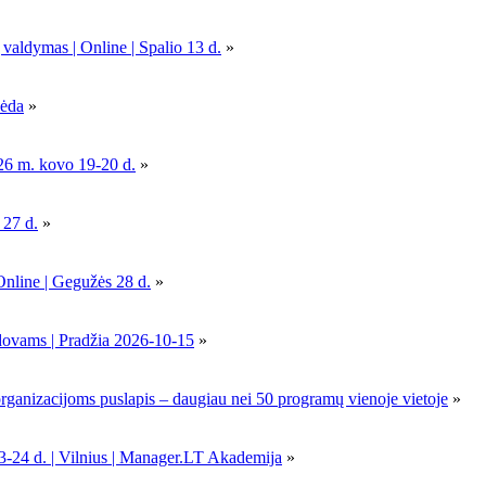
 valdymas | Online | Spalio 13 d.
»
pėda
»
26 m. kovo 19-20 d.
»
 27 d.
»
Online | Gegužės 28 d.
»
dovams | Pradžia 2026-10-15
»
nizacijoms puslapis – daugiau nei 50 programų vienoje vietoje
»
-24 d. | Vilnius | Manager.LT Akademija
»