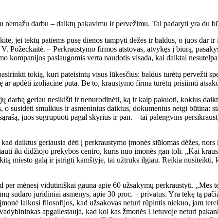
kitu nemažu darbu – daiktų pakavimu ir pervežimu. Tai padaryti yra du bū
e, jei tektų patiems pusę dienos tampyti dėžes ir baldus, o juos dar ir
 V. Požeckaitė. – Perkraustymo firmos atstovas, atvykęs į biurą, pasakys,
o kompanijos paslaugomis verta naudotis visada, kai daiktai nesutelpa
nkti tokią, kuri pateisintų visus lūkesčius: baldus turėtų pervežti spe
elę ar apdėti izoliacine puta. Be to, kraustymo firma turėtų prisiimti at
 darbą geriau nesikišti ir nenurodinėti, ką ir kaip pakuoti, kokius daikt
us, o susidėti smulkius ir asmeninius daiktus, dokumentus netgi būtina: s
ąrašą, juos sugrupuoti pagal skyrius ir pan. – tai palengvins persikraus
ad daiktus geriausia dėti į perkraustymo įmonės siūlomas dėžes, nors ka
eliauti iki didžiojo prekybos centro, kuris nuo įmonės gan toli. „Kai kr
itą miesto galą ir įstrigti kamštyje, tai užtruks ilgiau. Reikia nusiteikt
 per mėnesį vidutiniškai gauna apie 60 užsakymų perkraustyti. „Mes te
ų sudaro juridiniai asmenys, apie 30 proc. – privatūs. Yra tekę tą pačią
monė laikosi filosofijos, kad užsakovas neturi rūpintis niekuo, jam tere
s. Vadybininkas apgailestauja, kad kol kas žmonės Lietuvoje neturi pakan