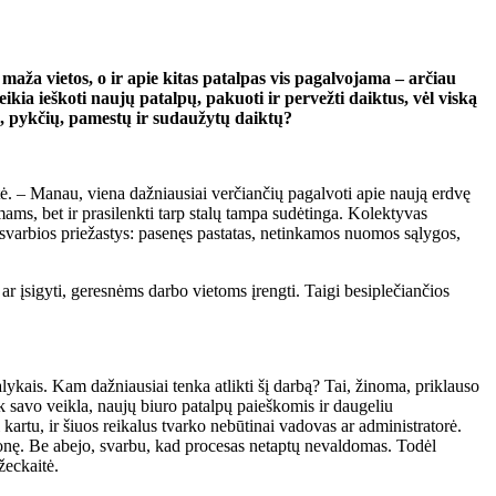
 maža vietos, o ir apie kitas patalpas vis pagalvojama – arčiau
eikia ieškoti naujų patalpų, pakuoti ir pervežti daiktus, vėl viską
sų, pykčių, pamestų ir sudaužytų daiktų?
ė. – Manau, viena dažniausiai verčiančių pagalvoti apie naują erdvę
ams, bet ir prasilenkti tarp stalų tampa sudėtinga. Kolektyvas
u svarbios priežastys: pasenęs pastatas, netinkamos nuomos sąlygos,
ar įsigyti, geresnėms darbo vietoms įrengti. Taigi besiplečiančios
lykais. Kam dažniausiai tenka atlikti šį darbą? Tai, žinoma, priklauso
k savo veikla, naujų biuro patalpų paieškomis ir daugeliu
kartu, ir šiuos reikalus tvarko nebūtinai vadovas ar administratorė.
onę. Be abejo, svarbu, kad procesas netaptų nevaldomas. Todėl
žeckaitė.