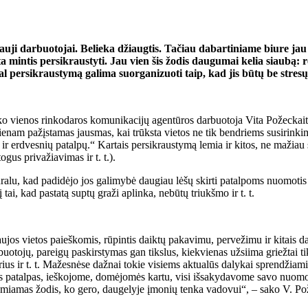
nauji darbuotojai. Belieka džiaugtis. Tačiau dabartiniame biure jau
a mintis persikraustyti. Jau vien šis žodis daugumai kelia siaubą: r
 gal persikraustymą galima suorganizuoti taip, kad jis būtų be stre
ako vienos rinkodaros komunikacijų agentūros darbuotoja Vita Požeckait
enam pažįstamas jausmas, kai trūksta vietos ne tik bendriems susirinkim
ų ir erdvesnių patalpų.“ Kartais persikraustymą lemia ir kitos, ne mažia
gus privažiavimas ir t. t.).
ūralu, kad padidėjo jos galimybė daugiau lėšų skirti patalpoms nuomotis 
 tai, kad pastatą suptų graži aplinka, nebūtų triukšmo ir t. t.
aujos vietos paieškomis, rūpintis daiktų pakavimu, pervežimu ir kitais da
otojų, pareigų paskirstymas gan tikslus, kiekvienas užsiima griežtai ti
ius ir t. t. Mažesnėse dažnai tokie visiems aktualūs dalykai sprendžiami 
ujas patalpas, ieškojome, domėjomės kartu, visi išsakydavome savo nuom
Lemiamas žodis, ko gero, daugelyje įmonių tenka vadovui“, – sako V. Po