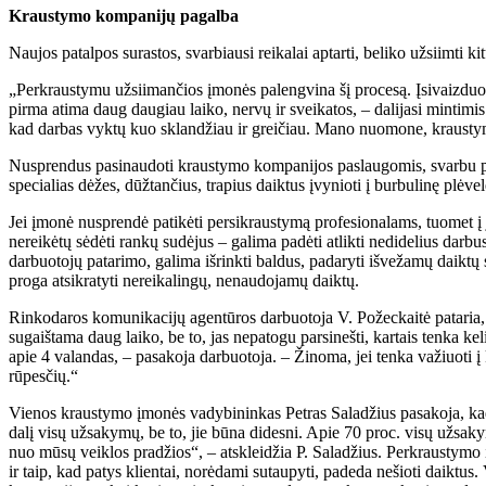
Kraustymo kompanijų pagalba
Naujos patalpos surastos, svarbiausi reikalai aptarti, beliko užsiimti 
„Perkraustymu užsiimančios įmonės palengvina šį procesą. Įsivaizduokit
pirma atima daug daugiau laiko, nervų ir sveikatos, – dalijasi mintimis
kad darbas vyktų kuo sklandžiau ir greičiau. Mano nuomone, kraustym
Nusprendus pasinaudoti kraustymo kompanijos paslaugomis, svarbu pasiri
specialias dėžes, dūžtančius, trapius daiktus įvynioti į burbulinę plėv
Jei įmonė nusprendė patikėti persikraustymą profesionalams, tuomet į jų
nereikėtų sėdėti rankų sudėjus – galima padėti atlikti nedidelius darb
darbuotojų patarimo, galima išrinkti baldus, padaryti išvežamų daiktų s
proga atsikratyti nereikalingų, nenaudojamų daiktų.
Rinkodaros komunikacijų agentūros darbuotoja V. Požeckaitė pataria, k
sugaištama daug laiko, be to, jas nepatogu parsinešti, kartais tenka k
apie 4 valandas, – pasakoja darbuotoja. – Žinoma, jei tenka važiuoti į k
rūpesčių.“
Vienos kraustymo įmonės vadybininkas Petras Saladžius pasakoja, kad
dalį visų užsakymų, be to, jie būna didesni. Apie 70 proc. visų užsakym
nuo mūsų veiklos pradžios“, – atskleidžia P. Saladžius. Perkraustymo į
ir taip, kad patys klientai, norėdami sutaupyti, padeda nešioti daiktu