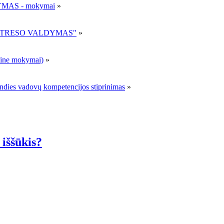
MAS - mokymai
»
R STRESO VALDYMAS"
»
ne mokymai)
»
andies vadovų kompetencijos stiprinimas
»
 iššūkis?