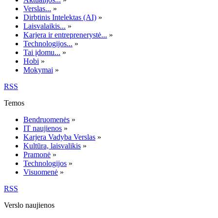
Verslas...
»
Dirbtinis Intelektas (AI)
»
Laisvalaikis...
»
Karjera ir entreprenerystė...
»
Technologijos...
»
Tai įdomu...
»
Hobi
»
Mokymai
»
RSS
Temos
Bendruomenės
»
IT naujienos
»
Karjera Vadyba Verslas
»
Kultūra, laisvalikis
»
Pramonė
»
Technologijos
»
Visuomenė
»
RSS
Verslo naujienos