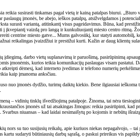
a reikia susirasti tinkamas pagal vietą ir kainą patalpas biurui. „Biuro v
paslaugų įmonės, be abejo, ieškos patalpų, atsižvelgdamos į potencialių
sta surasti variantą, atitinkantį visus pageidavimus. Būna, kad prestižin
isti į įkvepiantį vaizdą pro langą ir kunkuliuojantį miesto centro ritmą. 
reiti centrine miesto gatve... Mums galvosūkį, kur statyti automobilį, 
žnai reikalingas įvaizdžiui ir prestižui kurti. Kažin ar daug klientų sul
ų įdiegimą, darbo vietų suplanavimą ir paruošimą, pasirūpinimą apsauga,
 tomis įmonėmis, kurios teikia komunikacijų paslaugas visam pastatui. Daž
o atkreipti dėmesį, kad interneto įvedimas ir telefono numerių perkėlima
s reikia kaip įmanoma anksčiau.
klauso nuo įmonės dydžio, turimų daiktų kiekio. Bene ilgiausiai ieškoma t
.
meną – vidinių tinklų išvedžiojimą patalpoje. Žinoma, tai nėra tiesiogini
sikraustančios įmonės už tai atsakingas žmogus: reikia pasirūpinti, kad pr
etų. Svarbus niuansas – kad laidai nesimaišytų po kojomis ir nebūtų išraiz
ių nors su tuo susijusių reikalų, apie kuriuos niekas nepagalvojo, – tai 
ms kartu sudaryti būtiniausių darbų sąrašą, o paskui prireikus vis papildyt