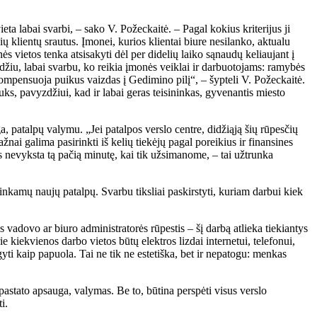
ieta labai svarbi, – sako V. Požeckaitė. – Pagal kokius kriterijus ji
 klientų srautus. Įmonei, kurios klientai biure nesilanko, aktualu
ės vietos tenka atsisakyti dėl per didelių laiko sąnaudų keliaujant į
Žodžiu, labai svarbu, ko reikia įmonės veiklai ir darbuotojams: ramybės
kompensuoja puikus vaizdas į Gedimino pilį“, – šypteli V. Požeckaitė.
auks, pavyzdžiui, kad ir labai geras teisininkas, gyvenantis miesto
 patalpų valymu. „Jei patalpos verslo centre, didžiąją šių rūpesčių
nai galima pasirinkti iš kelių tiekėjų pagal poreikius ir finansines
s nevyksta tą pačią minutę, kai tik užsimanome, – tai užtrunka
inkamų naujų patalpų. Svarbu tiksliai paskirstyti, kuriam darbui kiek
s vadovo ar biuro administratorės rūpestis – šį darbą atlieka tiekiantys
ie kiekvienos darbo vietos būtų elektros lizdai internetui, telefonui,
gyti kaip papuola. Tai ne tik ne estetiška, bet ir nepatogu: menkas
pastato apsauga, valymas. Be to, būtina perspėti visus verslo
i.