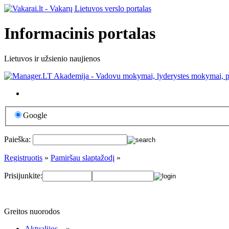
Informacinis portalas
Lietuvos ir užsienio naujienos
Google
Paieška:
Registruotis
»
Pamiršau slaptažodį
»
Prisijunkite:
Greitos nuorodos
Aktualijos...
»