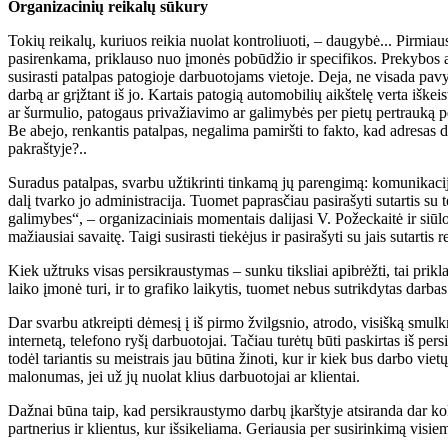
Organizacinių reikalų sūkury
Tokių reikalų, kuriuos reikia nuolat kontroliuoti, – daugybė... Pirmiausi
pasirenkama, priklauso nuo įmonės pobūdžio ir specifikos. Prekybos ar 
susirasti patalpas patogioje darbuotojams vietoje. Deja, ne visada pavyk
darbą ar grįžtant iš jo. Kartais patogią automobilių aikštelę verta iške
ar šurmulio, patogaus privažiavimo ar galimybės per pietų pertrauką pe
Be abejo, renkantis patalpas, negalima pamiršti to fakto, kad adresas da
pakraštyje?..
Suradus patalpas, svarbu užtikrinti tinkamą jų parengimą: komunikacij
dalį tvarko jo administracija. Tuomet paprasčiau pasirašyti sutartis su
galimybes“, – organizaciniais momentais dalijasi V. Požeckaitė ir siūl
mažiausiai savaitę. Taigi susirasti tiekėjus ir pasirašyti su jais sutarti
Kiek užtruks visas persikraustymas – sunku tiksliai apibrėžti, tai pri
laiko įmonė turi, ir to grafiko laikytis, tuomet nebus sutrikdytas darbas
Dar svarbu atkreipti dėmesį į iš pirmo žvilgsnio, atrodo, visišką smulk
internetą, telefono ryšį darbuotojai. Tačiau turėtų būti paskirtas iš per
todėl tariantis su meistrais jau būtina žinoti, kur ir kiek bus darbo vi
malonumas, jei už jų nuolat klius darbuotojai ar klientai.
Dažnai būna taip, kad persikraustymo darbų įkarštyje atsiranda dar kok
partnerius ir klientus, kur išsikeliama. Geriausia per susirinkimą visie