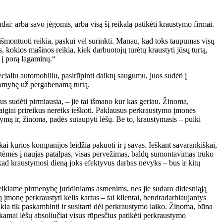
dai: arba savo jėgomis, arba visą šį reikalą patikėti kraustymo firmai.
 išmontuoti reikia, paskui vėl surinkti. Manau, kad toks taupumas visų
 kokios mašinos reikia, kiek darbuotojų turėtų kraustyti jūsų turtą,
 į porą lagaminų.“
cialiu automobiliu, pasirūpinti daiktų saugumu, juos sudėti į
sakomybę už pergabenamą turtą.
us sudėti pirmiausia, – jie tai išmano kur kas geriau. Žinoma,
taigiai prireikus nereiks ieškoti. Paklausus perkraustymo įmonės
tymą ir, žinoma, padės sutaupyti lėšų. Be to, kraustymasis – puiki
i kurios kompanijos leidžia pakuoti ir į savas. Ieškant savarankiškai,
austėmės į naujas patalpas, visas pervežimas, baldų sumontavimas truko
i, kad kraustymosi dieną joks efektyvus darbas nevyks – bus ir kitų
ikiame pirmenybę juridiniams asmenims, nes jie sudaro didesniąją
 įmonę perkraustyti kelis kartus – tai klientai, bendradarbiaujantys
ikia tik paskambinti ir susitarti dėl perkraustymo laiko. Žinoma, būna
kamai lėšų absoliučiai visus rūpesčius patikėti perkraustymo