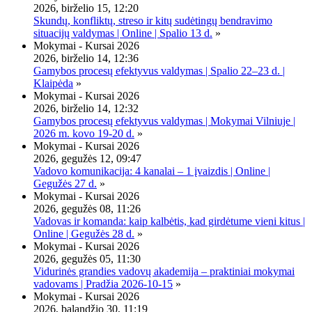
2026, birželio 15, 12:20
Skundų, konfliktų, streso ir kitų sudėtingų bendravimo
situacijų valdymas | Online | Spalio 13 d.
»
Mokymai - Kursai 2026
2026, birželio 14, 12:36
Gamybos procesų efektyvus valdymas | Spalio 22–23 d. |
Klaipėda
»
Mokymai - Kursai 2026
2026, birželio 14, 12:32
Gamybos procesų efektyvus valdymas | Mokymai Vilniuje |
2026 m. kovo 19-20 d.
»
Mokymai - Kursai 2026
2026, gegužės 12, 09:47
Vadovo komunikacija: 4 kanalai – 1 įvaizdis | Online |
Gegužės 27 d.
»
Mokymai - Kursai 2026
2026, gegužės 08, 11:26
Vadovas ir komanda: kaip kalbėtis, kad girdėtume vieni kitus |
Online | Gegužės 28 d.
»
Mokymai - Kursai 2026
2026, gegužės 05, 11:30
Vidurinės grandies vadovų akademija – praktiniai mokymai
vadovams | Pradžia 2026-10-15
»
Mokymai - Kursai 2026
2026, balandžio 30, 11:19