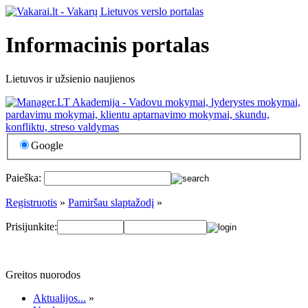
Informacinis portalas
Lietuvos ir užsienio naujienos
Google
Paieška:
Registruotis
»
Pamiršau slaptažodį
»
Prisijunkite:
Greitos nuorodos
Aktualijos...
»