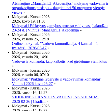
Atsinaujino „Manager.LT Akademijos" mokymų vadovams ir
organizacijoms puslapis – daugiau nei 50 programų vienoje
vietoje
»
Mokymai - Kursai 2026
2026, kovo 19, 11:30
Mokymai | Efektyvus gamybos procesų valdymas | balandžio
23-24 d. | Vilnius | Manager.LT Akademija
»
Mokymai - Kursai 2026
2026, vasario 25, 12:18
Online mokymai: "Vadovo komunikacija: 4 kanalai – 1
įvaizdis" | 2026-03-17
»
Mokymai - Kursai 2026
2026, vasario 20, 14:01
Vadovas ir komanda: kaip kalbėtis, kad girdėtume vieni kitus
»
Mokymai - Kursai 2026
2026, vasario 06, 07:10
Mokymai: "Praktinė lyderystė ir vadovavimas komandai" |
Vilnius | 2026 kovo 26-27
»
Mokymai - Kursai 2026
2026, sausio 16, 12:27
VIDURINĖS GRANDIES VADOVŲ AKADEMIJA |
2026-02-26 | Gradiali
»
Mokymai - Kursai 2026
2026, sausio 14, 19:22