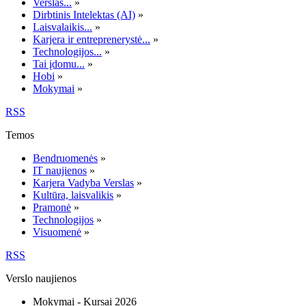
Verslas...
»
Dirbtinis Intelektas (AI)
»
Laisvalaikis...
»
Karjera ir entreprenerystė...
»
Technologijos...
»
Tai įdomu...
»
Hobi
»
Mokymai
»
RSS
Temos
Bendruomenės
»
IT naujienos
»
Karjera Vadyba Verslas
»
Kultūra, laisvalikis
»
Pramonė
»
Technologijos
»
Visuomenė
»
RSS
Verslo naujienos
Mokymai - Kursai 2026