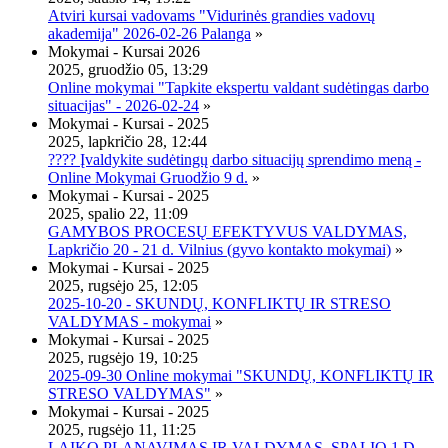
Atviri kursai vadovams "Vidurinės grandies vadovų
akademija" 2026-02-26 Palanga
»
Mokymai - Kursai 2026
2025, gruodžio 05, 13:29
Online mokymai "Tapkite ekspertu valdant sudėtingas darbo
situacijas" - 2026-02-24
»
Mokymai - Kursai - 2025
2025, lapkričio 28, 12:44
???? Įvaldykite sudėtingų darbo situacijų sprendimo meną -
Online Mokymai Gruodžio 9 d.
»
Mokymai - Kursai - 2025
2025, spalio 22, 11:09
GAMYBOS PROCESŲ EFEKTYVUS VALDYMAS,
Lapkričio 20 - 21 d. Vilnius (gyvo kontakto mokymai)
»
Mokymai - Kursai - 2025
2025, rugsėjo 25, 12:05
2025-10-20 - SKUNDŲ, KONFLIKTŲ IR STRESO
VALDYMAS - mokymai
»
Mokymai - Kursai - 2025
2025, rugsėjo 19, 10:25
2025-09-30 Online mokymai "SKUNDŲ, KONFLIKTŲ IR
STRESO VALDYMAS"
»
Mokymai - Kursai - 2025
2025, rugsėjo 11, 11:25
LAIKO PLANAVIMAS IR VALDYMAS, SPALIO 1 D.