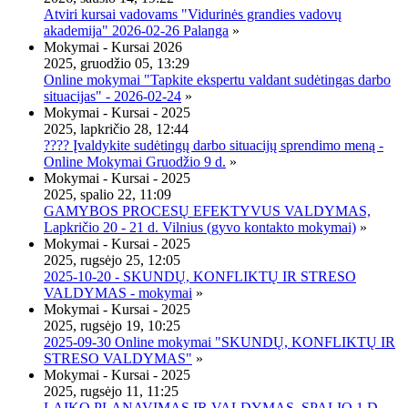
Atviri kursai vadovams "Vidurinės grandies vadovų
akademija" 2026-02-26 Palanga
»
Mokymai - Kursai 2026
2025, gruodžio 05, 13:29
Online mokymai "Tapkite ekspertu valdant sudėtingas darbo
situacijas" - 2026-02-24
»
Mokymai - Kursai - 2025
2025, lapkričio 28, 12:44
???? Įvaldykite sudėtingų darbo situacijų sprendimo meną -
Online Mokymai Gruodžio 9 d.
»
Mokymai - Kursai - 2025
2025, spalio 22, 11:09
GAMYBOS PROCESŲ EFEKTYVUS VALDYMAS,
Lapkričio 20 - 21 d. Vilnius (gyvo kontakto mokymai)
»
Mokymai - Kursai - 2025
2025, rugsėjo 25, 12:05
2025-10-20 - SKUNDŲ, KONFLIKTŲ IR STRESO
VALDYMAS - mokymai
»
Mokymai - Kursai - 2025
2025, rugsėjo 19, 10:25
2025-09-30 Online mokymai "SKUNDŲ, KONFLIKTŲ IR
STRESO VALDYMAS"
»
Mokymai - Kursai - 2025
2025, rugsėjo 11, 11:25
LAIKO PLANAVIMAS IR VALDYMAS, SPALIO 1 D.