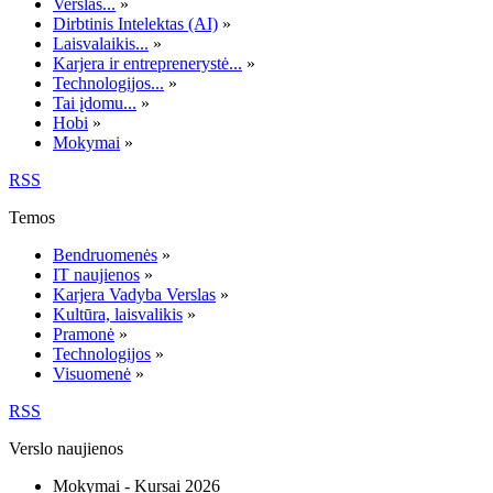
Verslas...
»
Dirbtinis Intelektas (AI)
»
Laisvalaikis...
»
Karjera ir entreprenerystė...
»
Technologijos...
»
Tai įdomu...
»
Hobi
»
Mokymai
»
RSS
Temos
Bendruomenės
»
IT naujienos
»
Karjera Vadyba Verslas
»
Kultūra, laisvalikis
»
Pramonė
»
Technologijos
»
Visuomenė
»
RSS
Verslo naujienos
Mokymai - Kursai 2026