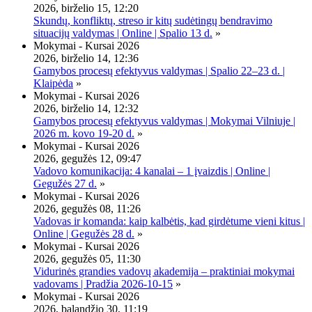
2026, birželio 15, 12:20
Skundų, konfliktų, streso ir kitų sudėtingų bendravimo
situacijų valdymas | Online | Spalio 13 d.
»
Mokymai - Kursai 2026
2026, birželio 14, 12:36
Gamybos procesų efektyvus valdymas | Spalio 22–23 d. |
Klaipėda
»
Mokymai - Kursai 2026
2026, birželio 14, 12:32
Gamybos procesų efektyvus valdymas | Mokymai Vilniuje |
2026 m. kovo 19-20 d.
»
Mokymai - Kursai 2026
2026, gegužės 12, 09:47
Vadovo komunikacija: 4 kanalai – 1 įvaizdis | Online |
Gegužės 27 d.
»
Mokymai - Kursai 2026
2026, gegužės 08, 11:26
Vadovas ir komanda: kaip kalbėtis, kad girdėtume vieni kitus |
Online | Gegužės 28 d.
»
Mokymai - Kursai 2026
2026, gegužės 05, 11:30
Vidurinės grandies vadovų akademija – praktiniai mokymai
vadovams | Pradžia 2026-10-15
»
Mokymai - Kursai 2026
2026, balandžio 30, 11:19