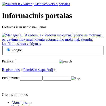
Informacinis portalas
Lietuvos ir užsienio naujienos
Google
Paieška:
Registruotis
»
Pamiršau slaptažodį
»
Prisijunkite:
Greitos nuorodos
Aktualijos...
»