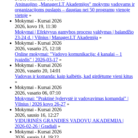
Atsinaujino „Manager.LT Akademijos" mokymų vadovams ir
organizacijoms puslapis – daugiau nei 50 programų vienoje
vietoje
»
Mokymai - Kursai 2026
2026, kovo 19, 11:30
Mokymai | Efektyvus gamybos procesų valdymas | balandžio
23-24 d. | Vilnius | Manager.LT Akademija
»
Mokymai - Kursai 2026
2026, vasario 25, 12:18
Online mokymai: "Vadovo komunikacija: 4 kanalai – 1
įvaizdis" | 2026-03-17
»
Mokymai - Kursai 2026
2026, vasario 20, 14:01
Vadovas ir komanda: kaip kalbėtis, kad girdėtume vieni kitus
»
Mokymai - Kursai 2026
2026, vasario 06, 07:10
Mokymai: "Praktinė lyderystė ir vadovavimas komandai" |
Vilnius | 2026 kovo 26-27
»
Mokymai - Kursai 2026
2026, sausio 16, 12:27
VIDURINĖS GRANDIES VADOVŲ AKADEMIJA |
2026-02-26 | Gradiali
»
Mokymai - Kursai 2026
2026, sausio 14, 19:22