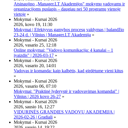
Atsinaujino „Manager.LT Akademijos" mokymų vadovams ir
organizacijoms puslapis – daugiau nei 50 programų vienoje
vietoje
»
Mokymai - Kursai 2026
2026, kovo 19, 11:30
Mokymai | Efektyvus gamybos procesų valdymas | balandžio
23-24 d. | Vilnius | Manager.LT Akademija
»
Mokymai - Kursai 2026
2026, vasario 25, 12:18
Online mokymai: "Vadovo komunikacija: 4 kanalai – 1
įvaizdis" | 2026-03-17
»
Mokymai - Kursai 2026
2026, vasario 20, 14:01
Vadovas ir komanda: kaip kalbėtis, kad girdėtume vieni kitus
»
Mokymai - Kursai 2026
2026, vasario 06, 07:10
Mokymai: "Praktinė lyderystė ir vadovavimas komandai" |
Vilnius | 2026 kovo 26-27
»
Mokymai - Kursai 2026
2026, sausio 16, 12:27
VIDURINĖS GRANDIES VADOVŲ AKADEMIJA |
2026-02-26 | Gradiali
»
Mokymai - Kursai 2026
2026, sausio 14, 19:22