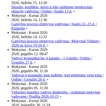
2026, birželio 15, 12:20
Skundų, konfliktų, streso ir kitų sudėtingų bendravimo
situacijų valdymas | Online | Spalio 13 d.
»
Mokymai - Kursai 2026
2026, birželio 14, 12:36
Gamybos procesų efektyvus valdymas | Spalio 22–23 d. |
Klaipėda
»
Mokymai - Kursai 2026
2026, birželio 14, 12:32
Gamybos procesų efektyvus valdymas | Mokymai Vilniuje |
2026 m. kovo 19-20 d.
»
Mokymai - Kursai 2026
2026, gegužės 12, 09:47
Vadovo komunikacija: 4 kanalai – 1 įvaizdis | Online |
Gegužės 27 d.
»
Mokymai - Kursai 2026
2026, gegužės 08, 11:26
Vadovas ir komanda: kaip kalbėtis, kad girdėtume vieni kitus |
Online | Gegužės 28 d.
»
Mokymai - Kursai 2026
2026, gegužės 05, 11:30
Vidurinės grandies vadovų akademija – praktiniai mokymai
vadovams | Pradžia 2026-10-15
»
Mokymai - Kursai 2026
2026, balandžio 30, 11:19