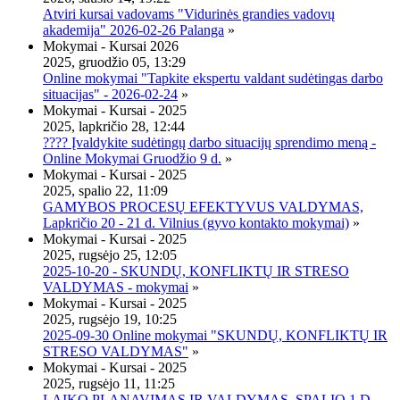
Atviri kursai vadovams "Vidurinės grandies vadovų
akademija" 2026-02-26 Palanga
»
Mokymai - Kursai 2026
2025, gruodžio 05, 13:29
Online mokymai "Tapkite ekspertu valdant sudėtingas darbo
situacijas" - 2026-02-24
»
Mokymai - Kursai - 2025
2025, lapkričio 28, 12:44
???? Įvaldykite sudėtingų darbo situacijų sprendimo meną -
Online Mokymai Gruodžio 9 d.
»
Mokymai - Kursai - 2025
2025, spalio 22, 11:09
GAMYBOS PROCESŲ EFEKTYVUS VALDYMAS,
Lapkričio 20 - 21 d. Vilnius (gyvo kontakto mokymai)
»
Mokymai - Kursai - 2025
2025, rugsėjo 25, 12:05
2025-10-20 - SKUNDŲ, KONFLIKTŲ IR STRESO
VALDYMAS - mokymai
»
Mokymai - Kursai - 2025
2025, rugsėjo 19, 10:25
2025-09-30 Online mokymai "SKUNDŲ, KONFLIKTŲ IR
STRESO VALDYMAS"
»
Mokymai - Kursai - 2025
2025, rugsėjo 11, 11:25
LAIKO PLANAVIMAS IR VALDYMAS, SPALIO 1 D.