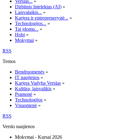
Verslas...
»
Dirbtinis Intelektas (AI)
»
Laisvalaikis...
»
Karjera ir entreprenerystė...
»
Technologijos...
»
Tai įdomu...
»
Hobi
»
Mokymai
»
RSS
Temos
Bendruomenės
»
IT naujienos
»
Karjera Vadyba Verslas
»
Kultūra, laisvalikis
»
Pramonė
»
Technologijos
»
Visuomenė
»
RSS
Verslo naujienos
Mokymai - Kursai 2026