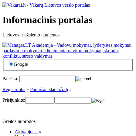
Informacinis portalas
Lietuvos ir užsienio naujienos
Google
Paieška:
Registruotis
»
Pamiršau slaptažodį
»
Prisijunkite:
Greitos nuorodos
Aktualijos...
»