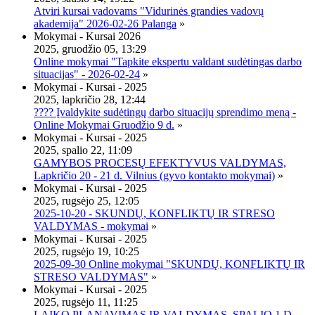
Atviri kursai vadovams "Vidurinės grandies vadovų
akademija" 2026-02-26 Palanga
»
Mokymai - Kursai 2026
2025, gruodžio 05, 13:29
Online mokymai "Tapkite ekspertu valdant sudėtingas darbo
situacijas" - 2026-02-24
»
Mokymai - Kursai - 2025
2025, lapkričio 28, 12:44
???? Įvaldykite sudėtingų darbo situacijų sprendimo meną -
Online Mokymai Gruodžio 9 d.
»
Mokymai - Kursai - 2025
2025, spalio 22, 11:09
GAMYBOS PROCESŲ EFEKTYVUS VALDYMAS,
Lapkričio 20 - 21 d. Vilnius (gyvo kontakto mokymai)
»
Mokymai - Kursai - 2025
2025, rugsėjo 25, 12:05
2025-10-20 - SKUNDŲ, KONFLIKTŲ IR STRESO
VALDYMAS - mokymai
»
Mokymai - Kursai - 2025
2025, rugsėjo 19, 10:25
2025-09-30 Online mokymai "SKUNDŲ, KONFLIKTŲ IR
STRESO VALDYMAS"
»
Mokymai - Kursai - 2025
2025, rugsėjo 11, 11:25
LAIKO PLANAVIMAS IR VALDYMAS, SPALIO 1 D.