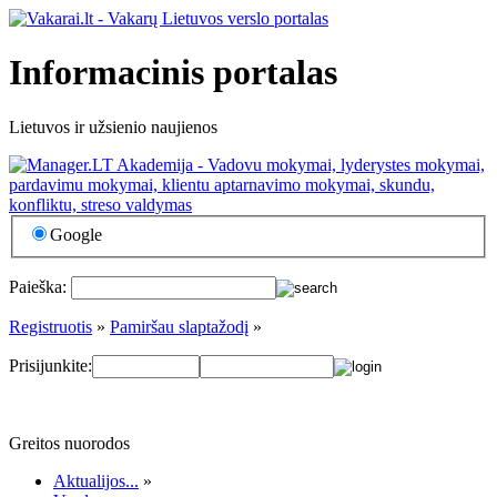
Informacinis portalas
Lietuvos ir užsienio naujienos
Google
Paieška:
Registruotis
»
Pamiršau slaptažodį
»
Prisijunkite:
Greitos nuorodos
Aktualijos...
»