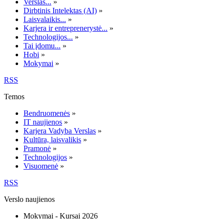
Verslas...
»
Dirbtinis Intelektas (AI)
»
Laisvalaikis...
»
Karjera ir entreprenerystė...
»
Technologijos...
»
Tai įdomu...
»
Hobi
»
Mokymai
»
RSS
Temos
Bendruomenės
»
IT naujienos
»
Karjera Vadyba Verslas
»
Kultūra, laisvalikis
»
Pramonė
»
Technologijos
»
Visuomenė
»
RSS
Verslo naujienos
Mokymai - Kursai 2026