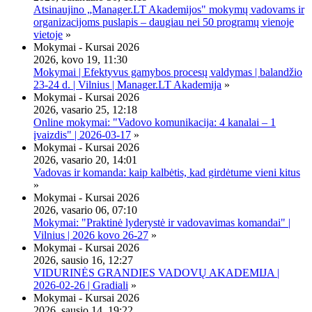
Atsinaujino „Manager.LT Akademijos" mokymų vadovams ir
organizacijoms puslapis – daugiau nei 50 programų vienoje
vietoje
»
Mokymai - Kursai 2026
2026, kovo 19, 11:30
Mokymai | Efektyvus gamybos procesų valdymas | balandžio
23-24 d. | Vilnius | Manager.LT Akademija
»
Mokymai - Kursai 2026
2026, vasario 25, 12:18
Online mokymai: "Vadovo komunikacija: 4 kanalai – 1
įvaizdis" | 2026-03-17
»
Mokymai - Kursai 2026
2026, vasario 20, 14:01
Vadovas ir komanda: kaip kalbėtis, kad girdėtume vieni kitus
»
Mokymai - Kursai 2026
2026, vasario 06, 07:10
Mokymai: "Praktinė lyderystė ir vadovavimas komandai" |
Vilnius | 2026 kovo 26-27
»
Mokymai - Kursai 2026
2026, sausio 16, 12:27
VIDURINĖS GRANDIES VADOVŲ AKADEMIJA |
2026-02-26 | Gradiali
»
Mokymai - Kursai 2026
2026, sausio 14, 19:22