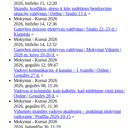
2026, birželio 15, 12:20
Skundų, konfliktų, streso ir kitų sudėtingų bendravimo
situacijų valdymas | Online | Spalio 13 d.
»
Mokymai - Kursai 2026
2026, birželio 14, 12:36
Gamybos procesų efektyvus valdymas | Spalio 22–23 d. |
Klaipėda
»
Mokymai - Kursai 2026
2026, birželio 14, 12:32
Gamybos procesų efektyvus valdymas | Mokymai Vilniuje |
2026 m. kovo 19-20 d.
»
Mokymai - Kursai 2026
2026, gegužės 12, 09:47
Vadovo komunikacija: 4 kanalai – 1 įvaizdis | Online |
Gegužės 27 d.
»
Mokymai - Kursai 2026
2026, gegužės 08, 11:26
Vadovas ir komanda: kaip kalbėtis, kad girdėtume vieni kitus |
Online | Gegužės 28 d.
»
Mokymai - Kursai 2026
2026, gegužės 05, 11:30
Vidurinės grandies vadovų akademija – praktiniai mokymai
vadovams | Pradžia 2026-10-15
»
Mokymai - Kursai 2026
2026, balandžio 30, 11:19