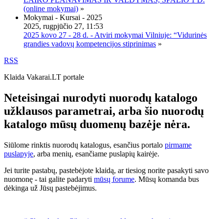
(online mokymai)
»
Mokymai - Kursai - 2025
2025, rugpjūčio 27, 11:53
2025 kovo 27 - 28 d. - Atviri mokymai Vilniuje: “Vidurinės
grandies vadovų kompetencijos stiprinimas
»
RSS
Klaida Vakarai.LT portale
Neteisingai nurodyti nuorodų katalogo
užklausos parametrai, arba šio nuorodų
katalogo mūsų duomenų bazėje nėra.
Siūlome rinktis nuorodų katalogus, esančius portalo
pirmame
puslapyje
, arba menių, esančiame puslapių kairėje.
Jei turite pastabų, pastebėjote klaidą, ar tiesiog norite pasakyti savo
nuomonę - tai galite padaryti
mūsų forume
. Mūsų komanda bus
dėkinga už Jūsų pastebėjimus.