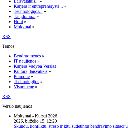
Laisvalaikis...
»
Karjera ir entreprenerystė...
»
Technologijos...
»
Tai įdomu...
»
Hobi
»
Mokymai
»
RSS
Temos
Bendruomenės
»
IT naujienos
»
Karjera Vadyba Verslas
»
Kultūra, laisvalikis
»
Pramonė
»
Technologijos
»
Visuomenė
»
RSS
Verslo naujienos
Mokymai - Kursai 2026
2026, birželio 15, 12:20
Skundų, konfliktų, streso ir kitų sudėtingų bendravimo situacijų