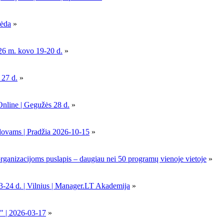
pėda
»
26 m. kovo 19-20 d.
»
 27 d.
»
Online | Gegužės 28 d.
»
dovams | Pradžia 2026-10-15
»
nizacijoms puslapis – daugiau nei 50 programų vienoje vietoje
»
-24 d. | Vilnius | Manager.LT Akademija
»
" | 2026-03-17
»