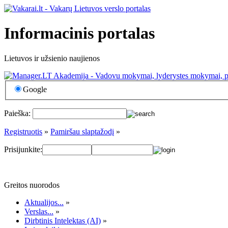
Informacinis portalas
Lietuvos ir užsienio naujienos
Google
Paieška:
Registruotis
»
Pamiršau slaptažodį
»
Prisijunkite:
Greitos nuorodos
Aktualijos...
»
Verslas...
»
Dirbtinis Intelektas (AI)
»