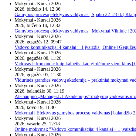
Mokymai - Kursai 2026
2026, birželio 14, 12:36
Gamybos procesų efektyvus valdymas | Spalio 22–23 d. | Klai
Mokymai - Kursai 2026
2026, birželio 14, 12:32
Gamybos procesų efektyvus valdymas | Mokymai Vilniuje | 20
Mokymai - Kursai 2026
2026, gegužės 12, 09:47
Vadovo komunikacija: 4 kanalai – 1 įvaizdis | Online | Gegužės
Mokymai - Kursai 2026
2026, gegužės 08, 11:26
Vadovas ir komanda: kaip kalbėtis, kad girdėtume vieni kitus | 
Mokymai - Kursai 2026
2026, gegužės 05, 11:30
Vidurinės grandies vadovų akademija – praktiniai mokymai va
Mokymai - Kursai 2026
2026, balandžio 30, 11:19
Atsinaujino „Manager.LT Akademijos" mokymų vadovams ir orga
Mokymai - Kursai 2026
2026, kovo 19, 11:30
Mokymai | Efektyvus gamybos procesų valdymas | balandžio 23
Mokymai - Kursai 2026
2026, vasario 25, 12:18
Online mokymai: "Vadovo komunikacija: 4 kanalai – 1 įvaizdis
Mokymai - Kursai 2026