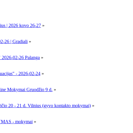
ius | 2026 kovo 26-27
»
6 | Gradiali
»
" 2026-02-26 Palanga
»
uacijas" - 2026-02-24
»
nline Mokymai Gruodžio 9 d.
»
- 21 d. Vilnius (gyvo kontakto mokymai)
»
MAS - mokymai
»