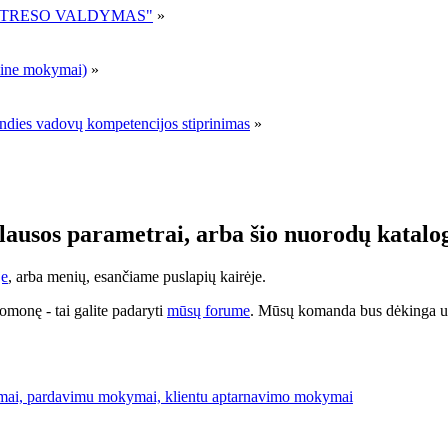
R STRESO VALDYMAS"
»
ne mokymai)
»
andies vadovų kompetencijos stiprinimas
»
klausos parametrai, arba šio nuorodų katal
je
, arba menių, esančiame puslapių kairėje.
uomonę - tai galite padaryti
mūsų forume
. Mūsų komanda bus dėkinga už
mai, pardavimu mokymai, klientu aptarnavimo mokymai