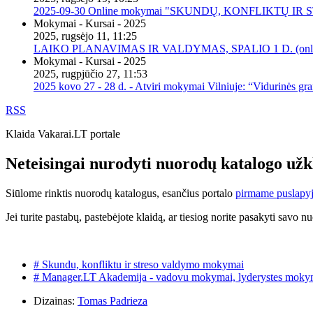
2025-09-30 Online mokymai "SKUNDŲ, KONFLIKTŲ I
Mokymai - Kursai - 2025
2025, rugsėjo 11, 11:25
LAIKO PLANAVIMAS IR VALDYMAS, SPALIO 1 D. (onli
Mokymai - Kursai - 2025
2025, rugpjūčio 27, 11:53
2025 kovo 27 - 28 d. - Atviri mokymai Vilniuje: “Vidurinės gr
RSS
Klaida Vakarai.LT portale
Neteisingai nurodyti nuorodų katalogo už
Siūlome rinktis nuorodų katalogus, esančius portalo
pirmame puslapy
Jei turite pastabų, pastebėjote klaidą, ar tiesiog norite pasakyti savo n
# Skundu, konfliktu ir streso valdymo mokymai
# Manager.LT Akademija - vadovu mokymai, lyderystes moky
Dizainas:
Tomas Padrieza