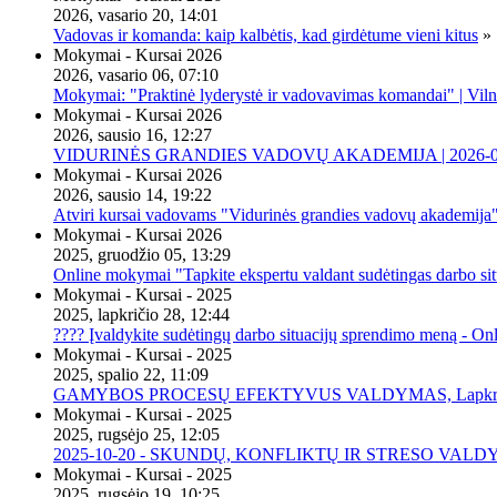
2026, vasario 20, 14:01
Vadovas ir komanda: kaip kalbėtis, kad girdėtume vieni kitus
»
Mokymai - Kursai 2026
2026, vasario 06, 07:10
Mokymai: "Praktinė lyderystė ir vadovavimas komandai" | Viln
Mokymai - Kursai 2026
2026, sausio 16, 12:27
VIDURINĖS GRANDIES VADOVŲ AKADEMIJA | 2026-02-2
Mokymai - Kursai 2026
2026, sausio 14, 19:22
Atviri kursai vadovams "Vidurinės grandies vadovų akademija
Mokymai - Kursai 2026
2025, gruodžio 05, 13:29
Online mokymai "Tapkite ekspertu valdant sudėtingas darbo sit
Mokymai - Kursai - 2025
2025, lapkričio 28, 12:44
???? Įvaldykite sudėtingų darbo situacijų sprendimo meną - O
Mokymai - Kursai - 2025
2025, spalio 22, 11:09
GAMYBOS PROCESŲ EFEKTYVUS VALDYMAS, Lapkričio 20 
Mokymai - Kursai - 2025
2025, rugsėjo 25, 12:05
2025-10-20 - SKUNDŲ, KONFLIKTŲ IR STRESO VALDY
Mokymai - Kursai - 2025
2025, rugsėjo 19, 10:25