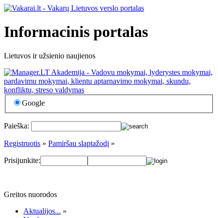
Informacinis portalas
Lietuvos ir užsienio naujienos
Google
Paieška:
Registruotis
»
Pamiršau slaptažodį
»
Prisijunkite:
Greitos nuorodos
Aktualijos...
»