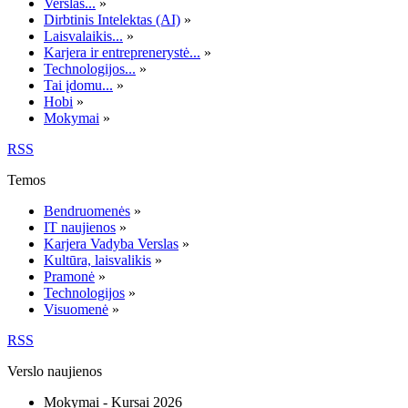
Verslas...
»
Dirbtinis Intelektas (AI)
»
Laisvalaikis...
»
Karjera ir entreprenerystė...
»
Technologijos...
»
Tai įdomu...
»
Hobi
»
Mokymai
»
RSS
Temos
Bendruomenės
»
IT naujienos
»
Karjera Vadyba Verslas
»
Kultūra, laisvalikis
»
Pramonė
»
Technologijos
»
Visuomenė
»
RSS
Verslo naujienos
Mokymai - Kursai 2026