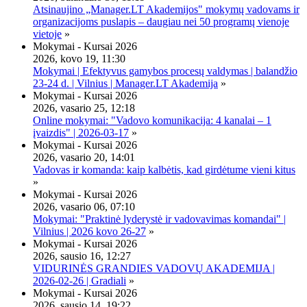
Atsinaujino „Manager.LT Akademijos" mokymų vadovams ir
organizacijoms puslapis – daugiau nei 50 programų vienoje
vietoje
»
Mokymai - Kursai 2026
2026, kovo 19, 11:30
Mokymai | Efektyvus gamybos procesų valdymas | balandžio
23-24 d. | Vilnius | Manager.LT Akademija
»
Mokymai - Kursai 2026
2026, vasario 25, 12:18
Online mokymai: "Vadovo komunikacija: 4 kanalai – 1
įvaizdis" | 2026-03-17
»
Mokymai - Kursai 2026
2026, vasario 20, 14:01
Vadovas ir komanda: kaip kalbėtis, kad girdėtume vieni kitus
»
Mokymai - Kursai 2026
2026, vasario 06, 07:10
Mokymai: "Praktinė lyderystė ir vadovavimas komandai" |
Vilnius | 2026 kovo 26-27
»
Mokymai - Kursai 2026
2026, sausio 16, 12:27
VIDURINĖS GRANDIES VADOVŲ AKADEMIJA |
2026-02-26 | Gradiali
»
Mokymai - Kursai 2026
2026, sausio 14, 19:22