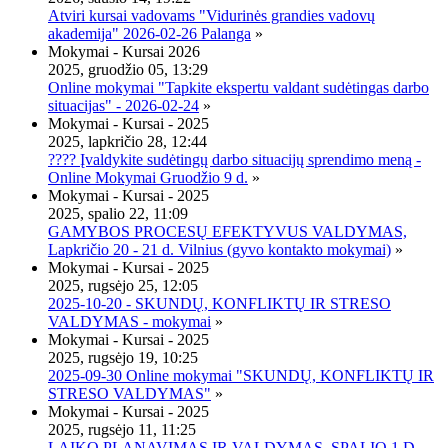
Atviri kursai vadovams "Vidurinės grandies vadovų
akademija" 2026-02-26 Palanga
»
Mokymai - Kursai 2026
2025, gruodžio 05, 13:29
Online mokymai "Tapkite ekspertu valdant sudėtingas darbo
situacijas" - 2026-02-24
»
Mokymai - Kursai - 2025
2025, lapkričio 28, 12:44
???? Įvaldykite sudėtingų darbo situacijų sprendimo meną -
Online Mokymai Gruodžio 9 d.
»
Mokymai - Kursai - 2025
2025, spalio 22, 11:09
GAMYBOS PROCESŲ EFEKTYVUS VALDYMAS,
Lapkričio 20 - 21 d. Vilnius (gyvo kontakto mokymai)
»
Mokymai - Kursai - 2025
2025, rugsėjo 25, 12:05
2025-10-20 - SKUNDŲ, KONFLIKTŲ IR STRESO
VALDYMAS - mokymai
»
Mokymai - Kursai - 2025
2025, rugsėjo 19, 10:25
2025-09-30 Online mokymai "SKUNDŲ, KONFLIKTŲ IR
STRESO VALDYMAS"
»
Mokymai - Kursai - 2025
2025, rugsėjo 11, 11:25
LAIKO PLANAVIMAS IR VALDYMAS, SPALIO 1 D.