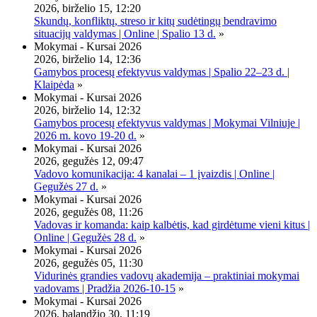
2026, birželio 15, 12:20
Skundų, konfliktų, streso ir kitų sudėtingų bendravimo
situacijų valdymas | Online | Spalio 13 d.
»
Mokymai - Kursai 2026
2026, birželio 14, 12:36
Gamybos procesų efektyvus valdymas | Spalio 22–23 d. |
Klaipėda
»
Mokymai - Kursai 2026
2026, birželio 14, 12:32
Gamybos procesų efektyvus valdymas | Mokymai Vilniuje |
2026 m. kovo 19-20 d.
»
Mokymai - Kursai 2026
2026, gegužės 12, 09:47
Vadovo komunikacija: 4 kanalai – 1 įvaizdis | Online |
Gegužės 27 d.
»
Mokymai - Kursai 2026
2026, gegužės 08, 11:26
Vadovas ir komanda: kaip kalbėtis, kad girdėtume vieni kitus |
Online | Gegužės 28 d.
»
Mokymai - Kursai 2026
2026, gegužės 05, 11:30
Vidurinės grandies vadovų akademija – praktiniai mokymai
vadovams | Pradžia 2026-10-15
»
Mokymai - Kursai 2026
2026, balandžio 30, 11:19