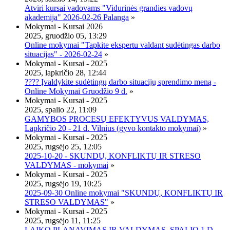
Atviri kursai vadovams "Vidurinės grandies vadovų
akademija" 2026-02-26 Palanga
»
Mokymai - Kursai 2026
2025, gruodžio 05, 13:29
Online mokymai "Tapkite ekspertu valdant sudėtingas darbo
situacijas" - 2026-02-24
»
Mokymai - Kursai - 2025
2025, lapkričio 28, 12:44
???? Įvaldykite sudėtingų darbo situacijų sprendimo meną -
Online Mokymai Gruodžio 9 d.
»
Mokymai - Kursai - 2025
2025, spalio 22, 11:09
GAMYBOS PROCESŲ EFEKTYVUS VALDYMAS,
Lapkričio 20 - 21 d. Vilnius (gyvo kontakto mokymai)
»
Mokymai - Kursai - 2025
2025, rugsėjo 25, 12:05
2025-10-20 - SKUNDŲ, KONFLIKTŲ IR STRESO
VALDYMAS - mokymai
»
Mokymai - Kursai - 2025
2025, rugsėjo 19, 10:25
2025-09-30 Online mokymai "SKUNDŲ, KONFLIKTŲ IR
STRESO VALDYMAS"
»
Mokymai - Kursai - 2025
2025, rugsėjo 11, 11:25
LAIKO PLANAVIMAS IR VALDYMAS, SPALIO 1 D.