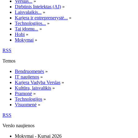
Verslas...
»
Dirbtinis Intelektas (AI)
»
Laisvalaikis...
»
Karjera ir entreprenerystė...
»
Technologijos...
»
Tai įdomu...
»
Hobi
»
Mokymai
»
RSS
Temos
Bendruomenės
»
IT naujienos
»
Karjera Vadyba Verslas
»
Kultūra, laisvalikis
»
Pramonė
»
Technologijos
»
Visuomenė
»
RSS
Verslo naujienos
Mokymai - Kursai 2026