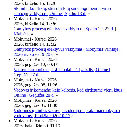
2026, birželio 15, 12:20
Skundų, konfliktų, streso ir kitų sudėtingų bendravimo
situacijų valdymas | Online | Spalio 13 d.
»
Mokymai - Kursai 2026
2026, birželio 14, 12:36
Gamybos procesų efektyvus valdymas | Spalio 22–23 d. |
Klaipėda
»
Mokymai - Kursai 2026
2026, birželio 14, 12:32
Gamybos procesų efektyvus valdymas | Mokymai Vilniuje |
2026 m. kovo 19-20 d.
»
Mokymai - Kursai 2026
2026, gegužės 12, 09:47
Vadovo komunikacija: 4 kanalai – 1 įvaizdis | Online |
Gegužės 27 d.
»
Mokymai - Kursai 2026
2026, gegužės 08, 11:26
Vadovas ir komanda: kaip kalbėtis, kad girdėtume vieni kitus |
Online | Gegužės 28 d.
»
Mokymai - Kursai 2026
2026, gegužės 05, 11:30
Vidurinės grandies vadovų akademija – praktiniai mokymai
vadovams | Pradžia 2026-10-15
»
Mokymai - Kursai 2026
2026, balandžio 30, 11:19