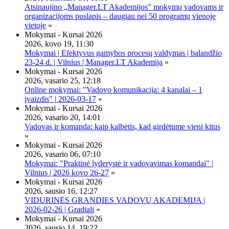
Atsinaujino „Manager.LT Akademijos" mokymų vadovams ir
organizacijoms puslapis – daugiau nei 50 programų vienoje
vietoje
»
Mokymai - Kursai 2026
2026, kovo 19, 11:30
Mokymai | Efektyvus gamybos procesų valdymas | balandžio
23-24 d. | Vilnius | Manager.LT Akademija
»
Mokymai - Kursai 2026
2026, vasario 25, 12:18
Online mokymai: "Vadovo komunikacija: 4 kanalai – 1
įvaizdis" | 2026-03-17
»
Mokymai - Kursai 2026
2026, vasario 20, 14:01
Vadovas ir komanda: kaip kalbėtis, kad girdėtume vieni kitus
»
Mokymai - Kursai 2026
2026, vasario 06, 07:10
Mokymai: "Praktinė lyderystė ir vadovavimas komandai" |
Vilnius | 2026 kovo 26-27
»
Mokymai - Kursai 2026
2026, sausio 16, 12:27
VIDURINĖS GRANDIES VADOVŲ AKADEMIJA |
2026-02-26 | Gradiali
»
Mokymai - Kursai 2026
2026, sausio 14, 19:22