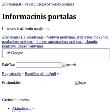
Informacinis portalas
Lietuvos ir užsienio naujienos
Google
Paieška:
Registruotis
»
Pamiršau slaptažodį
»
Prisijunkite:
Greitos nuorodos
Aktualijos...
»