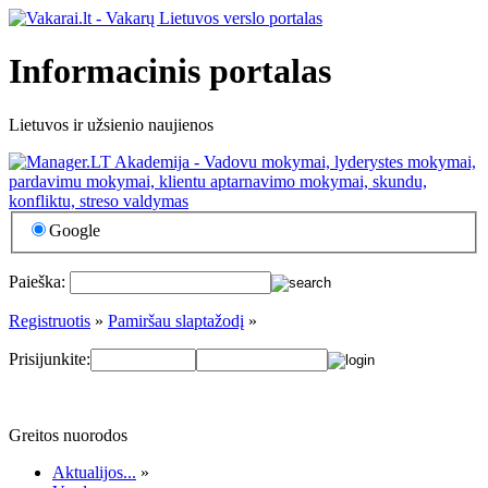
Informacinis portalas
Lietuvos ir užsienio naujienos
Google
Paieška:
Registruotis
»
Pamiršau slaptažodį
»
Prisijunkite:
Greitos nuorodos
Aktualijos...
»