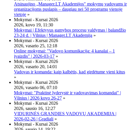
Atsinaujino „Manager.LT Akademijos" mokymų vadovams ir
organizacijoms puslapis – daugiau nei 50 programų vienoje
vietoje
»
Mokymai - Kursai 2026
2026, kovo 19, 11:30
Mokymai | Efektyvus gamybos procesų valdymas | balandžio
23-24 d. | Vilnius | Manager.LT Akademija
»
Mokymai - Kursai 2026
2026, vasario 25, 12:18
Online mokymai: "Vadovo komunikacija: 4 kanalai – 1
įvaizdis" | 2026-03-17
»
Mokymai - Kursai 2026
2026, vasario 20, 14:01
Vadovas ir komanda: kaip kalbėtis, kad girdėtume vieni kitus
»
Mokymai - Kursai 2026
2026, vasario 06, 07:10
Mokymai: "Praktinė lyderystė ir vadovavimas komandai" |
Vilnius | 2026 kovo 26-27
»
Mokymai - Kursai 2026
2026, sausio 16, 12:27
VIDURINĖS GRANDIES VADOVŲ AKADEMIJA |
2026-02-26 | Gradiali
»
Mokymai - Kursai 2026
2026, sausio 14, 19:22