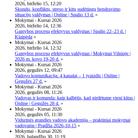
2026, birželio 15, 12:20
Skundų, konfliktų, streso ir kitų sudėtingų bendravimo
situacijų valdymas | Online | Spalio 13 d.
»
Mokymai - Kursai 2026
2026, birželio 14, 12:36
Gamybos procesų efektyvus valdymas | Spalio 22–23 d. |
Klaipėda
»
Mokymai - Kursai 2026
2026, birželio 14, 12:32
Gamybos procesų efektyvus valdymas | Mokymai Vilniuje |
2026 m. kovo 19-20 d.
»
Mokymai - Kursai 2026
2026, gegužės 12, 09:47
Vadovo komunikacija: 4 kanalai – 1 įvaizdis | Online |
Gegužės 27 d.
»
Mokymai - Kursai 2026
2026, gegužės 08, 11:26
Vadovas ir komanda: kaip kalbėtis, kad girdėtume vieni kitus |
Online | Gegužės 28 d.
»
Mokymai - Kursai 2026
2026, gegužės 05, 11:30
Vidurinės grandies vadovų akademija – praktiniai mokymai
vadovams | Pradžia 2026-10-15
»
Mokymai - Kursai 2026
2026, balandžio 30, 11:19