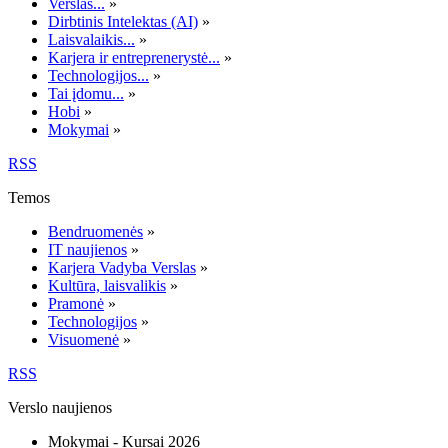
Verslas...
»
Dirbtinis Intelektas (AI)
»
Laisvalaikis...
»
Karjera ir entreprenerystė...
»
Technologijos...
»
Tai įdomu...
»
Hobi
»
Mokymai
»
RSS
Temos
Bendruomenės
»
IT naujienos
»
Karjera Vadyba Verslas
»
Kultūra, laisvalikis
»
Pramonė
»
Technologijos
»
Visuomenė
»
RSS
Verslo naujienos
Mokymai - Kursai 2026