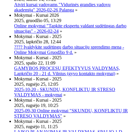
Atviri kursai vadovams "Vidurinės grandies vadovų
akademija" 2026-02-26 Palanga
»
Mokymai - Kursai 2026
2025, gruodžio 05, 13:29
Online mokymai "Tapkite ekspertu valdant sudėtingas darbo
situacijas" - 2026-02-24
»
Mokymai - Kursai - 2025
2025, lapkričio 28, 12:44
???? Įvaldykite sudėtingų darbo situacijų sprendimo meną -
Online Mokymai Gruodžio 9 d.
»
Mokymai - Kursai - 2025
2025, spalio 22, 11:09
GAMYBOS PROCESŲ EFEKTYVUS VALDYMAS,
Lapkričio 20 - 21 d. Vilnius (gyvo kontakto mokymai)
»
Mokymai - Kursai - 2025
2025, rugsėjo 25, 12:05
2025-10-20 - SKUNDŲ, KONFLIKTŲ IR STRESO
VALDYMAS - mokymai
»
Mokymai - Kursai - 2025
2025, rugsėjo 19, 10:25
2025-09-30 Online mokymai "SKUNDŲ, KONFLIKTŲ IR
STRESO VALDYMAS"
»
Mokymai - Kursai - 2025
2025, rugsėjo 11, 11:25
LAIKO PLANAVIMAS IR VALDYMAS, SPALIO 1 D.