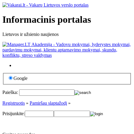
Informacinis portalas
Lietuvos ir užsienio naujienos
Google
Paieška:
Registruotis
»
Pamiršau slaptažodį
»
Prisijunkite: