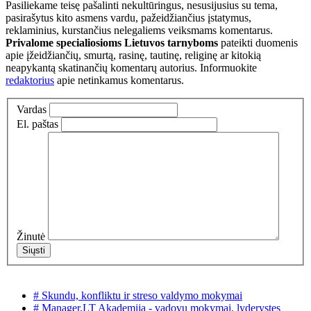
Pasiliekame teisę pašalinti nekultūringus, nesusijusius su tema,
pasirašytus kito asmens vardu, pažeidžiančius įstatymus,
reklaminius, kurstančius nelegaliems veiksmams komentarus.
Privalome specialiosioms Lietuvos tarnyboms
pateikti duomenis
apie įžeidžiančių, smurtą, rasinę, tautinę, religinę ar kitokią
neapykantą skatinančių komentarų autorius. Informuokite
redaktorius
apie netinkamus komentarus.
Vardas
El. paštas
Žinutė
# Skundu, konfliktu ir streso valdymo mokymai
# Manager.LT Akademija - vadovu mokymai, lyderystes