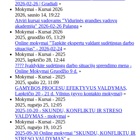
2026-02-26 | Gradiali
»
Mokymai - Kursai 2026
2026, sausio 14, 19:22
Atviri kursai vadovams "Vidurinės grandies vadovų
akademija" 2026-02-26 Palanga
»
Mokymai - Kursai 2026
2025, gruodžio 05, 13:29
Online mokymai "Tapkite ekspertu valdant sudėtingas darbo
situacijas" - 2026-02-24
»
Mokymai - Kursai - 2025
2025, lapkričio 28, 12:44
???? Įvaldykite sudėtingų darbo situacijų sprendimo meną -
Online Mokymai Gruodžio 9 d.
»
Mokymai - Kursai - 2025
2025, spalio 22, 11:09
GAMYBOS PROCESŲ EFEKTYVUS VALDYMAS,
Lapkričio 20 - 21 d. Vilnius (gyvo kontakto mokymai)
»
Mokymai - Kursai - 2025
2025, rugsėjo 25, 12:05
2025-10-20 - SKUNDŲ, KONFLIKTŲ IR STRESO
VALDYMAS - mokymai
»
Mokymai - Kursai - 2025
2025, rugsėjo 19, 10:25
2025-09-30 Online mokymai "SKUNDŲ, KONFLIKTŲ IR
STRESO VALDYMAS"
»