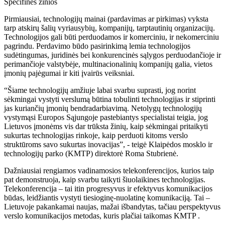
Specifinės žinios
Pirmiausiai, technologijų mainai (pardavimas ar pirkimas) vyksta
tarp atskirų šalių vyriausybių, kompanijų, tarptautinių organizacijų.
Technologijos gali būti perduodamos ir komerciniu, ir nekomerciniu
pagrindu. Perdavimo būdo pasirinkimą lemia technologijos
sudėtingumas, juridinės bei konkurencinės sąlygos perduodančioje ir
perimančioje valstybėje, multinacionalinių kompanijų galia, vietos
įmonių pajėgumai ir kiti įvairūs veiksniai.
“Šiame technologijų amžiuje labai svarbu suprasti, jog norint
sėkmingai vystyti verslumą būtina tobulinti technologijas ir stiprinti
jas kuriančių įmonių bendradarbiavimą. Netolygų technologijų
vystymąsi Europos Sąjungoje pastebiantys specialistai teigia, jog
Lietuvos įmonėms vis dar trūksta žinių, kaip sėkmingai pritaikyti
sukurtas technologijas rinkoje, kaip perduoti kitoms verslo
struktūroms savo sukurtas inovacijas”, - teigė Klaipėdos mosklo ir
technologijų parko (KMTP) direktorė Roma Stubrienė.
Dažniausiai rengiamos vadinamosios telekonferencijos, kurios taip
pat demonstruoja, kaip svarbu taikyti šiuolaikines technologijas.
Telekonferencija – tai itin progresyvus ir efektyvus komunikacijos
būdas, leidžiantis vystyti tiesioginę-nuolatinę komunikaciją. Tai –
Lietuvoje pakankamai naujas, mažai išbandytas, tačiau perspektyvus
verslo komunikacijos metodas, kuris plačiai taikomas KMTP .