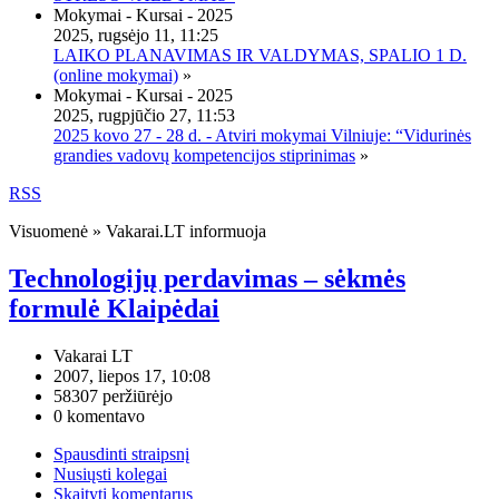
Mokymai - Kursai - 2025
2025, rugsėjo 11, 11:25
LAIKO PLANAVIMAS IR VALDYMAS, SPALIO 1 D.
(online mokymai)
»
Mokymai - Kursai - 2025
2025, rugpjūčio 27, 11:53
2025 kovo 27 - 28 d. - Atviri mokymai Vilniuje: “Vidurinės
grandies vadovų kompetencijos stiprinimas
»
RSS
Visuomenė » Vakarai.LT informuoja
Technologijų perdavimas – sėkmės
formulė Klaipėdai
Vakarai LT
2007, liepos 17, 10:08
58307 peržiūrėjo
0 komentavo
Spausdinti straipsnį
Nusiųsti kolegai
Skaityti komentarus