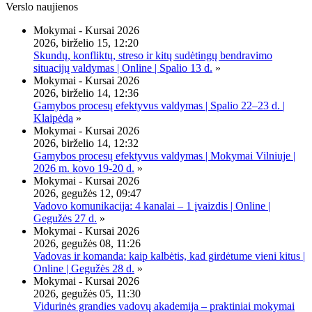
Verslo naujienos
Mokymai - Kursai 2026
2026, birželio 15, 12:20
Skundų, konfliktų, streso ir kitų sudėtingų bendravimo
situacijų valdymas | Online | Spalio 13 d.
»
Mokymai - Kursai 2026
2026, birželio 14, 12:36
Gamybos procesų efektyvus valdymas | Spalio 22–23 d. |
Klaipėda
»
Mokymai - Kursai 2026
2026, birželio 14, 12:32
Gamybos procesų efektyvus valdymas | Mokymai Vilniuje |
2026 m. kovo 19-20 d.
»
Mokymai - Kursai 2026
2026, gegužės 12, 09:47
Vadovo komunikacija: 4 kanalai – 1 įvaizdis | Online |
Gegužės 27 d.
»
Mokymai - Kursai 2026
2026, gegužės 08, 11:26
Vadovas ir komanda: kaip kalbėtis, kad girdėtume vieni kitus |
Online | Gegužės 28 d.
»
Mokymai - Kursai 2026
2026, gegužės 05, 11:30
Vidurinės grandies vadovų akademija – praktiniai mokymai