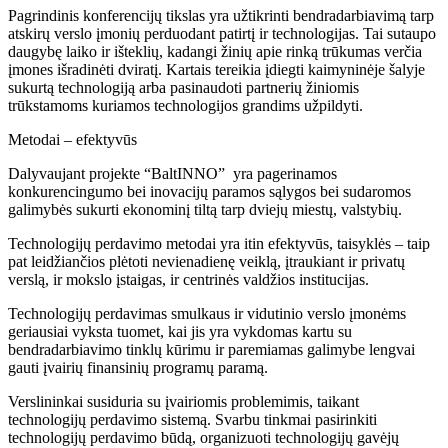
Pagrindinis konferencijų tikslas yra užtikrinti bendradarbiavimą tarp
atskirų verslo įmonių perduodant patirtį ir technologijas. Tai sutaupo
daugybę laiko ir išteklių, kadangi žinių apie rinką trūkumas verčia
įmones išradinėti dviratį. Kartais tereikia įdiegti kaimyninėje šalyje
sukurtą technologiją arba pasinaudoti partnerių žiniomis
trūkstamoms kuriamos technologijos grandims užpildyti.
Metodai – efektyvūs
Dalyvaujant projekte “BaltINNO” yra pagerinamos
konkurencingumo bei inovacijų paramos sąlygos bei sudaromos
galimybės sukurti ekonominį tiltą tarp dviejų miestų, valstybių.
Technologijų perdavimo metodai yra itin efektyvūs, taisyklės – taip
pat leidžiančios plėtoti nevienadienę veiklą, įtraukiant ir privatų
verslą, ir mokslo įstaigas, ir centrinės valdžios institucijas.
Technologijų perdavimas smulkaus ir vidutinio verslo įmonėms
geriausiai vyksta tuomet, kai jis yra vykdomas kartu su
bendradarbiavimo tinklų kūrimu ir paremiamas galimybe lengvai
gauti įvairių finansinių programų paramą.
Verslininkai susiduria su įvairiomis problemimis, taikant
technologijų perdavimo sistemą. Svarbu tinkmai pasirinkiti
technologijų perdavimo būdą, organizuoti technologijų gavėjų