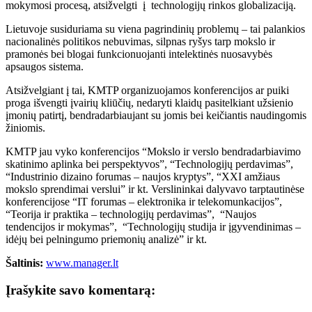
mokymosi procesą, atsižvelgti į technologijų rinkos globalizaciją.
Lietuvoje susiduriama su viena pagrindinių problemų – tai palankios
nacionalinės politikos nebuvimas, silpnas ryšys tarp mokslo ir
pramonės bei blogai funkcionuojanti intelektinės nuosavybės
apsaugos sistema.
Atsižvelgiant į tai, KMTP organizuojamos konferencijos ar puiki
proga išvengti įvairių kliūčių, nedaryti klaidų pasitelkiant užsienio
įmonių patirtį, bendradarbiaujant su jomis bei keičiantis naudingomis
žiniomis.
KMTP jau vyko konferencijos “Mokslo ir verslo bendradarbiavimo
skatinimo aplinka bei perspektyvos”, “Technologijų perdavimas”,
“Industrinio dizaino forumas – naujos kryptys”, “XXI amžiaus
mokslo sprendimai verslui” ir kt. Verslininkai dalyvavo tarptautinėse
konferencijose “IT forumas – elektronika ir telekomunkacijos”,
“Teorija ir praktika – technologijų perdavimas”, “Naujos
tendencijos ir mokymas”, “Technologijų studija ir įgyvendinimas –
idėjų bei pelningumo priemonių analizė” ir kt.
Šaltinis:
www.manager.lt
Įrašykite savo komentarą: