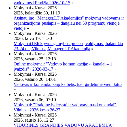
vadovams | Pradžia 2026-10-15
»
Mokymai - Kursai 2026
2026, balandžio 30, 11:19
Atsinaujino „Manager.LT Akademijos" mokymų vadovams ir
organizacijoms puslapis – daugiau nei 50 programų vienoje
vietoje
»
Mokymai - Kursai 2026
2026, kovo 19, 11:30
Mokymai | Efektyvus gamybos procesų valdymas | balandžio
23-24 d. | Vilnius | Manager.LT Akademija
»
Mokymai - Kursai 2026
2026, vasario 25, 12:18
Online mokymai: "Vadovo komunikacija: 4 kanalai – 1
įvaizdis" | 2026-03-17
»
Mokymai - Kursai 2026
2026, vasario 20, 14:01
Vadovas ir komanda: kaip kalbėtis, kad girdėtume vieni kitus
»
Mokymai - Kursai 2026
2026, vasario 06, 07:10
Mokymai: "Praktinė lyderystė ir vadovavimas komandai" |
Vilnius | 2026 kovo 26-27
»
Mokymai - Kursai 2026
2026, sausio 16, 12:27
VIDURINĖS GRANDIES VADOVŲ AKADEMIJA |