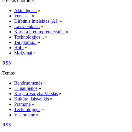
Greitos nuorodos
Aktualijos...
»
Verslas...
»
Dirbtinis Intelektas (AI)
»
Laisvalaikis...
»
Karjera ir entreprenerystė...
»
Technologijos...
»
Tai įdomu...
»
Hobi
»
Mokymai
»
RSS
Temos
Bendruomenės
»
IT naujienos
»
Karjera Vadyba Verslas
»
Kultūra, laisvalikis
»
Pramonė
»
Technologijos
»
Visuomenė
»
RSS