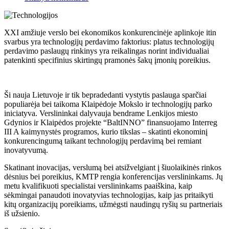
XXI amžiuje verslo bei ekonomikos konkurencinėje aplinkoje itin
svarbus yra technologijų perdavimo faktorius: platus technologijų
perdavimo paslaugų rinkinys yra reikalingas norint individualiai
patenkinti specifinius skirtingų pramonės šakų įmonių poreikius.
Ši nauja Lietuvoje ir tik bepradedanti vystytis paslauga sparčiai
populiarėja bei taikoma Klaipėdoje Mokslo ir technologijų parko
iniciatyva. Verslininkai dalyvauja bendrame Lenkijos miesto
Gdynios ir Klaipėdos projekte “BaltINNO” finansuojamo Interreg
III A kaimynystės programos, kurio tikslas – skatinti ekonominį
konkurencingumą taikant technologijų perdavimą bei remiant
inovatyvumą.
Skatinant inovacijas, verslumą bei atsižvelgiant į šiuolaikinės rinkos
dėsnius bei poreikius, KMTP rengia konferencijas verslininkams. Jų
metu kvalifikuoti specialistai verslininkams paaiškina, kaip
sėkmingai panaudoti inovatyvias technologijas, kaip jas pritaikyti
kitų organizacijų poreikiams, užmėgsti naudingų ryšių su partneriais
iš užsienio.