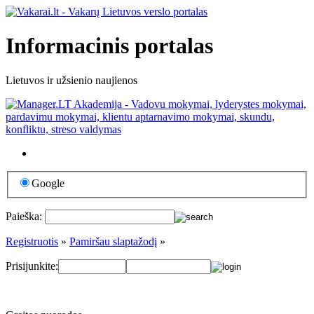
Informacinis portalas
Lietuvos ir užsienio naujienos
Google
Paieška:
Registruotis
»
Pamiršau slaptažodį
»
Prisijunkite: