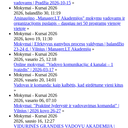
vadovams | Pradžia 2026-10-15
»
Mokymai - Kursai 2026
2026, balandžio 30, 11:19
Atsinaujino „Manager.LT Akademijos" mokymų vadovams ir
organizacijoms puslapis – daugiau nei 50 programų vienoje
vietoje
»
Mokymai - Kursai 2026
2026, kovo 19, 11:30
Mokymai | Efektyvus gamybos procesų valdymas | balandžio
23-24 d. | Vilnius | Manager.LT Akademija
»
Mokymai - Kursai 2026
2026, vasario 25, 12:18
Online mokymai: "Vadovo komunikacija: 4 kanalai – 1
įvaizdis" | 2026-03-17
»
Mokymai - Kursai 2026
2026, vasario 20, 14:01
Vadovas ir komanda: kaip kalbėtis, kad girdėtume vieni kitus
»
Mokymai - Kursai 2026
2026, vasario 06, 07:10
Mokymai: "Praktinė lyderystė ir vadovavimas komandai" |
Vilnius | 2026 kovo 26-27
»
Mokymai - Kursai 2026
2026, sausio 16, 12:27
VIDURINĖS GRANDIES VADOVŲ AKADEMIJA |