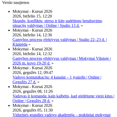
Verslo naujienos
Mokymai - Kursai 2026
2026, birželio 15, 12:20
Skundų, konfliktų, streso ir kitų sudėtingų bendravimo
situacijų valdymas | Online | Spalio 13 d.
»
Mokymai - Kursai 2026
2026, birželio 14, 12:36
Gamybos procesų efektyvus valdymas | Spalio 22–23 d. |
Klaipėda
»
Mokymai - Kursai 2026
2026, birželio 14, 12:32
Gamybos procesų efektyvus valdymas | Mokymai Vilniuje |
2026 m. kovo 19-20 d.
»
Mokymai - Kursai 2026
2026, gegužės 12, 09:47
Vadovo komunikacija: 4 kanalai – 1 įvaizdis | Online |
Gegužės 27 d.
»
Mokymai - Kursai 2026
2026, gegužės 08, 11:26
Vadovas ir komanda: kaip kalbėtis, kad girdėtume vieni kitus |
Online | Gegužės 28 d.
»
Mokymai - Kursai 2026
2026, gegužės 05, 11:30
Vidurinės grandies vadovų akademija – praktiniai mokymai