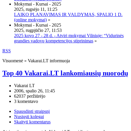
Mokymai - Kursai - 2025
2025, rugsėjo 11, 11:25
LAIKO PLANAVIMAS IR VALDYMAS, SPALIO 1 D.
(online mokymai)
»
Mokymai - Kursai - 2025
2025, rugpjūčio 27, 11:53
2025 kovo 27 - 28 d. - Atviri mokymai Vilniuje: “Vidurinės
grandies vadovų kompetencijos stiprinimas
»
RSS
Visuomenė » Vakarai.LT informuoja
Top 40 Vakarai.LT lankomiausių nuorodų
Vakarai LT
2006, spalio 26, 11:45
62037 peržiūrėjo
3 komentavo
Spausdinti straipsnį
Nusiųsti kolegai
Skaityti komentarus