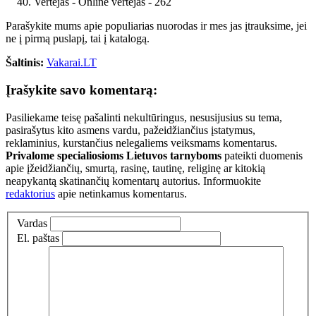
Vertėjas - Online vertėjas - 262
Parašykite mums apie populiarias nuorodas ir mes jas įtrauksime, jei
ne į pirmą puslapį, tai į katalogą.
Šaltinis:
Vakarai.LT
Įrašykite savo komentarą:
Pasiliekame teisę pašalinti nekultūringus, nesusijusius su tema,
pasirašytus kito asmens vardu, pažeidžiančius įstatymus,
reklaminius, kurstančius nelegaliems veiksmams komentarus.
Privalome specialiosioms Lietuvos tarnyboms
pateikti duomenis
apie įžeidžiančių, smurtą, rasinę, tautinę, religinę ar kitokią
neapykantą skatinančių komentarų autorius. Informuokite
redaktorius
apie netinkamus komentarus.
Vardas
El. paštas