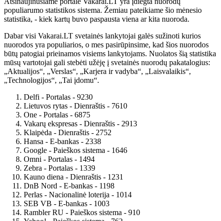
Atsinaujinusiame portale Vakarai.LT yra įdiegta nuorodų
populiarumo statistikos sistema. Žemiau pateikiame šio mėnesio
statistika, - kiek kartų buvo paspausta viena ar kita nuoroda.
Dabar visi Vakarai.LT svetainės lankytojai galės sužinoti kurios
nuorodos yra populiarios, o mes pasirūpinsime, kad šios nuorodos
būtų patogiai prieinamos visiems lankytojams. Nuolatos šią statistika
mūsų vartotojai gali stebėti užėję į svetainės nuorodų pakatalogius:
„Aktualijos“, „Verslas“, „Karjera ir vadyba“, „Laisvalaikis“,
„Technologijos“, „Tai įdomu“.
Delfi - Portalas - 9230
Lietuvos rytas - Dienraštis - 7610
One - Portalas - 6875
Vakarų ekspresas - Dienraštis - 2913
Klaipėda - Dienraštis - 2752
Hansa - E-bankas - 2338
Google - Paieškos sistema - 1646
Omni - Portalas - 1494
Zebra - Portalas - 1339
Kauno diena - Dienraštis - 1231
DnB Nord - E-bankas - 1198
Perlas - Nacionalinė loterija - 1014
SEB VB - E-bankas - 1003
Rambler RU - Paieškos sistema - 910