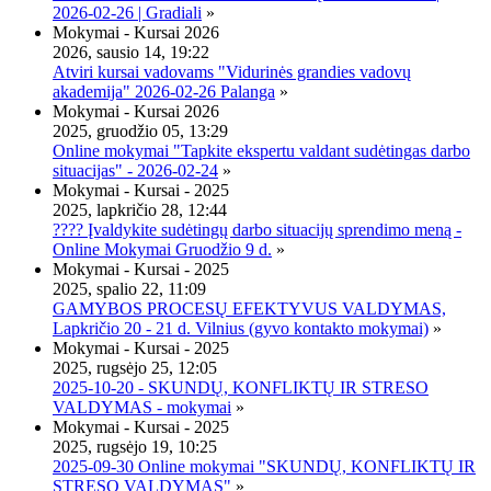
2026-02-26 | Gradiali
»
Mokymai - Kursai 2026
2026, sausio 14, 19:22
Atviri kursai vadovams "Vidurinės grandies vadovų
akademija" 2026-02-26 Palanga
»
Mokymai - Kursai 2026
2025, gruodžio 05, 13:29
Online mokymai "Tapkite ekspertu valdant sudėtingas darbo
situacijas" - 2026-02-24
»
Mokymai - Kursai - 2025
2025, lapkričio 28, 12:44
???? Įvaldykite sudėtingų darbo situacijų sprendimo meną -
Online Mokymai Gruodžio 9 d.
»
Mokymai - Kursai - 2025
2025, spalio 22, 11:09
GAMYBOS PROCESŲ EFEKTYVUS VALDYMAS,
Lapkričio 20 - 21 d. Vilnius (gyvo kontakto mokymai)
»
Mokymai - Kursai - 2025
2025, rugsėjo 25, 12:05
2025-10-20 - SKUNDŲ, KONFLIKTŲ IR STRESO
VALDYMAS - mokymai
»
Mokymai - Kursai - 2025
2025, rugsėjo 19, 10:25
2025-09-30 Online mokymai "SKUNDŲ, KONFLIKTŲ IR
STRESO VALDYMAS"
»