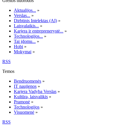
Greitos nuorodos
Aktualijos...
»
Verslas...
»
Dirbtinis Intelektas (AI)
»
Laisvalaikis...
»
Karjera ir entreprenerystė...
»
Technologijos...
»
Tai įdomu...
»
Hobi
»
Mokymai
»
RSS
Temos
Bendruomenės
»
IT naujienos
»
Karjera Vadyba Verslas
»
Kultūra, laisvalikis
»
Pramonė
»
Technologijos
»
Visuomenė
»
RSS