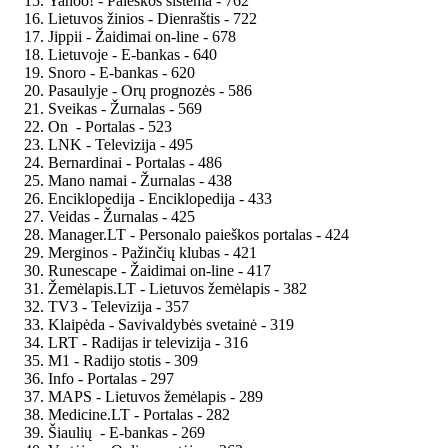
Yahoo! - Paieškos sistema - 762
Lietuvos žinios - Dienraštis - 722
Jippii - Žaidimai on-line - 678
Lietuvoje - E-bankas - 640
Snoro - E-bankas - 620
Pasaulyje - Orų prognozės - 586
Sveikas - Žurnalas - 569
On - Portalas - 523
LNK - Televizija - 495
Bernardinai - Portalas - 486
Mano namai - Žurnalas - 438
Enciklopedija - Enciklopedija - 433
Veidas - Žurnalas - 425
Manager.LT - Personalo paieškos portalas - 424
Merginos - Pažinčių klubas - 421
Runescape - Žaidimai on-line - 417
Žemėlapis.LT - Lietuvos žemėlapis - 382
TV3 - Televizija - 357
Klaipėda - Savivaldybės svetainė - 319
LRT - Radijas ir televizija - 316
M1 - Radijo stotis - 309
Info - Portalas - 297
MAPS - Lietuvos žemėlapis - 289
Medicine.LT - Portalas - 282
Šiaulių - E-bankas - 269