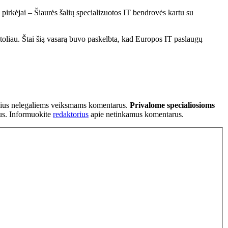
pirkėjai – Šiaurės šalių specializuotos IT bendrovės kartu su
toliau. Štai šią vasarą buvo paskelbta, kad Europos IT paslaugų
tančius nelegaliems veiksmams komentarus.
Privalome specialiosioms
ius. Informuokite
redaktorius
apie netinkamus komentarus.