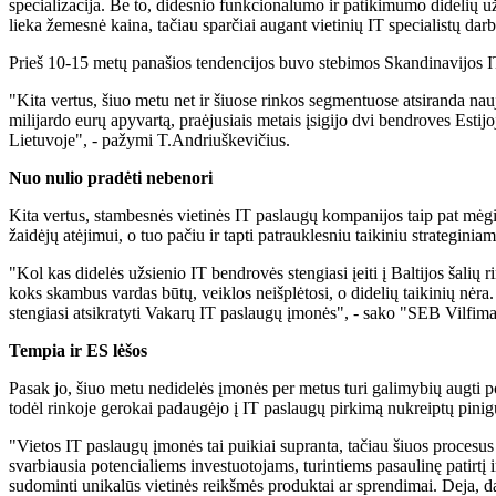
specializacija. Be to, didesnio funkcionalumo ir patikimumo didelių užs
lieka žemesnė kaina, tačiau sparčiai augant vietinių IT specialistų dar
Prieš 10-15 metų panašios tendencijos buvo stebimos Skandinavijos IT
"Kita vertus, šiuo metu net ir šiuose rinkos segmentuose atsiranda na
milijardo eurų apyvartą, praėjusiais metais įsigijo dvi bendroves Esti
Lietuvoje", - pažymi T.Andriuškevičius.
Nuo nulio pradėti nebenori
Kita vertus, stambesnės vietinės IT paslaugų kompanijos taip pat mėg
žaidėjų atėjimui, o tuo pačiu ir tapti patrauklesniu taikiniu strategini
"Kol kas didelės užsienio IT bendrovės stengiasi įeiti į Baltijos šalių
koks skambus vardas būtų, veiklos neišplėtosi, o didelių taikinių nėra.
stengiasi atsikratyti Vakarų IT paslaugų įmonės", - sako "SEB Vilfima
Tempia ir ES lėšos
Pasak jo, šiuo metu nedidelės įmonės per metus turi galimybių augti po 
todėl rinkoje gerokai padaugėjo į IT paslaugų pirkimą nukreiptų pinig
"Vietos IT paslaugų įmonės tai puikiai supranta, tačiau šiuos procesus
svarbiausia potencialiems investuotojams, turintiems pasaulinę patirt
sudominti unikalūs vietinės reikšmės produktai ar sprendimai. Deja, d