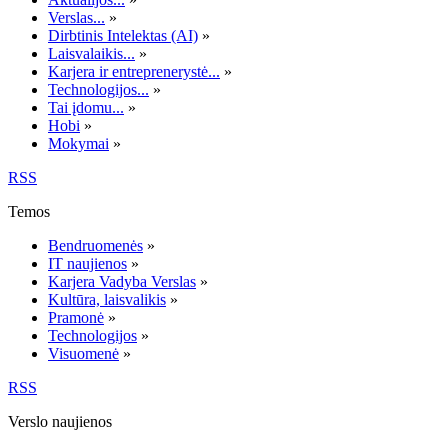
Verslas...
»
Dirbtinis Intelektas (AI)
»
Laisvalaikis...
»
Karjera ir entreprenerystė...
»
Technologijos...
»
Tai įdomu...
»
Hobi
»
Mokymai
»
RSS
Temos
Bendruomenės
»
IT naujienos
»
Karjera Vadyba Verslas
»
Kultūra, laisvalikis
»
Pramonė
»
Technologijos
»
Visuomenė
»
RSS
Verslo naujienos