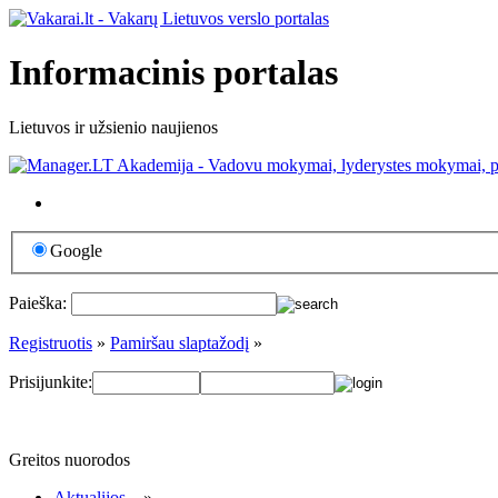
Informacinis portalas
Lietuvos ir užsienio naujienos
Google
Paieška:
Registruotis
»
Pamiršau slaptažodį
»
Prisijunkite:
Greitos nuorodos
Aktualijos...
»