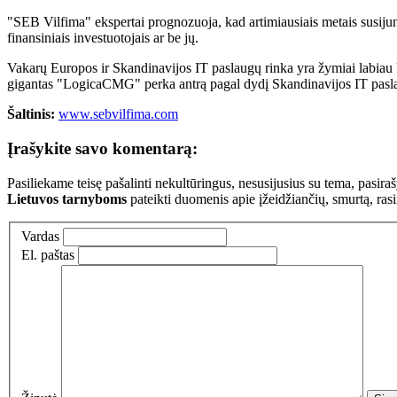
"SEB Vilfima" ekspertai prognozuoja, kad artimiausiais metais susijun
finansiniais investuotojais ar be jų.
Vakarų Europos ir Skandinavijos IT paslaugų rinka yra žymiai labiau k
gigantas "LogicaCMG" perka antrą pagal dydį Skandinavijos IT pas
Šaltinis:
www.sebvilfima.com
Įrašykite savo komentarą:
Pasiliekame teisę pašalinti nekultūringus, nesusijusius su tema, pasi
Lietuvos tarnyboms
pateikti duomenis apie įžeidžiančių, smurtą, ras
Vardas
El. paštas