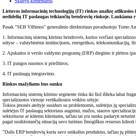
Skaityti komentarus
Lietuvos informacinių technologijų (IT) rinkos analizę atlikusios
nedidelių IT paslaugas teikiančių bendrovių rinkoje. Laukiama rin
Pasak "SEB Vilfimos" generalinio direktoriaus pavaduotojo Tomo Andriu
1. Informacinių sistemų kūrimo bendrovės, kurios verčiasi specializuot
srityse – valstybinėms institucijoms, energetikos, telekomunikacijų, fin
2. Apskaitos ir verslo valdymo programų (ERP) diegimo ir plėtros (pav
3. IT įrangos nuomos ir priežiūros;
4. IT paslaugų integravimo.
Rinkos mažyliams bus sunku
Informacinių sistemų kūrimo segmente rinka iki šiol išlieka labai fra
specializuotos vienoje vertikaliosios veiklos srityje.
Tokios įmonės ateityje susidurs su problemomis, sulėtėjus jų specializ
sulėtėjus IT paslaugų sektoriaus augimui, mažos, siauros specializacij
sektoriuose ar kitiems klientams, tačiau tai yra sunku padaryti neturin
pagal susiklostančią situaciją savo turimus žmogiškus resursus kilnoti t
"Dalis ERP bendrovių kuria savo unikalius produktus, tačiau jų plitima