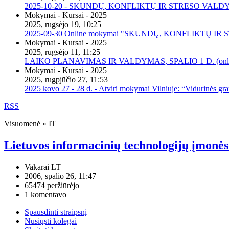
2025-10-20 - SKUNDŲ, KONFLIKTŲ IR STRESO VALDY
Mokymai - Kursai - 2025
2025, rugsėjo 19, 10:25
2025-09-30 Online mokymai "SKUNDŲ, KONFLIKTŲ I
Mokymai - Kursai - 2025
2025, rugsėjo 11, 11:25
LAIKO PLANAVIMAS IR VALDYMAS, SPALIO 1 D. (onli
Mokymai - Kursai - 2025
2025, rugpjūčio 27, 11:53
2025 kovo 27 - 28 d. - Atviri mokymai Vilniuje: “Vidurinės gr
RSS
Visuomenė » IT
Lietuvos informacinių technologijų įmonės 
Vakarai LT
2006, spalio 26, 11:47
65474 peržiūrėjo
1 komentavo
Spausdinti straipsnį
Nusiųsti kolegai