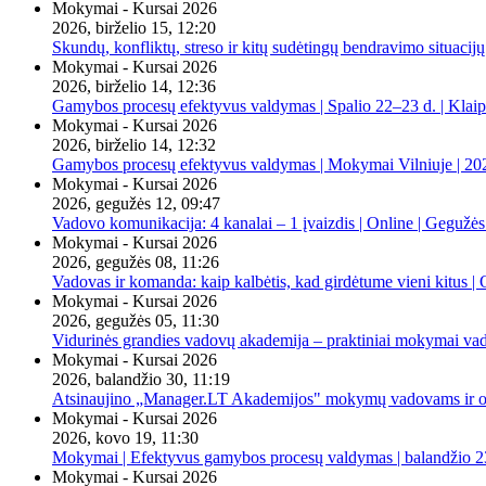
Mokymai - Kursai 2026
2026, birželio 15, 12:20
Skundų, konfliktų, streso ir kitų sudėtingų bendravimo situacijų
Mokymai - Kursai 2026
2026, birželio 14, 12:36
Gamybos procesų efektyvus valdymas | Spalio 22–23 d. | Klai
Mokymai - Kursai 2026
2026, birželio 14, 12:32
Gamybos procesų efektyvus valdymas | Mokymai Vilniuje | 20
Mokymai - Kursai 2026
2026, gegužės 12, 09:47
Vadovo komunikacija: 4 kanalai – 1 įvaizdis | Online | Gegužės
Mokymai - Kursai 2026
2026, gegužės 08, 11:26
Vadovas ir komanda: kaip kalbėtis, kad girdėtume vieni kitus | 
Mokymai - Kursai 2026
2026, gegužės 05, 11:30
Vidurinės grandies vadovų akademija – praktiniai mokymai va
Mokymai - Kursai 2026
2026, balandžio 30, 11:19
Atsinaujino „Manager.LT Akademijos" mokymų vadovams ir orga
Mokymai - Kursai 2026
2026, kovo 19, 11:30
Mokymai | Efektyvus gamybos procesų valdymas | balandžio 23
Mokymai - Kursai 2026