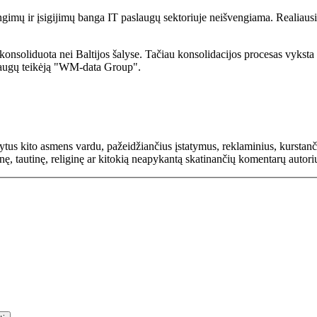
gimų ir įsigijimų banga IT paslaugų sektoriuje neišvengiama. Realiausi 
onsoliduota nei Baltijos šalyse. Tačiau konsolidacijos procesas vyksta 
laugų teikėją "WM-data Group".
rašytus kito asmens vardu, pažeidžiančius įstatymus, reklaminius, kurs
inę, tautinę, religinę ar kitokią neapykantą skatinančių komentarų autor