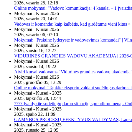
2026, vasario 25, 12:18
Online mokymai: "Vadovo komunikacija: 4 kanalai – 1 įvaizdis
Mokymai - Kursai 2026
2026, vasario 20, 14:01
Vadovas ir komanda: kaip kalbėtis, kad girdėtume vieni kitus
»
Mokymai - Kursai 2026
2026, vasario 06, 07:10
Mokymai: "Praktinė lyderystė ir vadovavimas komandai" | Viln
Mokymai - Kursai 2026
2026, sausio 16, 12:27
VIDURINĖS GRANDIES VADOVŲ AKADEMIJA | 2026-02-2
Mokymai - Kursai 2026
2026, sausio 14, 19:22
Atviri kursai vadovams "Vidurinės grandies vadovų akademija
Mokymai - Kursai 2026
2025, gruodžio 05, 13:29
Online mokymai "Tapkite ekspertu valdant sudėtingas darbo sit
Mokymai - Kursai - 2025
2025, lapkričio 28, 12:44
???? Įvaldykite sudėtingų darbo situacijų sprendimo meną - O
Mokymai - Kursai - 2025
2025, spalio 22, 11:09
GAMYBOS PROCESŲ EFEKTYVUS VALDYMAS, Lapkričio 20 
Mokymai - Kursai - 2025
2025, rugsėjo 25, 12:05