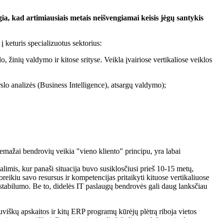
ia, kad artimiausiais metais neišvengiamai keisis jėgų santykis
 keturis specializuotus sektorius:
žinių valdymo ir kitose srityse. Veikla įvairiose vertikaliose veiklos
lo analizės (Business Intelligence), atsargų valdymo);
emažai bendrovių veikia "vieno kliento" principu, yra labai
limis, kur panaši situacija buvo susiklosčiusi prieš 10-15 metų,
eikiu savo resursus ir kompetencijas pritaikyti kituose vertikaliuose
ia stabilumo. Be to, didelės IT paslaugų bendrovės gali daug lanksčiau
tuviškų apskaitos ir kitų ERP programų kūrėjų plėtrą riboja vietos