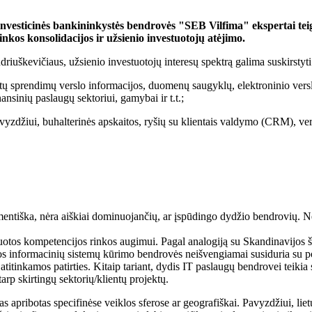
 investicinės bankininkystės bendrovės "SEB Vilfima" ekspertai teig
kos konsolidacijos ir užsienio investuotojų atėjimo.
škevičiaus, užsienio investuotojų interesų spektrą galima suskirstyti į
ų sprendimų verslo informacijos, duomenų saugyklų, elektroninio verslo, 
ansinių paslaugų sektoriui, gamybai ir t.t.;
yzdžiui, buhalterinės apskaitos, ryšių su klientais valdymo (CRM), vers
gmentiška, nėra aiškiai dominuojančių, ar įspūdingo dydžio bendrovių. N
uotos kompetencijos rinkos augimui. Pagal analogiją su Skandinavijos ša
os informacinių sistemų kūrimo bendrovės neišvengiamai susiduria su por
t atitinkamos patirties. Kitaip tariant, dydis IT paslaugų bendrovei teik
arp skirtingų sektorių/klientų projektų.
s apribotas specifinėse veiklos sferose ar geografiškai. Pavyzdžiui, lie