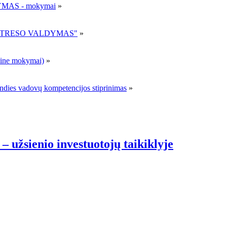
MAS - mokymai
»
R STRESO VALDYMAS"
»
ne mokymai)
»
andies vadovų kompetencijos stiprinimas
»
– užsienio investuotojų taikiklyje