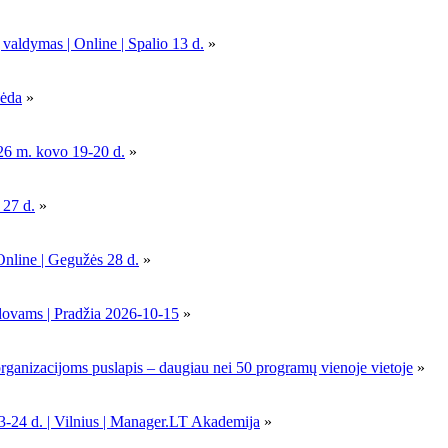
 valdymas | Online | Spalio 13 d.
»
pėda
»
26 m. kovo 19-20 d.
»
 27 d.
»
Online | Gegužės 28 d.
»
dovams | Pradžia 2026-10-15
»
nizacijoms puslapis – daugiau nei 50 programų vienoje vietoje
»
-24 d. | Vilnius | Manager.LT Akademija
»