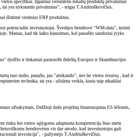
vietos specifikai. Ilgainiui vienintelis lokalių produktų privalumas
 tai yra nykstantis privalumas", - teigia T.Andriuškevičius.
sai išstūmė vietinius ERP produktus.
gosi potencialūs investuotojai. Švedijos bendrovė "WM-data", turinti
joje. Manau, kad tik laiko klausimas, kol panašūs sandoriai įvyks
s" dydžio ir tinkamai pasiruošti didelių Europos ir Skandinavijos
artų nuo nulio, panašu, jau "atsikando", nes be vietos resursų , kad ir
iuterine technika, tai yra - užsiima veikla, kuria taip atkakliai
ktoriaus užsakymais. Didžioji dalis projektų finansuojama ES lėšomis,
ūtent rinka bei vietos sąlygoms adaptuota kompetencija šiuo metu
 lietuviškoms bendrovėms vis dar atrodo, kad investuotojus gali
racionali investicija", - pažymėjo T.Andriuškevičius.