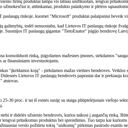
ienio firmų produktai tampa vis labiau unifikuotais, lengvai pritaikomi 
bo užmokesčiui ir, atitinkamai, produkto palaikymo ir plėtros sąnaudoms,
 paslaugų rinkoje, kuomet "Microsoft" produktai palaipsniui beveik vi
ujų galimybių, todėl nenuostabu, kad Lietuvos IT paslaugų rinkoje žval
joje. Suomijos IT paslaugų gigantas "TietoEnator" įsigijo bendrovę Latvi
ina konsoliduoti rinką, įsigydamos mažesnes įmones, siekdamos "saugau
ams ar finansiniams investuotojams.
 rinkas "įkeldamos koją" - pirkdamos mažas vietines bendroves. Veiklos st
 Didesnės Lietuvos IT paslaugų bendrovės paprastai dar ir prekiauja komp
" atstovas.
25-30 proc. ir tai iš esmės susiję su staiga pliūptelėjusiais viešojo se
ų.
 stebi ir didelės užsienio bendrovės, kurios taikosi į augančią rinką. B
į ir lengvai pritaikomus produktus bei sprendimus. Tuo tarpu kai kurioms
ažniausiai verslo požiūriu tokių "unikumų" pirkimas pasirodo esantis ne