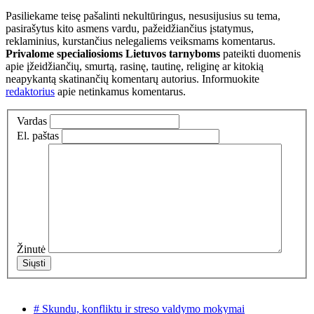
Pasiliekame teisę pašalinti nekultūringus, nesusijusius su tema,
pasirašytus kito asmens vardu, pažeidžiančius įstatymus,
reklaminius, kurstančius nelegaliems veiksmams komentarus.
Privalome specialiosioms Lietuvos tarnyboms
pateikti duomenis
apie įžeidžiančių, smurtą, rasinę, tautinę, religinę ar kitokią
neapykantą skatinančių komentarų autorius. Informuokite
redaktorius
apie netinkamus komentarus.
Vardas
El. paštas
Žinutė
# Skundu, konfliktu ir streso valdymo mokymai