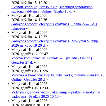
2026, birželio 15, 12:20
Skundų, konfliktų, streso ir kitų sudėtingų bendravimo
situacijų valdymas | Online | Spalio 13 d.
»
Mokymai - Kursai 2026
2026, birželio 14, 12:36
Gamybos procesų efektyvus valdymas | Spalio 22–23 d. |
Klaipėda
»
Mokymai - Kursai 2026
2026, birželio 14, 12:32
Gamybos procesų efektyvus valdymas | Mokymai Vilniuje |
2026 m. kovo 19-20 d.
»
Mokymai - Kursai 2026
2026, gegužės 12, 09:47
Vadovo komunikacija: 4 kanalai – 1 įvaizdis | Online |
Gegužės 27 d.
»
Mokymai - Kursai 2026
2026, gegužės 08, 11:26
Vadovas ir komanda: kaip kalbėtis, kad girdėtume vieni kitus |
Online | Gegužės 28 d.
»
Mokymai - Kursai 2026
2026, gegužės 05, 11:30
Vidurinės grandies vadovų akademija – praktiniai mokymai
vadovams | Pradžia 2026-10-15
»
Mokymai - Kursai 2026
2026, balandžio 30, 11:19