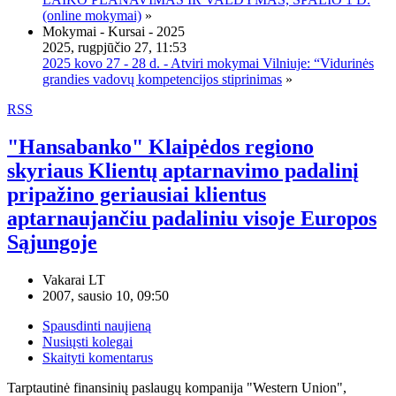
(online mokymai)
»
Mokymai - Kursai - 2025
2025, rugpjūčio 27, 11:53
2025 kovo 27 - 28 d. - Atviri mokymai Vilniuje: “Vidurinės
grandies vadovų kompetencijos stiprinimas
»
RSS
"Hansabanko" Klaipėdos regiono
skyriaus Klientų aptarnavimo padalinį
pripažino geriausiai klientus
aptarnaujančiu padaliniu visoje Europos
Sąjungoje
Vakarai LT
2007, sausio 10, 09:50
Spausdinti naujieną
Nusiųsti kolegai
Skaityti komentarus
Tarptautinė finansinių paslaugų kompanija "Western Union",