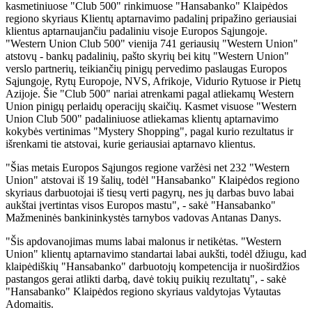
kasmetiniuose "Club 500" rinkimuose "Hansabanko" Klaipėdos
regiono skyriaus Klientų aptarnavimo padalinį pripažino geriausiai
klientus aptarnaujančiu padaliniu visoje Europos Sąjungoje.
"Western Union Club 500" vienija 741 geriausių "Western Union"
atstovų - bankų padalinių, pašto skyrių bei kitų "Western Union"
verslo partnerių, teikiančių pinigų pervedimo paslaugas Europos
Sąjungoje, Rytų Europoje, NVS, Afrikoje, Vidurio Rytuose ir Pietų
Azijoje. Šie "Club 500" nariai atrenkami pagal atliekamų Western
Union pinigų perlaidų operacijų skaičių. Kasmet visuose "Western
Union Club 500" padaliniuose atliekamas klientų aptarnavimo
kokybės vertinimas "Mystery Shopping", pagal kurio rezultatus ir
išrenkami tie atstovai, kurie geriausiai aptarnavo klientus.
"Šias metais Europos Sąjungos regione varžėsi net 232 "Western
Union" atstovai iš 19 šalių, todėl "Hansabanko" Klaipėdos regiono
skyriaus darbuotojai iš tiesų verti pagyrų, nes jų darbas buvo labai
aukštai įvertintas visos Europos mastu", - sakė "Hansabanko"
Mažmeninės bankininkystės tarnybos vadovas Antanas Danys.
"Šis apdovanojimas mums labai malonus ir netikėtas. "Western
Union" klientų aptarnavimo standartai labai aukšti, todėl džiugu, kad
klaipėdiškių "Hansabanko" darbuotojų kompetencija ir nuoširdžios
pastangos gerai atlikti darbą, davė tokių puikių rezultatų", - sakė
"Hansabanko" Klaipėdos regiono skyriaus valdytojas Vytautas
Adomaitis.