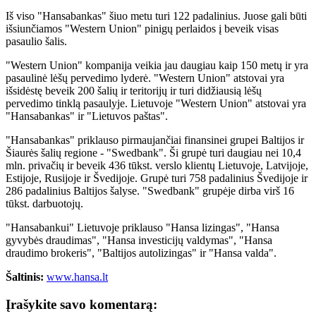
Iš viso "Hansabankas" šiuo metu turi 122 padalinius. Juose gali būti
išsiunčiamos "Western Union" pinigų perlaidos į beveik visas
pasaulio šalis.
"Western Union" kompanija veikia jau daugiau kaip 150 metų ir yra
pasaulinė lėšų pervedimo lyderė. "Western Union" atstovai yra
išsidėstę beveik 200 šalių ir teritorijų ir turi didžiausią lėšų
pervedimo tinklą pasaulyje. Lietuvoje "Western Union" atstovai yra
"Hansabankas" ir "Lietuvos paštas".
"Hansabankas" priklauso pirmaujančiai finansinei grupei Baltijos ir
Šiaurės šalių regione - "Swedbank". Ši grupė turi daugiau nei 10,4
mln. privačių ir beveik 436 tūkst. verslo klientų Lietuvoje, Latvijoje,
Estijoje, Rusijoje ir Švedijoje. Grupė turi 758 padalinius Švedijoje ir
286 padalinius Baltijos šalyse. "Swedbank" grupėje dirba virš 16
tūkst. darbuotojų.
"Hansabankui" Lietuvoje priklauso "Hansa lizingas", "Hansa
gyvybės draudimas", "Hansa investicijų valdymas", "Hansa
draudimo brokeris", "Baltijos autolizingas" ir "Hansa valda".
Šaltinis:
www.hansa.lt
Įrašykite savo komentarą: