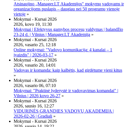
Atsinaujino „Manager.LT Akademijos" mokymų vadovams ir
organizacijoms puslapis – daugiau nei 50 programų vienoje
vietoje
»
Mokymai - Kursai 2026
2026, kovo 19, 11:30
Mokymai | Efektyvus gamybos procesų valdymas | balandžio
23-24 d. | Vilnius | Manager.LT Akademija
»
Mokymai - Kursai 2026
2026, vasario 25, 12:18
Online mokymai: "Vadovo komunikacija: 4 kanalai – 1
įvaizdis" | 2026-03-17
»
Mokymai - Kursai 2026
2026, vasario 20, 14:01
Vadovas ir komanda: kaip kalbėtis, kad girdėtume vieni kitus
»
Mokymai - Kursai 2026
2026, vasario 06, 07:10
Mokymai: "Praktinė lyderystė ir vadovavimas komandai" |
Vilnius | 2026 kovo 26-27
»
Mokymai - Kursai 2026
2026, sausio 16, 12:27
VIDURINĖS GRANDIES VADOVŲ AKADEMIJA |
2026-02-26 | Gradiali
»
Mokymai - Kursai 2026
2026, sausio 14, 19:22