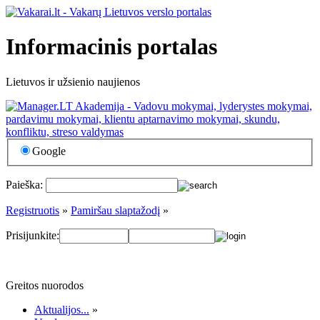
Informacinis portalas
Lietuvos ir užsienio naujienos
Google
Paieška:
Registruotis
»
Pamiršau slaptažodį
»
Prisijunkite:
Greitos nuorodos
Aktualijos...
»