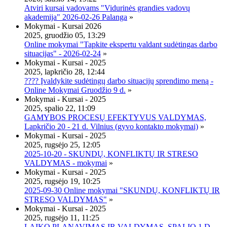
Atviri kursai vadovams "Vidurinės grandies vadovų
akademija" 2026-02-26 Palanga
»
Mokymai - Kursai 2026
2025, gruodžio 05, 13:29
Online mokymai "Tapkite ekspertu valdant sudėtingas darbo
situacijas" - 2026-02-24
»
Mokymai - Kursai - 2025
2025, lapkričio 28, 12:44
???? Įvaldykite sudėtingų darbo situacijų sprendimo meną -
Online Mokymai Gruodžio 9 d.
»
Mokymai - Kursai - 2025
2025, spalio 22, 11:09
GAMYBOS PROCESŲ EFEKTYVUS VALDYMAS,
Lapkričio 20 - 21 d. Vilnius (gyvo kontakto mokymai)
»
Mokymai - Kursai - 2025
2025, rugsėjo 25, 12:05
2025-10-20 - SKUNDŲ, KONFLIKTŲ IR STRESO
VALDYMAS - mokymai
»
Mokymai - Kursai - 2025
2025, rugsėjo 19, 10:25
2025-09-30 Online mokymai "SKUNDŲ, KONFLIKTŲ IR
STRESO VALDYMAS"
»
Mokymai - Kursai - 2025
2025, rugsėjo 11, 11:25
LAIKO PLANAVIMAS IR VALDYMAS, SPALIO 1 D.