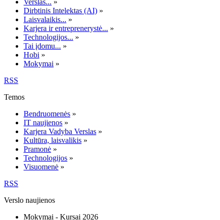
Verslas...
»
Dirbtinis Intelektas (AI)
»
Laisvalaikis...
»
Karjera ir entreprenerystė...
»
Technologijos...
»
Tai įdomu...
»
Hobi
»
Mokymai
»
RSS
Temos
Bendruomenės
»
IT naujienos
»
Karjera Vadyba Verslas
»
Kultūra, laisvalikis
»
Pramonė
»
Technologijos
»
Visuomenė
»
RSS
Verslo naujienos
Mokymai - Kursai 2026