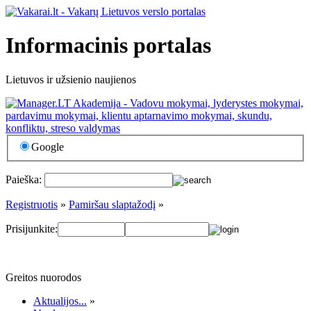
Informacinis portalas
Lietuvos ir užsienio naujienos
Google
Paieška:
Registruotis
»
Pamiršau slaptažodį
»
Prisijunkite:
Greitos nuorodos
Aktualijos...
»