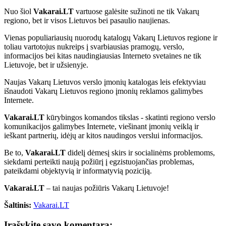
Nuo šiol
Vakarai.LT
vartuose galėsite sužinoti ne tik Vakarų
regiono, bet ir visos Lietuvos bei pasaulio naujienas.
Vienas populiariausių nuorodų katalogų Vakarų Lietuvos regione ir
toliau vartotojus nukreips į svarbiausias pramogų, verslo,
informacijos bei kitas naudingiausias Interneto svetaines ne tik
Lietuvoje, bet ir užsienyje.
Naujas Vakarų Lietuvos verslo įmonių katalogas leis efektyviau
išnaudoti Vakarų Lietuvos regiono įmonių reklamos galimybes
Internete.
Vakarai.LT
kūrybingos komandos tikslas - skatinti regiono verslo
komunikacijos galimybes Internete, viešinant įmonių veiklą ir
ieškant partnerių, idėjų ar kitos naudingos verslui informacijos.
Be to,
Vakarai.LT
didelį dėmesį skirs ir socialinėms problemoms,
siekdami perteikti naują požiūrį į egzistuojančias problemas,
pateikdami objektyvią ir informatyvią poziciją.
Vakarai.LT
– tai naujas požiūris Vakarų Lietuvoje!
Šaltinis:
Vakarai.LT
Įrašykite savo komentarą: