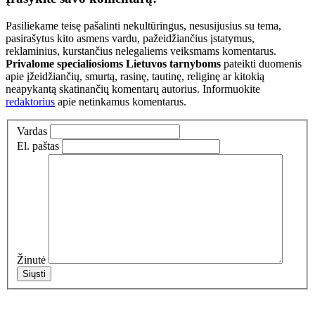
Pasiliekame teisę pašalinti nekultūringus, nesusijusius su tema,
pasirašytus kito asmens vardu, pažeidžiančius įstatymus,
reklaminius, kurstančius nelegaliems veiksmams komentarus.
Privalome specialiosioms Lietuvos tarnyboms
pateikti duomenis
apie įžeidžiančių, smurtą, rasinę, tautinę, religinę ar kitokią
neapykantą skatinančių komentarų autorius. Informuokite
redaktorius
apie netinkamus komentarus.
Vardas
El. paštas
Žinutė