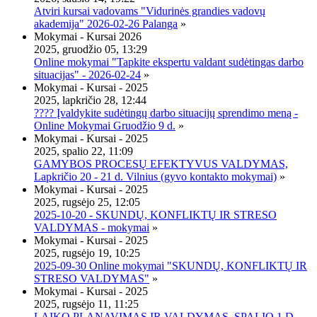
Atviri kursai vadovams "Vidurinės grandies vadovų
akademija" 2026-02-26 Palanga
»
Mokymai - Kursai 2026
2025, gruodžio 05, 13:29
Online mokymai "Tapkite ekspertu valdant sudėtingas darbo
situacijas" - 2026-02-24
»
Mokymai - Kursai - 2025
2025, lapkričio 28, 12:44
???? Įvaldykite sudėtingų darbo situacijų sprendimo meną -
Online Mokymai Gruodžio 9 d.
»
Mokymai - Kursai - 2025
2025, spalio 22, 11:09
GAMYBOS PROCESŲ EFEKTYVUS VALDYMAS,
Lapkričio 20 - 21 d. Vilnius (gyvo kontakto mokymai)
»
Mokymai - Kursai - 2025
2025, rugsėjo 25, 12:05
2025-10-20 - SKUNDŲ, KONFLIKTŲ IR STRESO
VALDYMAS - mokymai
»
Mokymai - Kursai - 2025
2025, rugsėjo 19, 10:25
2025-09-30 Online mokymai "SKUNDŲ, KONFLIKTŲ IR
STRESO VALDYMAS"
»
Mokymai - Kursai - 2025
2025, rugsėjo 11, 11:25
LAIKO PLANAVIMAS IR VALDYMAS, SPALIO 1 D.