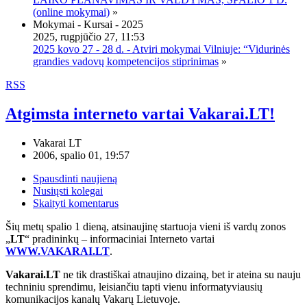
(online mokymai)
»
Mokymai - Kursai - 2025
2025, rugpjūčio 27, 11:53
2025 kovo 27 - 28 d. - Atviri mokymai Vilniuje: “Vidurinės
grandies vadovų kompetencijos stiprinimas
»
RSS
Atgimsta interneto vartai Vakarai.LT!
Vakarai LT
2006, spalio 01, 19:57
Spausdinti naujieną
Nusiųsti kolegai
Skaityti komentarus
Šių metų spalio 1 dieną, atsinaujinę startuoja vieni iš vardų zonos
„
LT
“ pradininkų – informaciniai Interneto vartai
WWW.VAKARAI.LT
.
Vakarai.LT
ne tik drastiškai atnaujino dizainą, bet ir ateina su nauju
techniniu sprendimu, leisiančiu tapti vienu informatyviausių
komunikacijos kanalų Vakarų Lietuvoje.