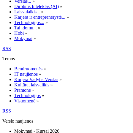
Verslas...
»
Dirbtinis Intelektas (AI)
»
Laisvalaikis...
»
Karjera ir entreprenerystė...
»
Technologijos...
»
Tai įdomu...
»
Hobi
»
Mokymai
»
RSS
Temos
Bendruomenės
»
IT naujienos
»
Karjera Vadyba Verslas
»
Kultūra, laisvalikis
»
Pramonė
»
Technologijos
»
Visuomenė
»
RSS
Verslo naujienos
Mokymai - Kursai 2026