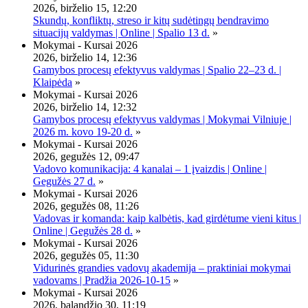
2026, birželio 15, 12:20
Skundų, konfliktų, streso ir kitų sudėtingų bendravimo
situacijų valdymas | Online | Spalio 13 d.
»
Mokymai - Kursai 2026
2026, birželio 14, 12:36
Gamybos procesų efektyvus valdymas | Spalio 22–23 d. |
Klaipėda
»
Mokymai - Kursai 2026
2026, birželio 14, 12:32
Gamybos procesų efektyvus valdymas | Mokymai Vilniuje |
2026 m. kovo 19-20 d.
»
Mokymai - Kursai 2026
2026, gegužės 12, 09:47
Vadovo komunikacija: 4 kanalai – 1 įvaizdis | Online |
Gegužės 27 d.
»
Mokymai - Kursai 2026
2026, gegužės 08, 11:26
Vadovas ir komanda: kaip kalbėtis, kad girdėtume vieni kitus |
Online | Gegužės 28 d.
»
Mokymai - Kursai 2026
2026, gegužės 05, 11:30
Vidurinės grandies vadovų akademija – praktiniai mokymai
vadovams | Pradžia 2026-10-15
»
Mokymai - Kursai 2026
2026, balandžio 30, 11:19