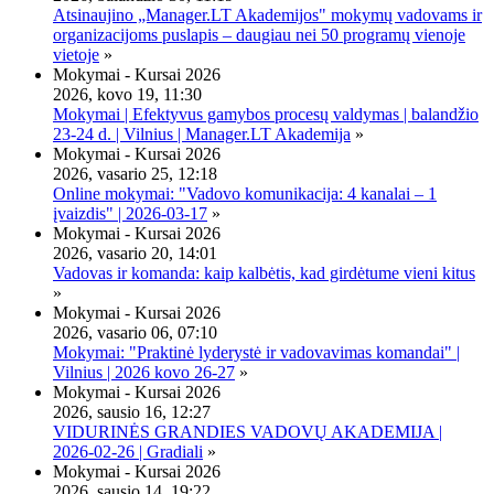
Atsinaujino „Manager.LT Akademijos" mokymų vadovams ir
organizacijoms puslapis – daugiau nei 50 programų vienoje
vietoje
»
Mokymai - Kursai 2026
2026, kovo 19, 11:30
Mokymai | Efektyvus gamybos procesų valdymas | balandžio
23-24 d. | Vilnius | Manager.LT Akademija
»
Mokymai - Kursai 2026
2026, vasario 25, 12:18
Online mokymai: "Vadovo komunikacija: 4 kanalai – 1
įvaizdis" | 2026-03-17
»
Mokymai - Kursai 2026
2026, vasario 20, 14:01
Vadovas ir komanda: kaip kalbėtis, kad girdėtume vieni kitus
»
Mokymai - Kursai 2026
2026, vasario 06, 07:10
Mokymai: "Praktinė lyderystė ir vadovavimas komandai" |
Vilnius | 2026 kovo 26-27
»
Mokymai - Kursai 2026
2026, sausio 16, 12:27
VIDURINĖS GRANDIES VADOVŲ AKADEMIJA |
2026-02-26 | Gradiali
»
Mokymai - Kursai 2026
2026, sausio 14, 19:22