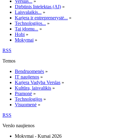
Verslas...
»
Dirbtinis Intelektas (AI)
»
Laisvalaikis...
»
Karjera ir entreprenerystė...
»
Technologijos...
»
Tai įdomu...
»
Hobi
»
Mokymai
»
RSS
Temos
Bendruomenės
»
IT naujienos
»
Karjera Vadyba Verslas
»
Kultūra, laisvalikis
»
Pramonė
»
Technologijos
»
Visuomenė
»
RSS
Verslo naujienos
Mokymai - Kursai 2026