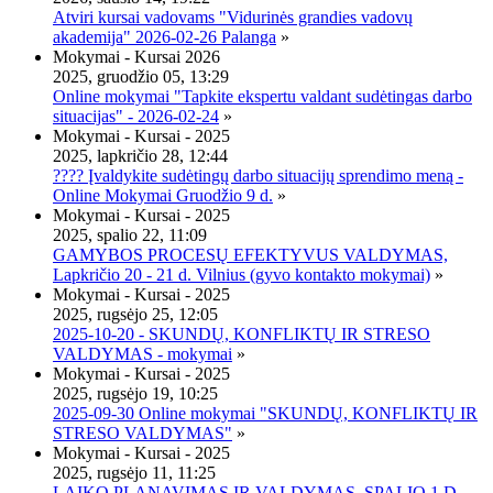
Atviri kursai vadovams "Vidurinės grandies vadovų
akademija" 2026-02-26 Palanga
»
Mokymai - Kursai 2026
2025, gruodžio 05, 13:29
Online mokymai "Tapkite ekspertu valdant sudėtingas darbo
situacijas" - 2026-02-24
»
Mokymai - Kursai - 2025
2025, lapkričio 28, 12:44
???? Įvaldykite sudėtingų darbo situacijų sprendimo meną -
Online Mokymai Gruodžio 9 d.
»
Mokymai - Kursai - 2025
2025, spalio 22, 11:09
GAMYBOS PROCESŲ EFEKTYVUS VALDYMAS,
Lapkričio 20 - 21 d. Vilnius (gyvo kontakto mokymai)
»
Mokymai - Kursai - 2025
2025, rugsėjo 25, 12:05
2025-10-20 - SKUNDŲ, KONFLIKTŲ IR STRESO
VALDYMAS - mokymai
»
Mokymai - Kursai - 2025
2025, rugsėjo 19, 10:25
2025-09-30 Online mokymai "SKUNDŲ, KONFLIKTŲ IR
STRESO VALDYMAS"
»
Mokymai - Kursai - 2025
2025, rugsėjo 11, 11:25
LAIKO PLANAVIMAS IR VALDYMAS, SPALIO 1 D.