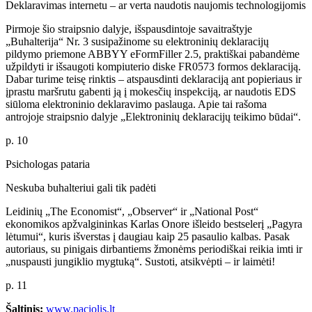
Deklaravimas internetu – ar verta naudotis naujomis technologijomis
Pirmoje šio straipsnio dalyje, išspausdintoje savaitraštyje
„Buhalterija“ Nr. 3 susipažinome su elektroninių deklaracijų
pildymo priemone ABBYY eFormFiller 2.5, praktiškai pabandėme
užpildyti ir išsaugoti kompiuterio diske FR0573 formos deklaraciją.
Dabar turime teisę rinktis – atspausdinti deklaraciją ant popieriaus ir
įprastu maršrutu gabenti ją į mokesčių inspekciją, ar naudotis EDS
siūloma elektroninio deklaravimo paslauga. Apie tai rašoma
antrojoje straipsnio dalyje „Elektroninių deklaracijų teikimo būdai“.
p. 10
Psichologas pataria
Neskuba buhalteriui gali tik padėti
Leidinių „The Economist“, „Observer“ ir „National Post“
ekonomikos apžvalgininkas Karlas Onore išleido bestselerį „Pagyra
lėtumui“, kuris išverstas į daugiau kaip 25 pasaulio kalbas. Pasak
autoriaus, su pinigais dirbantiems žmonėms periodiškai reikia imti ir
„nuspausti jungiklio mygtuką“. Sustoti, atsikvėpti – ir laimėti!
p. 11
Šaltinis:
www.paciolis.lt