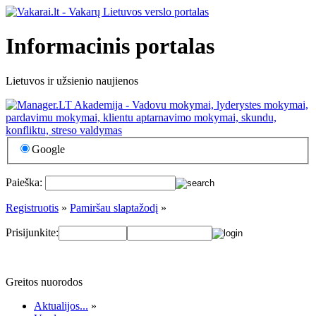
Informacinis portalas
Lietuvos ir užsienio naujienos
Google
Paieška:
Registruotis
»
Pamiršau slaptažodį
»
Prisijunkite:
Greitos nuorodos
Aktualijos...
»