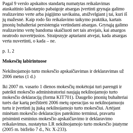
Pagal 9 verslo apskaitos standartą numatytas reikalavimas
ataskaitinio laikotarpio pabaigoje atsargas įvertinti grynąja galimo
realizavimo verte arba įsigijimo savikaina, atsižvelgiant į tai, kuri iš
jų mažesnė. Kaip rodo šio reikalavimo taikymo praktika, kartais
įmonių buhalteriai persistengia vertindami atsargas. Grynąją galimo
realizavimo vertę bandoma skaičiuoti net tais atvejais, kai atsargos
neatrodo nuvertėjusios. Straipsnyje aptariami atvejai, kada atsargas
verta nuvertinti, o kada – ne.
p. 1, 2
Mokesčių labirintuose
Nekilnojamojo turto mokesčio apskaičiavimas ir deklaravimas už
2006 metus (1 d.)
Iki 2007 m. vasario 1 dienos mokesčių mokėtojai turi parengti ir
pateikti mokesčio administratoriui naująją nekilnojamojo turto
mokesčio deklaraciją (forma KIT701). Daugelio įmonių buhalteriai
turės dar kartą peržiūrėti 2006 metų operacijas su nekilnojamuoju
turtu ir įvertinti jų įtaką nekilnojamojo turto mokesčiui. Artėjant
minėtam mokesčio deklaracijos pateikimo terminui, pravartu
prisiminti esminius mokesčio apskaičiavimo ir deklaravimo
reikalavimus, nustatytus LR nekilnojamojo turto mokesčio įstatyme
(2005 m. birželio 7 d., Nr. X-233).