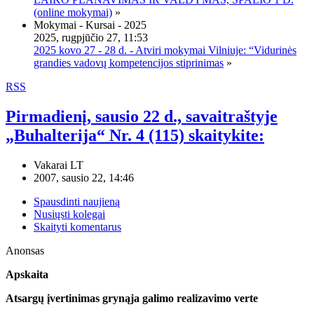
(online mokymai)
»
Mokymai - Kursai - 2025
2025, rugpjūčio 27, 11:53
2025 kovo 27 - 28 d. - Atviri mokymai Vilniuje: “Vidurinės
grandies vadovų kompetencijos stiprinimas
»
RSS
Pirmadienį, sausio 22 d., savaitraštyje
„Buhalterija“ Nr. 4 (115) skaitykite:
Vakarai LT
2007, sausio 22, 14:46
Spausdinti naujieną
Nusiųsti kolegai
Skaityti komentarus
Anonsas
Apskaita
Atsargų įvertinimas grynąja galimo realizavimo verte