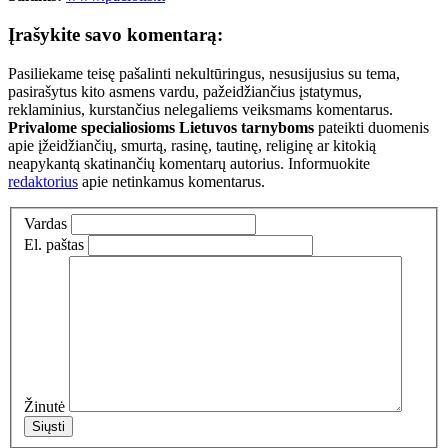
Įrašykite savo komentarą:
Pasiliekame teisę pašalinti nekultūringus, nesusijusius su tema,
pasirašytus kito asmens vardu, pažeidžiančius įstatymus,
reklaminius, kurstančius nelegaliems veiksmams komentarus.
Privalome specialiosioms Lietuvos tarnyboms
pateikti duomenis
apie įžeidžiančių, smurtą, rasinę, tautinę, religinę ar kitokią
neapykantą skatinančių komentarų autorius. Informuokite
redaktorius
apie netinkamus komentarus.
Vardas
El. paštas
Žinutė