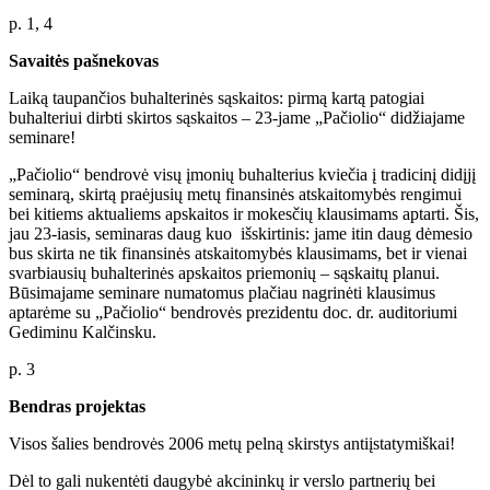
p. 1, 4
Savaitės pašnekovas
Laiką taupančios buhalterinės sąskaitos: pirmą kartą patogiai
buhalteriui dirbti skirtos sąskaitos – 23-jame „Pačiolio“ didžiajame
seminare!
„Pačiolio“ bendrovė visų įmonių buhalterius kviečia į tradicinį didįjį
seminarą, skirtą praėjusių metų finansinės atskaitomybės rengimui
bei kitiems aktualiems apskaitos ir mokesčių klausimams aptarti. Šis,
jau 23-iasis, seminaras daug kuo išskirtinis: jame itin daug dėmesio
bus skirta ne tik finansinės atskaitomybės klausimams, bet ir vienai
svarbiausių buhalterinės apskaitos priemonių – sąskaitų planui.
Būsimajame seminare numatomus plačiau nagrinėti klausimus
aptarėme su „Pačiolio“ bendrovės prezidentu doc. dr. auditoriumi
Gediminu Kalčinsku.
p. 3
Bendras projektas
Visos šalies bendrovės 2006 metų pelną skirstys antiįstatymiškai!
Dėl to gali nukentėti daugybė akcininkų ir verslo partnerių bei