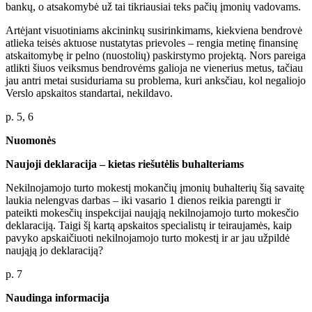
bankų, o atsakomybė už tai tikriausiai teks pačių įmonių vadovams.
Artėjant visuotiniams akcininkų susirinkimams, kiekviena bendrovė
atlieka teisės aktuose nustatytas prievoles – rengia metinę finansinę
atskaitomybę ir pelno (nuostolių) paskirstymo projektą. Nors pareiga
atlikti šiuos veiksmus bendrovėms galioja ne vienerius metus, tačiau
jau antri metai susiduriama su problema, kuri anksčiau, kol negaliojo
Verslo apskaitos standartai, nekildavo.
p. 5, 6
Nuomonės
Naujoji deklaracija – kietas riešutėlis buhalteriams
Nekilnojamojo turto mokestį mokančių įmonių buhalterių šią savaitę
laukia nelengvas darbas – iki vasario 1 dienos reikia parengti ir
pateikti mokesčių inspekcijai naująją nekilnojamojo turto mokesčio
deklaraciją. Taigi šį kartą apskaitos specialistų ir teiraujamės, kaip
pavyko apskaičiuoti nekilnojamojo turto mokestį ir ar jau užpildė
naująją jo deklaraciją?
p. 7
Naudinga informacija