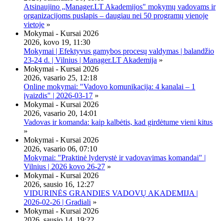
Atsinaujino „Manager.LT Akademijos" mokymų vadovams ir
organizacijoms puslapis – daugiau nei 50 programų vienoje
vietoje
»
Mokymai - Kursai 2026
2026, kovo 19, 11:30
Mokymai | Efektyvus gamybos procesų valdymas | balandžio
23-24 d. | Vilnius | Manager.LT Akademija
»
Mokymai - Kursai 2026
2026, vasario 25, 12:18
Online mokymai: "Vadovo komunikacija: 4 kanalai – 1
įvaizdis" | 2026-03-17
»
Mokymai - Kursai 2026
2026, vasario 20, 14:01
Vadovas ir komanda: kaip kalbėtis, kad girdėtume vieni kitus
»
Mokymai - Kursai 2026
2026, vasario 06, 07:10
Mokymai: "Praktinė lyderystė ir vadovavimas komandai" |
Vilnius | 2026 kovo 26-27
»
Mokymai - Kursai 2026
2026, sausio 16, 12:27
VIDURINĖS GRANDIES VADOVŲ AKADEMIJA |
2026-02-26 | Gradiali
»
Mokymai - Kursai 2026
2026, sausio 14, 19:22