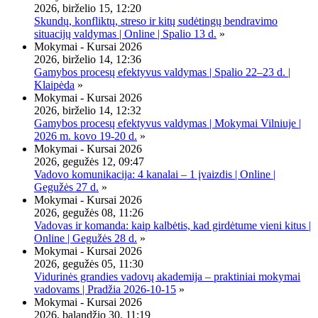
2026, birželio 15, 12:20
Skundų, konfliktų, streso ir kitų sudėtingų bendravimo
situacijų valdymas | Online | Spalio 13 d.
»
Mokymai - Kursai 2026
2026, birželio 14, 12:36
Gamybos procesų efektyvus valdymas | Spalio 22–23 d. |
Klaipėda
»
Mokymai - Kursai 2026
2026, birželio 14, 12:32
Gamybos procesų efektyvus valdymas | Mokymai Vilniuje |
2026 m. kovo 19-20 d.
»
Mokymai - Kursai 2026
2026, gegužės 12, 09:47
Vadovo komunikacija: 4 kanalai – 1 įvaizdis | Online |
Gegužės 27 d.
»
Mokymai - Kursai 2026
2026, gegužės 08, 11:26
Vadovas ir komanda: kaip kalbėtis, kad girdėtume vieni kitus |
Online | Gegužės 28 d.
»
Mokymai - Kursai 2026
2026, gegužės 05, 11:30
Vidurinės grandies vadovų akademija – praktiniai mokymai
vadovams | Pradžia 2026-10-15
»
Mokymai - Kursai 2026
2026, balandžio 30, 11:19