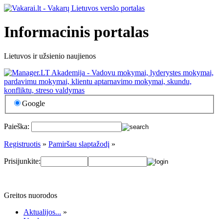
Informacinis portalas
Lietuvos ir užsienio naujienos
Google
Paieška:
Registruotis
»
Pamiršau slaptažodį
»
Prisijunkite:
Greitos nuorodos
Aktualijos...
»