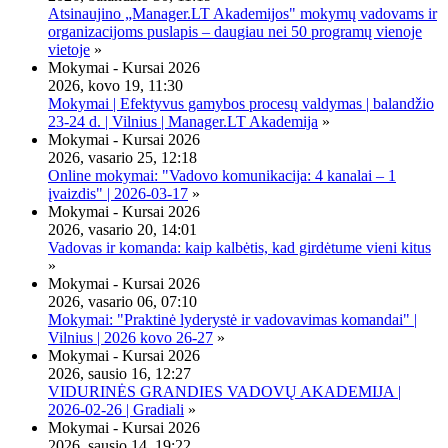
Atsinaujino „Manager.LT Akademijos" mokymų vadovams ir
organizacijoms puslapis – daugiau nei 50 programų vienoje
vietoje
»
Mokymai - Kursai 2026
2026, kovo 19, 11:30
Mokymai | Efektyvus gamybos procesų valdymas | balandžio
23-24 d. | Vilnius | Manager.LT Akademija
»
Mokymai - Kursai 2026
2026, vasario 25, 12:18
Online mokymai: "Vadovo komunikacija: 4 kanalai – 1
įvaizdis" | 2026-03-17
»
Mokymai - Kursai 2026
2026, vasario 20, 14:01
Vadovas ir komanda: kaip kalbėtis, kad girdėtume vieni kitus
»
Mokymai - Kursai 2026
2026, vasario 06, 07:10
Mokymai: "Praktinė lyderystė ir vadovavimas komandai" |
Vilnius | 2026 kovo 26-27
»
Mokymai - Kursai 2026
2026, sausio 16, 12:27
VIDURINĖS GRANDIES VADOVŲ AKADEMIJA |
2026-02-26 | Gradiali
»
Mokymai - Kursai 2026
2026, sausio 14, 19:22