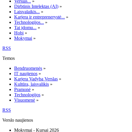
Verslas...
»
Dirbtinis Intelektas (AI)
»
Laisvalaikis...
»
Karjera ir entreprenerystė...
»
Technologijos...
»
Tai įdomu...
»
Hobi
»
Mokymai
»
RSS
Temos
Bendruomenės
»
IT naujienos
»
Karjera Vadyba Verslas
»
Kultūra, laisvalikis
»
Pramonė
»
Technologijos
»
Visuomenė
»
RSS
Verslo naujienos
Mokymai - Kursai 2026