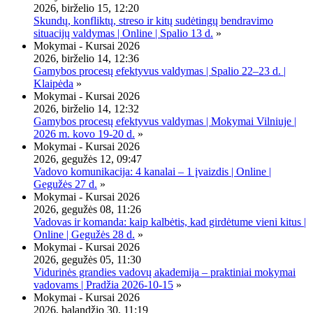
2026, birželio 15, 12:20
Skundų, konfliktų, streso ir kitų sudėtingų bendravimo
situacijų valdymas | Online | Spalio 13 d.
»
Mokymai - Kursai 2026
2026, birželio 14, 12:36
Gamybos procesų efektyvus valdymas | Spalio 22–23 d. |
Klaipėda
»
Mokymai - Kursai 2026
2026, birželio 14, 12:32
Gamybos procesų efektyvus valdymas | Mokymai Vilniuje |
2026 m. kovo 19-20 d.
»
Mokymai - Kursai 2026
2026, gegužės 12, 09:47
Vadovo komunikacija: 4 kanalai – 1 įvaizdis | Online |
Gegužės 27 d.
»
Mokymai - Kursai 2026
2026, gegužės 08, 11:26
Vadovas ir komanda: kaip kalbėtis, kad girdėtume vieni kitus |
Online | Gegužės 28 d.
»
Mokymai - Kursai 2026
2026, gegužės 05, 11:30
Vidurinės grandies vadovų akademija – praktiniai mokymai
vadovams | Pradžia 2026-10-15
»
Mokymai - Kursai 2026
2026, balandžio 30, 11:19