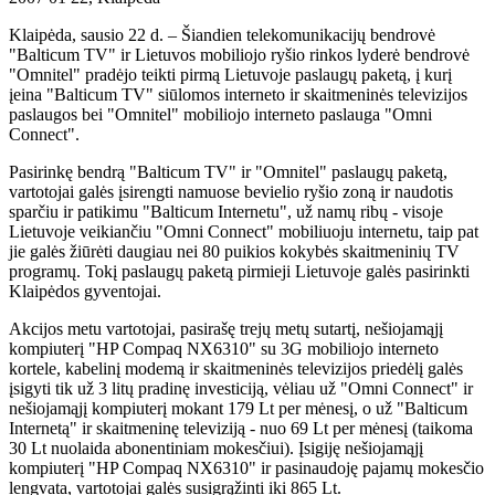
Klaipėda, sausio 22 d. – Šiandien telekomunikacijų bendrovė
"Balticum TV" ir Lietuvos mobiliojo ryšio rinkos lyderė bendrovė
"Omnitel" pradėjo teikti pirmą Lietuvoje paslaugų paketą, į kurį
įeina "Balticum TV" siūlomos interneto ir skaitmeninės televizijos
paslaugos bei "Omnitel" mobiliojo interneto paslauga "Omni
Connect".
Pasirinkę bendrą "Balticum TV" ir "Omnitel" paslaugų paketą,
vartotojai galės įsirengti namuose bevielio ryšio zoną ir naudotis
sparčiu ir patikimu "Balticum Internetu", už namų ribų - visoje
Lietuvoje veikiančiu "Omni Connect" mobiliuoju internetu, taip pat
jie galės žiūrėti daugiau nei 80 puikios kokybės skaitmeninių TV
programų. Tokį paslaugų paketą pirmieji Lietuvoje galės pasirinkti
Klaipėdos gyventojai.
Akcijos metu vartotojai, pasirašę trejų metų sutartį, nešiojamąjį
kompiuterį "HP Compaq NX6310" su 3G mobiliojo interneto
kortele, kabelinį modemą ir skaitmeninės televizijos priedėlį galės
įsigyti tik už 3 litų pradinę investiciją, vėliau už "Omni Connect" ir
nešiojamąjį kompiuterį mokant 179 Lt per mėnesį, o už "Balticum
Internetą" ir skaitmeninę televiziją - nuo 69 Lt per mėnesį (taikoma
30 Lt nuolaida abonentiniam mokesčiui). Įsigiję nešiojamąjį
kompiuterį "HP Compaq NX6310" ir pasinaudoję pajamų mokesčio
lengvata, vartotojai galės susigrąžinti iki 865 Lt.