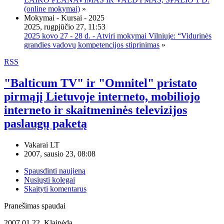
(online mokymai)
»
Mokymai - Kursai - 2025
2025, rugpjūčio 27, 11:53
2025 kovo 27 - 28 d. - Atviri mokymai Vilniuje: “Vidurinės
grandies vadovų kompetencijos stiprinimas
»
RSS
"Balticum TV" ir "Omnitel" pristato
pirmąjį Lietuvoje interneto, mobiliojo
interneto ir skaitmeninės televizijos
paslaugų paketą
Vakarai LT
2007, sausio 23, 08:08
Spausdinti naujieną
Nusiųsti kolegai
Skaityti komentarus
Pranešimas spaudai
2007 01 22, Klaipėda