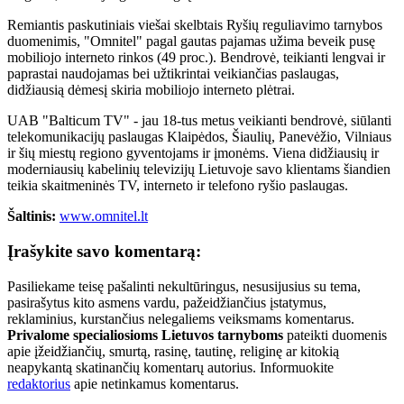
Remiantis paskutiniais viešai skelbtais Ryšių reguliavimo tarnybos
duomenimis, "Omnitel" pagal gautas pajamas užima beveik pusę
mobiliojo interneto rinkos (49 proc.). Bendrovė, teikianti lengvai ir
paprastai naudojamas bei užtikrintai veikiančias paslaugas,
didžiausią dėmesį skiria mobiliojo interneto plėtrai.
UAB "Balticum TV" - jau 18-tus metus veikianti bendrovė, siūlanti
telekomunikacijų paslaugas Klaipėdos, Šiaulių, Panevėžio, Vilniaus
ir šių miestų regiono gyventojams ir įmonėms. Viena didžiausių ir
moderniausių kabelinių televizijų Lietuvoje savo klientams šiandien
teikia skaitmeninės TV, interneto ir telefono ryšio paslaugas.
Šaltinis:
www.omnitel.lt
Įrašykite savo komentarą:
Pasiliekame teisę pašalinti nekultūringus, nesusijusius su tema,
pasirašytus kito asmens vardu, pažeidžiančius įstatymus,
reklaminius, kurstančius nelegaliems veiksmams komentarus.
Privalome specialiosioms Lietuvos tarnyboms
pateikti duomenis
apie įžeidžiančių, smurtą, rasinę, tautinę, religinę ar kitokią
neapykantą skatinančių komentarų autorius. Informuokite
redaktorius
apie netinkamus komentarus.