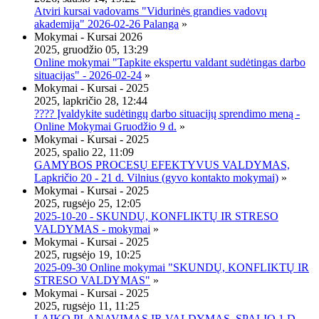
Atviri kursai vadovams "Vidurinės grandies vadovų
akademija" 2026-02-26 Palanga
»
Mokymai - Kursai 2026
2025, gruodžio 05, 13:29
Online mokymai "Tapkite ekspertu valdant sudėtingas darbo
situacijas" - 2026-02-24
»
Mokymai - Kursai - 2025
2025, lapkričio 28, 12:44
???? Įvaldykite sudėtingų darbo situacijų sprendimo meną -
Online Mokymai Gruodžio 9 d.
»
Mokymai - Kursai - 2025
2025, spalio 22, 11:09
GAMYBOS PROCESŲ EFEKTYVUS VALDYMAS,
Lapkričio 20 - 21 d. Vilnius (gyvo kontakto mokymai)
»
Mokymai - Kursai - 2025
2025, rugsėjo 25, 12:05
2025-10-20 - SKUNDŲ, KONFLIKTŲ IR STRESO
VALDYMAS - mokymai
»
Mokymai - Kursai - 2025
2025, rugsėjo 19, 10:25
2025-09-30 Online mokymai "SKUNDŲ, KONFLIKTŲ IR
STRESO VALDYMAS"
»
Mokymai - Kursai - 2025
2025, rugsėjo 11, 11:25
LAIKO PLANAVIMAS IR VALDYMAS, SPALIO 1 D.