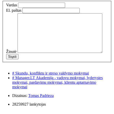
Vardas
El. paštas
Žinutė
# Skundu, konfliktu ir streso valdymo mokymai
# Manager.LT Akademija - vadovu mokymai, lyderystes
mokymai, pardavimu mokymai, klientu aptarnavimo
mokymai
Dizainas:
Tomas Padrieza
28259927 lankytojas