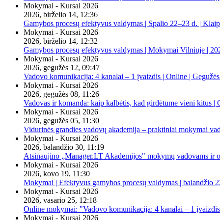
Mokymai - Kursai 2026
2026, birželio 14, 12:36
Gamybos procesų efektyvus valdymas | Spalio 22–23 d. | Klai
Mokymai - Kursai 2026
2026, birželio 14, 12:32
Gamybos procesų efektyvus valdymas | Mokymai Vilniuje | 20
Mokymai - Kursai 2026
2026, gegužės 12, 09:47
Vadovo komunikacija: 4 kanalai – 1 įvaizdis | Online | Gegužės
Mokymai - Kursai 2026
2026, gegužės 08, 11:26
Vadovas ir komanda: kaip kalbėtis, kad girdėtume vieni kitus | 
Mokymai - Kursai 2026
2026, gegužės 05, 11:30
Vidurinės grandies vadovų akademija – praktiniai mokymai va
Mokymai - Kursai 2026
2026, balandžio 30, 11:19
Atsinaujino „Manager.LT Akademijos" mokymų vadovams ir orga
Mokymai - Kursai 2026
2026, kovo 19, 11:30
Mokymai | Efektyvus gamybos procesų valdymas | balandžio 23
Mokymai - Kursai 2026
2026, vasario 25, 12:18
Online mokymai: "Vadovo komunikacija: 4 kanalai – 1 įvaizdis
Mokymai - Kursai 2026