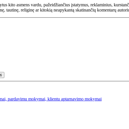
rašytus kito asmens vardu, pažeidžiančius įstatymus, reklaminius, kurs
inę, tautinę, religinę ar kitokią neapykantą skatinančių komentarų autor
mai, pardavimu mokymai, klientu aptarnavimo mokymai