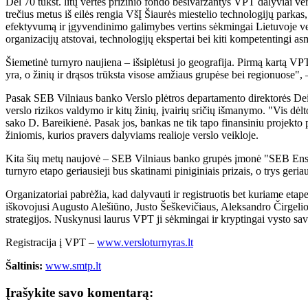
Dėl 70 tūkst. litų vertės prizinio fondo besivaržantys VPT dalyviai 
trečius metus iš eilės rengia VšĮ Šiaurės miestelio technologijų parka
efektyvumą ir įgyvendinimo galimybes vertins sėkmingai Lietuvoje veiki
organizacijų atstovai, technologijų ekspertai bei kiti kompetentingi a
Šiemetinė turnyro naujiena – išsiplėtusi jo geografija. Pirmą kartą VPT
yra, o žinių ir drąsos trūksta visose amžiaus grupėse bei regionuose",
Pasak SEB Vilniaus banko Verslo plėtros departamento direktorės Deim
verslo rizikos valdymo ir kitų žinių, įvairių sričių išmanymo. "Vis dėlt
sako D. Bareikienė. Pasak jos, bankas ne tik tapo finansiniu projekto 
žiniomis, kurios pravers dalyviams realioje verslo veikloje.
Kita šių metų naujovė – SEB Vilniaus banko grupės įmonė "SEB Enskild
turnyro etapo geriausieji bus skatinami piniginiais prizais, o trys ger
Organizatoriai pabrėžia, kad dalyvauti ir registruotis bet kuriame etape
iškovojusi Augusto Alešiūno, Justo Šeškevičiaus, Aleksandro Čirgelio 
strategijos. Nuskynusi laurus VPT ji sėkmingai ir kryptingai vysto sav
Registracija į VPT –
www.versloturnyras.lt
Šaltinis:
www.smtp.lt
Įrašykite savo komentarą: