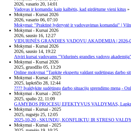
2026, vasario 20, 14:01
Vadovas ir komanda: kaip kalbėtis, kad girdėtume vieni kitus
»
Mokymai - Kursai 2026
2026, vasario 06, 07:10
Mokymai: "Praktinė lyderystė ir vadovavimas komandai" | Viln
Mokymai - Kursai 2026
2026, sausio 16, 12:27
VIDURINĖS GRANDIES VADOVŲ AKADEMIJA | 2026-02-2
Mokymai - Kursai 2026
2026, sausio 14, 19:22
Atviri kursai vadovams "Vidurinės grandies vadovų akademija
Mokymai - Kursai 2026
2025, gruodžio 05, 13:29
Online mokymai "Tapkite ekspertu valdant sudėtingas darbo sit
Mokymai - Kursai - 2025
2025, lapkričio 28, 12:44
???? Įvaldykite sudėtingų darbo situacijų sprendimo meną - O
Mokymai - Kursai - 2025
2025, spalio 22, 11:09
GAMYBOS PROCESŲ EFEKTYVUS VALDYMAS, Lapkričio 20 
Mokymai - Kursai - 2025
2025, rugsėjo 25, 12:05
2025-10-20 - SKUNDŲ, KONFLIKTŲ IR STRESO VALDY
Mokymai - Kursai - 2025
2025, rugsėjo 19, 10:25