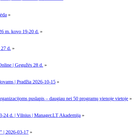
pėda
»
26 m. kovo 19-20 d.
»
 27 d.
»
Online | Gegužės 28 d.
»
dovams | Pradžia 2026-10-15
»
nizacijoms puslapis – daugiau nei 50 programų vienoje vietoje
»
-24 d. | Vilnius | Manager.LT Akademija
»
" | 2026-03-17
»