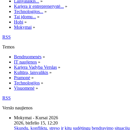
Laisvalaikis...
»
Karjera ir entreprenerystė...
»
Technologijos...
»
Tai įdomu...
»
Hobi
»
Mokymai
»
RSS
Temos
Bendruomenės
»
IT naujienos
»
Karjera Vadyba Verslas
»
Kultūra, laisvalikis
»
Pramonė
»
Technologijos
»
Visuomenė
»
RSS
Verslo naujienos
Mokymai - Kursai 2026
2026, birželio 15, 12:20
Skundų, konfliktų, streso ir kitų sudėtingų bendravimo situacijų