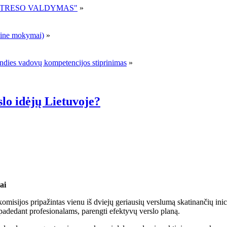
R STRESO VALDYMAS"
»
ne mokymai)
»
andies vadovų kompetencijos stiprinimas
»
slo idėjų Lietuvoje?
ai
misijos pripažintas vienu iš dviejų geriausių verslumą skatinančių inici
adedant profesionalams, parengti efektyvų verslo planą.