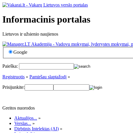
Informacinis portalas
Lietuvos ir užsienio naujienos
Google
Paieška:
Registruotis
»
Pamiršau slaptažodį
»
Prisijunkite:
Greitos nuorodos
Aktualijos...
»
Verslas...
»
Dirbtinis Intelektas (AI)
»