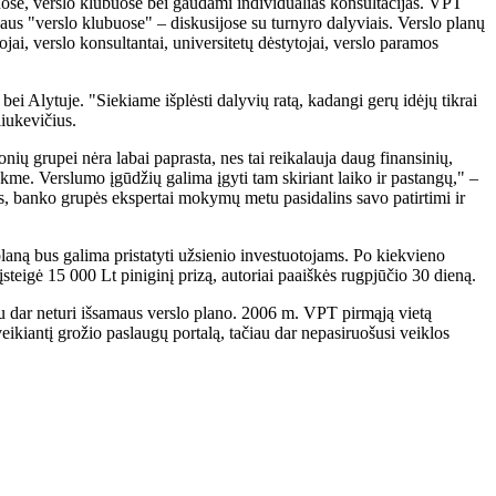
ose, verslo klubuose bei gaudami individualias konsultacijas. VPT
vaus "verslo klubuose" – diskusijose su turnyro dalyviais. Verslo planų
ai, verslo konsultantai, universitetų dėstytojai, verslo paramos
ei Alytuje. "Siekiame išplėsti dalyvių ratą, kadangi gerų idėjų tikrai
liukevičius.
ų grupei nėra labai paprasta, nes tai reikalauja daug finansinių,
inkme. Verslumo įgūdžių galima įgyti tam skiriant laiko ir pastangų," –
nus, banko grupės ekspertai mokymų metu pasidalins savo patirtimi ir
aną bus galima pristatyti užsienio investuotojams. Po kiekvieno
steigė 15 000 Lt piniginį prizą, autoriai paaiškės rugpjūčio 30 dieną.
ačiau dar neturi išsamaus verslo plano. 2006 m. VPT pirmąją vietą
kiantį grožio paslaugų portalą, tačiau dar nepasiruošusi veiklos