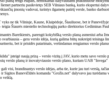
verslo planą rengs etapais, nemokamai dalyvaudami praktiniuose mokymu
s, šiemet partneriu pasikvietęs SEB Vilniaus banką, kurio ekspertai daly
ančių įmonių vadovai, turintys ilgametę patirtį versle, banko darbuotoj
smenys.
 vyks ne tik Vilniuje, Kaune, Klaipėdoje, Šiauliuose, bet ir Panevėžyje b
 – teigia Šiaurės miestelio technologijų parko direktorius Gediminas Pau
antės Bareikienės, parengti kokybišką verslo planą asmeniui arba žmoni
o svarbiausia – gera verslo idėja, kurią galima būtų nukreipti teisinga l
partneriu, bet ir prisidės patarimais, vertindamas rengiamus verslo pla
a" įsteigė naują prizą – verslo vizitą į JAV, kurio metu savo verslo pl
iausių verslo planų ir inovatyviausio verslo plano, kuriam UAB "Invega" į
 gali visi, brandinantys verslo idėjas, arba tie, kurie jau turi verslą, t
ir Sigitos Banevičiūtės komanda "Grožis.net" dalyvavo jau turėdama vei
o veiklą.