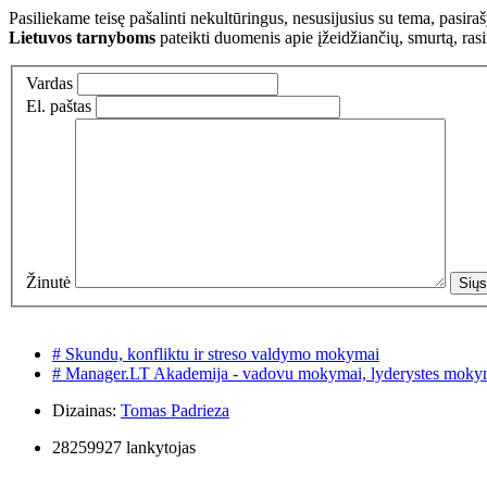
Pasiliekame teisę pašalinti nekultūringus, nesusijusius su tema, pasi
Lietuvos tarnyboms
pateikti duomenis apie įžeidžiančių, smurtą, ras
Vardas
El. paštas
Žinutė
# Skundu, konfliktu ir streso valdymo mokymai
# Manager.LT Akademija - vadovu mokymai, lyderystes moky
Dizainas:
Tomas Padrieza
28259927 lankytojas