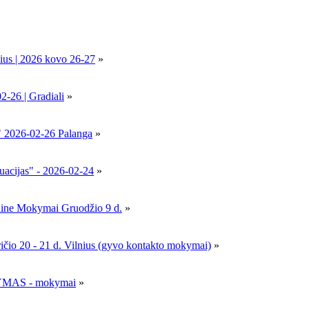
ius | 2026 kovo 26-27
»
6 | Gradiali
»
" 2026-02-26 Palanga
»
uacijas" - 2026-02-24
»
nline Mokymai Gruodžio 9 d.
»
- 21 d. Vilnius (gyvo kontakto mokymai)
»
MAS - mokymai
»