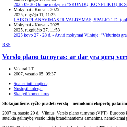
2025-09-30 Online mokymai "SKUNDŲ, KONFLIKTŲ I
Mokymai - Kursai - 2025
2025, rugsėjo 11, 11:25
LAIKO PLANAVIMAS IR VALDYMAS, SPALIO 1 D. (onli
Mokymai - Kursai - 2025
2025, rugpjūčio 27, 11:53
2025 kovo 27 - 28 d. - Atviri mokymai Vilniuje: “Vidurinės gr
RSS
Verslo plano turnyras: ar dar yra gerų ver
Vakarai LT
2007, vasario 05, 09:37
Spausdinti naujieną
Nusiųsti kolegai
Skaityti komentarus
Stokojantiems ryžto pradėti verslą – nemokami ekspertų patarim
2007 m. sausio 29 d., Vilnius. Verslo plano turnyras (VPT), Europos ko
suteikia galimybę verslo idėją brandinantiems asmenims, nemokamai p