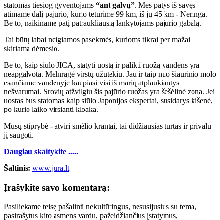
statomas tiesiog gyventojams
“ant galvų”
. Mes patys iš savęs
atimame dalį pajūrio, kurio teturime 99 km, iš jų 45 km - Neringa.
Be to, naikiname patį patraukliausią lankytojams pajūrio gabalą.
Tai būtų labai neigiamos pasekmės, kurioms tikrai per mažai
skiriama dėmesio.
Be to, kaip siūlo JICA, statyti uostą ir palikti ruožą vandens yra
neapgalvota. Melnragė virstų užutekiu. Jau ir taip nuo šiaurinio molo
esančiame vandenyje kaupiasi visi iš marių atplaukiantys
nešvarumai. Srovių atžvilgiu šis pajūrio ruožas yra šešėlinė zona. Jei
uostas bus statomas kaip siūlo Japonijos ekspertai, susidarys kišenė,
po kurio laiko virsianti kloaka.
Mūsų stiprybė - atviri smėlio krantai, tai didžiausias turtas ir privalu
jį saugoti.
Daugiau skaitykite .....
Šaltinis:
www.jura.lt
Įrašykite savo komentarą:
Pasiliekame teisę pašalinti nekultūringus, nesusijusius su tema,
pasirašytus kito asmens vardu, pažeidžiančius įstatymus,