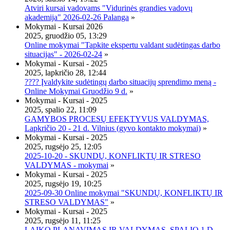
Atviri kursai vadovams "Vidurinės grandies vadovų
akademija" 2026-02-26 Palanga
»
Mokymai - Kursai 2026
2025, gruodžio 05, 13:29
Online mokymai "Tapkite ekspertu valdant sudėtingas darbo
situacijas" - 2026-02-24
»
Mokymai - Kursai - 2025
2025, lapkričio 28, 12:44
???? Įvaldykite sudėtingų darbo situacijų sprendimo meną -
Online Mokymai Gruodžio 9 d.
»
Mokymai - Kursai - 2025
2025, spalio 22, 11:09
GAMYBOS PROCESŲ EFEKTYVUS VALDYMAS,
Lapkričio 20 - 21 d. Vilnius (gyvo kontakto mokymai)
»
Mokymai - Kursai - 2025
2025, rugsėjo 25, 12:05
2025-10-20 - SKUNDŲ, KONFLIKTŲ IR STRESO
VALDYMAS - mokymai
»
Mokymai - Kursai - 2025
2025, rugsėjo 19, 10:25
2025-09-30 Online mokymai "SKUNDŲ, KONFLIKTŲ IR
STRESO VALDYMAS"
»
Mokymai - Kursai - 2025
2025, rugsėjo 11, 11:25
LAIKO PLANAVIMAS IR VALDYMAS, SPALIO 1 D.