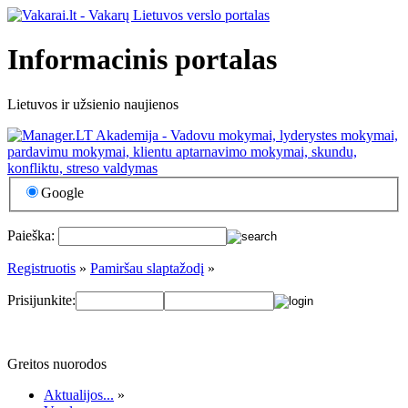
Informacinis portalas
Lietuvos ir užsienio naujienos
Google
Paieška:
Registruotis
»
Pamiršau slaptažodį
»
Prisijunkite:
Greitos nuorodos
Aktualijos...
»