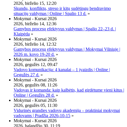
2026, birželio 15, 12:20
Skundų, konfliktų, streso ir kitų sudėtingų bendravimo
situacijų valdymas | Online | Spalio 13 d.
»
Mokymai - Kursai 2026
2026, birželio 14, 12:36
Gamybos procesų efektyvus valdymas | Spalio 22–23 d. |
Klaipėda
»
Mokymai - Kursai 2026
2026, birželio 14, 12:32
Gamybos procesų efektyvus valdymas | Mokymai Vilniuje |
2026 m. kovo 19-20 d.
»
Mokymai - Kursai 2026
2026, gegužės 12, 09:47
Vadovo komunikacija: 4 kanalai – 1 įvaizdis | Online |
Gegužės 27 d.
»
Mokymai - Kursai 2026
2026, gegužės 08, 11:26
Vadovas ir komanda: kaip kalbėtis, kad girdėtume vieni kitus |
Online | Gegužės 28 d.
»
Mokymai - Kursai 2026
2026, gegužės 05, 11:30
Vidurinės grandies vadovų akademija – praktiniai mokymai
vadovams | Pradžia 2026-10-15
»
Mokymai - Kursai 2026
2026, balandžio 30, 11:19