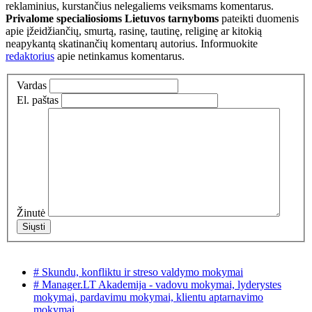
reklaminius, kurstančius nelegaliems veiksmams komentarus.
Privalome specialiosioms Lietuvos tarnyboms
pateikti duomenis
apie įžeidžiančių, smurtą, rasinę, tautinę, religinę ar kitokią
neapykantą skatinančių komentarų autorius. Informuokite
redaktorius
apie netinkamus komentarus.
Vardas
El. paštas
Žinutė
# Skundu, konfliktu ir streso valdymo mokymai
# Manager.LT Akademija - vadovu mokymai, lyderystes
mokymai, pardavimu mokymai, klientu aptarnavimo
mokymai