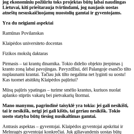
jog ekonominiu požiūriu toks projektas būtų labai naudingas
Lietuvai, kiti prieštarauja tvirtindami, jog naujasis uostas
atneštų nesuskaičiuojamų nuostolių gamtai ir gyventojams.
Yra du neigiami aspektai
Ramūnas Povilanskas
Klaipėdos universiteto docentas
Fizikos mokslų daktaras
Pirmasis – tai krantų dinamika. Tokio didelio objekto įterpimas į
kranto zoną labai pavojingas. Pavyzdžiui, dėl Palangoje esančio tilto
nuplaunami krantai. Tačiau juk tilto negalima net lyginti su uostu!
Kas tuomet atsitiktų Klaipėdos pajūriui?
Mūsų pajūris ypatingas – turime smėlio krantus, kuriuos nuolat
aplanko stiprūs vakarų bei pietvakarių štormai.
Mano manymu, pagrindinė taisyklė yra tokia:
jei gali nesikišti,
tai ir nesikišk, netgi jei gali kištis, tai geriau nesikišk.
Tokio
uosto statyba būtų tiesiog nusikaltimas gamtai.
Antrasis aspektas – gyventojai. Klaipėdos gyventojai apskritai ir
Melnragės gyventojai konkrečiai. Juk giliavandenis uostas būtų