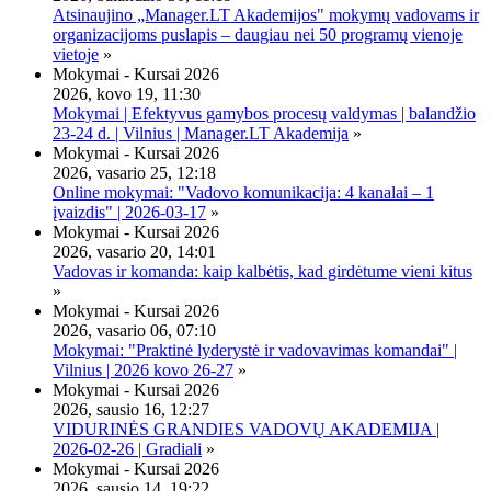
Atsinaujino „Manager.LT Akademijos" mokymų vadovams ir
organizacijoms puslapis – daugiau nei 50 programų vienoje
vietoje
»
Mokymai - Kursai 2026
2026, kovo 19, 11:30
Mokymai | Efektyvus gamybos procesų valdymas | balandžio
23-24 d. | Vilnius | Manager.LT Akademija
»
Mokymai - Kursai 2026
2026, vasario 25, 12:18
Online mokymai: "Vadovo komunikacija: 4 kanalai – 1
įvaizdis" | 2026-03-17
»
Mokymai - Kursai 2026
2026, vasario 20, 14:01
Vadovas ir komanda: kaip kalbėtis, kad girdėtume vieni kitus
»
Mokymai - Kursai 2026
2026, vasario 06, 07:10
Mokymai: "Praktinė lyderystė ir vadovavimas komandai" |
Vilnius | 2026 kovo 26-27
»
Mokymai - Kursai 2026
2026, sausio 16, 12:27
VIDURINĖS GRANDIES VADOVŲ AKADEMIJA |
2026-02-26 | Gradiali
»
Mokymai - Kursai 2026
2026, sausio 14, 19:22