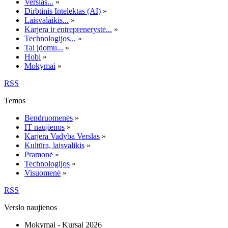
Verslas...
»
Dirbtinis Intelektas (AI)
»
Laisvalaikis...
»
Karjera ir entreprenerystė...
»
Technologijos...
»
Tai įdomu...
»
Hobi
»
Mokymai
»
RSS
Temos
Bendruomenės
»
IT naujienos
»
Karjera Vadyba Verslas
»
Kultūra, laisvalikis
»
Pramonė
»
Technologijos
»
Visuomenė
»
RSS
Verslo naujienos
Mokymai - Kursai 2026