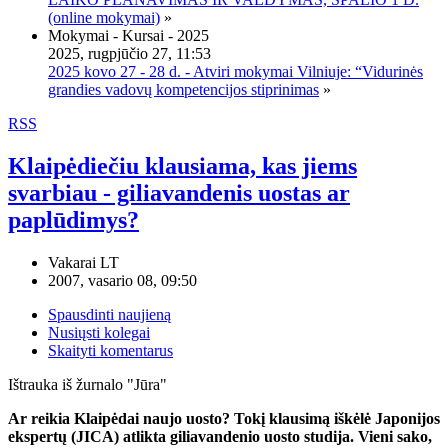
(online mokymai)
»
Mokymai - Kursai - 2025
2025, rugpjūčio 27, 11:53
2025 kovo 27 - 28 d. - Atviri mokymai Vilniuje: “Vidurinės
grandies vadovų kompetencijos stiprinimas
»
RSS
Klaipėdiečiu klausiama, kas jiems
svarbiau - giliavandenis uostas ar
paplūdimys?
Vakarai LT
2007, vasario 08, 09:50
Spausdinti naujieną
Nusiųsti kolegai
Skaityti komentarus
Ištrauka iš žurnalo "Jūra"
Ar reikia Klaipėdai naujo uosto? Tokį klausimą iškėlė Japonijos
ekspertų (JICA) atlikta giliavandenio uosto studija. Vieni sako,