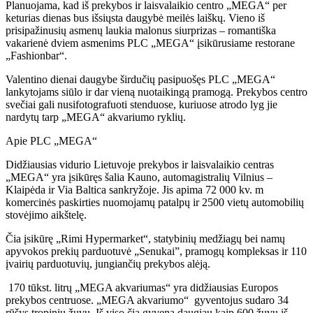
Planuojama, kad iš prekybos ir laisvalaikio centro „MEGA“ per
keturias dienas bus išsiųsta daugybė meilės laiškų. Vieno iš
prisipažinusių asmenų laukia malonus siurprizas – romantiška
vakarienė dviem asmenims PLC „MEGA“ įsikūrusiame restorane
„Fashionbar“.
Valentino dienai daugybe širdučių pasipuošęs PLC „MEGA“
lankytojams siūlo ir dar vieną nuotaikingą pramogą. Prekybos centro
svečiai gali nusifotografuoti stenduose, kuriuose atrodo lyg jie
nardytų tarp „MEGA“ akvariumo ryklių.
Apie PLC „MEGA“
Didžiausias vidurio Lietuvoje prekybos ir laisvalaikio centras
„MEGA“ yra įsikūręs šalia Kauno, automagistralių Vilnius –
Klaipėda ir Via Baltica sankryžoje. Jis apima 72 000 kv. m
komercinės paskirties nuomojamų patalpų ir 2500 vietų automobilių
stovėjimo aikštelę.
Čia įsikūrę „Rimi Hypermarket“, statybinių medžiagų bei namų
apyvokos prekių parduotuvė „Senukai”, pramogų kompleksas ir 110
įvairių parduotuvių, jungiančių prekybos alėją.
170 tūkst. litrų „MEGA akvariumas“ yra didžiausias Europos
prekybos centruose. „MEGA akvariumo“ gyventojus sudaro 34
rūšys tropinių žuvų. Iš viso čia gyvena daugiau kaip 600 žuvų iš