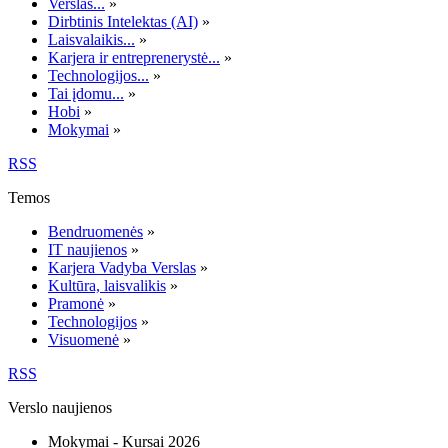
Verslas...
»
Dirbtinis Intelektas (AI)
»
Laisvalaikis...
»
Karjera ir entreprenerystė...
»
Technologijos...
»
Tai įdomu...
»
Hobi
»
Mokymai
»
RSS
Temos
Bendruomenės
»
IT naujienos
»
Karjera Vadyba Verslas
»
Kultūra, laisvalikis
»
Pramonė
»
Technologijos
»
Visuomenė
»
RSS
Verslo naujienos
Mokymai - Kursai 2026