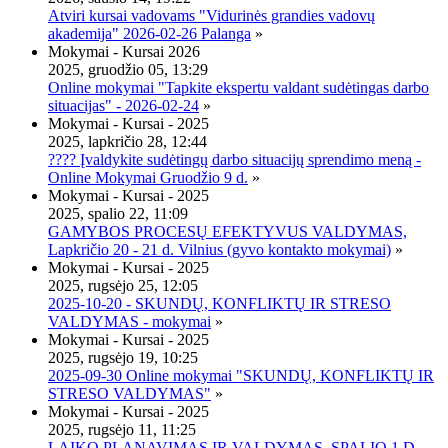
Atviri kursai vadovams "Vidurinės grandies vadovų
akademija" 2026-02-26 Palanga
»
Mokymai - Kursai 2026
2025, gruodžio 05, 13:29
Online mokymai "Tapkite ekspertu valdant sudėtingas darbo
situacijas" - 2026-02-24
»
Mokymai - Kursai - 2025
2025, lapkričio 28, 12:44
???? Įvaldykite sudėtingų darbo situacijų sprendimo meną -
Online Mokymai Gruodžio 9 d.
»
Mokymai - Kursai - 2025
2025, spalio 22, 11:09
GAMYBOS PROCESŲ EFEKTYVUS VALDYMAS,
Lapkričio 20 - 21 d. Vilnius (gyvo kontakto mokymai)
»
Mokymai - Kursai - 2025
2025, rugsėjo 25, 12:05
2025-10-20 - SKUNDŲ, KONFLIKTŲ IR STRESO
VALDYMAS - mokymai
»
Mokymai - Kursai - 2025
2025, rugsėjo 19, 10:25
2025-09-30 Online mokymai "SKUNDŲ, KONFLIKTŲ IR
STRESO VALDYMAS"
»
Mokymai - Kursai - 2025
2025, rugsėjo 11, 11:25
LAIKO PLANAVIMAS IR VALDYMAS, SPALIO 1 D.