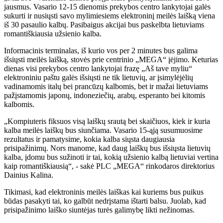
jausmus. Vasario 12-15 dienomis prekybos centro lankytojai galės
sukurti ir nusiųsti savo mylimiesiems elektroninį meilės laišką viena
iš 30 pasaulio kalbų. Pasibaigus akcijai bus paskelbta lietuviams
romantiškiausia užsienio kalba.
Informacinis terminalas, iš kurio vos per 2 minutes bus galima
išsiųsti meilės laišką, stovės prie centrinio „MEGA“ įėjimo. Keturias
dienas visi prekybos centro lankytojai frazę „Aš tave myliu“
elektroniniu paštu galės išsiųsti ne tik lietuvių, ar įsimylėjėlių
vadinamomis italų bei prancūzų kalbomis, bet ir mažai lietuviams
pažįstamomis japonų, indoneziečių, arabų, esperanto bei kitomis
kalbomis.
„Kompiuteris fiksuos visą laiškų srautą bei skaičiuos, kiek ir kuria
kalba meilės laiškų bus siunčiama. Vasario 15-ąją susumuosime
rezultatus ir pamatysime, kokia kalba siųsta daugiausia
prisipažinimų. Nors manome, kad daug laiškų bus išsiųsta lietuvių
kalba, įdomu bus sužinoti ir tai, kokią užsienio kalbą lietuviai vertina
kaip romantiškiausią“, - sakė PLC „MEGA“ rinkodaros direktorius
Dainius Kalina.
Tikimasi, kad elektroninis meilės laiškas kai kuriems bus puikus
būdas pasakyti tai, ko galbūt nedrįstama ištarti balsu. Juolab, kad
prisipažinimo laiško siuntėjas turės galimybę likti nežinomas.