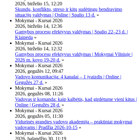
2026, birželio 15, 12:20
Skundų, konfliktų, streso ir kitų sudėtingų bendravimo
situacijų valdymas | Online | Spalio 13 d.
»
Mokymai - Kursai 2026
2026, birželio 14, 12:36
Gamybos procesų efektyvus valdymas | Spalio 22–23 d. |
Klaipėda
»
Mokymai - Kursai 2026
2026, birželio 14, 12:32
Gamybos procesų efektyvus valdymas | Mokymai Vilniuje |
2026 m. kovo 19-20 d.
»
Mokymai - Kursai 2026
2026, gegužės 12, 09:47
Vadovo komunikacija: 4 kanalai – 1 įvaizdis | Online |
Gegužės 27 d.
»
Mokymai - Kursai 2026
2026, gegužės 08, 11:26
Vadovas ir komanda: kaip kalbėtis, kad girdėtume vieni kitus |
Online | Gegužės 28 d.
»
Mokymai - Kursai 2026
2026, gegužės 05, 11:30
Vidurinės grandies vadovų akademija – praktiniai mokymai
vadovams | Pradžia 2026-10-15
»
Mokymai - Kursai 2026
2026, balandžio 30, 11:19