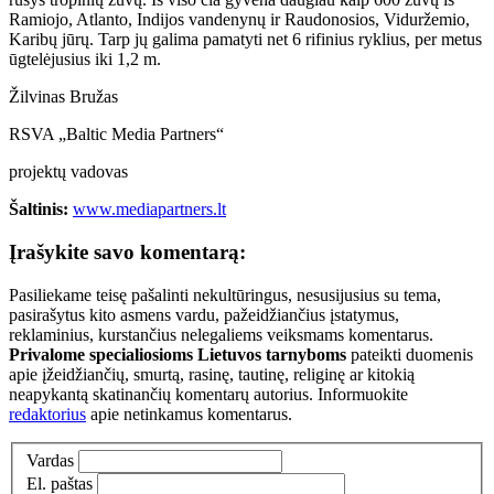
Ramiojo, Atlanto, Indijos vandenynų ir Raudonosios, Viduržemio,
Karibų jūrų. Tarp jų galima pamatyti net 6 rifinius ryklius, per metus
ūgtelėjusius iki 1,2 m.
Žilvinas Bružas
RSVA „Baltic Media Partners“
projektų vadovas
Šaltinis:
www.mediapartners.lt
Įrašykite savo komentarą:
Pasiliekame teisę pašalinti nekultūringus, nesusijusius su tema,
pasirašytus kito asmens vardu, pažeidžiančius įstatymus,
reklaminius, kurstančius nelegaliems veiksmams komentarus.
Privalome specialiosioms Lietuvos tarnyboms
pateikti duomenis
apie įžeidžiančių, smurtą, rasinę, tautinę, religinę ar kitokią
neapykantą skatinančių komentarų autorius. Informuokite
redaktorius
apie netinkamus komentarus.
Vardas
El. paštas