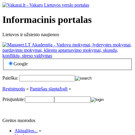
Informacinis portalas
Lietuvos ir užsienio naujienos
Google
Paieška:
Registruotis
»
Pamiršau slaptažodį
»
Prisijunkite:
Greitos nuorodos
Aktualijos...
»