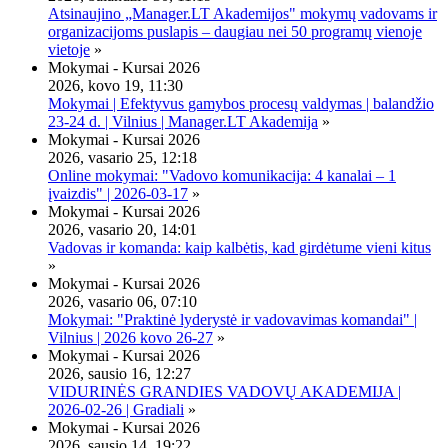
Atsinaujino „Manager.LT Akademijos" mokymų vadovams ir
organizacijoms puslapis – daugiau nei 50 programų vienoje
vietoje
»
Mokymai - Kursai 2026
2026, kovo 19, 11:30
Mokymai | Efektyvus gamybos procesų valdymas | balandžio
23-24 d. | Vilnius | Manager.LT Akademija
»
Mokymai - Kursai 2026
2026, vasario 25, 12:18
Online mokymai: "Vadovo komunikacija: 4 kanalai – 1
įvaizdis" | 2026-03-17
»
Mokymai - Kursai 2026
2026, vasario 20, 14:01
Vadovas ir komanda: kaip kalbėtis, kad girdėtume vieni kitus
»
Mokymai - Kursai 2026
2026, vasario 06, 07:10
Mokymai: "Praktinė lyderystė ir vadovavimas komandai" |
Vilnius | 2026 kovo 26-27
»
Mokymai - Kursai 2026
2026, sausio 16, 12:27
VIDURINĖS GRANDIES VADOVŲ AKADEMIJA |
2026-02-26 | Gradiali
»
Mokymai - Kursai 2026
2026, sausio 14, 19:22