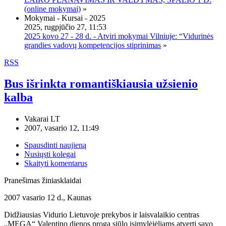
(online mokymai)
»
Mokymai - Kursai - 2025
2025, rugpjūčio 27, 11:53
2025 kovo 27 - 28 d. - Atviri mokymai Vilniuje: “Vidurinės
grandies vadovų kompetencijos stiprinimas
»
RSS
Bus išrinkta romantiškiausia užsienio
kalba
Vakarai LT
2007, vasario 12, 11:49
Spausdinti naujieną
Nusiųsti kolegai
Skaityti komentarus
Pranešimas žiniasklaidai
2007 vasario 12 d., Kaunas
Didžiausias Vidurio Lietuvoje prekybos ir laisvalaikio centras
„MEGA“ Valentino dienos proga siūlo įsimylėjėliams atverti savo