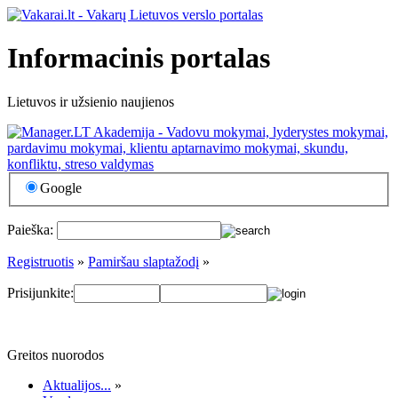
Informacinis portalas
Lietuvos ir užsienio naujienos
Google
Paieška:
Registruotis
»
Pamiršau slaptažodį
»
Prisijunkite:
Greitos nuorodos
Aktualijos...
»