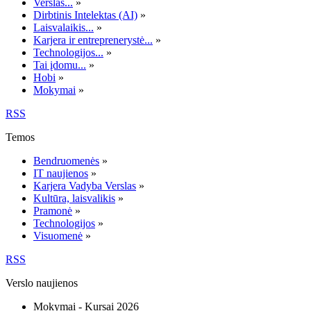
Verslas...
»
Dirbtinis Intelektas (AI)
»
Laisvalaikis...
»
Karjera ir entreprenerystė...
»
Technologijos...
»
Tai įdomu...
»
Hobi
»
Mokymai
»
RSS
Temos
Bendruomenės
»
IT naujienos
»
Karjera Vadyba Verslas
»
Kultūra, laisvalikis
»
Pramonė
»
Technologijos
»
Visuomenė
»
RSS
Verslo naujienos
Mokymai - Kursai 2026