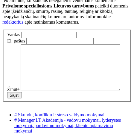
reklaminius, kurstančius nelegaliems veiksmams komentarus.
Privalome specialiosioms Lietuvos tarnyboms
pateikti duomenis
apie įžeidžiančių, smurtą, rasinę, tautinę, religinę ar kitokią
neapykantą skatinančių komentarų autorius. Informuokite
redaktorius
apie netinkamus komentarus.
Vardas
El. paštas
Žinutė
# Skundu, konfliktu ir streso valdymo mokymai
# Manager.LT Akademija - vadovu mokymai, lyderystes
mokymai, pardavimu mokymai, klientu aptarnavimo
mokymai