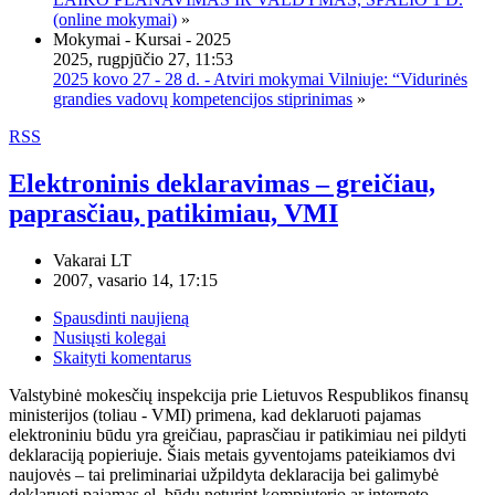
(online mokymai)
»
Mokymai - Kursai - 2025
2025, rugpjūčio 27, 11:53
2025 kovo 27 - 28 d. - Atviri mokymai Vilniuje: “Vidurinės
grandies vadovų kompetencijos stiprinimas
»
RSS
Elektroninis deklaravimas – greičiau,
paprasčiau, patikimiau, VMI
Vakarai LT
2007, vasario 14, 17:15
Spausdinti naujieną
Nusiųsti kolegai
Skaityti komentarus
Valstybinė mokesčių inspekcija prie Lietuvos Respublikos finansų
ministerijos (toliau - VMI) primena, kad deklaruoti pajamas
elektroniniu būdu yra greičiau, paprasčiau ir patikimiau nei pildyti
deklaraciją popieriuje. Šiais metais gyventojams pateikiamos dvi
naujovės – tai preliminariai užpildyta deklaracija bei galimybė
deklaruoti pajamas el. būdu neturint kompiuterio ar interneto