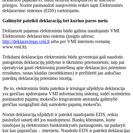
prieigos. Norint pasinaudoti naujovėmis reikės tapti Elektroninės
deklaravimo sistemos (EDS) vartotojams.
Galimybė pateikti deklaraciją bet kuriuo paros metu
Deklaruoti pajamas elektroniniu būdu galima naudojantis VMI
Elektroninio deklaravimo sistema (jungtis adresu:
http://deklaravimas.vmi.lt
arba per VMI interneto svetainę
www.vmi.lt).
Teikdami deklaracijas elektroniniu būdu gyventojai gali naudotis
patogiomis deklaracijų pildymo ir tikrinimo priemonėmis; taip pat
operatyviai gauti elektroninį pranešimą apie deklaracijos priėmimo
rezultatus, rastas klaidas (neatitikimus) ir peržiūrėti jau anksčiau
pateiktų deklaracijų priėmimo istoriją.
Be to, elektroniniu būdu pateikta ir teisingai užpildyta deklaracija
yra greičiau apdorojama VMI informacinių sistemų, todėl norintiems
pasinaudoti pajamų mokesčio lengvatomis atsiranda galimybė
greičiau susigrąžinti dalį sumokėto pajamų mokesčio.
Norint deklaraciją užpildyti ir pateikti naudojantis EDS, reikia
pasirašyti sutartį dėl jos naudojimosi. Bankų klientams, kurie
naudojasi jų elektroninės bankininkystės paslaugomis, tai padaryti
kur kas paprasčiau - internetu. Naudotis EDS ir pateikti deklaracijas