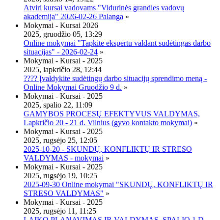
Atviri kursai vadovams "Vidurinės grandies vadovų
akademija" 2026-02-26 Palanga
»
Mokymai - Kursai 2026
2025, gruodžio 05, 13:29
Online mokymai "Tapkite ekspertu valdant sudėtingas darbo
situacijas" - 2026-02-24
»
Mokymai - Kursai - 2025
2025, lapkričio 28, 12:44
???? Įvaldykite sudėtingų darbo situacijų sprendimo meną -
Online Mokymai Gruodžio 9 d.
»
Mokymai - Kursai - 2025
2025, spalio 22, 11:09
GAMYBOS PROCESŲ EFEKTYVUS VALDYMAS,
Lapkričio 20 - 21 d. Vilnius (gyvo kontakto mokymai)
»
Mokymai - Kursai - 2025
2025, rugsėjo 25, 12:05
2025-10-20 - SKUNDŲ, KONFLIKTŲ IR STRESO
VALDYMAS - mokymai
»
Mokymai - Kursai - 2025
2025, rugsėjo 19, 10:25
2025-09-30 Online mokymai "SKUNDŲ, KONFLIKTŲ IR
STRESO VALDYMAS"
»
Mokymai - Kursai - 2025
2025, rugsėjo 11, 11:25
LAIKO PLANAVIMAS IR VALDYMAS, SPALIO 1 D.