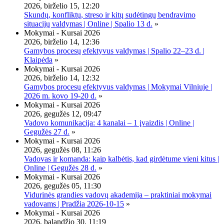
2026, birželio 15, 12:20
Skundų, konfliktų, streso ir kitų sudėtingų bendravimo
situacijų valdymas | Online | Spalio 13 d.
»
Mokymai - Kursai 2026
2026, birželio 14, 12:36
Gamybos procesų efektyvus valdymas | Spalio 22–23 d. |
Klaipėda
»
Mokymai - Kursai 2026
2026, birželio 14, 12:32
Gamybos procesų efektyvus valdymas | Mokymai Vilniuje |
2026 m. kovo 19-20 d.
»
Mokymai - Kursai 2026
2026, gegužės 12, 09:47
Vadovo komunikacija: 4 kanalai – 1 įvaizdis | Online |
Gegužės 27 d.
»
Mokymai - Kursai 2026
2026, gegužės 08, 11:26
Vadovas ir komanda: kaip kalbėtis, kad girdėtume vieni kitus |
Online | Gegužės 28 d.
»
Mokymai - Kursai 2026
2026, gegužės 05, 11:30
Vidurinės grandies vadovų akademija – praktiniai mokymai
vadovams | Pradžia 2026-10-15
»
Mokymai - Kursai 2026
2026, balandžio 30, 11:19