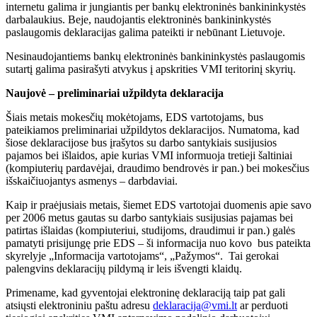
internetu galima ir jungiantis per bankų elektroninės bankininkystės
darbalaukius. Beje, naudojantis elektroninės bankininkystės
paslaugomis deklaracijas galima pateikti ir nebūnant Lietuvoje.
Nesinaudojantiems bankų elektroninės bankininkystės paslaugomis
sutartį galima pasirašyti atvykus į apskrities VMI teritorinį skyrių.
Naujovė – preliminariai užpildyta deklaracija
Šiais metais mokesčių mokėtojams, EDS vartotojams, bus
pateikiamos preliminariai užpildytos deklaracijos. Numatoma, kad
šiose deklaracijose bus įrašytos su darbo santykiais susijusios
pajamos bei išlaidos, apie kurias VMI informuoja tretieji šaltiniai
(kompiuterių pardavėjai, draudimo bendrovės ir pan.) bei mokesčius
išskaičiuojantys asmenys – darbdaviai.
Kaip ir praėjusiais metais, šiemet EDS vartotojai duomenis apie savo
per 2006 metus gautas su darbo santykiais susijusias pajamas bei
patirtas išlaidas (kompiuteriui, studijoms, draudimui ir pan.) galės
pamatyti prisijungę prie EDS – ši informacija nuo kovo bus pateikta
skyrelyje „Informacija vartotojams“, „Pažymos“. Tai gerokai
palengvins deklaracijų pildymą ir leis išvengti klaidų.
Primename, kad gyventojai elektroninę deklaraciją taip pat gali
atsiųsti elektroniniu paštu adresu
deklaracija@vmi.lt
ar perduoti