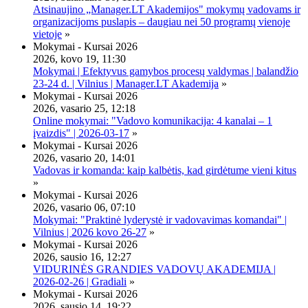
Atsinaujino „Manager.LT Akademijos" mokymų vadovams ir
organizacijoms puslapis – daugiau nei 50 programų vienoje
vietoje
»
Mokymai - Kursai 2026
2026, kovo 19, 11:30
Mokymai | Efektyvus gamybos procesų valdymas | balandžio
23-24 d. | Vilnius | Manager.LT Akademija
»
Mokymai - Kursai 2026
2026, vasario 25, 12:18
Online mokymai: "Vadovo komunikacija: 4 kanalai – 1
įvaizdis" | 2026-03-17
»
Mokymai - Kursai 2026
2026, vasario 20, 14:01
Vadovas ir komanda: kaip kalbėtis, kad girdėtume vieni kitus
»
Mokymai - Kursai 2026
2026, vasario 06, 07:10
Mokymai: "Praktinė lyderystė ir vadovavimas komandai" |
Vilnius | 2026 kovo 26-27
»
Mokymai - Kursai 2026
2026, sausio 16, 12:27
VIDURINĖS GRANDIES VADOVŲ AKADEMIJA |
2026-02-26 | Gradiali
»
Mokymai - Kursai 2026
2026, sausio 14, 19:22