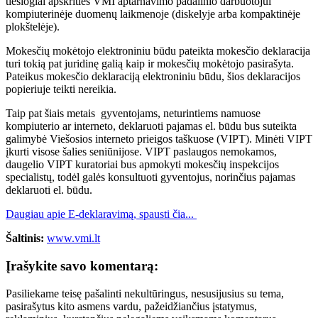
tiesiogiai apskrities VMI aptarnavimo padalinio darbuotojui
kompiuterinėje duomenų laikmenoje (diskelyje arba kompaktinėje
plokštelėje).
Mokesčių mokėtojo elektroniniu būdu pateikta mokesčio deklaracija
turi tokią pat juridinę galią kaip ir mokesčių mokėtojo pasirašyta.
Pateikus mokesčio deklaraciją elektroniniu būdu, šios deklaracijos
popieriuje teikti nereikia.
Taip pat šiais metais gyventojams, neturintiems namuose
kompiuterio ar interneto, deklaruoti pajamas el. būdu bus suteikta
galimybė Viešosios interneto prieigos taškuose (VIPT). Minėti VIPT
įkurti visose šalies seniūnijose. VIPT paslaugos nemokamos,
daugelio VIPT kuratoriai bus apmokyti mokesčių inspekcijos
specialistų, todėl galės konsultuoti gyventojus, norinčius pajamas
deklaruoti el. būdu.
Daugiau apie E-deklaravimą, spausti čia...
Šaltinis:
www.vmi.lt
Įrašykite savo komentarą:
Pasiliekame teisę pašalinti nekultūringus, nesusijusius su tema,
pasirašytus kito asmens vardu, pažeidžiančius įstatymus,