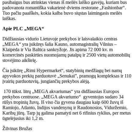
pasibaigus bus atrinktas vienas iš meilės laiško gavėjų, kuriam bus
padovanota romantiška vakarienė dviems restorane „Fashionbar“.
Tuo pačiu paaiškės, kokia kalba buvo siųstas laimingasis meilės
laiškas.
Apie PLC „MEGA“
Didžiausias vidurio Lietuvoje prekybos ir laisvalaikio centras
„MEGA“ yra įsikūręs šalia Kauno, automagistralių Vilnius –
Klaipėda ir Via Baltica sankryžoje. Jis apima 72 000 kv. m
komercinės paskirties nuomojamų patalpų ir 2500 vietų automobilių
stovėjimo aikštelę.
Čia įsikūrę „Rimi Hypermarket“, statybinių medžiagų bei namų
apyvokos prekių parduotuvė „Senukai”, pramogų kompleksas ir 110
įvairių parduotuvių, jungiančių prekybos alėją.
170 tūkst. litrų „MEGA akvariumas“ yra didžiausias Europos
prekybos centruose. „MEGA akvariumo“ gyventojus sudaro 34
rūšys tropinių žuvų. Iš viso čia gyvena daugiau kaip 600 žuvų iš
Ramiojo, Atlanto, Indijos vandenynų ir Raudonosios, Viduržemio,
Karibų jūrų. Tarp jų galima pamatyti net 6 rifinius ryklius, per metus
ūgtelėjusius iki 1,2 m.
Žilvinas Bružas