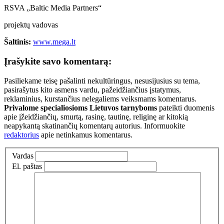
RSVA „Baltic Media Partners“
projektų vadovas
Šaltinis:
www.mega.lt
Įrašykite savo komentarą:
Pasiliekame teisę pašalinti nekultūringus, nesusijusius su tema,
pasirašytus kito asmens vardu, pažeidžiančius įstatymus,
reklaminius, kurstančius nelegaliems veiksmams komentarus.
Privalome specialiosioms Lietuvos tarnyboms
pateikti duomenis
apie įžeidžiančių, smurtą, rasinę, tautinę, religinę ar kitokią
neapykantą skatinančių komentarų autorius. Informuokite
redaktorius
apie netinkamus komentarus.
Vardas
El. paštas