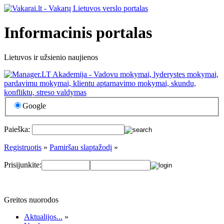
Informacinis portalas
Lietuvos ir užsienio naujienos
Google
Paieška:
Registruotis
»
Pamiršau slaptažodį
»
Prisijunkite:
Greitos nuorodos
Aktualijos...
»