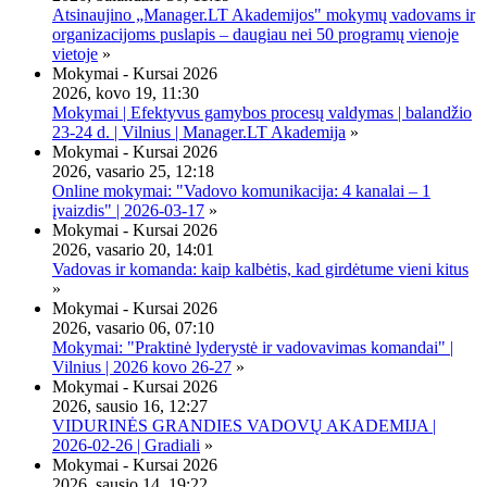
Atsinaujino „Manager.LT Akademijos" mokymų vadovams ir
organizacijoms puslapis – daugiau nei 50 programų vienoje
vietoje
»
Mokymai - Kursai 2026
2026, kovo 19, 11:30
Mokymai | Efektyvus gamybos procesų valdymas | balandžio
23-24 d. | Vilnius | Manager.LT Akademija
»
Mokymai - Kursai 2026
2026, vasario 25, 12:18
Online mokymai: "Vadovo komunikacija: 4 kanalai – 1
įvaizdis" | 2026-03-17
»
Mokymai - Kursai 2026
2026, vasario 20, 14:01
Vadovas ir komanda: kaip kalbėtis, kad girdėtume vieni kitus
»
Mokymai - Kursai 2026
2026, vasario 06, 07:10
Mokymai: "Praktinė lyderystė ir vadovavimas komandai" |
Vilnius | 2026 kovo 26-27
»
Mokymai - Kursai 2026
2026, sausio 16, 12:27
VIDURINĖS GRANDIES VADOVŲ AKADEMIJA |
2026-02-26 | Gradiali
»
Mokymai - Kursai 2026
2026, sausio 14, 19:22