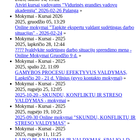
Atviri kursai vadovams "Vidurinės grandies vadovų
akademija" 2026-02-26 Palanga
»
Mokymai - Kursai 2026
2025, gruodžio 05, 13:29
Online mokymai "Tapkite ekspertu valdant sudėtingas darbo
situacijas" - 2026-02-24
»
Mokymai - Kursai - 2025
2025, lapkričio 28, 12:44
???? Įvaldykite sudėtingų darbo situacijų sprendimo meną -
Online Mokymai Gruodžio 9 d.
»
Mokymai - Kursai - 2025
2025, spalio 22, 11:09
GAMYBOS PROCESŲ EFEKTYVUS VALDYMAS,
Lapkričio 20 - 21 d. Vilnius (gyvo kontakto mokymai)
»
Mokymai - Kursai - 2025
2025, rugsėjo 25, 12:05
2025-10-20 - SKUNDŲ, KONFLIKTŲ IR STRESO
VALDYMAS - mokymai
»
Mokymai - Kursai - 2025
2025, rugsėjo 19, 10:25
2025-09-30 Online mokymai "SKUNDŲ, KONFLIKTŲ IR
STRESO VALDYMAS"
»
Mokymai - Kursai - 2025
2025, rugsėjo 11, 11:25
LAIKO PLANAVIMAS IR VALDYMAS, SPALIO 1 D.