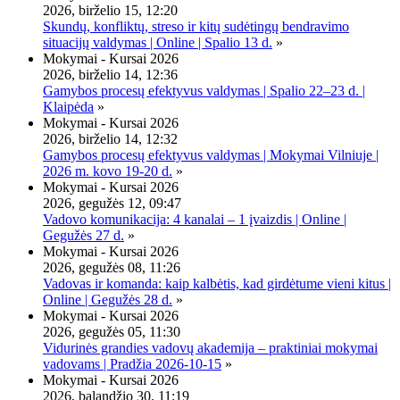
2026, birželio 15, 12:20
Skundų, konfliktų, streso ir kitų sudėtingų bendravimo
situacijų valdymas | Online | Spalio 13 d.
»
Mokymai - Kursai 2026
2026, birželio 14, 12:36
Gamybos procesų efektyvus valdymas | Spalio 22–23 d. |
Klaipėda
»
Mokymai - Kursai 2026
2026, birželio 14, 12:32
Gamybos procesų efektyvus valdymas | Mokymai Vilniuje |
2026 m. kovo 19-20 d.
»
Mokymai - Kursai 2026
2026, gegužės 12, 09:47
Vadovo komunikacija: 4 kanalai – 1 įvaizdis | Online |
Gegužės 27 d.
»
Mokymai - Kursai 2026
2026, gegužės 08, 11:26
Vadovas ir komanda: kaip kalbėtis, kad girdėtume vieni kitus |
Online | Gegužės 28 d.
»
Mokymai - Kursai 2026
2026, gegužės 05, 11:30
Vidurinės grandies vadovų akademija – praktiniai mokymai
vadovams | Pradžia 2026-10-15
»
Mokymai - Kursai 2026
2026, balandžio 30, 11:19