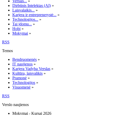
Verslas...
»
Dirbtinis Intelektas (AI)
»
Laisvalaikis...
»
Karjera ir entreprenerystė...
»
Technologijos...
»
Tai įdomu...
»
Hobi
»
Mokymai
»
RSS
Temos
Bendruomenės
»
IT naujienos
»
Karjera Vadyba Verslas
»
Kultūra, laisvalikis
»
Pramonė
»
Technologijos
»
Visuomenė
»
RSS
Verslo naujienos
Mokymai - Kursai 2026