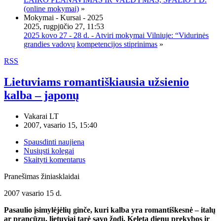
(online mokymai)
»
Mokymai - Kursai - 2025
2025, rugpjūčio 27, 11:53
2025 kovo 27 - 28 d. - Atviri mokymai Vilniuje: “Vidurinės
grandies vadovų kompetencijos stiprinimas
»
RSS
Lietuviams romantiškiausia užsienio
kalba – japonų
Vakarai LT
2007, vasario 15, 15:40
Spausdinti naujieną
Nusiųsti kolegai
Skaityti komentarus
Pranešimas žiniasklaidai
2007 vasario 15 d.
Pasaulio įsimylėjėlių ginče, kuri kalba yra romantiškesnė – italų
ar prancūzų, lietuviai tarė savo žodį. Keletą dienų prekybos ir