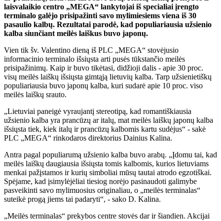
laisvalaikio centro „MEGA“ lankytojai iš specialiai įrengto
terminalo galėjo prisipažinti savo mylimiesiems viena iš 30
pasaulio kalbų. Rezultatai parodė, kad populiariausia užsienio
kalba siunčiant meilės laiškus buvo japonų.
Vien tik šv. Valentino dieną iš PLC „MEGA“ stovėjusio
informacinio terminalo išsiųsta arti pusės tūkstančio meilės
prisipažinimų. Kaip ir buvo tikėtasi, didžioji dalis - apie 30 proc.
visų meilės laiškų išsiųsta gimtąją lietuvių kalba. Tarp užsienietiškų
populiariausia buvo japonų kalba, kuri sudarė apie 10 proc. viso
meilės laiškų srauto.
„Lietuviai paneigė vyraujantį stereotipą, kad romantiškiausia
užsienio kalba yra prancūzų ar italų, mat meilės laiškų japonų kalba
išsiųsta tiek, kiek italų ir prancūzų kalbomis kartu sudėjus“ - sakė
PLC „MEGA“ rinkodaros direktorius Dainius Kalina.
Antra pagal populiarumą užsienio kalba buvo arabų. „Įdomu tai, kad
meilės laiškų daugiausia išsiųsta tomis kalbomis, kurios lietuviams
menkai pažįstamos ir kurių simboliai mūsų tautai atrodo egzotiškai.
Spėjame, kad įsimylėjėliai tiesiog norėjo pasinaudoti galimybe
pasveikinti savo mylimuosius originaliau, o „meilės terminalas“
suteikė progą jiems tai padaryti“, - sako D. Kalina.
„Meilės terminalas“ prekybos centre stovės dar ir šiandien. Akcijai