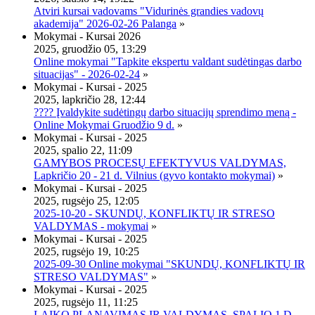
Atviri kursai vadovams "Vidurinės grandies vadovų
akademija" 2026-02-26 Palanga
»
Mokymai - Kursai 2026
2025, gruodžio 05, 13:29
Online mokymai "Tapkite ekspertu valdant sudėtingas darbo
situacijas" - 2026-02-24
»
Mokymai - Kursai - 2025
2025, lapkričio 28, 12:44
???? Įvaldykite sudėtingų darbo situacijų sprendimo meną -
Online Mokymai Gruodžio 9 d.
»
Mokymai - Kursai - 2025
2025, spalio 22, 11:09
GAMYBOS PROCESŲ EFEKTYVUS VALDYMAS,
Lapkričio 20 - 21 d. Vilnius (gyvo kontakto mokymai)
»
Mokymai - Kursai - 2025
2025, rugsėjo 25, 12:05
2025-10-20 - SKUNDŲ, KONFLIKTŲ IR STRESO
VALDYMAS - mokymai
»
Mokymai - Kursai - 2025
2025, rugsėjo 19, 10:25
2025-09-30 Online mokymai "SKUNDŲ, KONFLIKTŲ IR
STRESO VALDYMAS"
»
Mokymai - Kursai - 2025
2025, rugsėjo 11, 11:25
LAIKO PLANAVIMAS IR VALDYMAS, SPALIO 1 D.