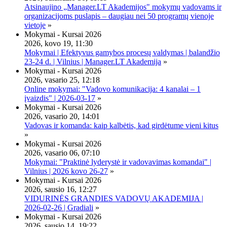
Atsinaujino „Manager.LT Akademijos" mokymų vadovams ir
organizacijoms puslapis – daugiau nei 50 programų vienoje
vietoje
»
Mokymai - Kursai 2026
2026, kovo 19, 11:30
Mokymai | Efektyvus gamybos procesų valdymas | balandžio
23-24 d. | Vilnius | Manager.LT Akademija
»
Mokymai - Kursai 2026
2026, vasario 25, 12:18
Online mokymai: "Vadovo komunikacija: 4 kanalai – 1
įvaizdis" | 2026-03-17
»
Mokymai - Kursai 2026
2026, vasario 20, 14:01
Vadovas ir komanda: kaip kalbėtis, kad girdėtume vieni kitus
»
Mokymai - Kursai 2026
2026, vasario 06, 07:10
Mokymai: "Praktinė lyderystė ir vadovavimas komandai" |
Vilnius | 2026 kovo 26-27
»
Mokymai - Kursai 2026
2026, sausio 16, 12:27
VIDURINĖS GRANDIES VADOVŲ AKADEMIJA |
2026-02-26 | Gradiali
»
Mokymai - Kursai 2026
2026, sausio 14, 19:22