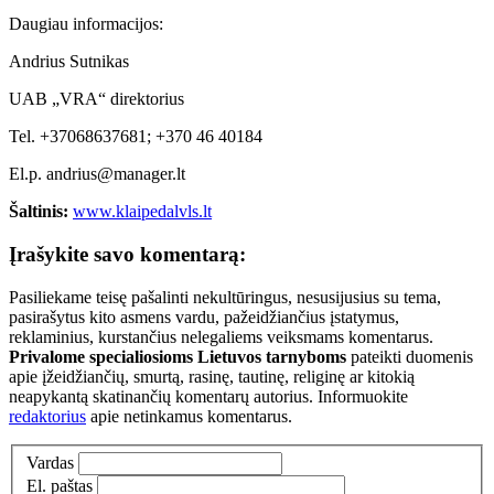
Daugiau informacijos:
Andrius Sutnikas
UAB „VRA“ direktorius
Tel. +37068637681; +370 46 40184
El.p. andrius@manager.lt
Šaltinis:
www.klaipedalvls.lt
Įrašykite savo komentarą:
Pasiliekame teisę pašalinti nekultūringus, nesusijusius su tema,
pasirašytus kito asmens vardu, pažeidžiančius įstatymus,
reklaminius, kurstančius nelegaliems veiksmams komentarus.
Privalome specialiosioms Lietuvos tarnyboms
pateikti duomenis
apie įžeidžiančių, smurtą, rasinę, tautinę, religinę ar kitokią
neapykantą skatinančių komentarų autorius. Informuokite
redaktorius
apie netinkamus komentarus.
Vardas
El. paštas