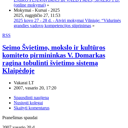
(online mokymai)
»
Mokymai - Kursai - 2025
2025, rugpjūčio 27, 11:53
2025 kovo 27 - 28 d. - Atviri mokymai Vilniuje: “Vidurinės
grandies vadovų kompetencijos stiprinimas
»
RSS
Seimo Švietimo, mokslo ir kultūros
komiteto pirmininkas V. Domarkas
ragina tobulinti švietimo sistemą
Klaipėdoje
Vakarai LT
2007, vasario 20, 17:20
Spausdinti naujieną
Nusiųsti kolegai
Skaityti komentarus
Pranešimas spaudai
2007 vasario 20 d.