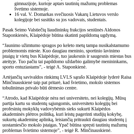
gimnazijoje, kurioje aptars tautinių mažumų problemas
švetimo sistemoje.
16 val. V. Domarkas svečiuosis Vakarų Lietuvos verslo
kolegijoje bei susitiks su jos vadovais, studentais.
Pasak Seimo Valstiečių liaudininkų frakcijos seniūnės Aldonos
Staponkienės, Klaipėdoje būtina skatinti papildomą ugdymą.
“Jaunimo užimtumo spragos po keleto metų tampa nusikalstamumo
problemomis mieste. Kuo daugiau meninio, sportinio lavinimo
įstaigų ir vietų bus Klaipėdoje, tuo jaukesnis ir saugesnis miestas bus
ateityje. Tuo pačiu tai papildomo uždarbio galimybė menininkams,
sporto entuziastams”, - teigė A. Staponkienė.
Artėjančių savivaldos rinkimų LVLS sąrašo Klaipėdoje lyderė Raisa
Minčinauskienė taip pat pritarė, kad švietimo, mokslo sistemos
tobulinimas privalo būti dėmesio centre.
“Atrodo, kad Klaipėdoje nėra nei universiteto, nei kolegijų. Mūsų
partija kartu su studentų sąjungomis, universiteto kolegijų bei
profesinių mokyklų vadovybėmis sieks sukurti Klaipėdos
akademinės plėtros politiką, kuri leistų pagerinti studijų kokybę,
sukurtų akademinę aplinką, leisiančią pritraukti daugiau studentų į
uostamiesčio mokslo įstaigas. Ypač būtina spręsti tautinių mažumų
problemas švietimo sistemoje”, - teigė R. Minčinauskienė.