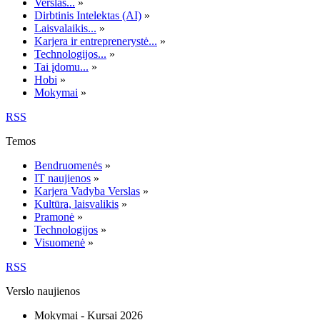
Verslas...
»
Dirbtinis Intelektas (AI)
»
Laisvalaikis...
»
Karjera ir entreprenerystė...
»
Technologijos...
»
Tai įdomu...
»
Hobi
»
Mokymai
»
RSS
Temos
Bendruomenės
»
IT naujienos
»
Karjera Vadyba Verslas
»
Kultūra, laisvalikis
»
Pramonė
»
Technologijos
»
Visuomenė
»
RSS
Verslo naujienos
Mokymai - Kursai 2026