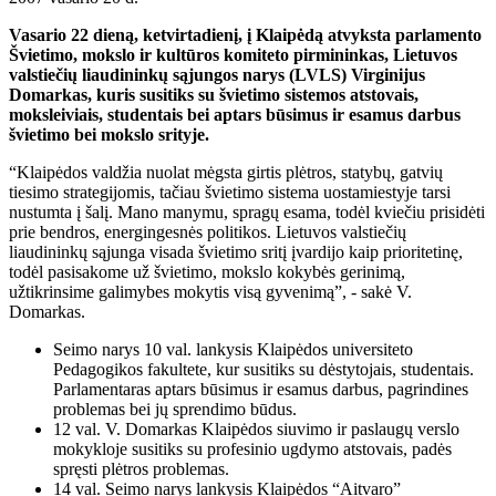
Vasario 22 dieną, ketvirtadienį, į Klaipėdą atvyksta parlamento
Švietimo, mokslo ir kultūros komiteto pirmininkas, Lietuvos
valstiečių liaudininkų sąjungos narys (LVLS) Virginijus
Domarkas, kuris susitiks su švietimo sistemos atstovais,
moksleiviais, studentais bei aptars būsimus ir esamus darbus
švietimo bei mokslo srityje.
“Klaipėdos valdžia nuolat mėgsta girtis plėtros, statybų, gatvių
tiesimo strategijomis, tačiau švietimo sistema uostamiestyje tarsi
nustumta į šalį. Mano manymu, spragų esama, todėl kviečiu prisidėti
prie bendros, energingesnės politikos. Lietuvos valstiečių
liaudininkų sąjunga visada švietimo sritį įvardijo kaip prioritetinę,
todėl pasisakome už švietimo, mokslo kokybės gerinimą,
užtikrinsime galimybes mokytis visą gyvenimą”, - sakė V.
Domarkas.
Seimo narys 10 val. lankysis Klaipėdos universiteto
Pedagogikos fakultete, kur susitiks su dėstytojais, studentais.
Parlamentaras aptars būsimus ir esamus darbus, pagrindines
problemas bei jų sprendimo būdus.
12 val. V. Domarkas Klaipėdos siuvimo ir paslaugų verslo
mokykloje susitiks su profesinio ugdymo atstovais, padės
spręsti plėtros problemas.
14 val. Seimo narys lankysis Klaipėdos “Aitvaro”