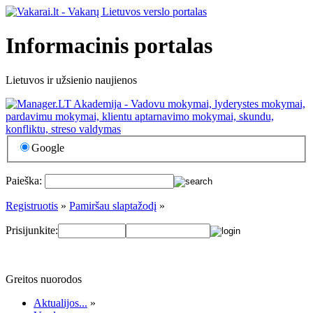
Informacinis portalas
Lietuvos ir užsienio naujienos
Google
Paieška:
Registruotis
»
Pamiršau slaptažodį
»
Prisijunkite:
Greitos nuorodos
Aktualijos...
»