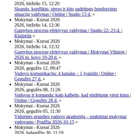
2026, birželio 15, 12:20
Skundų, konfliktų, streso ir kitų sudėtingų bendravimo
situacijų valdymas | Online | Spalio 13 d.
»
Mokymai - Kursai 2026
2026, birželio 14, 12:36
Gamybos procesų efektyvus valdymas | Spalio 22–23 d. |
Klaipėda
»
Mokymai - Kursai 2026
2026, birželio 14, 12:32
Gamybos procesų efektyvus valdymas | Mokymai Vilniuje |
2026 m. kovo 19-20 d.
»
Mokymai - Kursai 2026
2026, gegužės 12, 09:47
Vadovo komunikacija: 4 kanalai – 1 įvaizdis | Online |
Gegužės 27 d.
»
Mokymai - Kursai 2026
2026, gegužės 08, 11:26
Vadovas ir komanda: kaip kalbėtis, kad girdėtume vieni kitus |
Online | Gegužės 28 d.
»
Mokymai - Kursai 2026
2026, gegužės 05, 11:30
Vidurinės grandies vadovų akademija – praktiniai mokymai
vadovams | Pradžia 2026-10-15
»
Mokymai - Kursai 2026
2026, balandžio 30, 11:19