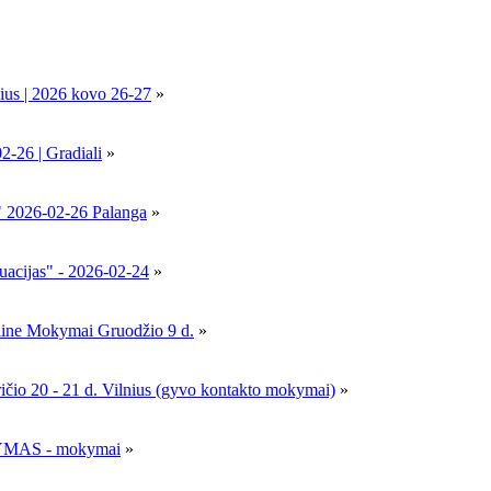
ius | 2026 kovo 26-27
»
6 | Gradiali
»
" 2026-02-26 Palanga
»
uacijas" - 2026-02-24
»
nline Mokymai Gruodžio 9 d.
»
- 21 d. Vilnius (gyvo kontakto mokymai)
»
MAS - mokymai
»