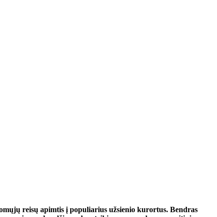
mųjų reisų apimtis į populiarius užsienio kurortus. Bendras