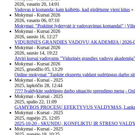
2026, vasario 20, 14:01
Vadovas ir komanda: kaip kalbėtis, kad girdėtume vieni kitus
»
Mokymai - Kursai 2026
2026, vasario 06, 07:10
Mokymai: "Praktinė lyderystė ir vadovavimas komandai" | Viln
Mokymai - Kursai 2026
2026, sausio 16, 12:27
VIDURINĖS GRANDIES VADOVŲ AKADEMIJA | 2026-02-2
Mokymai - Kursai 2026
2026, sausio 14, 19:22
Atviri kursai vadovams "Vidurinės grandies vadovų akademija
Mokymai - Kursai 2026
2025, gruodžio 05, 13:29
Online mokymai "Tapkite ekspertu valdant sudėtingas darbo sit
Mokymai - Kursai - 2025
2025, lapkričio 28, 12:44
???? Įvaldykite sudėtingų darbo situacijų sprendimo meną - O
Mokymai - Kursai - 2025
2025, spalio 22, 11:09
GAMYBOS PROCESŲ EFEKTYVUS VALDYMAS, Lapkričio 20 
Mokymai - Kursai - 2025
2025, rugsėjo 25, 12:05
2025-10-20 - SKUNDŲ, KONFLIKTŲ IR STRESO VALDY
Mokymai - Kursai - 2025
2025, rugsėjo 19, 10:25