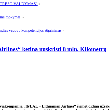
R STRESO VALDYMAS"
»
ne mokymai)
»
andies vadovų kompetencijos stiprinimas
»
irlines“ ketina nuskristi 8 mln. Kilometrų
viakompanija „flyLAL – Lithuanian Airlines“ šiemet didina užsako