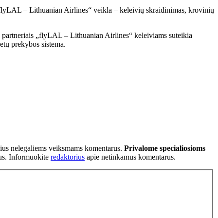
yLAL – Lithuanian Airlines“ veikla – keleivių skraidinimas, krovinių
o partneriais „flyLAL – Lithuanian Airlines“ keleiviams suteikia
ietų prekybos sistema.
tančius nelegaliems veiksmams komentarus.
Privalome specialiosioms
ius. Informuokite
redaktorius
apie netinkamus komentarus.