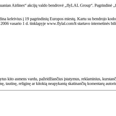
anian Airlines“ akcijų valdo bendrovė „flyLAL Group“. Pagrindinė „fl
kraidina keleivius į 19 pagrindinių Europos miestų. Kartu su bendrojo kod
006 vasario 1 d. tinklapyje www.flylal.com/lt startavo internetinės bil
rašytus kito asmens vardu, pažeidžiančius įstatymus, reklaminius, kurs
inę, tautinę, religinę ar kitokią neapykantą skatinančių komentarų autor