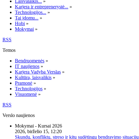
Laisvalaikis...
»
Karjera ir entreprenerystė...
»
Technologijos...
»
Tai įdomu...
»
Hobi
»
Mokymai
»
RSS
Temos
Bendruomenės
»
IT naujienos
»
Karjera Vadyba Verslas
»
Kultūra, laisvalikis
»
Pramonė
»
Technologijos
»
Visuomenė
»
RSS
Verslo naujienos
Mokymai - Kursai 2026
2026, birželio 15, 12:20
Skundų, konfliktų, streso ir kitų sudėtingų bendravimo situacijų