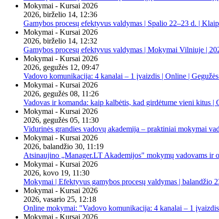
Mokymai - Kursai 2026
2026, birželio 14, 12:36
Gamybos procesų efektyvus valdymas | Spalio 22–23 d. | Klai
Mokymai - Kursai 2026
2026, birželio 14, 12:32
Gamybos procesų efektyvus valdymas | Mokymai Vilniuje | 20
Mokymai - Kursai 2026
2026, gegužės 12, 09:47
Vadovo komunikacija: 4 kanalai – 1 įvaizdis | Online | Gegužės
Mokymai - Kursai 2026
2026, gegužės 08, 11:26
Vadovas ir komanda: kaip kalbėtis, kad girdėtume vieni kitus | 
Mokymai - Kursai 2026
2026, gegužės 05, 11:30
Vidurinės grandies vadovų akademija – praktiniai mokymai va
Mokymai - Kursai 2026
2026, balandžio 30, 11:19
Atsinaujino „Manager.LT Akademijos" mokymų vadovams ir orga
Mokymai - Kursai 2026
2026, kovo 19, 11:30
Mokymai | Efektyvus gamybos procesų valdymas | balandžio 23
Mokymai - Kursai 2026
2026, vasario 25, 12:18
Online mokymai: "Vadovo komunikacija: 4 kanalai – 1 įvaizdis
Mokymai - Kursai 2026