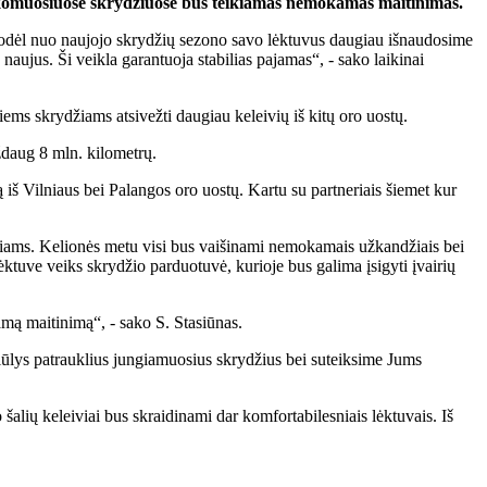
žsakomuosiuose skrydžiuose bus teikiamas nemokamas maitinimas.
 Todėl nuo naujojo skrydžių sezono savo lėktuvus daugiau išnaudosime
aujus. Ši veikla garantuoja stabilias pajamas“, - sako laikinai
iems skrydžiams atsivežti daugiau keleivių iš kitų oro uostų.
ždaug 8 mln. kilometrų.
ą iš Vilniaus bei Palangos oro uostų. Kartu su partneriais šiemet kur
ams. Kelionės metu visi bus vaišinami nemokamais užkandžiais bei
ėktuve veiks skrydžio parduotuvė, kurioje bus galima įsigyti įvairių
mą maitinimą“, - sako S. Stasiūnas.
lys patrauklius jungiamuosius skrydžius bei suteiksime Jums
 šalių keleiviai bus skraidinami dar komfortabilesniais lėktuvais. Iš