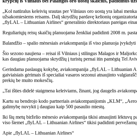
krypčių iš Vilniaus bei Palangos oro uostų skaičius, padidinus 
„Kol natūralus keleivių srautas per Vilniaus oro uostą yra labai men
užsakomiesiems reisams. Dalį skrydžių pardavę kelionių organizatoriams
„flyLAL – Lithuanian Airlines“ generalinio direktoriaus pareigas einan
Reguliariųjų reisų skaičių planuojama ženkliai padidinti 2008 m. pasta
Balandžio – spalio mėnesiais aviakompanija iš viso planuoja įvykdyti 
Šio sezono naujiena – reisai iš Vilniaus į stilingus Malagos ir Maljork
kas daugiau planuojama skrydžių į turistų pernai itin pamėgtą Tel Avi
Gerindama paslaugų kokybę, aviakompanija „flyLAL – Lithuanian Air
gaiviaisiais gėrimais iš specialiai vasaros sezonui atnaujinto valgiar
prekių be muito mokesčių.
„Tai išties didelė staigmena keleiviams, žinant, jog daugelis aviako
Kartu su bendrojo kodo partneriais aviakompanijomis „KLM“, „Aerosw
galimybę nuvykti į daugiau kaip 500 pasaulio miestų.
Iki šių metų birželio mėnesio aviakompanija tikisi atnaujinti lėktuvų pa
viso šiemet „flyLAL – Lithuanian Airlines“ tikisi padidinti pervežamų 
Apie „flyLAL – Lithuanian Airlines“