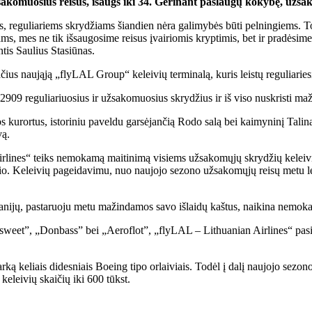
užsakomuosius reisus, išaugs iki 34. Gerinant paslaugų kokybę, u
kas, reguliariems skrydžiams šiandien nėra galimybės būti pelningiems.
, mes ne tik išsaugosime reisus įvairiomis kryptimis, bet ir pradėsime n
tis Saulius Stasiūnas.
čius naująją „flyLAL Group“ keleivių terminalą, kuris leistų reguliaries
2909 reguliariuosius ir užsakomuosius skrydžius ir iš viso nuskristi ma
os kurortus, istoriniu paveldu garsėjančią Rodo salą bei kaimyninį Talin
vą.
lines“ teiks nemokamą maitinimą visiems užsakomųjų skrydžių keleivi
aščio. Keleivių pageidavimu, nuo naujojo sezono užsakomųjų reisų metu l
mpanijų, pastaruoju metu mažindamos savo išlaidų kaštus, naikina nemoka
eet”, „Donbass” bei „Aeroflot”, „flyLAL – Lithuanian Airlines“ pasiū
rką keliais didesniais Boeing tipo orlaiviais. Todėl į dalį naujojo sezono
keleivių skaičių iki 600 tūkst.