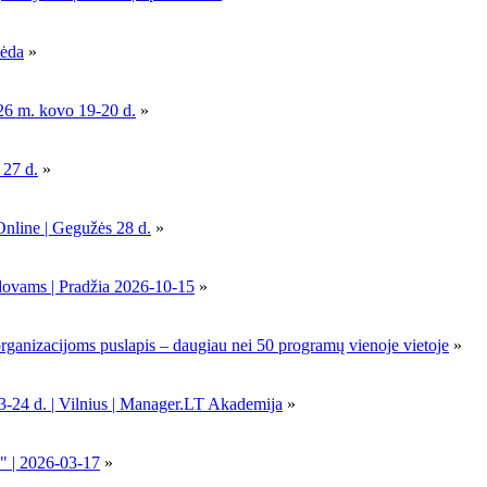
pėda
»
26 m. kovo 19-20 d.
»
 27 d.
»
Online | Gegužės 28 d.
»
dovams | Pradžia 2026-10-15
»
nizacijoms puslapis – daugiau nei 50 programų vienoje vietoje
»
-24 d. | Vilnius | Manager.LT Akademija
»
" | 2026-03-17
»