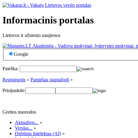
Informacinis portalas
Lietuvos ir užsienio naujienos
Google
Paieška:
Registruotis
»
Pamiršau slaptažodį
»
Prisijunkite:
Greitos nuorodos
Aktualijos...
»
Verslas...
»
Dirbtinis Intelektas (AI)
»