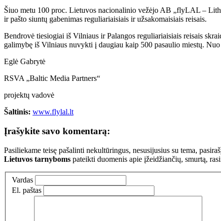
Šiuo metu 100 proc. Lietuvos nacionalinio vežėjo AB „flyLAL – Lithu
ir pašto siuntų gabenimas reguliariaisiais ir užsakomaisiais reisais.
Bendrovė tiesiogiai iš Vilniaus ir Palangos reguliariaisiais reisais s
galimybę iš Vilniaus nuvykti į daugiau kaip 500 pasaulio miestų. Nuo 2
Eglė Gabrytė
RSVA „Baltic Media Partners“
projektų vadovė
Šaltinis:
www.flylal.lt
Įrašykite savo komentarą:
Pasiliekame teisę pašalinti nekultūringus, nesusijusius su tema, pasi
Lietuvos tarnyboms
pateikti duomenis apie įžeidžiančių, smurtą, ras
Vardas
El. paštas