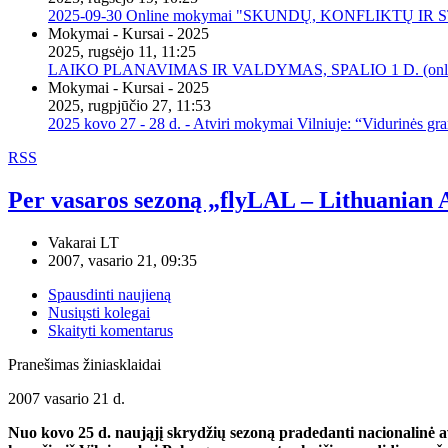
2025-09-30 Online mokymai "SKUNDŲ, KONFLIKTŲ I
Mokymai - Kursai - 2025
2025, rugsėjo 11, 11:25
LAIKO PLANAVIMAS IR VALDYMAS, SPALIO 1 D. (onli
Mokymai - Kursai - 2025
2025, rugpjūčio 27, 11:53
2025 kovo 27 - 28 d. - Atviri mokymai Vilniuje: “Vidurinės gr
RSS
Per vasaros sezoną „flyLAL – Lithuanian A
Vakarai LT
2007, vasario 21, 09:35
Spausdinti naujieną
Nusiųsti kolegai
Skaityti komentarus
Pranešimas žiniasklaidai
2007 vasario 21 d.
Nuo kovo 25 d. naująjį skrydžių sezoną pradedanti nacionalinė a