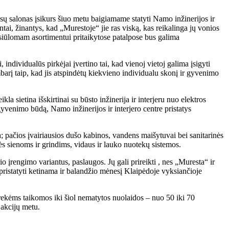
 salonas įsikurs šiuo metu baigiamame statyti Namo inžinerijos ir
tai, žinantys, kad „Murestoje“ jie ras viską, kas reikalinga jų vonios
ų siūlomam asortimentui pritaikytose patalpose bus galima
 individualūs pirkėjai įvertino tai, kad vienoj vietoj galima įsigyti
barį taip, kad jis atspindėtų kiekvieno individualu skonį ir gyvenimo
 sietina išskirtinai su būsto inžinerija ir interjeru nuo elektros
 gyvenimo būdą, Namo inžinerijos ir interjero centre pristatys
ga; pačios įvairiausios dušo kabinos, vandens maišytuvai bei sanitarinės
s sienoms ir grindims, vidaus ir lauko nuotekų sistemos.
o įrengimo variantus, paslaugos. Jų gali prireikti , nes „Muresta“ ir
pristatyti ketinama ir balandžio mėnesį Klaipėdoje vyksiančioje
prekėms taikomos iki šiol nematytos nuolaidos – nuo 50 iki 70
 akcijų metu.