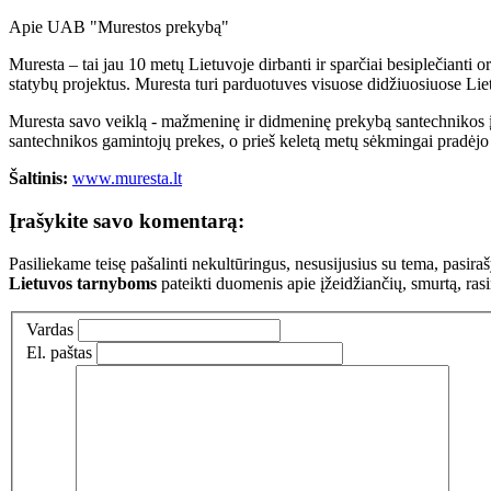
Apie UAB "Murestos prekybą"
Muresta – tai jau 10 metų Lietuvoje dirbanti ir sparčiai besiplečianti
statybų projektus. Muresta turi parduotuves visuose didžiuosiuose Li
Muresta savo veiklą - mažmeninę ir didmeninę prekybą santechnikos 
santechnikos gamintojų prekes, o prieš keletą metų sėkmingai pradėjo 
Šaltinis:
www.muresta.lt
Įrašykite savo komentarą:
Pasiliekame teisę pašalinti nekultūringus, nesusijusius su tema, pasi
Lietuvos tarnyboms
pateikti duomenis apie įžeidžiančių, smurtą, ras
Vardas
El. paštas