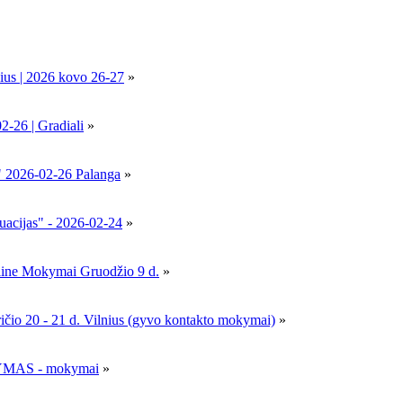
ius | 2026 kovo 26-27
»
6 | Gradiali
»
" 2026-02-26 Palanga
»
uacijas" - 2026-02-24
»
nline Mokymai Gruodžio 9 d.
»
- 21 d. Vilnius (gyvo kontakto mokymai)
»
MAS - mokymai
»