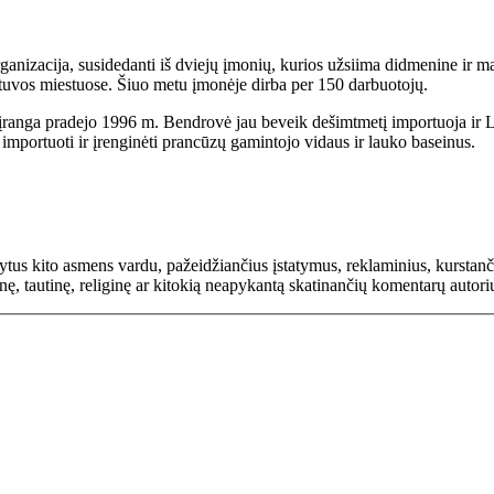
 organizacija, susidedanti iš dviejų įmonių, kurios užsiima didmenine ir
etuvos miestuose. Šiuo metu įmonėje dirba per 150 darbuotojų.
įranga pradejo 1996 m. Bendrovė jau beveik dešimtmetį importuoja ir 
importuoti ir įrenginėti prancūzų gamintojo vidaus ir lauko baseinus.
rašytus kito asmens vardu, pažeidžiančius įstatymus, reklaminius, kurs
inę, tautinę, religinę ar kitokią neapykantą skatinančių komentarų autor