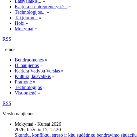
Laisvalaikis...
»
Karjera ir entreprenerystė...
»
Technologijos...
»
Tai įdomu...
»
Hobi
»
Mokymai
»
RSS
Temos
Bendruomenės
»
IT naujienos
»
Karjera Vadyba Verslas
»
Kultūra, laisvalikis
»
Pramonė
»
Technologijos
»
Visuomenė
»
RSS
Verslo naujienos
Mokymai - Kursai 2026
2026, birželio 15, 12:20
Skundų, konfliktų, streso ir kitų sudėtingų bendravimo situacijų