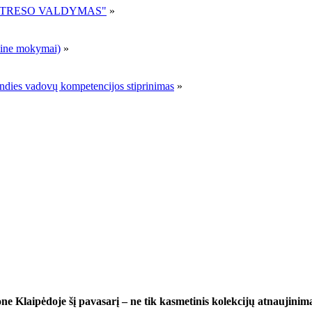
R STRESO VALDYMAS"
»
ne mokymai)
»
andies vadovų kompetencijos stiprinimas
»
e Klaipėdoje šį pavasarį – ne tik kasmetinis kolekcijų atnaujinima