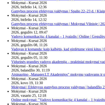
Mokymai - Kursai 2026
2026, birželio 14, 12:36
Gamybos procesų efektyvus valdymas | Spalio 22–23 d. | Klai
Mokymai - Kursai 2026
2026, birželio 14, 12:32
Gamybos procesų efektyvus valdymas | Mokymai Vilniuje | 20
Mokymai - Kursai 2026
2026, gegužės 12, 09:47
Vadovo komunikacija: 4 kanalai – 1 įvaizdis | Online | Gegužės
Mokymai - Kursai 2026
2026, gegužės 08, 11:26
Vadovas ir komanda: kaip kalbėtis, kad girdėtume vieni kitus | 
Mokymai - Kursai 2026
2026, gegužės 05, 11:30
Vidurinės grandies vadovų akademija – praktiniai mokymai va
Mokymai - Kursai 2026
2026, balandžio 30, 11:19
Atsinaujino „Manager.LT Akademijos" mokymų vadovams ir orga
Mokymai - Kursai 2026
2026, kovo 19, 11:30
Mokymai | Efektyvus gamybos procesų valdymas | balandžio 23
Mokymai - Kursai 2026
2026, vasario 25, 12:18
Online mokymai: "Vadovo komunikacija: 4 kanalai – 1 įvaizdis
Mokymai - Kursai 2026