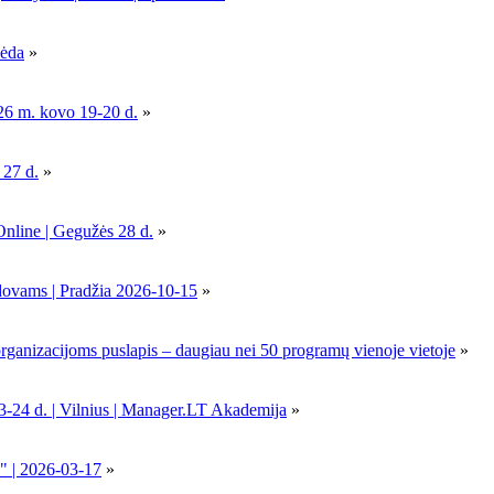
pėda
»
26 m. kovo 19-20 d.
»
 27 d.
»
Online | Gegužės 28 d.
»
dovams | Pradžia 2026-10-15
»
nizacijoms puslapis – daugiau nei 50 programų vienoje vietoje
»
-24 d. | Vilnius | Manager.LT Akademija
»
" | 2026-03-17
»