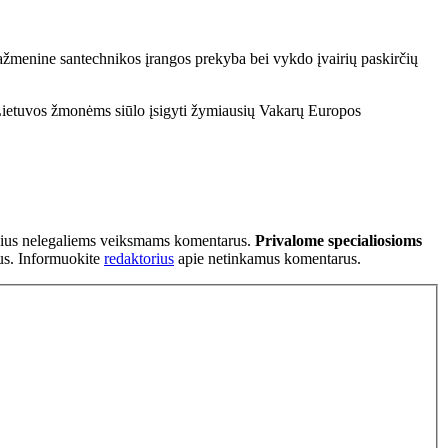
 mažmenine santechnikos įrangos prekyba bei vykdo įvairių paskirčių
Lietuvos žmonėms siūlo įsigyti žymiausių Vakarų Europos
tančius nelegaliems veiksmams komentarus.
Privalome specialiosioms
ius. Informuokite
redaktorius
apie netinkamus komentarus.