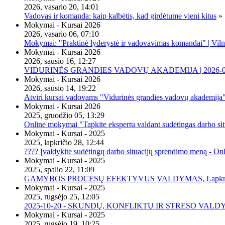
2026, vasario 20, 14:01
Vadovas ir komanda: kaip kalbėtis, kad girdėtume vieni kitus
»
Mokymai - Kursai 2026
2026, vasario 06, 07:10
Mokymai: "Praktinė lyderystė ir vadovavimas komandai" | Viln
Mokymai - Kursai 2026
2026, sausio 16, 12:27
VIDURINĖS GRANDIES VADOVŲ AKADEMIJA | 2026-02-2
Mokymai - Kursai 2026
2026, sausio 14, 19:22
Atviri kursai vadovams "Vidurinės grandies vadovų akademija
Mokymai - Kursai 2026
2025, gruodžio 05, 13:29
Online mokymai "Tapkite ekspertu valdant sudėtingas darbo sit
Mokymai - Kursai - 2025
2025, lapkričio 28, 12:44
???? Įvaldykite sudėtingų darbo situacijų sprendimo meną - O
Mokymai - Kursai - 2025
2025, spalio 22, 11:09
GAMYBOS PROCESŲ EFEKTYVUS VALDYMAS, Lapkričio 20 
Mokymai - Kursai - 2025
2025, rugsėjo 25, 12:05
2025-10-20 - SKUNDŲ, KONFLIKTŲ IR STRESO VALDY
Mokymai - Kursai - 2025
2025, rugsėjo 19, 10:25