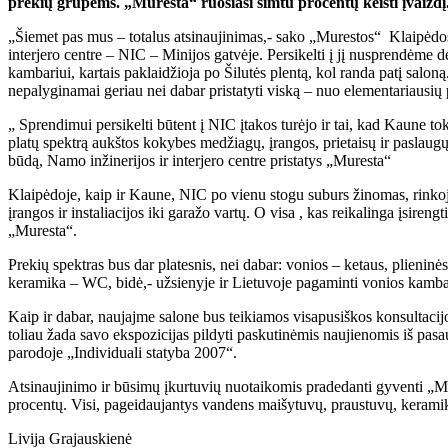
prekių grupėms. „Muresta“ ruošiasi šimtu procentų keisti įvaizdį
„Šiemet pas mus – totalus atsinaujinimas,- sako „Murestos“ Klaipėdo
interjero centre – NIC – Minijos gatvėje. Persikelti į jį nusprendėme d
kambariui, kartais paklaidžioja po Šilutės plentą, kol randa patį salo
nepalyginamai geriau nei dabar pristatyti viską – nuo elementariausių 
„ Sprendimui persikelti būtent į NIC įtakos turėjo ir tai, kad Kaune toks
platų spektrą aukštos kokybes medžiagų, įrangos, prietaisų ir paslaugų
būdą, Namo inžinerijos ir interjero centre pristatys „Muresta“
Klaipėdoje, kaip ir Kaune, NIC po vienu stogu suburs žinomas, rinkoje g
įrangos ir instaliacijos iki garažo vartų. O visa , kas reikalinga įsire
„Muresta“.
Prekių spektras bus dar platesnis, nei dabar: vonios – ketaus, plieninės
keramika – WC, bidė,- užsienyje ir Lietuvoje pagaminti vonios kambari
Kaip ir dabar, naujajme salone bus teikiamos visapusiškos konsultacijos
toliau žada savo ekspozicijas pildyti paskutinėmis naujienomis iš pas
parodoje „Individuali statyba 2007“.
Atsinaujinimo ir būsimų įkurtuvių nuotaikomis pradedanti gyventi „Mur
procentų. Visi, pageidaujantys vandens maišytuvų, praustuvų, keramiko
Livija Grajauskienė