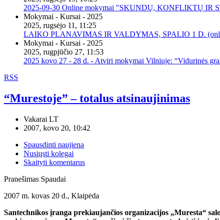
2025-09-30 Online mokymai "SKUNDŲ, KONFLIKTŲ I
Mokymai - Kursai - 2025
2025, rugsėjo 11, 11:25
LAIKO PLANAVIMAS IR VALDYMAS, SPALIO 1 D. (onli
Mokymai - Kursai - 2025
2025, rugpjūčio 27, 11:53
2025 kovo 27 - 28 d. - Atviri mokymai Vilniuje: “Vidurinės gr
RSS
“Murestoje” – totalus atsinaujinimas
Vakarai LT
2007, kovo 20, 10:42
Spausdinti naujieną
Nusiųsti kolegai
Skaityti komentarus
Pranešimas Spaudai
2007 m. kovas 20 d., Klaipėda
Santechnikos įranga prekiaujančios organizacijos „Muresta“ salon