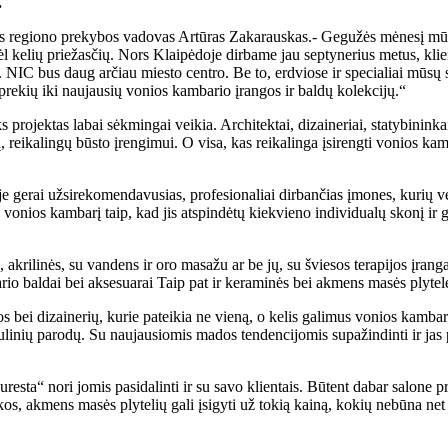
.
s regiono prekybos vadovas Artūras Zakarauskas.- Gegužės mėnesį mūsų
ėl kelių priežasčių. Nors Klaipėdoje dirbame jau septynerius metus, klien
ną. NIC bus daug arčiau miesto centro. Be to, erdviose ir specialiai mūs
prekių iki naujausių vonios kambario įrangos ir baldų kolekcijų.“
 projektas labai sėkmingai veikia. Architektai, dizaineriai, statybininkai,
, reikalingų būsto įrengimui. O visa, kas reikalinga įsirengti vonios kam
erai užsirekomendavusias, profesionaliai dirbančias įmones, kurių veikla
ngti vonios kambarį taip, kad jis atspindėtų kiekvieno individualų skonį ir
, akrilinės, su vandens ir oro masažu ar be jų, su šviesos terapijos įran
o baldai bei aksesuarai Taip pat ir keraminės bei akmens masės plytelė
 bei dizainerių, kurie pateikia ne vieną, o kelis galimus vonios kambari
aulinių parodų. Su naujausiomis mados tendencijomis supažindinti ir jas 
esta“ nori jomis pasidalinti ir su savo klientais. Būtent dabar salone 
s, akmens masės plytelių gali įsigyti už tokią kainą, kokių nebūna net