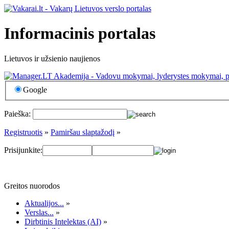
Informacinis portalas
Lietuvos ir užsienio naujienos
Google
Paieška:
Registruotis
»
Pamiršau slaptažodį
»
Prisijunkite:
Greitos nuorodos
Aktualijos...
»
Verslas...
»
Dirbtinis Intelektas (AI)
»