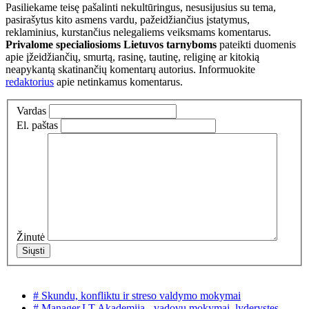
Pasiliekame teisę pašalinti nekultūringus, nesusijusius su tema,
pasirašytus kito asmens vardu, pažeidžiančius įstatymus,
reklaminius, kurstančius nelegaliems veiksmams komentarus.
Privalome specialiosioms Lietuvos tarnyboms
pateikti duomenis
apie įžeidžiančių, smurtą, rasinę, tautinę, religinę ar kitokią
neapykantą skatinančių komentarų autorius. Informuokite
redaktorius
apie netinkamus komentarus.
Vardas
El. paštas
Žinutė
# Skundu, konfliktu ir streso valdymo mokymai
# Manager.LT Akademija - vadovu mokymai, lyderystes