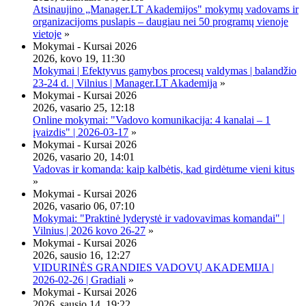
Atsinaujino „Manager.LT Akademijos" mokymų vadovams ir
organizacijoms puslapis – daugiau nei 50 programų vienoje
vietoje
»
Mokymai - Kursai 2026
2026, kovo 19, 11:30
Mokymai | Efektyvus gamybos procesų valdymas | balandžio
23-24 d. | Vilnius | Manager.LT Akademija
»
Mokymai - Kursai 2026
2026, vasario 25, 12:18
Online mokymai: "Vadovo komunikacija: 4 kanalai – 1
įvaizdis" | 2026-03-17
»
Mokymai - Kursai 2026
2026, vasario 20, 14:01
Vadovas ir komanda: kaip kalbėtis, kad girdėtume vieni kitus
»
Mokymai - Kursai 2026
2026, vasario 06, 07:10
Mokymai: "Praktinė lyderystė ir vadovavimas komandai" |
Vilnius | 2026 kovo 26-27
»
Mokymai - Kursai 2026
2026, sausio 16, 12:27
VIDURINĖS GRANDIES VADOVŲ AKADEMIJA |
2026-02-26 | Gradiali
»
Mokymai - Kursai 2026
2026, sausio 14, 19:22