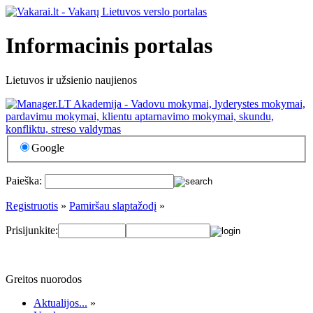
Informacinis portalas
Lietuvos ir užsienio naujienos
Google
Paieška:
Registruotis
»
Pamiršau slaptažodį
»
Prisijunkite:
Greitos nuorodos
Aktualijos...
»