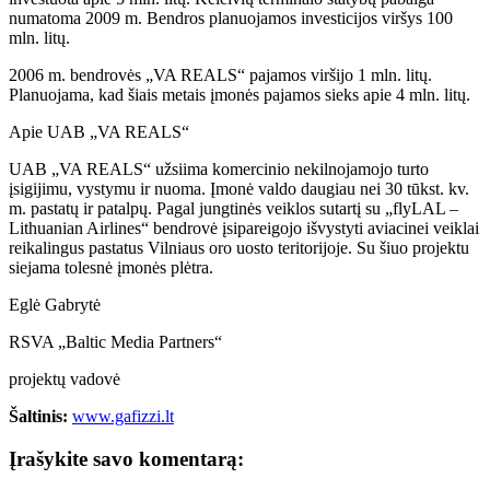
numatoma 2009 m. Bendros planuojamos investicijos viršys 100
mln. litų.
2006 m. bendrovės „VA REALS“ pajamos viršijo 1 mln. litų.
Planuojama, kad šiais metais įmonės pajamos sieks apie 4 mln. litų.
Apie UAB „VA REALS“
UAB „VA REALS“ užsiima komercinio nekilnojamojo turto
įsigijimu, vystymu ir nuoma. Įmonė valdo daugiau nei 30 tūkst. kv.
m. pastatų ir patalpų. Pagal jungtinės veiklos sutartį su „flyLAL –
Lithuanian Airlines“ bendrovė įsipareigojo išvystyti aviacinei veiklai
reikalingus pastatus Vilniaus oro uosto teritorijoje. Su šiuo projektu
siejama tolesnė įmonės plėtra.
Eglė Gabrytė
RSVA „Baltic Media Partners“
projektų vadovė
Šaltinis:
www.gafizzi.lt
Įrašykite savo komentarą: