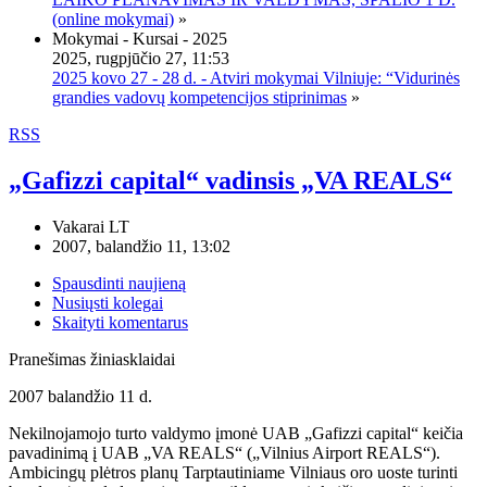
(online mokymai)
»
Mokymai - Kursai - 2025
2025, rugpjūčio 27, 11:53
2025 kovo 27 - 28 d. - Atviri mokymai Vilniuje: “Vidurinės
grandies vadovų kompetencijos stiprinimas
»
RSS
„Gafizzi capital“ vadinsis „VA REALS“
Vakarai LT
2007, balandžio 11, 13:02
Spausdinti naujieną
Nusiųsti kolegai
Skaityti komentarus
Pranešimas žiniasklaidai
2007 balandžio 11 d.
Nekilnojamojo turto valdymo įmonė UAB „Gafizzi capital“ keičia
pavadinimą į UAB „VA REALS“ („Vilnius Airport REALS“).
Ambicingų plėtros planų Tarptautiniame Vilniaus oro uoste turinti