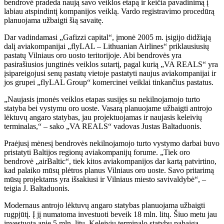
bendrovė pradeda naują savo veiklos etapą ir keičia pavadinimą į
labiau atspindintį kompanijos veiklą. Vardo registravimo procedūrą
planuojama užbaigti šią savaitę.
Dar vadindamasi „Gafizzi capital“, įmonė 2005 m. įsigijo didžiąją
dalį aviakompanijai „flyLAL – Lithuanian Airlines“ priklausiusių
pastatų Vilniaus oro uosto teritorijoje. Abi bendrovės yra
pasirašiusios jungtinės veiklos sutartį, pagal kurią „VA REALS“ yra
įsipareigojusi senų pastatų vietoje pastatyti naujus aviakompanijai ir
jos grupei „flyLAL Group“ komercinei veiklai tinkančius pastatus.
„Naujasis įmonės veiklos etapas susijęs su nekilnojamojo turto
statyba bei vystymu oro uoste. Vasarą planuojame užbaigti antrojo
lėktuvų angaro statybas, jau projektuojamas ir naujasis keleivių
terminalas,“ – sako „VA REALS“ vadovas Justas Baltaduonis.
Praėjusį mėnesį bendrovės nekilnojamojo turto vystymo darbai buvo
pristatyti Baltijos regionų aviakompanijų forume. „Tiek oro
bendrovė „airBaltic“, tiek kitos aviakompanijos dar kartą patvirtino,
kad palaiko mūsų plėtros planus Vilniaus oro uoste. Savo pritarimą
mūsų projektams yra išsakiusi ir Vilniaus miesto savivaldybė“, –
teigia J. Baltaduonis.
Modernaus antrojo lėktuvų angaro statybas planuojama užbaigti
rugpjūtį. Į jį numatoma investuoti beveik 18 mln. litų. Šiuo metu jau
investuota apie 5 mln. litų. Keleivių terminalo statybų pabaiga