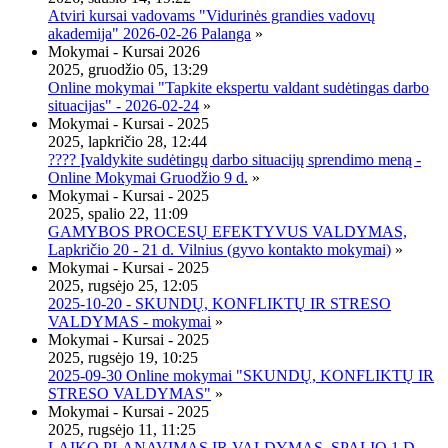
Atviri kursai vadovams "Vidurinės grandies vadovų
akademija" 2026-02-26 Palanga
»
Mokymai - Kursai 2026
2025, gruodžio 05, 13:29
Online mokymai "Tapkite ekspertu valdant sudėtingas darbo
situacijas" - 2026-02-24
»
Mokymai - Kursai - 2025
2025, lapkričio 28, 12:44
???? Įvaldykite sudėtingų darbo situacijų sprendimo meną -
Online Mokymai Gruodžio 9 d.
»
Mokymai - Kursai - 2025
2025, spalio 22, 11:09
GAMYBOS PROCESŲ EFEKTYVUS VALDYMAS,
Lapkričio 20 - 21 d. Vilnius (gyvo kontakto mokymai)
»
Mokymai - Kursai - 2025
2025, rugsėjo 25, 12:05
2025-10-20 - SKUNDŲ, KONFLIKTŲ IR STRESO
VALDYMAS - mokymai
»
Mokymai - Kursai - 2025
2025, rugsėjo 19, 10:25
2025-09-30 Online mokymai "SKUNDŲ, KONFLIKTŲ IR
STRESO VALDYMAS"
»
Mokymai - Kursai - 2025
2025, rugsėjo 11, 11:25
LAIKO PLANAVIMAS IR VALDYMAS, SPALIO 1 D.