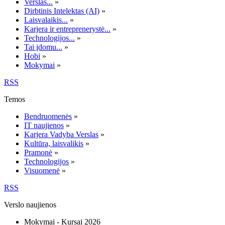
Verslas...
»
Dirbtinis Intelektas (AI)
»
Laisvalaikis...
»
Karjera ir entreprenerystė...
»
Technologijos...
»
Tai įdomu...
»
Hobi
»
Mokymai
»
RSS
Temos
Bendruomenės
»
IT naujienos
»
Karjera Vadyba Verslas
»
Kultūra, laisvalikis
»
Pramonė
»
Technologijos
»
Visuomenė
»
RSS
Verslo naujienos
Mokymai - Kursai 2026