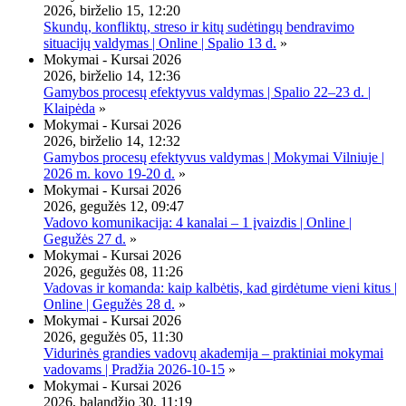
2026, birželio 15, 12:20
Skundų, konfliktų, streso ir kitų sudėtingų bendravimo
situacijų valdymas | Online | Spalio 13 d.
»
Mokymai - Kursai 2026
2026, birželio 14, 12:36
Gamybos procesų efektyvus valdymas | Spalio 22–23 d. |
Klaipėda
»
Mokymai - Kursai 2026
2026, birželio 14, 12:32
Gamybos procesų efektyvus valdymas | Mokymai Vilniuje |
2026 m. kovo 19-20 d.
»
Mokymai - Kursai 2026
2026, gegužės 12, 09:47
Vadovo komunikacija: 4 kanalai – 1 įvaizdis | Online |
Gegužės 27 d.
»
Mokymai - Kursai 2026
2026, gegužės 08, 11:26
Vadovas ir komanda: kaip kalbėtis, kad girdėtume vieni kitus |
Online | Gegužės 28 d.
»
Mokymai - Kursai 2026
2026, gegužės 05, 11:30
Vidurinės grandies vadovų akademija – praktiniai mokymai
vadovams | Pradžia 2026-10-15
»
Mokymai - Kursai 2026
2026, balandžio 30, 11:19