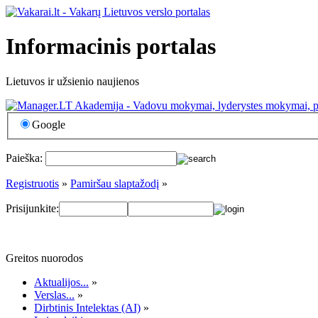
Informacinis portalas
Lietuvos ir užsienio naujienos
Google
Paieška:
Registruotis
»
Pamiršau slaptažodį
»
Prisijunkite:
Greitos nuorodos
Aktualijos...
»
Verslas...
»
Dirbtinis Intelektas (AI)
»