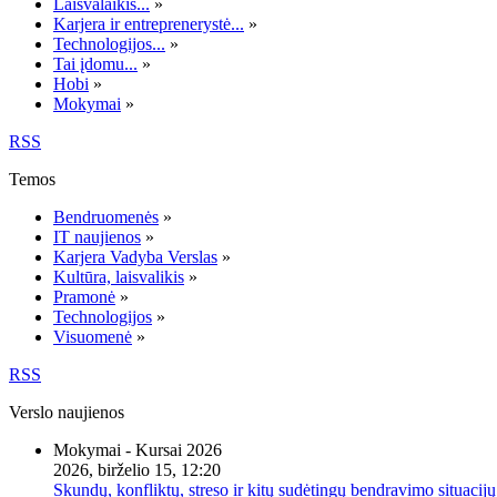
Laisvalaikis...
»
Karjera ir entreprenerystė...
»
Technologijos...
»
Tai įdomu...
»
Hobi
»
Mokymai
»
RSS
Temos
Bendruomenės
»
IT naujienos
»
Karjera Vadyba Verslas
»
Kultūra, laisvalikis
»
Pramonė
»
Technologijos
»
Visuomenė
»
RSS
Verslo naujienos
Mokymai - Kursai 2026
2026, birželio 15, 12:20
Skundų, konfliktų, streso ir kitų sudėtingų bendravimo situacijų