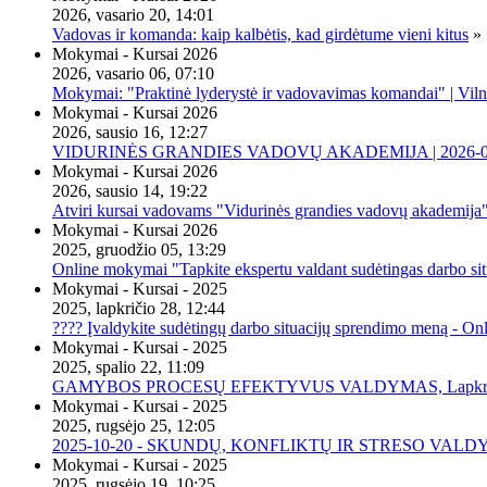
2026, vasario 20, 14:01
Vadovas ir komanda: kaip kalbėtis, kad girdėtume vieni kitus
»
Mokymai - Kursai 2026
2026, vasario 06, 07:10
Mokymai: "Praktinė lyderystė ir vadovavimas komandai" | Viln
Mokymai - Kursai 2026
2026, sausio 16, 12:27
VIDURINĖS GRANDIES VADOVŲ AKADEMIJA | 2026-02-2
Mokymai - Kursai 2026
2026, sausio 14, 19:22
Atviri kursai vadovams "Vidurinės grandies vadovų akademija
Mokymai - Kursai 2026
2025, gruodžio 05, 13:29
Online mokymai "Tapkite ekspertu valdant sudėtingas darbo sit
Mokymai - Kursai - 2025
2025, lapkričio 28, 12:44
???? Įvaldykite sudėtingų darbo situacijų sprendimo meną - O
Mokymai - Kursai - 2025
2025, spalio 22, 11:09
GAMYBOS PROCESŲ EFEKTYVUS VALDYMAS, Lapkričio 20 
Mokymai - Kursai - 2025
2025, rugsėjo 25, 12:05
2025-10-20 - SKUNDŲ, KONFLIKTŲ IR STRESO VALDY
Mokymai - Kursai - 2025
2025, rugsėjo 19, 10:25