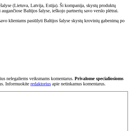
alyse (Lietuva, Latvija, Estija). Ši kompanija, skystų produktų
ugančiose Baltijos šalyse, ieškojo partnerių savo verslo plėtrai.
 savo klientams pasiūlyti Baltijos šalyse skystų krovinių gabenimą po
tančius nelegaliems veiksmams komentarus.
Privalome specialiosioms
ius. Informuokite
redaktorius
apie netinkamus komentarus.