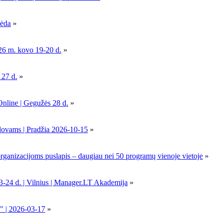
pėda
»
26 m. kovo 19-20 d.
»
 27 d.
»
Online | Gegužės 28 d.
»
dovams | Pradžia 2026-10-15
»
nizacijoms puslapis – daugiau nei 50 programų vienoje vietoje
»
-24 d. | Vilnius | Manager.LT Akademija
»
" | 2026-03-17
»