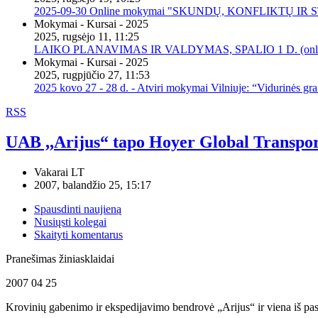
2025-09-30 Online mokymai "SKUNDŲ, KONFLIKTŲ I
Mokymai - Kursai - 2025
2025, rugsėjo 11, 11:25
LAIKO PLANAVIMAS IR VALDYMAS, SPALIO 1 D. (onli
Mokymai - Kursai - 2025
2025, rugpjūčio 27, 11:53
2025 kovo 27 - 28 d. - Atviri mokymai Vilniuje: “Vidurinės gr
RSS
UAB ,,Arijus“ tapo Hoyer Global Transport
Vakarai LT
2007, balandžio 25, 15:17
Spausdinti naujieną
Nusiųsti kolegai
Skaityti komentarus
Pranešimas žiniasklaidai
2007 04 25
Krovinių gabenimo ir ekspedijavimo bendrovė „Arijus“ ir viena iš pasa