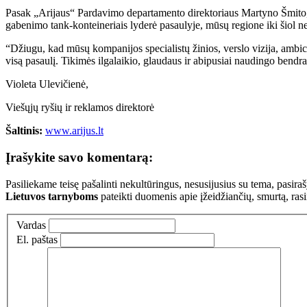
Pasak „Arijaus“ Pardavimo departamento direktoriaus Martyno Šmito, pa
gabenimo tank-konteineriais lyderė pasaulyje, mūsų regione iki šiol n
“Džiugu, kad mūsų kompanijos specialistų žinios, verslo vizija, ambici
visą pasaulį. Tikimės ilgalaikio, glaudaus ir abipusiai nauding
Violeta Ulevičienė,
Viešųjų ryšių ir reklamos direktorė
Šaltinis:
www.arijus.lt
Įrašykite savo komentarą:
Pasiliekame teisę pašalinti nekultūringus, nesusijusius su tema, pasi
Lietuvos tarnyboms
pateikti duomenis apie įžeidžiančių, smurtą, ras
Vardas
El. paštas