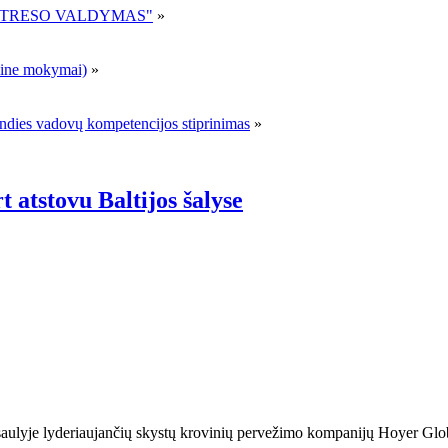
R STRESO VALDYMAS"
»
ne mokymai)
»
andies vadovų kompetencijos stiprinimas
»
 atstovu Baltijos šalyse
ulyje lyderiaujančių skystų krovinių pervežimo kompanijų Hoyer Global 