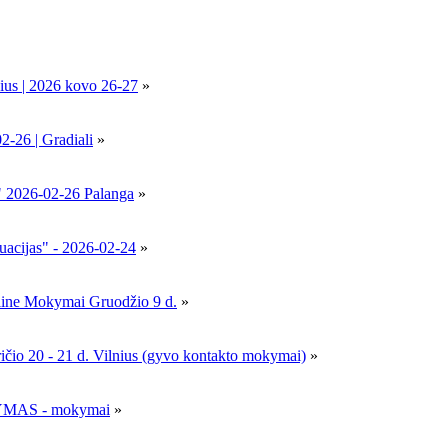
ius | 2026 kovo 26-27
»
6 | Gradiali
»
" 2026-02-26 Palanga
»
uacijas" - 2026-02-24
»
nline Mokymai Gruodžio 9 d.
»
- 21 d. Vilnius (gyvo kontakto mokymai)
»
MAS - mokymai
»