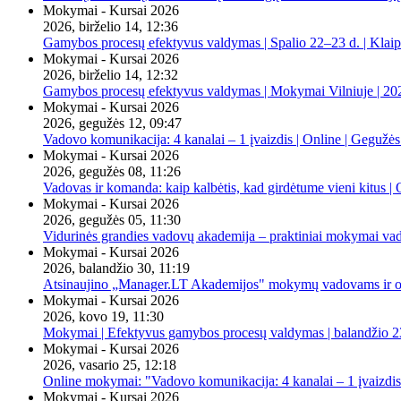
Mokymai - Kursai 2026
2026, birželio 14, 12:36
Gamybos procesų efektyvus valdymas | Spalio 22–23 d. | Klai
Mokymai - Kursai 2026
2026, birželio 14, 12:32
Gamybos procesų efektyvus valdymas | Mokymai Vilniuje | 20
Mokymai - Kursai 2026
2026, gegužės 12, 09:47
Vadovo komunikacija: 4 kanalai – 1 įvaizdis | Online | Gegužės
Mokymai - Kursai 2026
2026, gegužės 08, 11:26
Vadovas ir komanda: kaip kalbėtis, kad girdėtume vieni kitus | 
Mokymai - Kursai 2026
2026, gegužės 05, 11:30
Vidurinės grandies vadovų akademija – praktiniai mokymai va
Mokymai - Kursai 2026
2026, balandžio 30, 11:19
Atsinaujino „Manager.LT Akademijos" mokymų vadovams ir orga
Mokymai - Kursai 2026
2026, kovo 19, 11:30
Mokymai | Efektyvus gamybos procesų valdymas | balandžio 23
Mokymai - Kursai 2026
2026, vasario 25, 12:18
Online mokymai: "Vadovo komunikacija: 4 kanalai – 1 įvaizdis
Mokymai - Kursai 2026