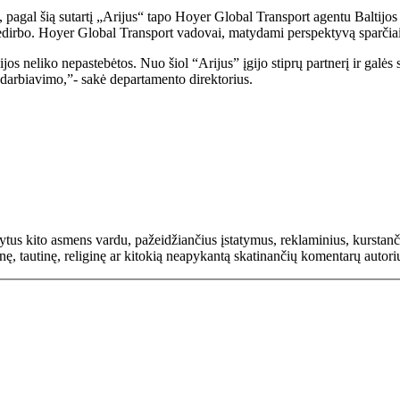
gal šią sutartį „Arijus“ tapo Hoyer Global Transport agentu Baltijos š
edirbo. Hoyer Global Transport vadovai, matydami perspektyvą sparčiai a
jos neliko nepastebėtos. Nuo šiol “Arijus” įgijo stiprų partnerį ir galės
o bendradarbiavimo,”- sakė departamento direktorius.
rašytus kito asmens vardu, pažeidžiančius įstatymus, reklaminius, kurs
inę, tautinę, religinę ar kitokią neapykantą skatinančių komentarų autor