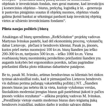
objektais ir investiciniais fondais, mes gerai matome, kad investicijos
į komercinius objektus - biurus, prekybą, logistiką ir kt. - generuoja
ir pastovius piniginius srautus iš objektų nuomos, objektus visada
galima įkeisti bankui ar sėkmingai parduoti kaip investicinį objektą
vietos ar užsienio investiciniams fondams“.
Plinta naujas požiūris į biurą
Atsakingas už biurų sprendimus „Re&Solution“ projektų vadovas
Martynas Ivinskas pastebi, kad dėl ekonominių procesų, vykstančių
dabar Lietuvoje, plečiasi ir bendrovės klientai. Pasak jo, įmonės,
kurios prieš metus nuomojosi 100 kv.m. biurą šiandien jau ieško
200-300 kv.m, turėjusios 500 kv.m. - ieško 1000 kv.m. Viena
svarbiausių biurų nuomininkų persikėlimo priežastimi šiandien yra
augantis kokybės bei ergonomikos poreikis, tačiau pagrindine
priežastimi išlieka ploto trūkumas dabartinėse patalpose.
Be to, pasak M. Ivinsko, artimas bendravimas su klientais bei rinkos
tyrimai akivaizdžiai rodo, kad ir pirmaujančios Lietuvos bendrovės
vis dažniau perima pažangų vakarietišką požiūrį į NT. „Šiandien
įmonės biuras jau nebėra tik ta vieta, kurioje vykdomas verslas,
šiuolaikinis moderniai įrengtas biuras gali pastebimai įtakoti ir pačios
įmonės veiklos rezultatus“ – aiškina projektų vadovas M. Ivinskas.
„Prestižinėje vietoje esantis modernus biuras daro teigiamą įtaką
bendrovės įvaizdžiui, puikios darbo ir poilsio sąlygos didina