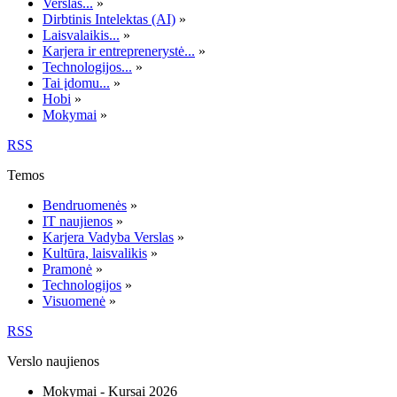
Verslas...
»
Dirbtinis Intelektas (AI)
»
Laisvalaikis...
»
Karjera ir entreprenerystė...
»
Technologijos...
»
Tai įdomu...
»
Hobi
»
Mokymai
»
RSS
Temos
Bendruomenės
»
IT naujienos
»
Karjera Vadyba Verslas
»
Kultūra, laisvalikis
»
Pramonė
»
Technologijos
»
Visuomenė
»
RSS
Verslo naujienos
Mokymai - Kursai 2026