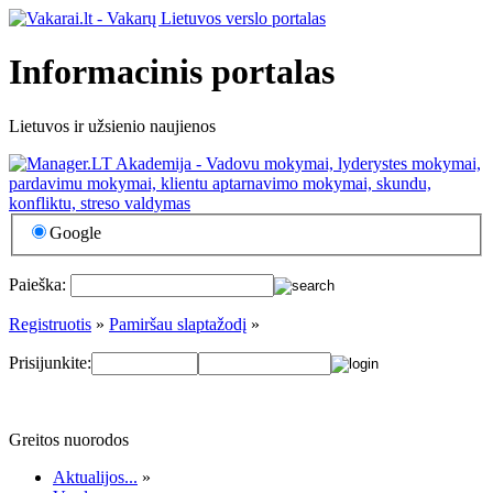
Informacinis portalas
Lietuvos ir užsienio naujienos
Google
Paieška:
Registruotis
»
Pamiršau slaptažodį
»
Prisijunkite:
Greitos nuorodos
Aktualijos...
»