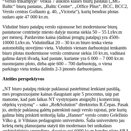
“Verslo trikampyje” veikia 7 aukštos klasės biurų pastatai („MG
Baltic“ biurų pastatas, „Baltic Centre“, „Office Plius“, BCC, BCC2,
Verslo centras Goštauto g. 40, „Victoria“), kurių bendras plotas
sudaro apie 47 000 kv.m.
Vidutinė biuro patalpų verslo rajonuose bei moderniuose biurų
pastatuose centrinėje miesto dalyje nuoma siekia 50 – 55 Lt/kv.m
per mėnesį. Pardavimo kaina (dalinai įrengtų patalpų) yra 4500-
10000 Lt/kv.m. Vidutiniškai 20 – 30 kv.m biuro tenka viena
automobilių stovėjimo vieta. Vidutinis vienam darbuotojui tenkantis
biuro plotas moderniuose verslo centruose siekia 10 kv.m, vadinasi
galima daryti išvadą, kad pastate, kuriame yra 6 000 – 7 000 kv.m
nuomojamo ploto, dirba apie 600 – 700 darbuotojų, o viena
parkingo vieta tenka dalintis 2-3 įmonės darbuotojams.
Ateities perspektyvos
„NT biuro patalpų rinkoje paklausai pastebimai lenkiant pasiūlą,
mes prognozuojame kainas išaugsiant apie 5 procentus, taip pat
manome, kad pats laikas NT vystytojams atsigręžti į komercinių
objektų vystymą“ – sako „Re&Solution“ direktorius R.Čepas. Pasak
jo, ateityje paklausą galėtų patenkinti nauji verslo rajonai, prie kurių
galima būtų priskirti teritoriją šalia „Hanner“ verslo centro Geležinio
Vilko g. ir Vilniaus pedagoginio universiteto. Šalia universiteto jau
keletą metų planuojama statyti itin modernaus bei unikalaus
architektūrinio sprendimo, daugiau nei 6000 kv.m bendro ploto SBA