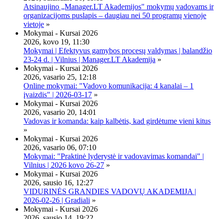
Atsinaujino „Manager.LT Akademijos" mokymų vadovams ir
organizacijoms puslapis – daugiau nei 50 programų vienoje
vietoje
»
Mokymai - Kursai 2026
2026, kovo 19, 11:30
Mokymai | Efektyvus gamybos procesų valdymas | balandžio
23-24 d. | Vilnius | Manager.LT Akademija
»
Mokymai - Kursai 2026
2026, vasario 25, 12:18
Online mokymai: "Vadovo komunikacija: 4 kanalai – 1
įvaizdis" | 2026-03-17
»
Mokymai - Kursai 2026
2026, vasario 20, 14:01
Vadovas ir komanda: kaip kalbėtis, kad girdėtume vieni kitus
»
Mokymai - Kursai 2026
2026, vasario 06, 07:10
Mokymai: "Praktinė lyderystė ir vadovavimas komandai" |
Vilnius | 2026 kovo 26-27
»
Mokymai - Kursai 2026
2026, sausio 16, 12:27
VIDURINĖS GRANDIES VADOVŲ AKADEMIJA |
2026-02-26 | Gradiali
»
Mokymai - Kursai 2026
2026, sausio 14, 19:22