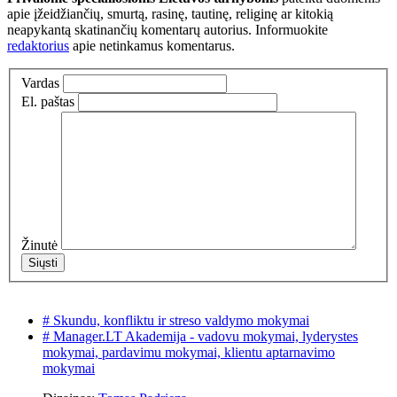
apie įžeidžiančių, smurtą, rasinę, tautinę, religinę ar kitokią
neapykantą skatinančių komentarų autorius. Informuokite
redaktorius
apie netinkamus komentarus.
Vardas
El. paštas
Žinutė
# Skundu, konfliktu ir streso valdymo mokymai
# Manager.LT Akademija - vadovu mokymai, lyderystes
mokymai, pardavimu mokymai, klientu aptarnavimo
mokymai