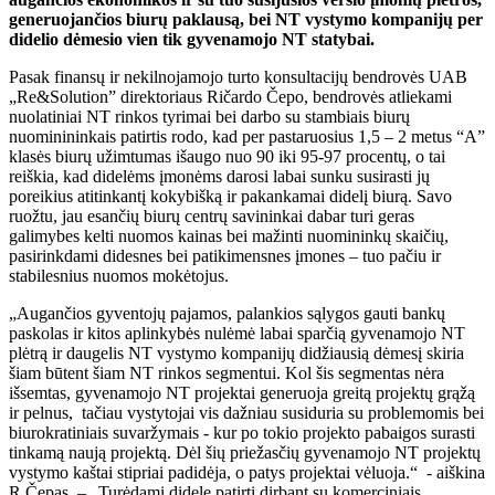
generuojančios biurų paklausą, bei NT vystymo kompanijų per
didelio dėmesio vien tik gyvenamojo NT statybai.
Pasak finansų ir nekilnojamojo turto konsultacijų bendrovės UAB
„Re&Solution” direktoriaus Ričardo Čepo, bendrovės atliekami
nuolatiniai NT rinkos tyrimai bei darbo su stambiais biurų
nuominininkais patirtis rodo, kad per pastaruosius 1,5 – 2 metus “A”
klasės biurų užimtumas išaugo nuo 90 iki 95-97 procentų, o tai
reiškia, kad didelėms įmonėms darosi labai sunku susirasti jų
poreikius atitinkantį kokybišką ir pakankamai didelį biurą. Savo
ruožtu, jau esančių biurų centrų savininkai dabar turi geras
galimybes kelti nuomos kainas bei mažinti nuomininkų skaičių,
pasirinkdami didesnes bei patikimensnes įmones – tuo pačiu ir
stabilesnius nuomos mokėtojus.
„Augančios gyventojų pajamos, palankios sąlygos gauti bankų
paskolas ir kitos aplinkybės nulėmė labai sparčią gyvenamojo NT
plėtrą ir daugelis NT vystymo kompanijų didžiausią dėmesį skiria
šiam būtent šiam NT rinkos segmentui. Kol šis segmentas nėra
išsemtas, gyvenamojo NT projektai generuoja greitą projektų grąžą
ir pelnus, tačiau vystytojai vis dažniau susiduria su problemomis bei
biurokratiniais suvaržymais - kur po tokio projekto pabaigos surasti
tinkamą naują projektą. Dėl šių priežasčių gyvenamojo NT projektų
vystymo kaštai stipriai padidėja, o patys projektai vėluoja.“ - aiškina
R.Čepas. – „Turėdami didelę patirtį dirbant su komerciniais