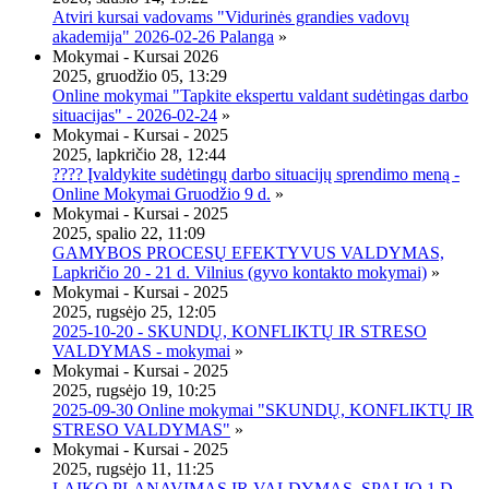
Atviri kursai vadovams "Vidurinės grandies vadovų
akademija" 2026-02-26 Palanga
»
Mokymai - Kursai 2026
2025, gruodžio 05, 13:29
Online mokymai "Tapkite ekspertu valdant sudėtingas darbo
situacijas" - 2026-02-24
»
Mokymai - Kursai - 2025
2025, lapkričio 28, 12:44
???? Įvaldykite sudėtingų darbo situacijų sprendimo meną -
Online Mokymai Gruodžio 9 d.
»
Mokymai - Kursai - 2025
2025, spalio 22, 11:09
GAMYBOS PROCESŲ EFEKTYVUS VALDYMAS,
Lapkričio 20 - 21 d. Vilnius (gyvo kontakto mokymai)
»
Mokymai - Kursai - 2025
2025, rugsėjo 25, 12:05
2025-10-20 - SKUNDŲ, KONFLIKTŲ IR STRESO
VALDYMAS - mokymai
»
Mokymai - Kursai - 2025
2025, rugsėjo 19, 10:25
2025-09-30 Online mokymai "SKUNDŲ, KONFLIKTŲ IR
STRESO VALDYMAS"
»
Mokymai - Kursai - 2025
2025, rugsėjo 11, 11:25
LAIKO PLANAVIMAS IR VALDYMAS, SPALIO 1 D.