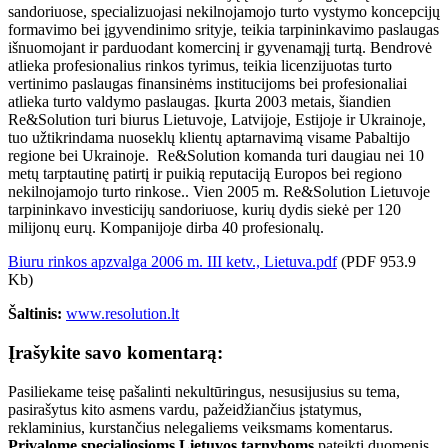
sandoriuose, specializuojasi nekilnojamojo turto vystymo koncepcijų
formavimo bei įgyvendinimo srityje, teikia tarpininkavimo paslaugas
išnuomojant ir parduodant komercinį ir gyvenamąjį turtą. Bendrovė
atlieka profesionalius rinkos tyrimus, teikia licenzijuotas turto
vertinimo paslaugas finansinėms institucijoms bei profesionaliai
atlieka turto valdymo paslaugas. Įkurta 2003 metais, šiandien
Re&Solution turi biurus Lietuvoje, Latvijoje, Estijoje ir Ukrainoje,
tuo užtikrindama nuoseklų klientų aptarnavimą visame Pabaltijo
regione bei Ukrainoje. Re&Solution komanda turi daugiau nei 10
metų tarptautinę patirtį ir puikią reputaciją Europos bei regiono
nekilnojamojo turto rinkose.. Vien 2005 m. Re&Solution Lietuvoje
tarpininkavo investicijų sandoriuose, kurių dydis siekė per 120
milijonų eurų. Kompanijoje dirba 40 profesionalų.
Biuru rinkos apzvalga 2006 m. III ketv., Lietuva.pdf
(PDF 953.9
Kb)
Šaltinis:
www.resolution.lt
Įrašykite savo komentarą:
Pasiliekame teisę pašalinti nekultūringus, nesusijusius su tema,
pasirašytus kito asmens vardu, pažeidžiančius įstatymus,
reklaminius, kurstančius nelegaliems veiksmams komentarus.
Privalome specialiosioms Lietuvos tarnyboms
pateikti duomenis