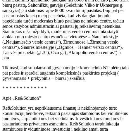
biurų pastatą, Saltoniškių gatvėje (Geležinio Vilko ir Ukmergės g.
sankryža) jau statomas apie 8000 kv.m biurų pastatas.Taip pat per
pastaruosius keletą metų pastebėta, kad vis daugiau įmonių
pageidauja turėti modernias biuro patalpas ne miesto centre, tačiau
senos statybos administraciniai pastatai jų reikalavimų netenkina.
Šiai rinkos nišai užpildyti, modernius verslo centrus imta statyti
atokiau nuo miesto centro esančiose vietovėse – Naujamiestyje
(„Naujamiesčio verslo centras“), Žirmūnuose („Žirmūnų verslo
centras“), Šiaurės miestelyje („Ogmios – Hanner verslo centras“),
Laisvės prospekte („L3”), Ozo g. („Akropolio verslo centras“) ir
pan.
Tikimasi, kad subalansuoti gyvenamojo ir komencinio NT plėtrą taip
pat padės ir sparčiai augantis kompleksinės paskirties projektų (
gyvenamasis + prekybinis + biurai ) skaičius.
* * * * * * * * * * * * *
Apie „Re&Solution”
Re&Solution yra nepriklausoma finansų ir nekilnojamojo turto
konsultacijų bendrovė, teikianti paslaugas stambioms bei vidutinėms
įmonėms, tarptautiniams bei vietiniams investiciniams fondams ir
pasiturintiems privatiems asmenims. Re&Solution tarpininkauja
stambiuose ir vidutiniuose investicijų į nekilnojamąjį turtą