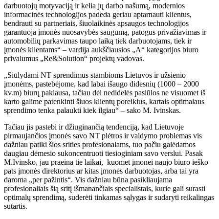
darbuotojų motyvaciją ir kelia jų darbo našumą, modernios
informacinės technologijos padeda geriau aptarnauti klientus,
bendrauti su partneriais, šiuolaikinės apsaugos technologijos
garantuoja įmonės nuosavybės saugumą, patogus privažiavimas ir
automobilių parkavimas taupo laiką tiek darbuotojams, tiek ir
įmonės klientams“ – vardija aukščiausios „A“ kategorijos biuro
privalumus „Re&Solution“ projektų vadovas.
„Siūlydami NT sprendimus stambioms Lietuvos ir užsienio
įmonėms, pastebėjome, kad labai išaugo didesnių (1000 – 2000
kv.m) biurų paklausa, tačiau dėl nedidelės pasiūlos ne visuomet iš
karto galime patenkinti šiuos klientų poreikius, kartais optimalaus
sprendimo tenka palaukti kiek ilgiau“ – sako M. Ivinskas.
Tačiau jis pastebi ir džiuginančią tendenciją, kad Lietuvoje
pirmaujančios įmonės savo NT plėtros ir valdymo problemas vis
dažniau patiki šios srities profesionalams, tuo pačiu galėdamos
daugiau dėmesio sukoncentruoti tiesioginiam savo verslui. Pasak
M.Ivinsko, jau praeina tie laikai, kuomet įmonei naujo biuro ieško
pats įmonės direktorius ar kitas įmonės darbuotojas, arba tai yra
daroma „per pažintis“. Vis dažniau būna pasikliaujama
profesionaliais šią sritį išmanančiais specialistais, kurie gali surasti
optimalų sprendimą, suderėti tinkamas sąlygas ir sudaryti reikalingas
sutartis.