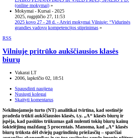
(online mokymai)
»
Mokymai - Kursai - 2025
2025, rugpjūčio 27, 11:53
2025 kovo 27 - 28 d. - Atviri mokymai Vilniuje: “Vidurinės
grandies vadovų kompetencijos stiprinimas
»
RSS
Vilniuje pritrūko aukščiausios klasės
biurų
Vakarai LT
2006, lapkričio 02, 18:51
Spausdinti naujieną
Nusiųsti kolegai
Skaityti komentarus
Nekilnojamojo turto (NT) analitikai tvirtina, kad sostinėje
pradeda trūkti aukščiausios klasės, t.y. „A“ klasės biurų ir
įspėja, kad pasiūlos trūkumas gali nulemti tokių biurų kainų
šoktelėjimą maždaug 5 procentais. Manoma, kad „A“ klasės
biurų trūksta dėl dviejų pagrindinių priežasčių – sparčiai
augančios ekonomikos ir su tuo susijusios verslo įmonių plėtros,