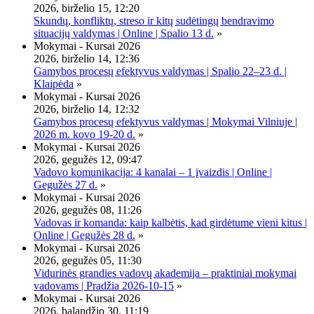
2026, birželio 15, 12:20
Skundų, konfliktų, streso ir kitų sudėtingų bendravimo
situacijų valdymas | Online | Spalio 13 d.
»
Mokymai - Kursai 2026
2026, birželio 14, 12:36
Gamybos procesų efektyvus valdymas | Spalio 22–23 d. |
Klaipėda
»
Mokymai - Kursai 2026
2026, birželio 14, 12:32
Gamybos procesų efektyvus valdymas | Mokymai Vilniuje |
2026 m. kovo 19-20 d.
»
Mokymai - Kursai 2026
2026, gegužės 12, 09:47
Vadovo komunikacija: 4 kanalai – 1 įvaizdis | Online |
Gegužės 27 d.
»
Mokymai - Kursai 2026
2026, gegužės 08, 11:26
Vadovas ir komanda: kaip kalbėtis, kad girdėtume vieni kitus |
Online | Gegužės 28 d.
»
Mokymai - Kursai 2026
2026, gegužės 05, 11:30
Vidurinės grandies vadovų akademija – praktiniai mokymai
vadovams | Pradžia 2026-10-15
»
Mokymai - Kursai 2026
2026, balandžio 30, 11:19