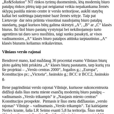
„Re&Solution” NT rinkos tyrimų duomenimis, lėtą modernių biuro
patalpų rinkos plėtrą taip pat neigiamai veikia nepakankama žemės
sklypų pasiūla miesto centre ir verslo teritorijose, aukšti statybų
kaštai bei sudėtinga įstatyminė bazė žemės srityje. Taip pat
Lietuvoje dar nėra priimta visuotinai naudojamų biuro patalpų
standartų, pagal kuriuos būtų galima skirstyti „A“, „B“ ar „C“ klasės
biurus. Iki šiol biuro pastatų vystytojai bei nekilnojamojo turto
agentūros tai daro savo nuožiūra, taigi sunku pasakyti, ar visos
vadinamosios „A“ klasės biuro patalpos atitinka tarptautinius „A“
klasės biurams keliamus reikalavimus.
Vilniaus verslo rajonai
Bendrovė mano, kad maždaug 36 procentai esamo Vilniaus biurų
ploto galėtų būti priskirta „A“ klasės biurų pastatams, tarp kurių yra
šie projektai – „Verslo centras 2000“, Jogailos g.; „Europa“,
Konstitucijos pr.; „Victoria“, Jasinskio g.; BCC ir BCC2, Jasinskio
g.
Bene pagrindiniai verslo rajonai Vilniuje, kuriuose sukoncentruota
didžioji dalis šiuo metu mieste esančių modernių biuro patalpų –
vadinamasis „Verslo trikampis“ ir „Naujasis miesto centras“
Konstitucijos prospekte. Pirmasis ir šiuo metu didžiausias „verslo
rajonas“ Vilniuje – vadinamasis „Verslo trikampis“. Tai kairiajame
Neries krante, šalia LR Seimo esanti 5,8 ha teritorija. Šiuo metu