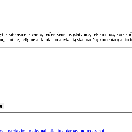
rašytus kito asmens vardu, pažeidžiančius įstatymus, reklaminius, kurs
inę, tautinę, religinę ar kitokią neapykantą skatinančių komentarų autor
mai, pardavimu mokymai, klientu aptarnavimo mokymai