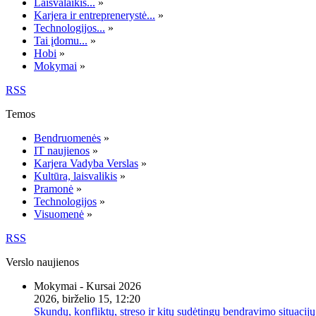
Laisvalaikis...
»
Karjera ir entreprenerystė...
»
Technologijos...
»
Tai įdomu...
»
Hobi
»
Mokymai
»
RSS
Temos
Bendruomenės
»
IT naujienos
»
Karjera Vadyba Verslas
»
Kultūra, laisvalikis
»
Pramonė
»
Technologijos
»
Visuomenė
»
RSS
Verslo naujienos
Mokymai - Kursai 2026
2026, birželio 15, 12:20
Skundų, konfliktų, streso ir kitų sudėtingų bendravimo situacijų