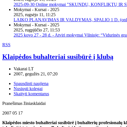
2025-09-30 Online mokymai "SKUNDŲ, KONFLIKTŲ I
Mokymai - Kursai - 2025
2025, rugsėjo 11, 11:25
LAIKO PLANAVIMAS IR VALDYMAS, SPALIO 1 D. (onli
Mokymai - Kursai - 2025
2025, rugpjūčio 27, 11:53
2025 kovo 27 - 28 d. - Atviri mokymai Vilniuje: “Vidurinės gr
RSS
Klaipėdos buhalteriai susibūrė į klubą
Vakarai LT
2007, gegužės 21, 07:20
Spausdinti naujieną
Nusiųsti kolegai
Skaityti komentarus
Pranešimas žiniasklaidai
2007 05 17
Klaipėdos miesto buhalteriai susibūrė į buhalterių profesionalų kl