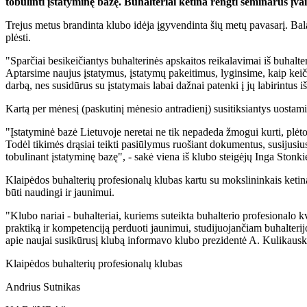
tobulinti įstatyminę bazę. Buhalteriai ketina rengti seminarus įvai
Trejus metus brandinta klubo idėja įgyvendinta šių metų pavasarį. Bal
plėsti.
"Sparčiai besikeičiantys buhalterinės apskaitos reikalavimai iš buhalte
Aptarsime naujus įstatymus, įstatymų pakeitimus, lyginsime, kaip keiči
darbą, nes susidūrus su įstatymais labai dažnai patenki į jų labirintus 
Kartą per mėnesį (paskutinį mėnesio antradienį) susitiksiantys uostami
"Įstatyminė bazė Lietuvoje neretai ne tik nepadeda žmogui kurti, plėtoti
Todėl tikimės drąsiai teikti pasiūlymus ruošiant dokumentus, susijusius 
tobulinant įstatyminę bazę", - sakė viena iš klubo steigėjų Inga Stonki
Klaipėdos buhalterių profesionalų klubas kartu su mokslininkais ketin
būti naudingi ir jaunimui.
"Klubo nariai - buhalteriai, kuriems suteikta buhalterio profesionalo kv
praktiką ir kompetenciją perduoti jaunimui, studijuojančiam buhalterijo
apie naujai susikūrusį klubą informavo klubo prezidentė A. Kulikausk
Klaipėdos buhalterių profesionalų klubas
Andrius Sutnikas