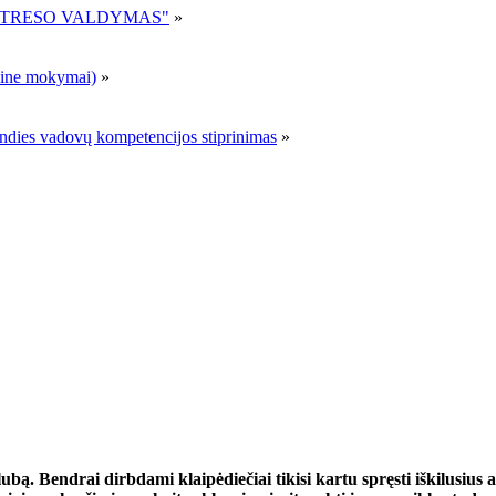
R STRESO VALDYMAS"
»
ne mokymai)
»
andies vadovų kompetencijos stiprinimas
»
ubą. Bendrai dirbdami klaipėdiečiai tikisi kartu spręsti iškilusius 