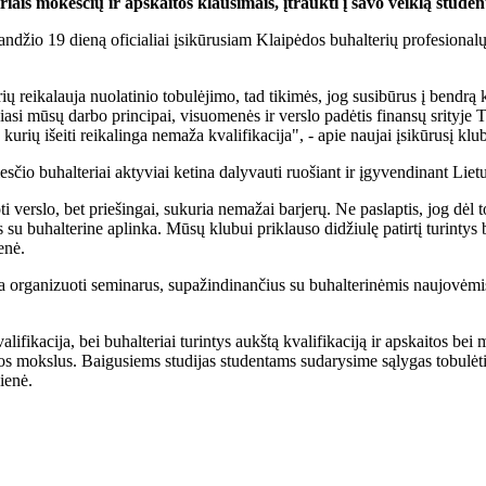
riais mokesčių ir apskaitos klausimais, įtraukti į savo veiklą studen
andžio 19 dieną oficialiai įsikūrusiam Klaipėdos buhalterių profesionalų
rių reikalauja nuolatinio tobulėjimo, tad tikimės, jog susibūrus į bendrą
asi mūsų darbo principai, visuomenės ir verslo padėtis finansų srityje 
iš kurių išeiti reikalinga nemaža kvalifikacija", - apie naujai įsikūrusį 
esčio buhalteriai aktyviai ketina dalyvauti ruošiant ir įgyvendinant Lie
 verslo, bet priešingai, sukuria nemažai barjerų. Ne paslaptis, jog dėl to
su buhalterine aplinka. Mūsų klubui priklauso didžiulę patirtį turintys b
enė.
a organizuoti seminarus, supažindinančius su buhalterinėmis naujovėmis
alifikacija, bei buhalteriai turintys aukštą kvalifikaciją ir apskaitos b
s mokslus. Baigusiems studijas studentams sudarysime sąlygas tobulėti bu
ienė.