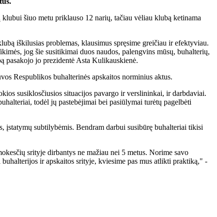
tus.
 klubui šiuo metu priklauso 12 narių, tačiau vėliau klubą ketinama
 klubą iškilusias problemas, klausimus spręsime greičiau ir efektyviau.
Tikimės, jog šie susitikimai duos naudos, palengvins mūsų, buhalterių,
klubą pasakojo jo prezidentė Asta Kulikauskienė.
tuvos Respublikos buhalterinės apskaitos norminius aktus.
kios susiklosčiusios situacijos pavargo ir verslininkai, ir darbdaviai.
uhalteriai, todėl jų pastebėjimai bei pasiūlymai turėtų pagelbėti
, įstatymų subtilybėmis. Bendram darbui susibūrę buhalteriai tikisi
ei mokesčių srityje dirbantys ne mažiau nei 5 metus. Norime savo
halterijos ir apskaitos srityje, kviesime pas mus atlikti praktiką," -