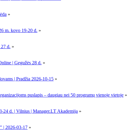
pėda
»
26 m. kovo 19-20 d.
»
 27 d.
»
Online | Gegužės 28 d.
»
dovams | Pradžia 2026-10-15
»
nizacijoms puslapis – daugiau nei 50 programų vienoje vietoje
»
-24 d. | Vilnius | Manager.LT Akademija
»
" | 2026-03-17
»