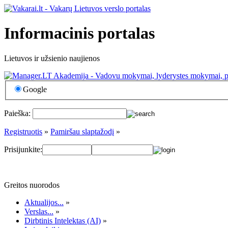
Informacinis portalas
Lietuvos ir užsienio naujienos
Google
Paieška:
Registruotis
»
Pamiršau slaptažodį
»
Prisijunkite:
Greitos nuorodos
Aktualijos...
»
Verslas...
»
Dirbtinis Intelektas (AI)
»