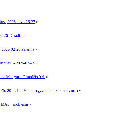
ius | 2026 kovo 26-27
»
6 | Gradiali
»
" 2026-02-26 Palanga
»
uacijas" - 2026-02-24
»
nline Mokymai Gruodžio 9 d.
»
- 21 d. Vilnius (gyvo kontakto mokymai)
»
MAS - mokymai
»