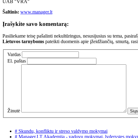
UAB "VRA"
Šaltinis:
www.manager.lt
Įrašykite savo komentarą:
Pasiliekame teisę pašalinti nekultūringus, nesusijusius su tema, pasi
Lietuvos tarnyboms
pateikti duomenis apie įžeidžiančių, smurtą, ras
Vardas
El. paštas
Žinutė
# Skundu, konfliktu ir streso valdymo mokymai
# Manager.LT Akademija - vadovu mokymai, lyderystes moky