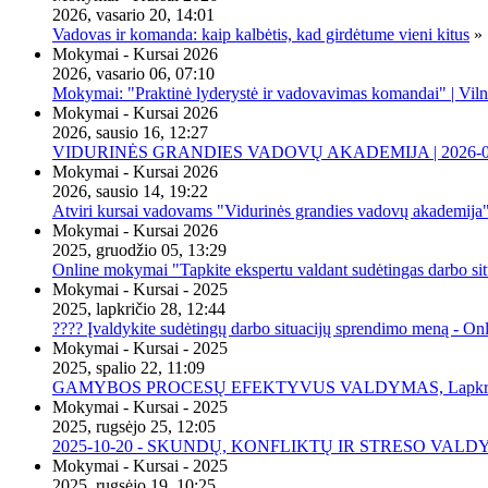
2026, vasario 20, 14:01
Vadovas ir komanda: kaip kalbėtis, kad girdėtume vieni kitus
»
Mokymai - Kursai 2026
2026, vasario 06, 07:10
Mokymai: "Praktinė lyderystė ir vadovavimas komandai" | Viln
Mokymai - Kursai 2026
2026, sausio 16, 12:27
VIDURINĖS GRANDIES VADOVŲ AKADEMIJA | 2026-02-2
Mokymai - Kursai 2026
2026, sausio 14, 19:22
Atviri kursai vadovams "Vidurinės grandies vadovų akademija
Mokymai - Kursai 2026
2025, gruodžio 05, 13:29
Online mokymai "Tapkite ekspertu valdant sudėtingas darbo sit
Mokymai - Kursai - 2025
2025, lapkričio 28, 12:44
???? Įvaldykite sudėtingų darbo situacijų sprendimo meną - O
Mokymai - Kursai - 2025
2025, spalio 22, 11:09
GAMYBOS PROCESŲ EFEKTYVUS VALDYMAS, Lapkričio 20 
Mokymai - Kursai - 2025
2025, rugsėjo 25, 12:05
2025-10-20 - SKUNDŲ, KONFLIKTŲ IR STRESO VALDY
Mokymai - Kursai - 2025
2025, rugsėjo 19, 10:25