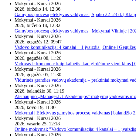
Mokymai - Kursai 2026
2026, birželio 14, 12:36
Gamybos procesų efektyvus valdymas | Spalio 22–23 d. | Klai
Mokymai - Kursai 2026
2026, birželio 14, 12:32
Gamybos procesų efektyvus valdymas | Mokymai Vilniuje | 20
Mokymai - Kursai 2026
2026, gegužės 12, 09:47
Vadovo komunikacija: 4 kanalai – 1 įvaizdis | Online | Gegužės
Mokymai - Kursai 2026
2026, gegužės 08, 11:26
Vadovas ir komanda: kaip kalbėtis, kad girdėtume vieni kitus | 
Mokymai - Kursai 2026
2026, gegužės 05, 11:30
Vidurinės grandies vadovų akademija – praktiniai mokymai va
Mokymai - Kursai 2026
2026, balandžio 30, 11:19
Atsinaujino „Manager.LT Akademijos" mokymų vadovams ir orga
Mokymai - Kursai 2026
2026, kovo 19, 11:30
Mokymai | Efektyvus gamybos procesų valdymas | balandžio 23
Mokymai - Kursai 2026
2026, vasario 25, 12:18
Online mokymai: "Vadovo komunikacija: 4 kanalai – 1 įvaizdis
Mokymai - Kursai 2026